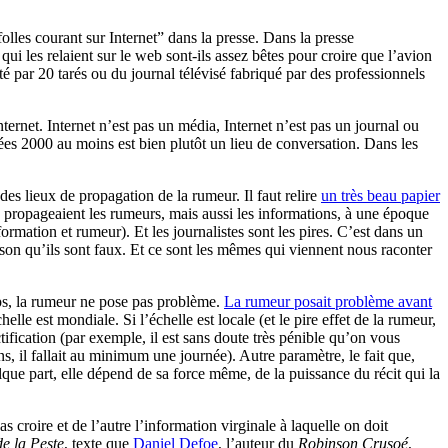
olles courant sur Internet” dans la presse. Dans la presse
qui les relaient sur le web sont-ils assez bêtes pour croire que l’avion
té par 20 tarés ou du journal télévisé fabriqué par des professionnels
nternet. Internet n’est pas un média, Internet n’est pas un journal ou
nnées 2000 au moins est bien plutôt un lieu de conversation. Dans les
 des lieux de propagation de la rumeur. Il faut relire
un très beau papier
e propageaient les rumeurs, mais aussi les informations, à une époque
ormation et rumeur). Et les journalistes sont les pires. C’est dans un
ison qu’ils sont faux. Et ce sont les mêmes qui viennent nous raconter
mps, la rumeur ne pose pas problème.
La rumeur posait problème avant
lle est mondiale. Si l’échelle est locale (et le pire effet de la rumeur,
ectification (par exemple, il est sans doute très pénible qu’on vous
s, il fallait au minimum une journée). Autre paramètre, le fait que,
que part, elle dépend de sa force même, de la puissance du récit qui la
s croire et de l’autre l’information virginale à laquelle on doit
e la Peste
, texte que
Daniel Defoe
, l’auteur du
Robinson Crusoé
,