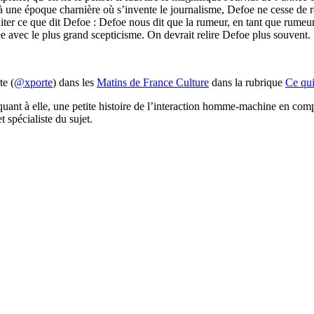
une époque charnière où s’invente le journalisme, Defoe ne cesse de réf
diter ce que dit Defoe : Defoe nous dit que la rumeur, en tant que rumeur,
 avec le plus grand scepticisme. On devrait relire Defoe plus souvent.
te (
@xporte
) dans les
Matins de France Culture
dans la rubrique
Ce qui
quant à elle, une petite histoire de l’interaction homme-machine en co
et spécialiste du sujet.