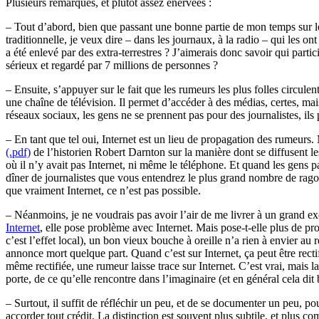
Plusieurs remarques, et plutôt assez énervées :
– Tout d’abord, bien que passant une bonne partie de mon temps sur les 
traditionnelle, je veux dire – dans les journaux, à la radio – qui les on
a été enlevé par des extra-terrestres ? J’aimerais donc savoir qui parti
sérieux et regardé par 7 millions de personnes ?
– Ensuite, s’appuyer sur le fait que les rumeurs les plus folles circulen
une chaîne de télévision. Il permet d’accéder à des médias, certes, mai
réseaux sociaux, les gens ne se prennent pas pour des journalistes, ils pa
– En tant que tel oui, Internet est un lieu de propagation des rumeurs. 
(.pdf)
de l’historien Robert Darnton sur la manière dont se diffusent l
où il n’y avait pas Internet, ni même le téléphone. Et quand les gens pa
dîner de journalistes que vous entendrez le plus grand nombre de ragot
que vraiment Internet, ce n’est pas possible.
– Néanmoins, je ne voudrais pas avoir l’air de me livrer à un grand ex
Internet
, elle pose problème avec Internet. Mais pose-t-elle plus de pro
c’est l’effet local), un bon vieux bouche à oreille n’a rien à envier au 
annonce mort quelque part. Quand c’est sur Internet, ça peut être recti
même rectifiée, une rumeur laisse trace sur Internet. C’est vrai, mais
porte, de ce qu’elle rencontre dans l’imaginaire (et en général cela d
– Surtout, il suffit de réfléchir un peu, et de se documenter un peu, po
accorder tout crédit. La distinction est souvent plus subtile, et plus c