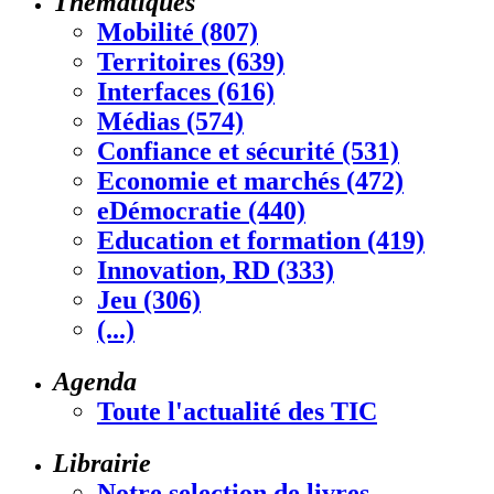
Thématiques
Mobilité (807)
Territoires (639)
Interfaces (616)
Médias (574)
Confiance et sécurité (531)
Economie et marchés (472)
eDémocratie (440)
Education et formation (419)
Innovation, RD (333)
Jeu (306)
(...)
Agenda
Toute l'actualité des TIC
Librairie
Notre selection de livres