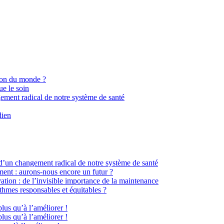
ion du monde ?
ue le soin
gement radical de notre système de santé
dien
 d’un changement radical de notre système de santé
ment : aurons-nous encore un futur ?
ation : de l’invisible importance de la maintenance
hmes responsables et équitables ?
plus qu’à l’améliorer !
plus qu’à l’améliorer !