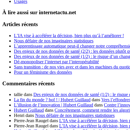
Usages
À lire aussi sur internetactu.net
Articles récents
L’IA vise à accélérer la décision, bien plus qu’à l’améliorer !
Nous défaire de nos imaginaires statistiques
L’apprentissage automatique peut-il changer notre compréhens
Des enjeux de nos données de santé (2/2) : les données plutôt q
Des enjeux de nos données de santé (1/2) : le risque d’un chan
Dé-monopoliser l’internet par l’interopérabilité
Sans transition : de nos vies avec et dans les machines du quoti
Pour un féminisme des données
Commentaires récents
tallie
dans
Des enjeux de nos données de santé (1/2) : le risque
La fin du monde ? bof ! | Hubert Guillaud
dans
Vers l’effondre
L’illusion de l’innovation | Hubert Guillaud
dans
Contre l’innov
Hubert Guillaud
dans
Concrètement, comment rendre les algorit
Henri
dans
Nous défaire de nos imaginaires statistiques
Pierre-Jean Raugel
dans
L’IA vise à accélérer la décision, bien 
Pierre-Jean Raugel
dans
L’IA vise à accélérer la décision, bien 