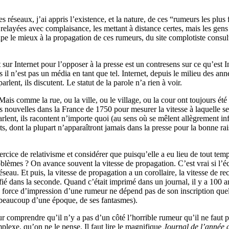
réseaux, j’ai appris l’existence, et la nature, de ces “rumeurs les plus f
t relayées avec complaisance, les mettant à distance certes, mais les gens 
cipe le mieux à la propagation de ces rumeurs, du site complotiste consul
t sur Internet pour l’opposer à la presse est un contresens sur ce qu’est I
s il n’est pas un média en tant que tel. Internet, depuis le milieu des a
rlent, ils discutent. Le statut de la parole n’a rien à voir.
Mais comme la rue, ou la ville, ou le village, ou la cour ont toujours été
es nouvelles dans la France de 1750 pour mesurer la vitesse à laquelle s
rlent, ils racontent n’importe quoi (au sens où se mêlent allègrement inf
s, dont la plupart n’apparaîtront jamais dans la presse pour la bonne ra
ercice de relativisme et considérer que puisqu’elle a eu lieu de tout te
blèmes ? On avance souvent la vitesse de propagation. C’est vrai si l’éche
réseau. Et puis, la vitesse de propagation a un corollaire, la vitesse de r
fié dans la seconde. Quand c’était imprimé dans un journal, il y a 100 an
 la force d’impression d’une rumeur ne dépend pas de son inscription quel
it beaucoup d’une époque, de ses fantasmes).
ur comprendre qu’il n’y a pas d’un côté l’horrible rumeur qu’il ne faut pa
omplexe, qu’on ne le pense. Il faut lire le magnifique
Journal de l’année d