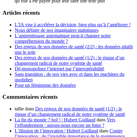
qu’elle a été payée pour leur faire une telle pub
Articles récents
L’IA vise à accélérer la décision, bien plus qu’à l’améliorer !
Nous défaire de nos imaginaires statistiques
L’apprentissage automatique peut-il changer notre
compréhension du monde ?
Des enjeux de nos données de santé (2/2) : les données plutôt
que le soin
Des enjeux de nos données de santé (1/2) : le risque d’un
changement radical de notre système de santé
Dé-monopoliser l’internet par l’interopérabilité
Sans transition : de nos vies avec et dans les machines du
quotidien
Pour un féminisme des données
Commentaires récents
tallie
dans
Des enjeux de nos données de santé (1/2) : le
risque d’un changement radical de notre système de santé
La fin du monde ? bof ! | Hubert Guillaud
dans
Vers
l’effondrement : aurons-nous encore un futur ?
L’illusion de l’innovation | Hubert Guillaud
dans
Contre
l’innovation : de l’invisible importance de la maintenance