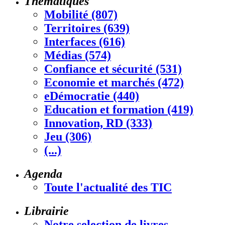
Thématiques
Mobilité (807)
Territoires (639)
Interfaces (616)
Médias (574)
Confiance et sécurité (531)
Economie et marchés (472)
eDémocratie (440)
Education et formation (419)
Innovation, RD (333)
Jeu (306)
(...)
Agenda
Toute l'actualité des TIC
Librairie
Notre selection de livres