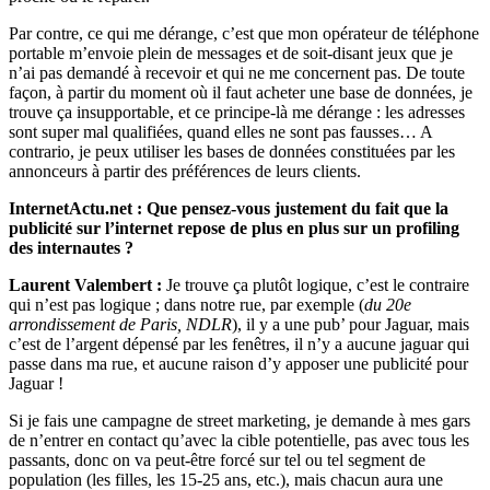
Par contre, ce qui me dérange, c’est que mon opérateur de téléphone
portable m’envoie plein de messages et de soit-disant jeux que je
n’ai pas demandé à recevoir et qui ne me concernent pas. De toute
façon, à partir du moment où il faut acheter une base de données, je
trouve ça insupportable, et ce principe-là me dérange : les adresses
sont super mal qualifiées, quand elles ne sont pas fausses… A
contrario, je peux utiliser les bases de données constituées par les
annonceurs à partir des préférences de leurs clients.
InternetActu.net : Que pensez-vous justement du fait que la
publicité sur l’internet repose de plus en plus sur un profiling
des internautes ?
Laurent Valembert :
Je trouve ça plutôt logique, c’est le contraire
qui n’est pas logique ; dans notre rue, par exemple (
du 20e
arrondissement de Paris, NDLR
), il y a une pub’ pour Jaguar, mais
c’est de l’argent dépensé par les fenêtres, il n’y a aucune jaguar qui
passe dans ma rue, et aucune raison d’y apposer une publicité pour
Jaguar !
Si je fais une campagne de street marketing, je demande à mes gars
de n’entrer en contact qu’avec la cible potentielle, pas avec tous les
passants, donc on va peut-être forcé sur tel ou tel segment de
population (les filles, les 15-25 ans, etc.), mais chacun aura une