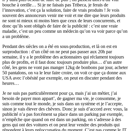
bouche à oreille… Si je ne faisais pas Tribeca, je ferais de
l’innovation, c’est ça la solution, faire de vrais produits ! Je vois
souvent des annonceurs venir me voir et me dire que leurs produits
ne sont ni mieux ni moins bien que ceux de leurs concurrents, et
donc qu’ils sont obligés de faire de la publicité : c’est une vraie
maladie, c’est un peu comme un médecin qu’on va voir parce qu’on
a un problème.
Pendant des siècles on a été en sous-production, et là on est en
surproduction : d’un côté on ne peut pas passer aux 20h par
semaine, il y a le problème des actionnaires qui réclament toujours
plus de profits, et il faut donc toujours produire plus… d’un autre
côté, les gens ne vont pas manger 12kg de bonbons par jour, acheter
50 pantalons, on va le leur faire croire, on voit ce que ça donne aux
USA avec l’obésité par exemple, on peut en discuter pendant des
heures…
Je ne suis pas particulièrement pour ça, mais j’ai un métier, j’ai
besoin de payer mon appart’, de gagner ma vie, je consomme, je
suis comme tout le monde, je suis dans un système et je l’accepte,
sinon je vais élever des chèvres. Donc je suis d’accord avec vous, la
publicité n’a pas forcément sa place dans un parking par exemple,
n’empêche que quand on est dans un parking, on s’adresse à des
gens qui ont des voitures et on peut leur vendre des produits qui
répondent à leurs préoccupatios du moment. C’est pas comme le JT