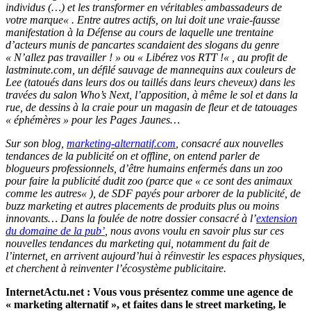
individus (…) et les transformer en véritables ambassadeurs de
votre marque
« . Entre autres actifs, on lui doit une vraie-fausse
manifestation à la Défense au cours de laquelle une trentaine
d’acteurs munis de pancartes scandaient des slogans du genre
«
N’allez pas travailler !
» ou «
Libérez vos RTT !
« , au profit de
lastminute.com, un défilé sauvage de mannequins aux couleurs de
Lee (tatoués dans leurs dos ou taillés dans leurs cheveux) dans les
travées du salon Who’s Next, l’apposition, à même le sol et dans la
rue, de dessins à la craie pour un magasin de fleur et de tatouages
« éphémères » pour les Pages Jaunes…
Sur son blog,
marketing-alternatif.com
, consacré aux nouvelles
tendances de la publicité on et offline, on entend parler de
blogueurs professionnels, d’être humains enfermés dans un zoo
pour faire la publicité dudit zoo (parce que «
ce sont des animaux
comme les autres
« ), de SDF payés pour arborer de la publicité, de
buzz marketing et autres placements de produits plus ou moins
innovants… Dans la foulée de notre dossier consacré à l’
extension
du domaine de la pub’
, nous avons voulu en savoir plus sur ces
nouvelles tendances du marketing qui, notamment du fait de
l’internet, en arrivent aujourd’hui à réinvestir les espaces physiques,
et cherchent à reinventer l’écosystème publicitaire.
InternetActu.net : Vous vous présentez comme une agence de
« marketing alternatif », et faites dans le street marketing, le