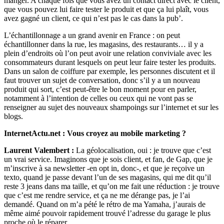
manger. A chaque fois que vous avez un contact direct avec le client,
que vous pouvez lui faire tester le produit et que ça lui plaît, vous
avez gagné un client, ce qui n’est pas le cas dans la pub’.
L’échantillonnage a un grand avenir en France : on peut
échantillonner dans la rue, les magasins, des restaurants… il y a
plein d’endroits où l’on peut avoir une relation conviviale avec les
consommateurs durant lesquels on peut leur faire tester les produits.
Dans un salon de coiffure par exemple, les personnes discutent et il
faut trouver un sujet de conversation, donc s’il y a un nouveau
produit qui sort, c’est peut-être le bon moment pour en parler,
notamment à l’intention de celles ou ceux qui ne vont pas se
renseigner au sujet des nouveaux shampoings sur l’internet et sur les
blogs.
InternetActu.net : Vous croyez au mobile marketing ?
Laurent Valembert :
La géolocalisation, oui : je trouve que c’est
un vrai service. Imaginons que je sois client, et fan, de Gap, que je
m’inscrive à sa newsletter -en opt in, donc-, et que je reçoive un
texto, quand je passe devant l’un de ses magasins, qui me dit qu’il
reste 3 jeans dans ma taille, et qu’on me fait une réduction : je trouve
que c’est me rendre service, et ça ne me dérange pas, je l’ai
demandé. Quand on m’a pété le rétro de ma Yamaha, j’aurais de
même aimé pouvoir rapidement trouvé l’adresse du garage le plus
proche où le réparer.