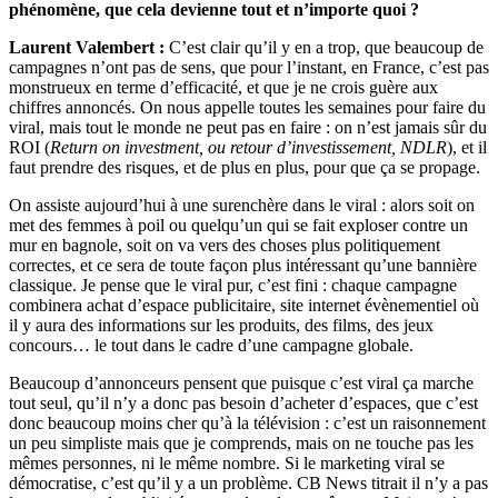
phénomène, que cela devienne tout et n’importe quoi ?
Laurent Valembert :
C’est clair qu’il y en a trop, que beaucoup de
campagnes n’ont pas de sens, que pour l’instant, en France, c’est pas
monstrueux en terme d’efficacité, et que je ne crois guère aux
chiffres annoncés. On nous appelle toutes les semaines pour faire du
viral, mais tout le monde ne peut pas en faire : on n’est jamais sûr du
ROI (
Return on investment, ou retour d’investissement, NDLR
), et il
faut prendre des risques, et de plus en plus, pour que ça se propage.
On assiste aujourd’hui à une surenchère dans le viral : alors soit on
met des femmes à poil ou quelqu’un qui se fait exploser contre un
mur en bagnole, soit on va vers des choses plus politiquement
correctes, et ce sera de toute façon plus intéressant qu’une bannière
classique. Je pense que le viral pur, c’est fini : chaque campagne
combinera achat d’espace publicitaire, site internet évènementiel où
il y aura des informations sur les produits, des films, des jeux
concours… le tout dans le cadre d’une campagne globale.
Beaucoup d’annonceurs pensent que puisque c’est viral ça marche
tout seul, qu’il n’y a donc pas besoin d’acheter d’espaces, que c’est
donc beaucoup moins cher qu’à la télévision : c’est un raisonnement
un peu simpliste mais que je comprends, mais on ne touche pas les
mêmes personnes, ni le même nombre. Si le marketing viral se
démocratise, c’est qu’il y a un problème. CB News titrait il n’y a pas