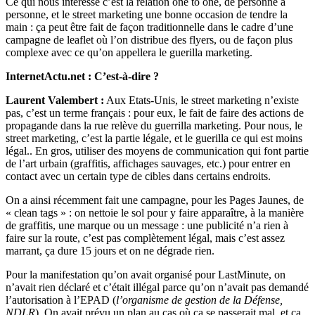
Ce qui nous intéresse c’est la relation one to one, de personne à
personne, et le street marketing une bonne occasion de tendre la
main : ça peut être fait de façon traditionnelle dans le cadre d’une
campagne de leaflet où l’on distribue des flyers, ou de façon plus
complexe avec ce qu’on appellera le guerilla marketing.
InternetActu.net : C’est-à-dire ?
Laurent Valembert :
Aux Etats-Unis, le street marketing n’existe
pas, c’est un terme français : pour eux, le fait de faire des actions de
propagande dans la rue relève du guerrilla marketing. Pour nous, le
street marketing, c’est la partie légale, et le guerilla ce qui est moins
légal.. En gros, utiliser des moyens de communication qui font partie
de l’art urbain (graffitis, affichages sauvages, etc.) pour entrer en
contact avec un certain type de cibles dans certains endroits.
On a ainsi récemment fait une campagne, pour les Pages Jaunes, de
« clean tags » : on nettoie le sol pour y faire apparaître, à la manière
de graffitis, une marque ou un message : une publicité n’a rien à
faire sur la route, c’est pas complètement légal, mais c’est assez
marrant, ça dure 15 jours et on ne dégrade rien.
Pour la manifestation qu’on avait organisé pour LastMinute, on
n’avait rien déclaré et c’était illégal parce qu’on n’avait pas demandé
l’autorisation à l’EPAD (
l’organisme de gestion de la Défense,
NDLR
). On avait prévu un plan au cas où ça se passerait mal, et ça