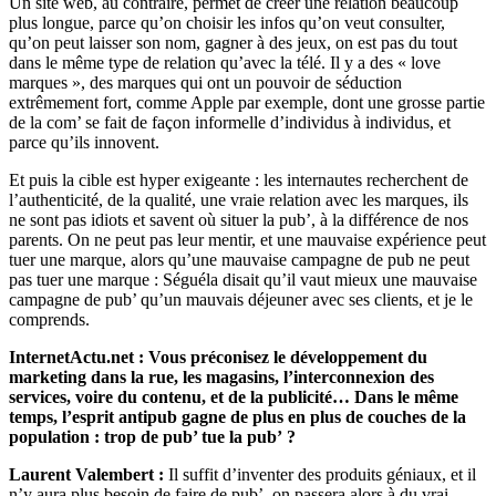
Un site web, au contraire, permet de créer une relation beaucoup
plus longue, parce qu’on choisir les infos qu’on veut consulter,
qu’on peut laisser son nom, gagner à des jeux, on est pas du tout
dans le même type de relation qu’avec la télé. Il y a des « love
marques », des marques qui ont un pouvoir de séduction
extrêmement fort, comme Apple par exemple, dont une grosse partie
de la com’ se fait de façon informelle d’individus à individus, et
parce qu’ils innovent.
Et puis la cible est hyper exigeante : les internautes recherchent de
l’authenticité, de la qualité, une vraie relation avec les marques, ils
ne sont pas idiots et savent où situer la pub’, à la différence de nos
parents. On ne peut pas leur mentir, et une mauvaise expérience peut
tuer une marque, alors qu’une mauvaise campagne de pub ne peut
pas tuer une marque : Séguéla disait qu’il vaut mieux une mauvaise
campagne de pub’ qu’un mauvais déjeuner avec ses clients, et je le
comprends.
InternetActu.net : Vous préconisez le développement du
marketing dans la rue, les magasins, l’interconnexion des
services, voire du contenu, et de la publicité… Dans le même
temps, l’esprit antipub gagne de plus en plus de couches de la
population : trop de pub’ tue la pub’ ?
Laurent Valembert :
Il suffit d’inventer des produits géniaux, et il
n’y aura plus besoin de faire de pub’, on passera alors à du vrai