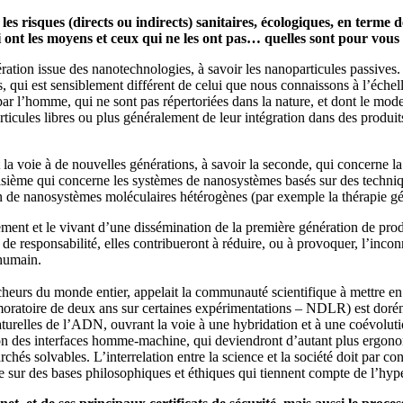
es risques (directs ou indirects) sanitaires, écologiques, en term
i ont les moyens et ceux qui ne les ont pas… quelles sont pour vous
ion issue des nanotechnologies, à savoir les nanoparticules passives. E
, qui est sensiblement différent de celui que nous connaissons à l’échel
 l’homme, qui ne sont pas répertoriées dans la nature, et dont le mode et
icules libres ou plus généralement de leur intégration dans des produit
a voie à de nouvelles générations, à savoir la seconde, qui concerne la
roisième qui concerne les systèmes de nanosystèmes basés sur des techni
ation de nanosystèmes moléculaires hétérogènes (par exemple la thérapie
nement et le vivant d’une dissémination de la première génération de pro
de responsabilité, elles contribueront à réduire, ou à provoquer, l’inconn
 humain.
rcheurs du monde entier, appelait la communauté scientifique à mettre 
moratoire de deux ans sur certaines expérimentations – NDLR) est doré
s naturelles de l’ADN, ouvrant la voie à une hybridation et à une coévol
tion des interfaces homme-machine, qui deviendront d’autant plus ergono
chés solvables. L’interrelation entre la science et la société doit par
ée sur des bases philosophiques et éthiques qui tiennent compte de l’hype