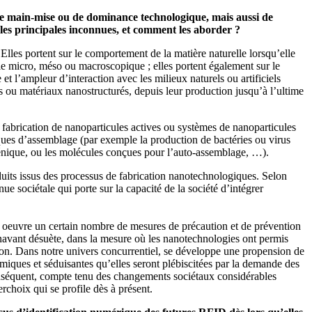
e de main-mise ou de dominance technologique, mais aussi de
 les principales inconnues, et comment les aborder ?
lles portent sur le comportement de la matière naturelle lorsqu’elle
le micro, méso ou macroscopique ; elles portent également sur le
 l’ampleur d’interaction avec les milieux naturels ou artificiels
s ou matériaux nanostructurés, depuis leur production jusqu’à l’ultime
 fabrication de nanoparticules actives ou systèmes de nanoparticules
ques d’assemblage (par exemple la production de bactéries ou virus
 génique, ou les molécules conçues pour l’auto-assemblage, …).
duits issus des processus de fabrication nanotechnologiques. Selon
ue sociétale qui porte sur la capacité de la société d’intégrer
en oeuvre un certain nombre de mesures de précaution et de prévention
navant désuète, dans la mesure où les nanotechnologies ont permis
ution. Dans notre univers concurrentiel, se développe une propension de
miques et séduisantes qu’elles seront plébiscitées par la demande des
 conséquent, compte tenu des changements sociétaux considérables
rchoix qui se profile dès à présent.