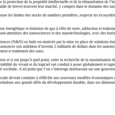
e la protection de la propriété intellectuelle et de la rémunération de l’
feuille de brevet trouvent leur marché, y compris dans le domaine des na
e les limites des stocks de matières premières, respecte les écosystèmes
e énergétique et émission de gaz à effet de serre, adduction et traitem
sont attendues des nanosciences et des nanotechnologies, avec des hori
iences (N&N) en Inde est motivée par la mise en place de solutions éne
annoncer son ambition d’investir 2 milliards de dollars dans les nanote
ement et traitement des eaux.
tion et si oui jusqu’à quel point, entre la recherche de la maximisation d
abilité du vivant et du logiciel ont conduit à poser globalement et rapid
 sociétale. A tel point que l’on s’interroge dorénavant sur une gouvern
 sociale devrait conduire à réfléchir aux nouveaux modèles économiques qui
es solutions aux grands défis du développement durable, dans ses dimens