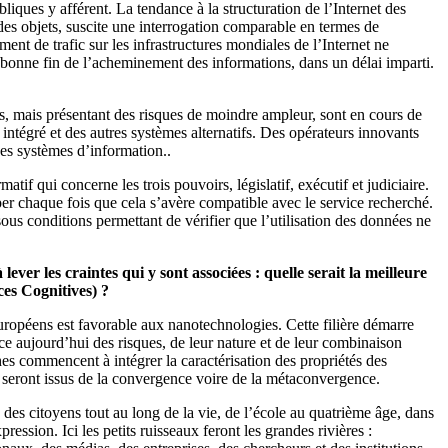
iques y afférent. La tendance à la structuration de l’Internet des
t des objets, suscite une interrogation comparable en termes de
t de trafic sur les infrastructures mondiales de l’Internet ne
a bonne fin de l’acheminement des informations, dans un délai imparti.
ets, mais présentant des risques de moindre ampleur, sont en cours de
intégré et des autres systèmes alternatifs. Des opérateurs innovants
 des systèmes d’information..
tif qui concerne les trois pouvoirs, législatif, exécutif et judiciaire.
pper chaque fois que cela s’avère compatible avec le service recherché.
ous conditions permettant de vérifier que l’utilisation des données ne
ever les craintes qui y sont associées : quelle serait la meilleure
es Cognitives) ?
uropéens est favorable aux nanotechnologies. Cette filière démarre
ce aujourd’hui des risques, de leur nature et de leur combinaison
rches commencent à intégrer la caractérisation des propriétés des
qui seront issus de la convergence voire de la métaconvergence.
n des citoyens tout au long de la vie, de l’école au quatrième âge, dans
ession. Ici les petits ruisseaux feront les grandes rivières :