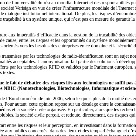
 de l’universalité du réseau mondial Internet et des responsabilités publ
a société Verisign en vue de créer l’infrastructure mondiale de l’Interne
ialogue institutionnel international. De plus, les risques d’encombremen
de traçabilité à un système unique, qui n’est pas en mesure de garantir l
re aux impératifs d’efficacité dans la gestion de la traçabilité des obj
e cause, entre les risques et les opportunités du système mondialement 
us orientés vers les besoins des entreprises en ce domaine et la sécurité
 transmises par les technologies de radio-identification sont un sujet norma
 finalités acceptables. L’anonymisation fait partie des solutions à dévelo
fferts par les technologies RFID et validées par le Parlement européen, s
s textes.
 fait de débattre des risques liés aux technologies ne suffit pas à l
es NBIC (Nanotechnologies, Biotechnologies, Informatique et scienc
e l’Eurobaromètre de juin 2006, selon lesquels plus de la moitié des e
es. Pour autant, cette opinion repose sur un décalage entre la connaissan
 médias et la société civile organisée. En particulier, alors que les reche
olubles, la société civile perçoit, et redoute, directement, des risques 
rt entre les risques et leur perception, en investissant dans la formatio
ptée aux publics concernés, dans des lieux et des temps d’échange et d’expr