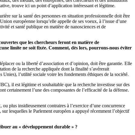
onaux, des médias, des entreprises, des chercheurs et des institutions
ive, trouve ici un point d’application intéressant et légitime.
ère sur la santé des personnes en situation professionnelle doit être
l’Union européenne lorsqu’elle appelle de ses voeux, à l’issue d’une
tivité et santé publique en matière de nanosciences et de
couvertes que les chercheurs feront en matière de
une limite ne soit fixée. Comment, dès lors, pourrons-nous éviter
lacer ou la liberté d’association et d’opinion, doit être garantie. Elle
ation de la recherche appliquée dont la finalité s’avérerait
es), l’utilité sociale voire les fondements éthiques de la société.
), il est légitime et souhaitable que la recherche investisse sur des
sont certainement l’une des composantes de l’efficacité de la défense.
ix, ou plus insidieusement contraires à l’exercice d’une concurrence
es, sur lesquelles le Parlement européen a appuyé récemment l’objectif
tribuer au « développement durable » ?