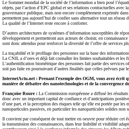
Le Sommet mondial de la société de l’information a bien posé l’équation
objets, par l’action d’EPC global et ses relations contractuelles avec l
gouvernance publique, mais non encore complètement exprimée dans le d
permettent pas aujourd’hui de confier sans alternative tout un réseau 
La qualité de l’Internet reste encore à conforter.
D’autres architectures de systèmes d’information susceptibles de répond
développement et permettront aux acteurs de choisir, en connaissance d
sont donc attendus pour renforcer la diversité de l’offre de services pl
La traçabilité et le profilage des personnes sur la base des informations
La CNIL a d’ores et déjà fait connaître les limites souhaitables et les
L’authentification biométrique des personnes fait partie des services o
soit pas faite en poursuivant d’autres finalités que celles prévues par le
InternetActu.net : Prenant l’exemple des OGM, vous avez écrit que le
manière de débattre des nanotechnologies et de la convergence d
Françoise Roure :
La Commission européenne a diffusé les résultats d
donc avec un important capital de confiance et d’anticipations positiv
d’une part, et la perception des risques telle qu’elle est portée par les
nanoparticules passives, en particulier les nanoparticules solides non s
Il convient par conséquent de tout mettre en oeuvre pour réduire cet éca
la transmission des connaissances, dans leur lisibilité et visibilité ada