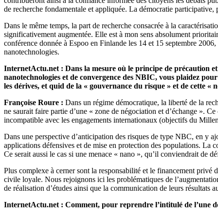
contribueront ainsi à la confiance informée des citoyens les débats publ
de recherche fondamentale et appliquée. La démocratie participative, po
Dans le même temps, la part de recherche consacrée à la caractérisatio
significativement augmentée. Elle est à mon sens absolument prioritair
conférence donnée à Espoo en Finlande les 14 et 15 septembre 2006, le 
nanotechnologies.
InternetActu.net : Dans la mesure où le principe de précaution et
nanotechnologies et de convergence des NBIC, vous plaidez pour la
les dérives, et quid de la « gouvernance du risque » et de cette «
Françoise Roure :
Dans un régime démocratique, la liberté de la reche
ne saurait faire partie d’une « zone de négociation et d’échange ». Ce q
incompatible avec les engagements internationaux (objectifs du Mille
Dans une perspective d’anticipation des risques de type NBC, en y ajou
applications défensives et de mise en protection des populations. La co
Ce serait aussi le cas si une menace « nano », qu’il conviendrait de déf
Plus complexe à cerner sont la responsabilité et le financement privé d
civile loyale. Nous rejoignons ici les problématiques de l’augmentatio
de réalisation d’études ainsi que la communication de leurs résultats 
InternetActu.net : Comment, pour reprendre l’intitulé de l’une d