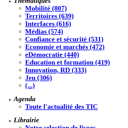
Thématiques
Mobilité (807)
Territoires (639)
Interfaces (616)
Médias (574)
Confiance et sécurité (531)
Economie et marchés (472)
eDémocratie (440)
Education et formation (419)
Innovation, RD (333)
Jeu (306)
(...)
Agenda
Toute l'actualité des TIC
Librairie
Notre selection de livres