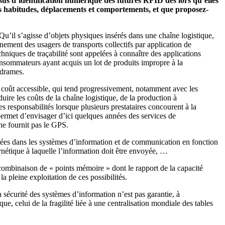
cessus d’identification numérique des futures RFID dès lors qu’elles
eurs habitudes, déplacements et comportements, et que proposez-
Qu’il s’agisse d’objets physiques insérés dans une chaîne logistique,
ignement des usagers de transports collectifs par application de
hniques de traçabilité sont appelées à connaître des applications
 consommateurs ayant acquis un lot de produits impropre à la
 drames.
un coût accessible, qui tend progressivement, notamment avec les
uire les coûts de la chaîne logistique, de la production à
des responsabilités lorsque plusieurs prestataires concourent à la
ermet d’envisager d’ici quelques années des services de
 ne fournit pas le GPS.
portées dans les systèmes d’information et de communication en fonction
ernétique à laquelle l’information doit être envoyée, …
 combinaison de « points mémoire » dont le rapport de la capacité
a pleine exploitation de ces possibilités.
a sécurité des systèmes d’information n’est pas garantie, à
e, celui de la fragilité liée à une centralisation mondiale des tables