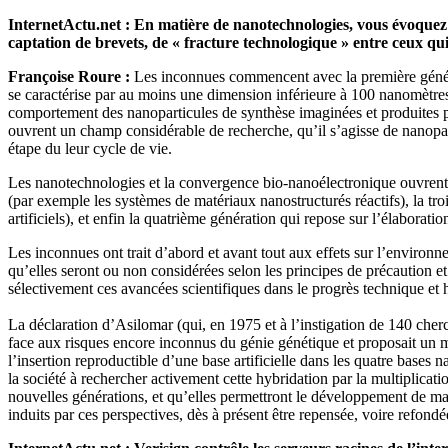
InternetActu.net : En matière de nanotechnologies, vous évoquez l
captation de brevets, de « fracture technologique » entre ceux qu
Françoise Roure :
Les inconnues commencent avec la première générat
se caractérise par au moins une dimension inférieure à 100 nanomètres
comportement des nanoparticules de synthèse imaginées et produites par
ouvrent un champ considérable de recherche, qu’il s’agisse de nanopart
étape du leur cycle de vie.
Les nanotechnologies et la convergence bio-nanoélectronique ouvrent l
(par exemple les systèmes de matériaux nanostructurés réactifs), la t
artificiels), et enfin la quatrième génération qui repose sur l’élabor
Les inconnues ont trait d’abord et avant tout aux effets sur l’environ
qu’elles seront ou non considérées selon les principes de précaution et 
sélectivement ces avancées scientifiques dans le progrès technique et
La déclaration d’Asilomar (qui, en 1975 et à l’instigation de 140 che
face aux risques encore inconnus du génie génétique et proposait un 
l’insertion reproductible d’une base artificielle dans les quatre base
la société à rechercher activement cette hybridation par la multiplica
nouvelles générations, et qu’elles permettront le développement de mar
induits par ces perspectives, dès à présent être repensée, voire refond