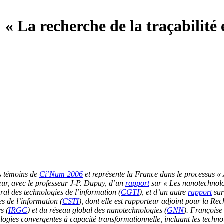
 La recherche de la traçabilité e
D
s témoins de
Ci’Num 2006
et représente la France dans le processus «
eur, avec le professeur J-P. Dupuy, d’un
rapport
sur « Les nanotechnolog
ral des technologies de l’information (
CGTI
), et d’un autre
rapport
sur
es de l’information (
CSTI
), dont elle est rapporteur adjoint pour la R
s (
IRGC
) et du réseau global des nanotechnologies (
GNN
). Françoise
gies convergentes à capacité transformationnelle, incluant les technol