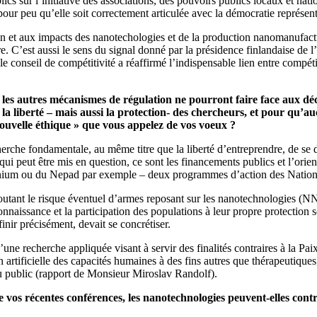
ics sur l’initiative des associations, des pouvoirs publics locaux et nati
ur peu qu’elle soit correctement articulée avec la démocratie représentat
n et aux impacts des nanotechologies et de la production nanomanufacturi
e. C’est aussi le sens du signal donné par la présidence finlandaise de 
conseil de compétitivité a réaffirmé l’indispensable lien entre compéti
 les autres mécanismes de régulation ne pourront faire face aux dé
 liberté – mais aussi la protection- des chercheurs, et pour qu’auc
 nouvelle éthique » que vous appelez de vos voeux ?
rche fondamentale, au même titre que la liberté d’entreprendre, de se dép
ui peut être mis en question, ce sont les financements publics et l’orient
nium ou du Nepad par exemple – deux programmes d’action des Nations Uni
tant le risque éventuel d’armes reposant sur les nanotechnologies (NNBC
nnaissance et la participation des populations à leur propre protection 
inir précisément, devait se concrétiser.
’une recherche appliquée visant à servir des finalités contraires à la Pa
n artificielle des capacités humaines à des fins autres que thérapeutiqu
au public (rapport de Monsieur Miroslav Randolf).
e vos récentes conférences, les nanotechnologies peuvent-elles con