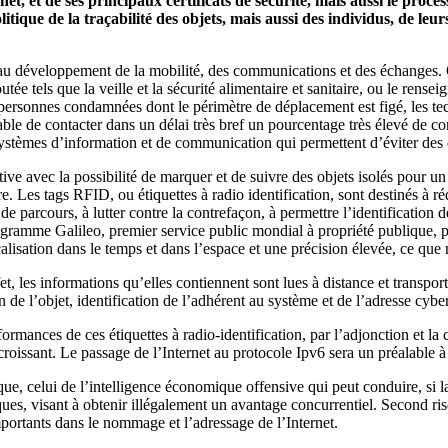
rnet, et de ses principaux certificats de sécurité, mais aussi le pro
itique de la traçabilité des objets, mais aussi des individus, de l
e au développement de la mobilité, des communications et des échanges. 
utée tels que la veille et la sécurité alimentaire et sanitaire, ou le rense
 personnes condamnées dont le périmètre de déplacement est figé, les tec
capable de contacter dans un délai très bref un pourcentage très élevé de
 systèmes d’information et de communication qui permettent d’éviter des
tive avec la possibilité de marquer et de suivre des objets isolés pour 
 Les tags RFID, ou étiquettes à radio identification, sont destinés à réd
de parcours, à lutter contre la contrefaçon, à permettre l’identification 
ramme Galileo, premier service public mondial à propriété publique, p
calisation dans le temps et dans l’espace et une précision élevée, ce que
effet, les informations qu’elles contiennent sont lues à distance et trans
 de l’objet, identification de l’adhérent au système et de l’adresse cyb
rmances de ces étiquettes à radio-identification, par l’adjonction et la
roissant. Le passage de l’Internet au protocole Ipv6 sera un préalable à l
que, celui de l’intelligence économique offensive qui peut conduire, si l
ues, visant à obtenir illégalement un avantage concurrentiel. Second risqu
portants dans le nommage et l’adressage de l’Internet.