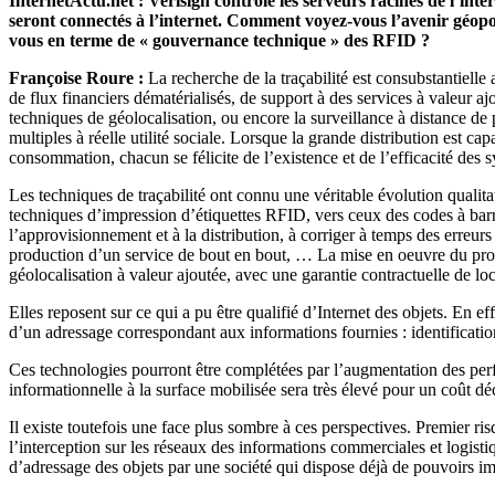
InternetActu.net : Verisign contrôle les serveurs racines de l’inte
seront connectés à l’internet. Comment voyez-vous l’avenir géopol
vous en terme de « gouvernance technique » des RFID ?
Françoise Roure :
La recherche de la traçabilité est consubstantiell
de flux financiers dématérialisés, de support à des services à valeur ajo
techniques de géolocalisation, ou encore la surveillance à distance de
multiples à réelle utilité sociale. Lorsque la grande distribution est 
consommation, chacun se félicite de l’existence et de l’efficacité des
Les techniques de traçabilité ont connu une véritable évolution qualita
techniques d’impression d’étiquettes RFID, vers ceux des codes à barre.
l’approvisionnement et à la distribution, à corriger à temps des erreurs 
production d’un service de bout en bout, … La mise en oeuvre du prog
géolocalisation à valeur ajoutée, avec une garantie contractuelle de lo
Elles reposent sur ce qui a pu être qualifié d’Internet des objets. En 
d’un adressage correspondant aux informations fournies : identification
Ces technologies pourront être complétées par l’augmentation des perfo
informationnelle à la surface mobilisée sera très élevé pour un coût déc
Il existe toutefois une face plus sombre à ces perspectives. Premier ris
l’interception sur les réseaux des informations commerciales et logistiq
d’adressage des objets par une société qui dispose déjà de pouvoirs im