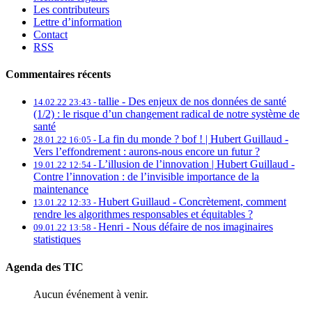
Les contributeurs
Lettre d’information
Contact
RSS
Commentaires récents
tallie -
Des enjeux de nos données de santé
14.02.22 23:43 -
(1/2) : le risque d’un changement radical de notre système de
santé
La fin du monde ? bof ! | Hubert Guillaud -
28.01.22 16:05 -
Vers l’effondrement : aurons-nous encore un futur ?
L’illusion de l’innovation | Hubert Guillaud -
19.01.22 12:54 -
Contre l’innovation : de l’invisible importance de la
maintenance
Hubert Guillaud -
Concrètement, comment
13.01.22 12:33 -
rendre les algorithmes responsables et équitables ?
Henri -
Nous défaire de nos imaginaires
09.01.22 13:58 -
statistiques
Agenda des TIC
Aucun événement à venir.