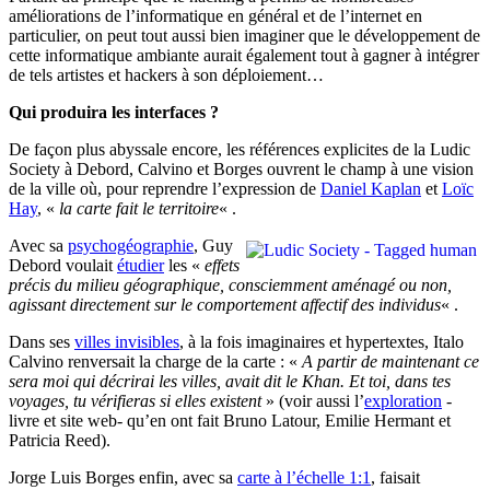
améliorations de l’informatique en général et de l’internet en
particulier, on peut tout aussi bien imaginer que le développement de
cette informatique ambiante aurait également tout à gagner à intégrer
de tels artistes et hackers à son déploiement…
Qui produira les interfaces ?
De façon plus abyssale encore, les références explicites de la Ludic
Society à Debord, Calvino et Borges ouvrent le champ à une vision
de la ville où, pour reprendre l’expression de
Daniel Kaplan
et
Loïc
Hay
, «
la carte fait le territoire
« .
Avec sa
psychogéographie
, Guy
Debord voulait
étudier
les «
effets
précis du milieu géographique, consciemment aménagé ou non,
agissant directement sur le comportement affectif des individus
« .
Dans ses
villes invisibles
, à la fois imaginaires et hypertextes, Italo
Calvino renversait la charge de la carte : «
A partir de maintenant ce
sera moi qui décrirai les villes, avait dit le Khan. Et toi, dans tes
voyages, tu vérifieras si elles existent
» (voir aussi l’
exploration
-
livre et site web- qu’en ont fait Bruno Latour, Emilie Hermant et
Patricia Reed).
Jorge Luis Borges enfin, avec sa
carte à l’échelle 1:1
, faisait