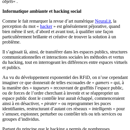
objets
« .
Informatique ambiante et hacking social
Comme le fait remarquer la revue d’art numérique
Neural.it
, la
perception du mot «
hacker
» est généralement péjorative, quand
bien même il sert, d’abord et avant tout, à qualifier une façon
particulièrement brillante et créative de trouver la solution à un
problème.
Il s’agissait là, ainsi, de transférer dans les espaces publics, structures
communicationnelles et interactions sociales les méthodes et vertus
du hacking, tout en interrogeant les différences entre espaces virtuels
et publics.
Au vu du développement exponentiel des RFiD, on n’ose cependant
imaginer ce que donnerait de telles escouades de «
gamers
» qui, à
la manière des «
tagueurs
» recouvrant de graffitis l’espace public,
ou de forces de l’ordre cherchant à investir et se réapproprier un
espace public dont le contrôle leur aurait échappé, commenceraient
ainsi à en désactiver, «
pirater
» ou reprogrammer les puces
identifiantes, restructurant d’autant ces réseaux «
intelligents
» pour
s’amuser, espionner, perturber ou contrôler tels ou tels services ou
groupes d’individus.
Partant du principe que le hacking a permis de nombreuses