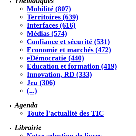
Thématiques
Mobilité (807)
Territoires (639)
Interfaces (616)
Médias (574)
Confiance et sécurité (531)
Economie et marchés (472)
eDémocratie (440)
Education et formation (419)
Innovation, RD (333)
Jeu (306)
(...)
Agenda
Toute l'actualité des TIC
Librairie
Notre selection de livres