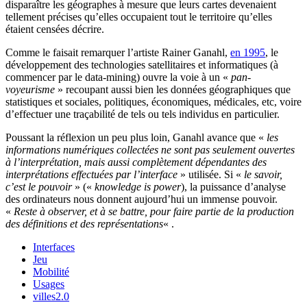
disparaître les géographes à mesure que leurs cartes devenaient
tellement précises qu’elles occupaient tout le territoire qu’elles
étaient censées décrire.
Comme le faisait remarquer l’artiste Rainer Ganahl,
en 1995
, le
développement des technologies satellitaires et informatiques (à
commencer par le data-mining) ouvre la voie à un «
pan-
voyeurisme
» recoupant aussi bien les données géographiques que
statistiques et sociales, politiques, économiques, médicales, etc, voire
d’effectuer une traçabilité de tels ou tels individus en particulier.
Poussant la réflexion un peu plus loin, Ganahl avance que «
les
informations numériques collectées ne sont pas seulement ouvertes
à l’interprétation, mais aussi complètement dépendantes des
interprétations effectuées par l’interface
» utilisée. Si «
le savoir,
c’est le pouvoir
» («
knowledge is power
), la puissance d’analyse
des ordinateurs nous donnent aujourd’hui un immense pouvoir.
«
Reste à observer, et à se battre, pour faire partie de la production
des définitions et des représentations
« .
Interfaces
Jeu
Mobilité
Usages
villes2.0