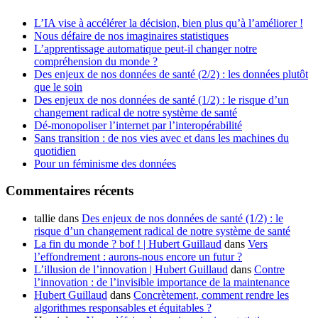
L’IA vise à accélérer la décision, bien plus qu’à l’améliorer !
Nous défaire de nos imaginaires statistiques
L’apprentissage automatique peut-il changer notre
compréhension du monde ?
Des enjeux de nos données de santé (2/2) : les données plutôt
que le soin
Des enjeux de nos données de santé (1/2) : le risque d’un
changement radical de notre système de santé
Dé-monopoliser l’internet par l’interopérabilité
Sans transition : de nos vies avec et dans les machines du
quotidien
Pour un féminisme des données
Commentaires récents
tallie
dans
Des enjeux de nos données de santé (1/2) : le
risque d’un changement radical de notre système de santé
La fin du monde ? bof ! | Hubert Guillaud
dans
Vers
l’effondrement : aurons-nous encore un futur ?
L’illusion de l’innovation | Hubert Guillaud
dans
Contre
l’innovation : de l’invisible importance de la maintenance
Hubert Guillaud
dans
Concrètement, comment rendre les
algorithmes responsables et équitables ?