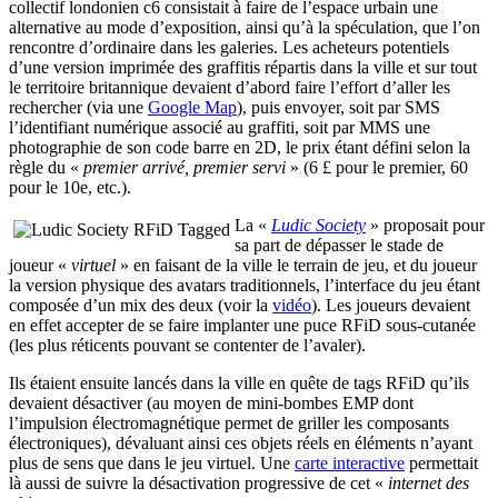
collectif londonien c6 consistait à faire de l’espace urbain une
alternative au mode d’exposition, ainsi qu’à la spéculation, que l’on
rencontre d’ordinaire dans les galeries. Les acheteurs potentiels
d’une version imprimée des graffitis répartis dans la ville et sur tout
le territoire britannique devaient d’abord faire l’effort d’aller les
rechercher (via une
Google Map
), puis envoyer, soit par SMS
l’identifiant numérique associé au graffiti, soit par MMS une
photographie de son code barre en 2D, le prix étant défini selon la
règle du «
premier arrivé, premier servi
» (6 £ pour le premier, 60
pour le 10e, etc.).
La «
Ludic Society
» proposait pour
sa part de dépasser le stade de
joueur «
virtuel
» en faisant de la ville le terrain de jeu, et du joueur
la version physique des avatars traditionnels, l’interface du jeu étant
composée d’un mix des deux (voir la
vidéo
). Les joueurs devaient
en effet accepter de se faire implanter une puce RFiD sous-cutanée
(les plus réticents pouvant se contenter de l’avaler).
Ils étaient ensuite lancés dans la ville en quête de tags RFiD qu’ils
devaient désactiver (au moyen de mini-bombes EMP dont
l’impulsion électromagnétique permet de griller les composants
électroniques), dévaluant ainsi ces objets réels en éléments n’ayant
plus de sens que dans le jeu virtuel. Une
carte interactive
permettait
là aussi de suivre la désactivation progressive de cet «
internet des