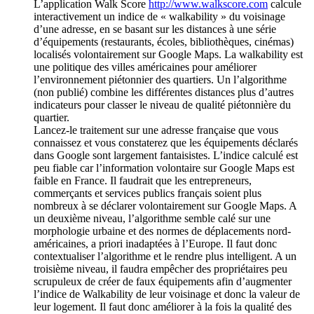
L’application Walk Score
http://www.walkscore.com
calcule
interactivement un indice de « walkability » du voisinage
d’une adresse, en se basant sur les distances à une série
d’équipements (restaurants, écoles, bibliothèques, cinémas)
localisés volontairement sur Google Maps. La walkability est
une politique des villes américaines pour améliorer
l’environnement piétonnier des quartiers. Un l’algorithme
(non publié) combine les différentes distances plus d’autres
indicateurs pour classer le niveau de qualité piétonnière du
quartier.
Lancez-le traitement sur une adresse française que vous
connaissez et vous constaterez que les équipements déclarés
dans Google sont largement fantaisistes. L’indice calculé est
peu fiable car l’information volontaire sur Google Maps est
faible en France. Il faudrait que les entrepreneurs,
commerçants et services publics français soient plus
nombreux à se déclarer volontairement sur Google Maps. A
un deuxième niveau, l’algorithme semble calé sur une
morphologie urbaine et des normes de déplacements nord-
américaines, a priori inadaptées à l’Europe. Il faut donc
contextualiser l’algorithme et le rendre plus intelligent. A un
troisième niveau, il faudra empêcher des propriétaires peu
scrupuleux de créer de faux équipements afin d’augmenter
l’indice de Walkability de leur voisinage et donc la valeur de
leur logement. Il faut donc améliorer à la fois la qualité des