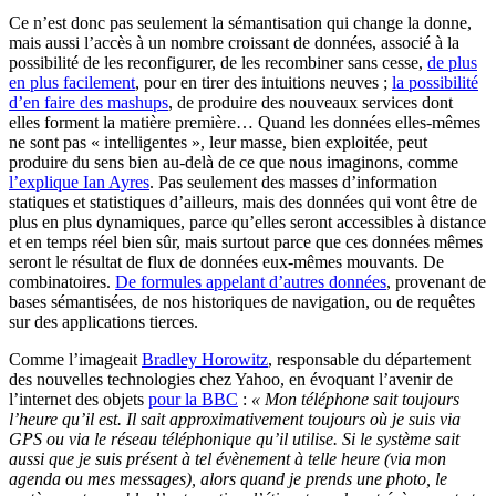
Ce n’est donc pas seulement la sémantisation qui change la donne,
mais aussi l’accès à un nombre croissant de données, associé à la
possibilité de les reconfigurer, de les recombiner sans cesse,
de plus
en plus facilement
, pour en tirer des intuitions neuves ;
la possibilité
d’en faire des mashups
, de produire des nouveaux services dont
elles forment la matière première… Quand les données elles-mêmes
ne sont pas « intelligentes », leur masse, bien exploitée, peut
produire du sens bien au-delà de ce que nous imaginons, comme
l’explique Ian Ayres
. Pas seulement des masses d’information
statiques et statistiques d’ailleurs, mais des données qui vont être de
plus en plus dynamiques, parce qu’elles seront accessibles à distance
et en temps réel bien sûr, mais surtout parce que ces données mêmes
seront le résultat de flux de données eux-mêmes mouvants. De
combinatoires.
De formules appelant d’autres données
, provenant de
bases sémantisées, de nos historiques de navigation, ou de requêtes
sur des applications tierces.
Comme l’imageait
Bradley Horowitz
, responsable du département
des nouvelles technologies chez Yahoo, en évoquant l’avenir de
l’internet des objets
pour la BBC
:
« Mon téléphone sait toujours
l’heure qu’il est. Il sait approximativement toujours où je suis via
GPS ou via le réseau téléphonique qu’il utilise. Si le système sait
aussi que je suis présent à tel évènement à telle heure (via mon
agenda ou mes messages), alors quand je prends une photo, le