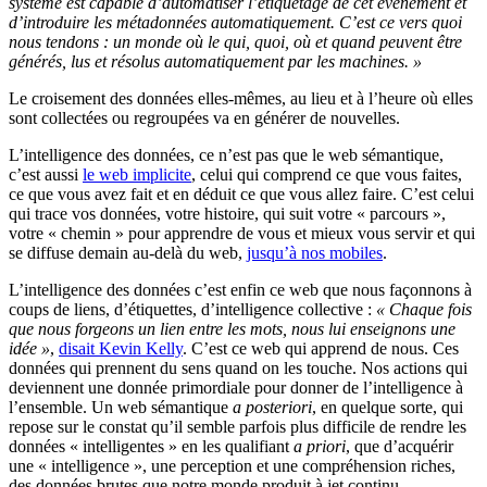
système est capable d’automatiser l’étiquetage de cet évènement et
d’introduire les métadonnées automatiquement. C’est ce vers quoi
nous tendons : un monde où le qui, quoi, où et quand peuvent être
générés, lus et résolus automatiquement par les machines. »
Le croisement des données elles-mêmes, au lieu et à l’heure où elles
sont collectées ou regroupées va en générer de nouvelles.
L’intelligence des données, ce n’est pas que le web sémantique,
c’est aussi
le web implicite
, celui qui comprend ce que vous faites,
ce que vous avez fait et en déduit ce que vous allez faire. C’est celui
qui trace vos données, votre histoire, qui suit votre « parcours »,
votre « chemin » pour apprendre de vous et mieux vous servir et qui
se diffuse demain au-delà du web,
jusqu’à nos mobiles
.
L’intelligence des données c’est enfin ce web que nous façonnons à
coups de liens, d’étiquettes, d’intelligence collective :
« Chaque fois
que nous forgeons un lien entre les mots, nous lui enseignons une
idée »
,
disait Kevin Kelly
. C’est ce web qui apprend de nous. Ces
données qui prennent du sens quand on les touche. Nos actions qui
deviennent une donnée primordiale pour donner de l’intelligence à
l’ensemble. Un web sémantique
a posteriori
, en quelque sorte, qui
repose sur le constat qu’il semble parfois plus difficile de rendre les
données « intelligentes » en les qualifiant
a priori
, que d’acquérir
une « intelligence », une perception et une compréhension riches,
des données brutes que notre monde produit à jet continu.