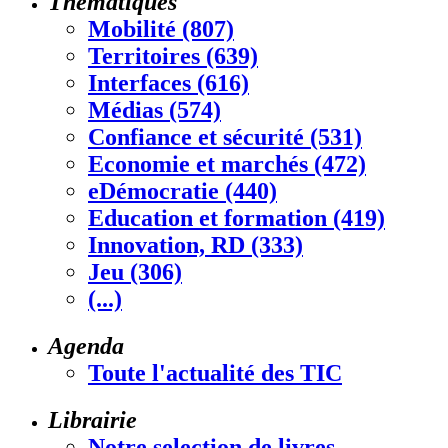
Thématiques
Mobilité (807)
Territoires (639)
Interfaces (616)
Médias (574)
Confiance et sécurité (531)
Economie et marchés (472)
eDémocratie (440)
Education et formation (419)
Innovation, RD (333)
Jeu (306)
(...)
Agenda
Toute l'actualité des TIC
Librairie
Notre selection de livres