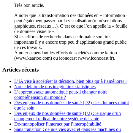
Très bon article.
A noter que la transformation des données en « information »
peut également passer par la visualisation (représentations
graphiques, réseaux…). C’est ce que l’on appelle la « fouille
de données visuelle ».
Si les efforts de recherche dans ce domaine sont très
importants il y a encore trop peu d’applications grand public
de ces travaux.
A noter cependant les efforts de sociétés comme kartoo
(www.kaartoo.com) ou iconocast (www.iconocast.fr).
Articles récents
L’IA vise à accélérer la décision, bien plus qu’à l’améliorer !
Nous défaire de nos imaginaires statistiques
L’apprentissage automatique peut-il changer notre
compréhension du monde ?
Des enjeux de nos données de santé (2/2) : les données plutôt
que le soin
Des enjeux de nos données de santé (1/2) : le risque d’un
changement radical de notre système de santé
Dé-monopoliser l’internet par l’interopérabilité
Sans transition : de nos vies avec et dans les machines du