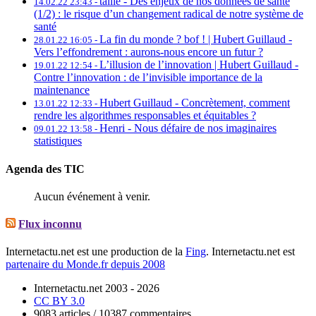
tallie -
Des enjeux de nos données de santé
14.02.22 23:43 -
(1/2) : le risque d’un changement radical de notre système de
santé
La fin du monde ? bof ! | Hubert Guillaud -
28.01.22 16:05 -
Vers l’effondrement : aurons-nous encore un futur ?
L’illusion de l’innovation | Hubert Guillaud -
19.01.22 12:54 -
Contre l’innovation : de l’invisible importance de la
maintenance
Hubert Guillaud -
Concrètement, comment
13.01.22 12:33 -
rendre les algorithmes responsables et équitables ?
Henri -
Nous défaire de nos imaginaires
09.01.22 13:58 -
statistiques
Agenda des TIC
Aucun événement à venir.
Flux inconnu
Internetactu.net est une production de la
Fing
. Internetactu.net est
partenaire du Monde.fr depuis 2008
Internetactu.net 2003 - 2026
CC BY 3.0
9083 articles / 10387 commentaires