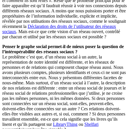
et comment ils sont reliés »
. Reste que le problème principal pour le
faire apparaître est qu’il faudrait réussir à voir nos connexions depuis
différents réseaux sociaux. A moins que nous puissions porter et être
propriétaires de l’information individuelle, explicite et implicite,
révélée par nos utilisations des réseaux sociaux, comme le soulignait
récemment la
Déclaration des droits de l’utilisateur des réseaux
sociaux
. Mais est-ce que cette vision d’un réseau ouvert, contrôlé
par chacun et utilisé par les réseaux sociaux est possible ?
Penser le graphe social permet-il de mieux poser la question de
l’intéropérabilité des réseaux sociaux ?
Le problème c’est que, d’un réseau social à un autre, la
représentation de notre identité est différente, et les réseaux de
personnes et de relations qui composent chaque réseau aussi. Nous
avons plusieurs comptes, plusieurs identifiants et ceux-ci ne sont pas
interconnectés entre eux. Nous y présentons différentes facettes de
nous-même. Mais surtout, d’un réseau social à l’autre, la description
de nos relations est différente : entre un réseau social de joueurs et le
réseau social de relations professionnelles que j’utilise, je ne croise
pas les mêmes personnes, ni les mêmes données. Si deux personnes
sont connectées sur un réseau social, sont-elles, peuvent-elles,
doivent-elles être connectées sur un autre ? Ces relations doivent-
elles être visibles aux autres et, si oui, comment ? Si deux personnes
travaillent ensemble, est-ce que cela signifie que les livres qu’ils
lisent et qu’ils partagent sur
LibraryThing
ou
Shelfari