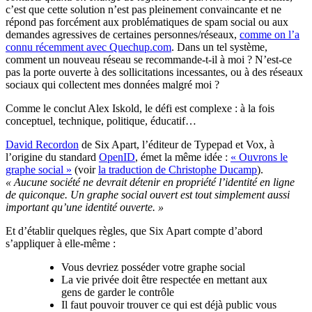
c’est que cette solution n’est pas pleinement convaincante et ne
répond pas forcément aux problématiques de spam social ou aux
demandes agressives de certaines personnes/réseaux,
comme on l’a
connu récemment avec Quechup.com
. Dans un tel système,
comment un nouveau réseau se recommande-t-il à moi ? N’est-ce
pas la porte ouverte à des sollicitations incessantes, ou à des réseaux
sociaux qui collectent mes données malgré moi ?
Comme le conclut Alex Iskold, le défi est complexe : à la fois
conceptuel, technique, politique, éducatif…
David Recordon
de Six Apart, l’éditeur de Typepad et Vox, à
l’origine du standard
OpenID
, émet la même idée :
« Ouvrons le
graphe social »
(voir
la traduction de Christophe Ducamp
).
« Aucune société ne devrait détenir en propriété l’identité en ligne
de quiconque. Un graphe social ouvert est tout simplement aussi
important qu’une identité ouverte. »
Et d’établir quelques règles, que Six Apart compte d’abord
s’appliquer à elle-même :
Vous devriez posséder votre graphe social
La vie privée doit être respectée en mettant aux
gens de garder le contrôle
Il faut pouvoir trouver ce qui est déjà public vous