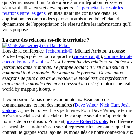
qui s’enrichissent l’un l’autre grâce à une intégration réussie, en
séduisant utilisateurs et développeurs.
En permettant de voir les
relations entre les gens
, en instaurant une confiance dans les
applications recommandées par ses « amis », en bénéficiant du
dynamisme de l’appropriation : le réseau filtre les informations qu’il
vous propose.
La carte des relations est-elle le territoire ?
Lors de la conférence
Techcrunch40
, Michael Arrigton a poussé
Zuckerberg a préciser son approche (
vidéo en angl.
),
comme le note
encore Francis Pisani
:
« C’est l’ensemble des relations de toutes les
personnes dans le monde. Le graphe social : il y en a un seul et il
comprend tout le monde. Personne ne le possède. Ce que nous
essayons de faire c’est de le modeler, le modéliser, de représenter
exactement le monde réel en en dressant la carte (
to mirror the real
world by mapping it out
). »
L’expression n’a pas que des admirateurs. Beaucoup de
commentateurs, et non des moindres (
Dave Winer
,
Nick Carr
,
Josh
Catone
…), ne la trouvent pas pertinente. Pour Dave Winer, le terme
« réseau social » est plus clair et le « graphe social » n’apporte rien
hormis de la confusion. Pourtant,
insiste Robert Scoble
, la différence
est sensible : si notre réseau social représente les personnes que l’on
connait, le graphe social ajoute les modalités de notre connexion aux