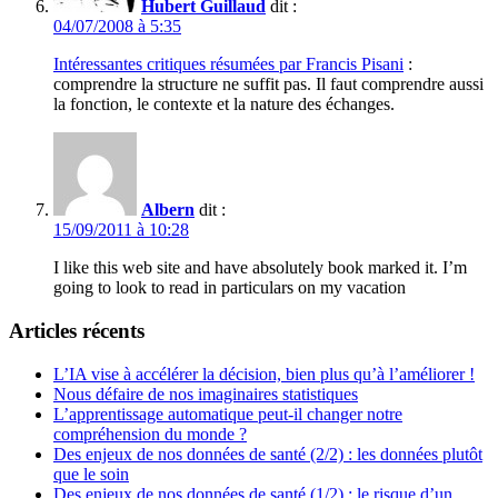
Hubert Guillaud
dit :
04/07/2008 à 5:35
Intéressantes critiques résumées par Francis Pisani
:
comprendre la structure ne suffit pas. Il faut comprendre aussi
la fonction, le contexte et la nature des échanges.
Albern
dit :
15/09/2011 à 10:28
I like this web site and have absolutely book marked it. I’m
going to look to read in particulars on my vacation
Articles récents
L’IA vise à accélérer la décision, bien plus qu’à l’améliorer !
Nous défaire de nos imaginaires statistiques
L’apprentissage automatique peut-il changer notre
compréhension du monde ?
Des enjeux de nos données de santé (2/2) : les données plutôt
que le soin
Des enjeux de nos données de santé (1/2) : le risque d’un