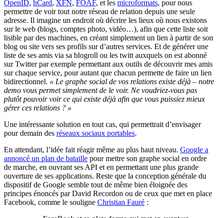
OpenID
,
hCard
,
XFN
,
FOAF
, et les
microformats
, pour nous
permettre de voir tout notre réseau de relation depuis une seule
adresse. Il imagine un endroit où décrire les lieux où nous existons
sur le web (blogs, comptes photo, vidéo…), afin que cette liste soit
lisible par des machines, en créant simplement un lien à partir de son
blog ou site vers ses profils sur d’autres services. Et de générer une
liste de ses amis via sa blogroll ou les twitt auxquels on est abonné
sur Twitter par exemple permettant aux outils de découvrir mes amis
sur chaque service, pour autant que chacun permette de faire un lien
bidirectionnel.
« Le graphe social de vos relations existe déjà – notre
demo vous permet simplement de le voir. Ne voudriez-vous pas
plutôt pouvoir voir ce qui existe déjà afin que vous puissiez mieux
gérer ces relations ? »
Une intéressante solution en tout cas, qui permettrait d’envisager
pour demain des
réseaux sociaux portables
.
En attendant, l’idée fait réagir même au plus haut niveau.
Google a
annoncé un plan de bataille
pour mettre son graphe social en ordre
de marche, en ouvrant ses API et en permettant une plus grande
ouverture de ses applications. Reste que la conception générale du
dispositif de Google semble tout de même bien éloignée des
principes énoncés par David Recordon ou de ceux que met en place
Facebook, comme le souligne
Christian Fauré
: