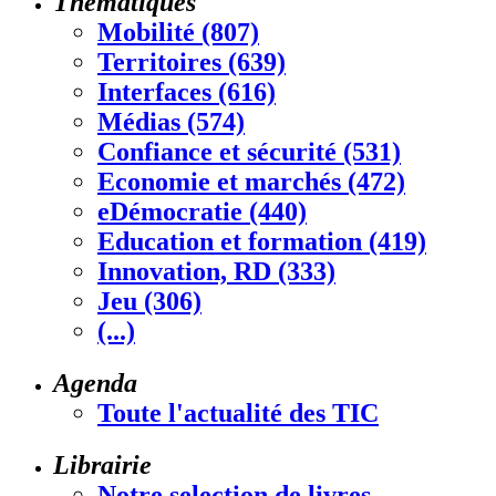
Thématiques
Mobilité (807)
Territoires (639)
Interfaces (616)
Médias (574)
Confiance et sécurité (531)
Economie et marchés (472)
eDémocratie (440)
Education et formation (419)
Innovation, RD (333)
Jeu (306)
(...)
Agenda
Toute l'actualité des TIC
Librairie
Notre selection de livres