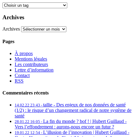
Archives
Archives
Pages
À propos
Mentions légales
Les contributeurs
Lettre d’information
Contact
RSS
Commentaires récents
tallie -
Des enjeux de nos données de santé
14.02.22 23:43 -
(1/2) : le risque d’un changement radical de notre système de
santé
La fin du monde ? bof ! | Hubert Guillaud -
28.01.22 16:05 -
Vers l’effondrement : aurons-nous encore un futur ?
L’illusion de l’innovation | Hubert Guillaud -
19.01.22 12:54 -