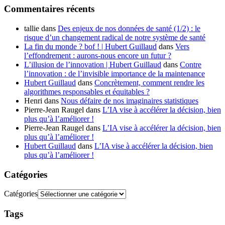
Commentaires récents
tallie
dans
Des enjeux de nos données de santé (1/2) : le
risque d’un changement radical de notre système de santé
La fin du monde ? bof ! | Hubert Guillaud
dans
Vers
l’effondrement : aurons-nous encore un futur ?
L’illusion de l’innovation | Hubert Guillaud
dans
Contre
l’innovation : de l’invisible importance de la maintenance
Hubert Guillaud
dans
Concrètement, comment rendre les
algorithmes responsables et équitables ?
Henri
dans
Nous défaire de nos imaginaires statistiques
Pierre-Jean Raugel
dans
L’IA vise à accélérer la décision, bien
plus qu’à l’améliorer !
Pierre-Jean Raugel
dans
L’IA vise à accélérer la décision, bien
plus qu’à l’améliorer !
Hubert Guillaud
dans
L’IA vise à accélérer la décision, bien
plus qu’à l’améliorer !
Catégories
Catégories
Tags