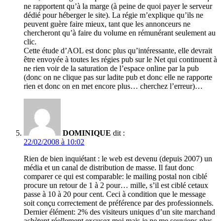
ne rapportent qu’à la marge (à peine de quoi payer le serveur
dédié pour héberger le site). La régie m’explique qu’ils ne
peuvent guère faire mieux, tant que les annonceurs ne
chercheront qu’à faire du volume en rémunérant seulement au
clic.
Cette étude d’AOL est donc plus qu’intéressante, elle devrait
être envoyée à toutes les régies pub sur le Net qui continuent à
ne rien voir de la saturation de l’espace online par la pub
(donc on ne clique pas sur ladite pub et donc elle ne rapporte
rien et donc on en met encore plus… cherchez l’erreur)…
DOMINIQUE
dit :
22/02/2008 à 10:02
Rien de bien inquiétant : le web est devenu (depuis 2007) un
média et un canal de distribution de masse. Il faut donc
comparer ce qui est comparable: le mailing postal non ciblé
procure un retour de 1 à 2 pour… mille, s’il est ciblé cetaux
passe à 10 à 20 pour cent. Ceci à condition que le message
soit conçu correctement de préférence par des professionnels.
Dernier élément: 2% des visiteurs uniques d’un site marchand
achètent réellement excusez moi mais je ne me souviens plus