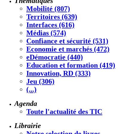
Thématiques
Mobilité (807)
Territoires (639)
Interfaces (616)
Médias (574)
Confiance et sécurité (531)
Economie et marchés (472)
eDémocratie (440)
Education et formation (419)
Innovation, RD (333)
Jeu (306)
(...)
Agenda
Toute l'actualité des TIC
Librairie
Notre selection de livres