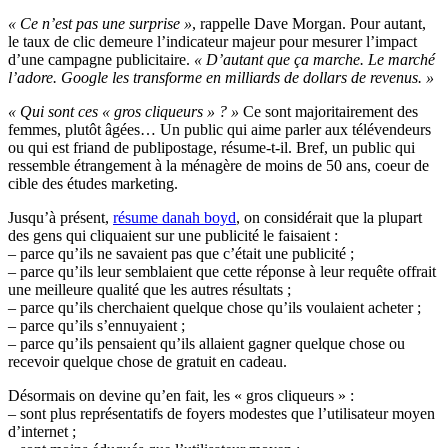
« Ce n’est pas une surprise »
, rappelle Dave Morgan. Pour autant,
le taux de clic demeure l’indicateur majeur pour mesurer l’impact
d’une campagne publicitaire.
« D’autant que ça marche. Le marché
l’adore. Google les transforme en milliards de dollars de revenus. »
« Qui sont ces « gros cliqueurs » ? »
Ce sont majoritairement des
femmes, plutôt âgées… Un public qui aime parler aux télévendeurs
ou qui est friand de publipostage, résume-t-il. Bref, un public qui
ressemble étrangement à la ménagère de moins de 50 ans, coeur de
cible des études marketing.
Jusqu’à présent,
résume danah boyd
, on considérait que la plupart
des gens qui cliquaient sur une publicité le faisaient :
– parce qu’ils ne savaient pas que c’était une publicité ;
– parce qu’ils leur semblaient que cette réponse à leur requête offrait
une meilleure qualité que les autres résultats ;
– parce qu’ils cherchaient quelque chose qu’ils voulaient acheter ;
– parce qu’ils s’ennuyaient ;
– parce qu’ils pensaient qu’ils allaient gagner quelque chose ou
recevoir quelque chose de gratuit en cadeau.
Désormais on devine qu’en fait, les « gros cliqueurs » :
– sont plus représentatifs de foyers modestes que l’utilisateur moyen
d’internet ;