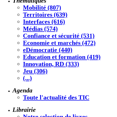
Thématiques
Mobilité (807)
Territoires (639)
Interfaces (616)
Médias (574)
Confiance et sécurité (531)
Economie et marchés (472)
eDémocratie (440)
Education et formation (419)
Innovation, RD (333)
Jeu (306)
(...)
Agenda
Toute l'actualité des TIC
Librairie
Notre selection de livres