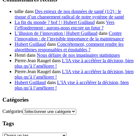
tallie
dans
Des enjeux de nos données de santé (1/2) : le
risque d’un changement radical de notre système de santé
La fin du monde ? bof ! | Hubert Guillaud
dans
Vers
l’effondrement : aurons-nous encore un futur ?
L’illusion de l’innovation | Hubert Guillaud
dans
Contre
l’innovation : de l’invisible importance de la maintenance
Hubert Guillaud
dans
Concrètement, comment rendre les
algorithmes responsables et équitables ?
Henri
dans
Nous défaire de nos imaginaires statistiques
Pierre-Jean Raugel
dans
L’IA vise à accélérer la décision, bien
plus qu’à l’améliorer !
Pierre-Jean Raugel
dans
L’IA vise à accélérer la décision, bien
plus qu’à l’améliorer !
Hubert Guillaud
dans
L’IA vise à accélérer la décision, bien
plus qu’à l’améliorer !
Catégories
Catégories
Tags