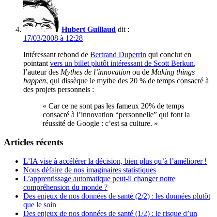
Hubert Guillaud
dit :
17/03/2008 à 12:28
Intéressant rebond de
Bertrand Duperrin
qui conclut en
pointant
vers un billet plutôt intéressant de Scott Berkun
,
l’auteur des
Mythes de l’innovation
ou de
Making things
happen
, qui dissèque le mythe des 20 % de temps consacré à
des projets personnels :
« Car ce ne sont pas les fameux 20% de temps
consacré à l’innovation “personnelle” qui font la
réussité de Google : c’est sa culture. »
Articles récents
L’IA vise à accélérer la décision, bien plus qu’à l’améliorer !
Nous défaire de nos imaginaires statistiques
L’apprentissage automatique peut-il changer notre
compréhension du monde ?
Des enjeux de nos données de santé (2/2) : les données plutôt
que le soin
Des enjeux de nos données de santé (1/2) : le risque d’un