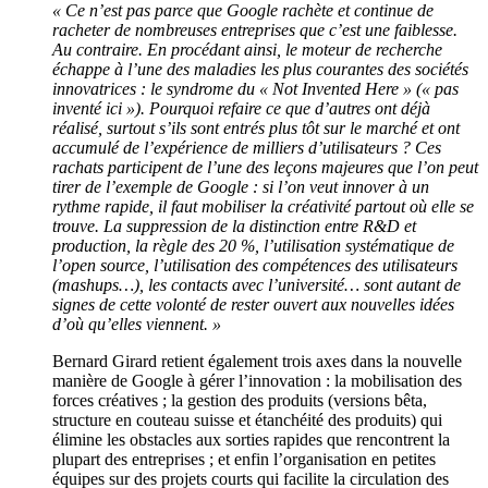
« Ce n’est pas parce que Google rachète et continue de
racheter de nombreuses entreprises que c’est une faiblesse.
Au contraire. En procédant ainsi, le moteur de recherche
échappe à l’une des maladies les plus courantes des sociétés
innovatrices : le syndrome du « Not Invented Here » (« pas
inventé ici »). Pourquoi refaire ce que d’autres ont déjà
réalisé, surtout s’ils sont entrés plus tôt sur le marché et ont
accumulé de l’expérience de milliers d’utilisateurs ? Ces
rachats participent de l’une des leçons majeures que l’on peut
tirer de l’exemple de Google : si l’on veut innover à un
rythme rapide, il faut mobiliser la créativité partout où elle se
trouve. La suppression de la distinction entre R&D et
production, la règle des 20 %, l’utilisation systématique de
l’open source, l’utilisation des compétences des utilisateurs
(mashups…), les contacts avec l’université… sont autant de
signes de cette volonté de rester ouvert aux nouvelles idées
d’où qu’elles viennent. »
Bernard Girard retient également trois axes dans la nouvelle
manière de Google à gérer l’innovation : la mobilisation des
forces créatives ; la gestion des produits (versions bêta,
structure en couteau suisse et étanchéité des produits) qui
élimine les obstacles aux sorties rapides que rencontrent la
plupart des entreprises ; et enfin l’organisation en petites
équipes sur des projets courts qui facilite la circulation des