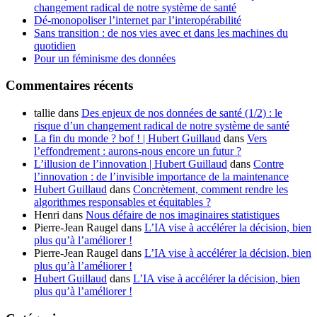
changement radical de notre système de santé
Dé-monopoliser l’internet par l’interopérabilité
Sans transition : de nos vies avec et dans les machines du
quotidien
Pour un féminisme des données
Commentaires récents
tallie
dans
Des enjeux de nos données de santé (1/2) : le
risque d’un changement radical de notre système de santé
La fin du monde ? bof ! | Hubert Guillaud
dans
Vers
l’effondrement : aurons-nous encore un futur ?
L’illusion de l’innovation | Hubert Guillaud
dans
Contre
l’innovation : de l’invisible importance de la maintenance
Hubert Guillaud
dans
Concrètement, comment rendre les
algorithmes responsables et équitables ?
Henri
dans
Nous défaire de nos imaginaires statistiques
Pierre-Jean Raugel
dans
L’IA vise à accélérer la décision, bien
plus qu’à l’améliorer !
Pierre-Jean Raugel
dans
L’IA vise à accélérer la décision, bien
plus qu’à l’améliorer !
Hubert Guillaud
dans
L’IA vise à accélérer la décision, bien
plus qu’à l’améliorer !