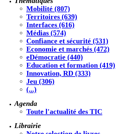
Thématiques
Mobilité (807)
Territoires (639)
Interfaces (616)
Médias (574)
Confiance et sécurité (531)
Economie et marchés (472)
eDémocratie (440)
Education et formation (419)
Innovation, RD (333)
Jeu (306)
(...)
Agenda
Toute l'actualité des TIC
Librairie
Notre selection de livres