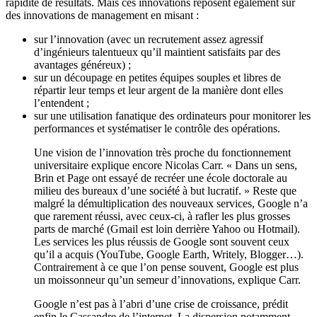
rapidité de résultats. Mais ces innovations reposent également sur
des innovations de management en misant :
sur l’innovation (avec un recrutement assez agressif
d’ingénieurs talentueux qu’il maintient satisfaits par des
avantages généreux) ;
sur un découpage en petites équipes souples et libres de
répartir leur temps et leur argent de la manière dont elles
l’entendent ;
sur une utilisation fanatique des ordinateurs pour monitorer les
performances et systématiser le contrôle des opérations.
Une vision de l’innovation très proche du fonctionnement
universitaire explique encore Nicolas Carr. « Dans un sens,
Brin et Page ont essayé de recréer une école doctorale au
milieu des bureaux d’une société à but lucratif. » Reste que
malgré la démultiplication des nouveaux services, Google n’a
que rarement réussi, avec ceux-ci, à rafler les plus grosses
parts de marché (Gmail est loin derrière Yahoo ou Hotmail).
Les services les plus réussis de Google sont souvent ceux
qu’il a acquis (YouTube, Google Earth, Writely, Blogger…).
Contrairement à ce que l’on pense souvent, Google est plus
un moissonneur qu’un semeur d’innovations, explique Carr.
Google n’est pas à l’abri d’une crise de croissance, prédit
enfin le Cassandre de l’internet. La dispersion notamment