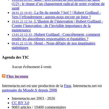
(1/2) : le risque d’un changement radical de notre système de
santé
La fin du monde ? bof ! | Hubert Guillaud -
28.01.22 16:05 -
Vers l’effondrement : aurons-nous encore un futur ?
L’illusion de l’innovation | Hubert Guillaud -
19.01.22 12:54 -
Contre l’innovation : de l’invisible importance de la
maintenance
Hubert Guillaud -
Concrètement, comment
13.01.22 12:33 -
rendre les algorithmes responsables et équitables ?
Henri -
Nous défaire de nos imaginaires
09.01.22 13:58 -
statistiques
Agenda des TIC
Aucun événement à venir.
Flux inconnu
Internetactu.net est une production de la
Fing
. Internetactu.net est
partenaire du Monde.fr depuis 2008
Internetactu.net 2003 - 2026
CC BY 3.0
9083 articles / 10400 commentaires