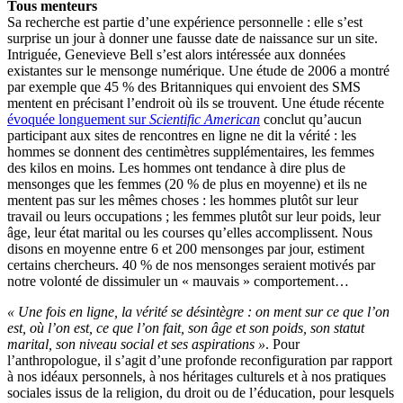
Tous menteurs
Sa recherche est partie d’une expérience personnelle : elle s’est
surprise un jour à donner une fausse date de naissance sur un site.
Intriguée, Genevieve Bell s’est alors intéressée aux données
existantes sur le mensonge numérique. Une étude de 2006 a montré
par exemple que 45 % des Britanniques qui envoient des SMS
mentent en précisant l’endroit où ils se trouvent. Une étude récente
évoquée longuement sur
Scientific American
conclut qu’aucun
participant aux sites de rencontres en ligne ne dit la vérité : les
hommes se donnent des centimètres supplémentaires, les femmes
des kilos en moins. Les hommes ont tendance à dire plus de
mensonges que les femmes (20 % de plus en moyenne) et ils ne
mentent pas sur les mêmes choses : les hommes plutôt sur leur
travail ou leurs occupations ; les femmes plutôt sur leur poids, leur
âge, leur état marital ou les courses qu’elles accomplissent. Nous
disons en moyenne entre 6 et 200 mensonges par jour, estiment
certains chercheurs. 40 % de nos mensonges seraient motivés par
notre volonté de dissimuler un « mauvais » comportement…
« Une fois en ligne, la vérité se désintègre : on ment sur ce que l’on
est, où l’on est, ce que l’on fait, son âge et son poids, son statut
marital, son niveau social et ses aspirations »
. Pour
l’anthropologue, il s’agit d’une profonde reconfiguration par rapport
à nos idéaux personnels, à nos héritages culturels et à nos pratiques
sociales issus de la religion, du droit ou de l’éducation, pour lesquels