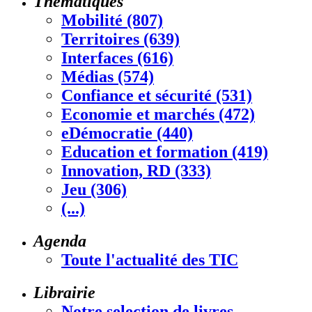
Thématiques
Mobilité (807)
Territoires (639)
Interfaces (616)
Médias (574)
Confiance et sécurité (531)
Economie et marchés (472)
eDémocratie (440)
Education et formation (419)
Innovation, RD (333)
Jeu (306)
(...)
Agenda
Toute l'actualité des TIC
Librairie
Notre selection de livres