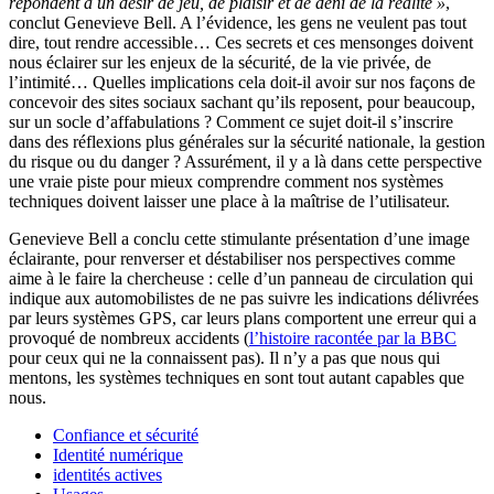
répondent à un désir de jeu, de plaisir et de déni de la réalité »
,
conclut Genevieve Bell. A l’évidence, les gens ne veulent pas tout
dire, tout rendre accessible… Ces secrets et ces mensonges doivent
nous éclairer sur les enjeux de la sécurité, de la vie privée, de
l’intimité… Quelles implications cela doit-il avoir sur nos façons de
concevoir des sites sociaux sachant qu’ils reposent, pour beaucoup,
sur un socle d’affabulations ? Comment ce sujet doit-il s’inscrire
dans des réflexions plus générales sur la sécurité nationale, la gestion
du risque ou du danger ? Assurément, il y a là dans cette perspective
une vraie piste pour mieux comprendre comment nos systèmes
techniques doivent laisser une place à la maîtrise de l’utilisateur.
Genevieve Bell a conclu cette stimulante présentation d’une image
éclairante, pour renverser et déstabiliser nos perspectives comme
aime à le faire la chercheuse : celle d’un panneau de circulation qui
indique aux automobilistes de ne pas suivre les indications délivrées
par leurs systèmes GPS, car leurs plans comportent une erreur qui a
provoqué de nombreux accidents (
l’histoire racontée par la BBC
pour ceux qui ne la connaissent pas). Il n’y a pas que nous qui
mentons, les systèmes techniques en sont tout autant capables que
nous.
Confiance et sécurité
Identité numérique
identités actives