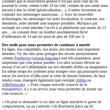
constater que le mouvement général n’est pas aussi clair qu’on
pourrait le croire, estime-t-elle. D’un côté, certains de nos outils nous
forcent à dire la vérité (géolocalisation…), d’autres favorisent au
contraire nos mensonges (anonymat…). Avec les nouvelles
technologies, les mensonges sur notre localisation, le contexte, nos
intentions, notre identité sont toujours possibles. MySpace par
exemple est censé interdire l’accès à sa plateforme aux moins de 13
ans… on constate donc un nombre anormalement élevé
d’utilisateurs de 14 ans (et aussi de plus de 100 ans !).
Des outils pour nous permettre de continuer à mentir
En ligne, nos culpabilités, nos peurs, nos hontes sont largement
absentes. Or, des sites pour partager des secrets anonymement
comme
PostSecret
(
version française
) sont très populaires, aussi
surprenant que cela puisse paraître. Les sites sociaux élèvent au
niveau d’un art l’affabulation sur nos identités réelles ou imaginaires.
En même temps les systèmes pour tromper ceux qui pourraient nous
tracer, les services d’alibi pour se créer de fausses histoires, de faux
rendez-vous, émergent également (par exemple
Alibila
ou
AlibiNetwork
) .
« Pour chaque nouvelle avancée de la
transparence, il y a un service pour nous permettre de mentir sur
cette avancée. »
« On peut se demander si ces sites en ligne suscitent ce genre de
comportement, ou au contraire s’ils fleurissent parce qu’ils