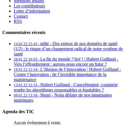
Mentions légales
Les contributeurs
Lettre d’information
Contact
RSS
Commentaires récents
tallie -
Des enjeux de nos données de santé
14.02.22 23:43 -
(1/2) : le risque d’un changement radical de notre système de
santé
La fin du monde ? bof ! | Hubert Guillaud -
28.01.22 16:05 -
Vers l’effondrement : aurons-nous encore un futur ?
L’illusion de l’innovation | Hubert Guillaud -
19.01.22 12:54 -
Contre l’innovation : de l’invisible importance de la
maintenance
Hubert Guillaud -
Concrètement, comment
13.01.22 12:33 -
rendre les algorithmes responsables et équitables ?
Henri -
Nous défaire de nos imaginaires
09.01.22 13:58 -
statistiques
Agenda des TIC
Aucun événement à venir.