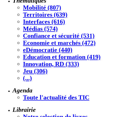
Thématiques
Mobilité (807)
Territoires (639)
Interfaces (616)
Médias (574)
Confiance et sécurité (531)
Economie et marchés (472)
eDémocratie (440)
Education et formation (419)
Innovation, RD (333)
Jeu (306)
(...)
Agenda
Toute l'actualité des TIC
Librairie
Notre selection de livres