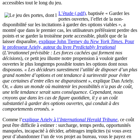
accessibles tout le long du jeu.
L’étude (.pdf)
, baptisée « Garder les
portes ouvertes, l’effet de la non-
disponibilité sur les incitations à garder des options viables », a
montré que dans le premier cas, les utilisateurs préféraient perdre des
points et se garder la troisième porte accessible, plutôt que de la
laisser disparaître,
explique John Tierney du
New York Times
. Pour
le professeur Ariely, auteur du livre
Predictably Irrational
(
L’irrationnel prévisible : Les forces cachées qui forment nos
décisions
), ce petit jeu illustre notre propension à vouloir garder
ouvertes le plus longtemps possible toutes les options dont nous
disposons.
« Les décideurs surestiment l’utilité de disposer d’un plus
grand nombre d’options et ont tendance à surinvestir pour éviter
que certaines d’entre elles ne disparaissent »
, explique Dan Ariely.
Or,
« dans un monde où maintenir les possibilités n’a pas de coût,
une telle tendance serait sans conséquence. Cependant, nous
croyons que dans les cas de figure quotidien, il y a un coût
substantiel à garder des options ouvertes, qui conduit à des
comportements erronés. »
Comme l’
explique Ariely à l’
International Herald Tribune
, ce coût
peut être difficile à estimer : surcharge, temps perdu, opportunités
manquées, incapacité à décider, arbitrages implicites (si vous avez
peur d’abandonner l’un de vos projet au bureau, vous le payez en