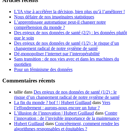
Articles récents
L’IA vise à accélérer la décision, bien plus qu’à l’améliorer !
Nous défaire de nos imaginaires statistiques
L’apprentissage automatique peut-il changer notre
compréhension du monde ?
Des enjeux de nos données de santé (2/2) : les données plutôt
que le soin
Des enjeux de nos données de santé (1/2) : le risque d’un
changement radical de notre système de santé
Dé-monopoliser l’internet par l’interopérabilité
Sans transition : de nos vies avec et dans les machines du
quotidien
Pour un féminisme des données
Commentaires récents
tallie
dans
Des enjeux de nos données de santé (1/2) : le
risque d’un changement radical de notre système de santé
La fin du monde ? bof ! | Hubert Guillaud
dans
Vers
l’effondrement : aurons-nous encore un futur ?
L’illusion de l’innovation | Hubert Guillaud
dans
Contre
l’innovation : de l’invisible importance de la maintenance
Hubert Guillaud
dans
Concrètement, comment rendre les
algorithmes responsables et équitables ?