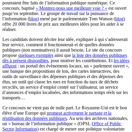
pourraient être faits de l’information publique numérique. Ce
concours, baptisé
« Montrez-nous une meilleure voie ? »
est ouvert
jusqu’en septembre. Le groupe de travail sur la puissance de
l’information (
blog
) mené par le parlementaire Tom Watson (
blog
)
offre 20 000 livres de prix aux meilleures idées pour les aider à se
réaliser.
Les candidats doivent décrire leur idée, expliquer à qui s’adresserait
leur service, comment il fonctionnerait et de quelles données
publiques (non nominatives) il aurait besoin. Le site du concours
propose
quelques exemples
ainsi que
la liste des données publiques
dès à présent disponibles
, pour motiver les contributions. Et
les idées
affluent
: un portail des évènements locaux, un « parlement ouvert »,
une banque des propositions de lois, des cartes interactives, des
outils de surveillance des dépenses publiques et des dépenses des
élus, un outil qui classe les rues en fonction du taux de déchets
recyclés, un service d’emploi centré sur l’utilisateur, un service
d’annonces d’emploi localisées, des informations temps réels sur les
transports…
Ce concours ne vient pas de nulle part. Le Royaume-Uni est le bon
élève d’une Europe qui
promeut activement le partage et la
réutilisation des données publiques
. Au sein des archives nationales,
un « bureau de l’information publique » (OPSI,
Office of Public
Sector Information
) est chargé de mener une politique volontariste