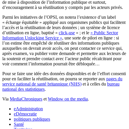
de mise à disposition de l’information publique et surtout,
d’encouragement à sa réutilisation y compris par les acteurs privés.
Parmi les initiatives de l’OPSI, on notera l’existence d’un label
« échange équitable » appliqué aux organismes publics qui facilitent
l’accès et la réutilisation de leurs données ; un système de licence
d’utilisation en ligne, baptisé «
click-use
» ; et le
« Public Sector
Information Unlocking Service »
, une sorte de pilori en ligne : si
l’on estime être empêché de réutiliser des informations publiques
auxquelles on devrait avoir accès, on peut contacter ce service qui,
après examen, va publier votre demande et permettre aux lecteurs de
la soutenir et prendre contact avec l’acteur public récalcitrant pour
voir comment l’information pourrait être débloquée…
Pour se faire une idée des données disponibles et de l’effort consenti
pour en faciliter la réutilisation, on pourra se reporter aux
pages du
service national de santé britannique (NHS)
et à celles du
bureau
national des statistiques
.
Via
MediaChroniques
et
Window on the media
.
eAdministration
eDémocratie
politiques publiques
Santé