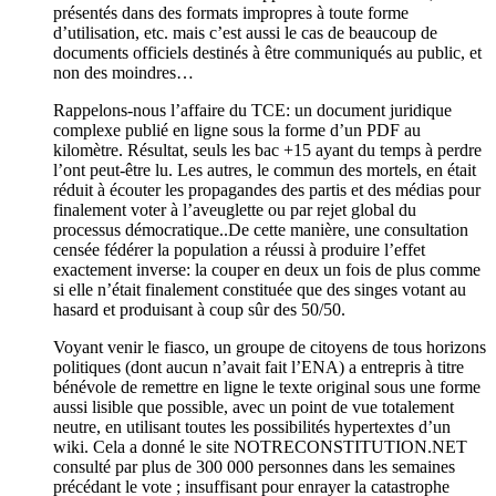
présentés dans des formats impropres à toute forme
d’utilisation, etc. mais c’est aussi le cas de beaucoup de
documents officiels destinés à être communiqués au public, et
non des moindres…
Rappelons-nous l’affaire du TCE: un document juridique
complexe publié en ligne sous la forme d’un PDF au
kilomètre. Résultat, seuls les bac +15 ayant du temps à perdre
l’ont peut-être lu. Les autres, le commun des mortels, en était
réduit à écouter les propagandes des partis et des médias pour
finalement voter à l’aveuglette ou par rejet global du
processus démocratique..De cette manière, une consultation
censée fédérer la population a réussi à produire l’effet
exactement inverse: la couper en deux un fois de plus comme
si elle n’était finalement constituée que des singes votant au
hasard et produisant à coup sûr des 50/50.
Voyant venir le fiasco, un groupe de citoyens de tous horizons
politiques (dont aucun n’avait fait l’ENA) a entrepris à titre
bénévole de remettre en ligne le texte original sous une forme
aussi lisible que possible, avec un point de vue totalement
neutre, en utilisant toutes les possibilités hypertextes d’un
wiki. Cela a donné le site NOTRECONSTITUTION.NET
consulté par plus de 300 000 personnes dans les semaines
précédant le vote ; insuffisant pour enrayer la catastrophe