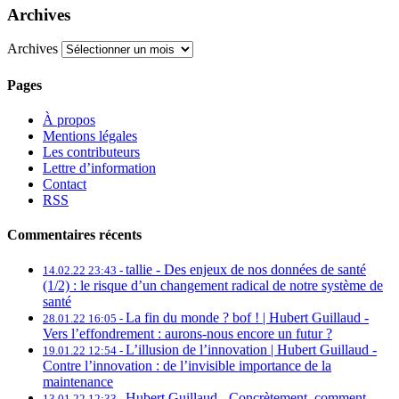
Archives
Archives
Pages
À propos
Mentions légales
Les contributeurs
Lettre d’information
Contact
RSS
Commentaires récents
tallie -
Des enjeux de nos données de santé
14.02.22 23:43 -
(1/2) : le risque d’un changement radical de notre système de
santé
La fin du monde ? bof ! | Hubert Guillaud -
28.01.22 16:05 -
Vers l’effondrement : aurons-nous encore un futur ?
L’illusion de l’innovation | Hubert Guillaud -
19.01.22 12:54 -
Contre l’innovation : de l’invisible importance de la
maintenance
Hubert Guillaud -
Concrètement, comment
13.01.22 12:33 -