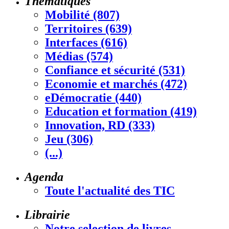
Thématiques
Mobilité (807)
Territoires (639)
Interfaces (616)
Médias (574)
Confiance et sécurité (531)
Economie et marchés (472)
eDémocratie (440)
Education et formation (419)
Innovation, RD (333)
Jeu (306)
(...)
Agenda
Toute l'actualité des TIC
Librairie
Notre selection de livres