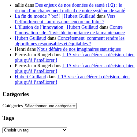
tallie
dans
Des enjeux de nos données de santé (1/2) : le
risque d’un changement radical de notre système de santé
La fin du monde ? bof ! | Hubert Guillaud
dans
Vers
l’effondrement : aurons-nous encore un futur ?
L’illusion de l’innovation | Hubert Guillaud
dans
Contre
l’innovation : de l’invisible importance de la maintenance
Hubert Guillaud
dans
Concrètement, comment rendre les
algorithmes responsables et équitables ?
Henri
dans
Nous défaire de nos imaginaires statistiques
Pierre-Jean Raugel
dans
L’IA vise à accélérer la décision, bien
plus qu’à l’améliorer !
Pierre-Jean Raugel
dans
L’IA vise à accélérer la décision, bien
plus qu’à l’améliorer !
Hubert Guillaud
dans
L’IA vise à accélérer la décision, bien
plus qu’à l’améliorer !
Catégories
Catégories
Tags