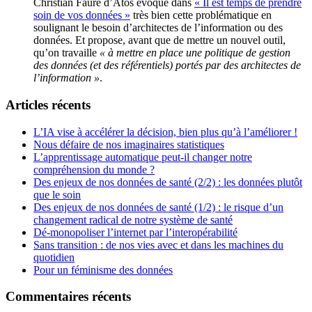
Christian Fauré d’Atos évoque dans
« Il est temps de prendre
soin de vos données »
très bien cette problématique en
soulignant le besoin d’architectes de l’information ou des
données. Et propose, avant que de mettre un nouvel outil,
qu’on travaille
« à mettre en place une politique de gestion
des données (et des référentiels) portés par des architectes de
l’information »
.
Articles récents
L’IA vise à accélérer la décision, bien plus qu’à l’améliorer !
Nous défaire de nos imaginaires statistiques
L’apprentissage automatique peut-il changer notre
compréhension du monde ?
Des enjeux de nos données de santé (2/2) : les données plutôt
que le soin
Des enjeux de nos données de santé (1/2) : le risque d’un
changement radical de notre système de santé
Dé-monopoliser l’internet par l’interopérabilité
Sans transition : de nos vies avec et dans les machines du
quotidien
Pour un féminisme des données
Commentaires récents