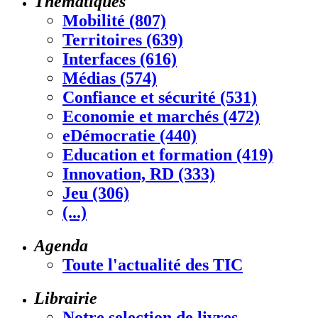
Thématiques
Mobilité (807)
Territoires (639)
Interfaces (616)
Médias (574)
Confiance et sécurité (531)
Economie et marchés (472)
eDémocratie (440)
Education et formation (419)
Innovation, RD (333)
Jeu (306)
(...)
Agenda
Toute l'actualité des TIC
Librairie
Notre selection de livres