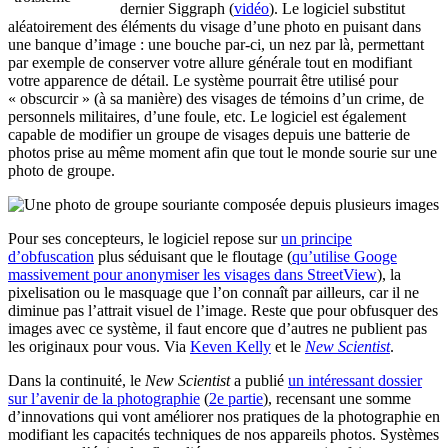
dernier Siggraph (
vidéo
). Le logiciel substitut
aléatoirement des éléments du visage d’une photo en puisant dans
une banque d’image : une bouche par-ci, un nez par là, permettant
par exemple de conserver votre allure générale tout en modifiant
votre apparence de détail. Le système pourrait être utilisé pour
« obscurcir » (à sa manière) des visages de témoins d’un crime, de
personnels militaires, d’une foule, etc. Le logiciel est également
capable de modifier un groupe de visages depuis une batterie de
photos prise au même moment afin que tout le monde sourie sur une
photo de groupe.
Pour ses concepteurs, le logiciel repose sur
un principe
d’obfuscation
plus séduisant que le floutage (
qu’utilise Googe
massivement pour anonymiser les visages dans StreetView
), la
pixelisation ou le masquage que l’on connaît par ailleurs, car il ne
diminue pas l’attrait visuel de l’image. Reste que pour obfusquer des
images avec ce système, il faut encore que d’autres ne publient pas
les originaux pour vous. Via
Keven Kelly
et le
New Scientist
.
Dans la continuité, le
New Scientist
a publié
un intéressant dossier
sur l’avenir de la photographie
(
2e partie
), recensant une somme
d’innovations qui vont améliorer nos pratiques de la photographie en
modifiant les capacités techniques de nos appareils photos. Systèmes