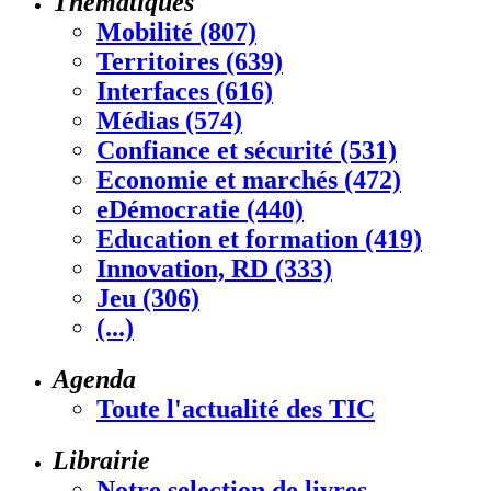
Thématiques
Mobilité (807)
Territoires (639)
Interfaces (616)
Médias (574)
Confiance et sécurité (531)
Economie et marchés (472)
eDémocratie (440)
Education et formation (419)
Innovation, RD (333)
Jeu (306)
(...)
Agenda
Toute l'actualité des TIC
Librairie
Notre selection de livres