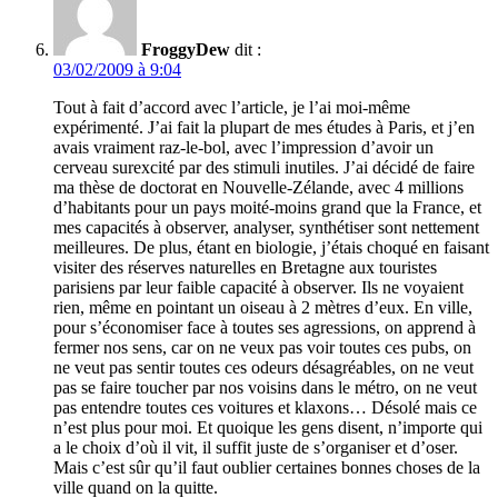
FroggyDew
dit :
03/02/2009 à 9:04
Tout à fait d’accord avec l’article, je l’ai moi-même
expérimenté. J’ai fait la plupart de mes études à Paris, et j’en
avais vraiment raz-le-bol, avec l’impression d’avoir un
cerveau surexcité par des stimuli inutiles. J’ai décidé de faire
ma thèse de doctorat en Nouvelle-Zélande, avec 4 millions
d’habitants pour un pays moité-moins grand que la France, et
mes capacités à observer, analyser, synthétiser sont nettement
meilleures. De plus, étant en biologie, j’étais choqué en faisant
visiter des réserves naturelles en Bretagne aux touristes
parisiens par leur faible capacité à observer. Ils ne voyaient
rien, même en pointant un oiseau à 2 mètres d’eux. En ville,
pour s’économiser face à toutes ses agressions, on apprend à
fermer nos sens, car on ne veux pas voir toutes ces pubs, on
ne veut pas sentir toutes ces odeurs désagréables, on ne veut
pas se faire toucher par nos voisins dans le métro, on ne veut
pas entendre toutes ces voitures et klaxons… Désolé mais ce
n’est plus pour moi. Et quoique les gens disent, n’importe qui
a le choix d’où il vit, il suffit juste de s’organiser et d’oser.
Mais c’est sûr qu’il faut oublier certaines bonnes choses de la
ville quand on la quitte.