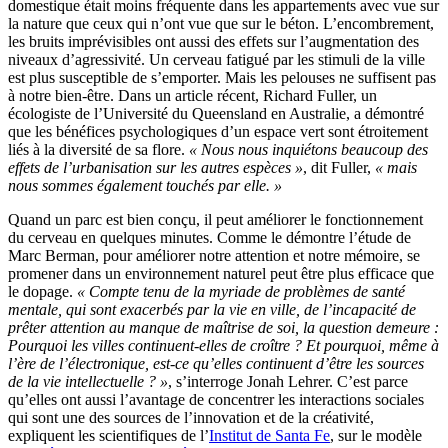
domestique était moins fréquente dans les appartements avec vue sur
la nature que ceux qui n’ont vue que sur le béton. L’encombrement,
les bruits imprévisibles ont aussi des effets sur l’augmentation des
niveaux d’agressivité. Un cerveau fatigué par les stimuli de la ville
est plus susceptible de s’emporter. Mais les pelouses ne suffisent pas
à notre bien-être. Dans un article récent, Richard Fuller, un
écologiste de l’Université du Queensland en Australie, a démontré
que les bénéfices psychologiques d’un espace vert sont étroitement
liés à la diversité de sa flore.
« Nous nous inquiétons beaucoup des
effets de l’urbanisation sur les autres espèces »
, dit Fuller,
« mais
nous sommes également touchés par elle. »
Quand un parc est bien conçu, il peut améliorer le fonctionnement
du cerveau en quelques minutes. Comme le démontre l’étude de
Marc Berman, pour améliorer notre attention et notre mémoire, se
promener dans un environnement naturel peut être plus efficace que
le dopage.
« Compte tenu de la myriade de problèmes de santé
mentale, qui sont exacerbés par la vie en ville, de l’incapacité de
prêter attention au manque de maîtrise de soi, la question demeure :
Pourquoi les villes continuent-elles de croître ? Et pourquoi, même à
l’ère de l’électronique, est-ce qu’elles continuent d’être les sources
de la vie intellectuelle ? »
, s’interroge Jonah Lehrer. C’est parce
qu’elles ont aussi l’avantage de concentrer les interactions sociales
qui sont une des sources de l’innovation et de la créativité,
expliquent les scientifiques de l’
Institut de Santa Fe
, sur le modèle