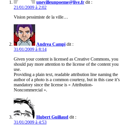
unevilleunpoeme@live.fr
dit :
21/01/2009 à 2:02
Vision pessimiste de la ville…
Andrea Campi
dit :
31/01/2009 à 8:14
Given your content is licensed as Creative Commons, you
should pay more attention to the license of the content you
use.
Providing a plain text, readable attribution line naming the
author of a photo is a common courtesy, but in this case it’s
mandatory since the license is « Attribution-
Noncommercial ».
Hubert Guillaud
dit :
31/01/2009 à 4:53