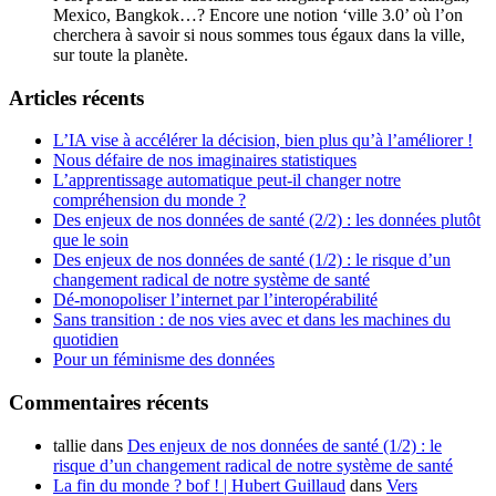
Mexico, Bangkok…? Encore une notion ‘ville 3.0’ où l’on
cherchera à savoir si nous sommes tous égaux dans la ville,
sur toute la planète.
Articles récents
L’IA vise à accélérer la décision, bien plus qu’à l’améliorer !
Nous défaire de nos imaginaires statistiques
L’apprentissage automatique peut-il changer notre
compréhension du monde ?
Des enjeux de nos données de santé (2/2) : les données plutôt
que le soin
Des enjeux de nos données de santé (1/2) : le risque d’un
changement radical de notre système de santé
Dé-monopoliser l’internet par l’interopérabilité
Sans transition : de nos vies avec et dans les machines du
quotidien
Pour un féminisme des données
Commentaires récents
tallie
dans
Des enjeux de nos données de santé (1/2) : le
risque d’un changement radical de notre système de santé
La fin du monde ? bof ! | Hubert Guillaud
dans
Vers