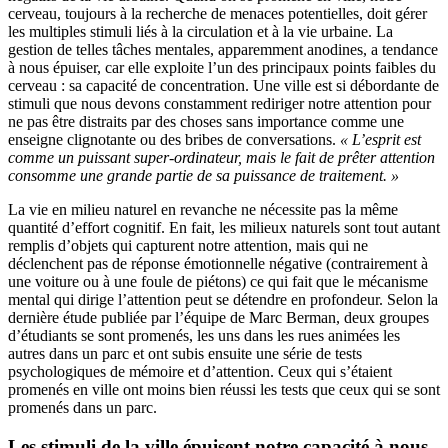
cerveau, toujours à la recherche de menaces potentielles, doit gérer
les multiples stimuli liés à la circulation et à la vie urbaine. La
gestion de telles tâches mentales, apparemment anodines, a tendance
à nous épuiser, car elle exploite l’un des principaux points faibles du
cerveau : sa capacité de concentration. Une ville est si débordante de
stimuli que nous devons constamment rediriger notre attention pour
ne pas être distraits par des choses sans importance comme une
enseigne clignotante ou des bribes de conversations.
« L’esprit est
comme un puissant super-ordinateur, mais le fait de prêter attention
consomme une grande partie de sa puissance de traitement. »
La vie en milieu naturel en revanche ne nécessite pas la même
quantité d’effort cognitif. En fait, les milieux naturels sont tout autant
remplis d’objets qui capturent notre attention, mais qui ne
déclenchent pas de réponse émotionnelle négative (contrairement à
une voiture ou à une foule de piétons) ce qui fait que le mécanisme
mental qui dirige l’attention peut se détendre en profondeur. Selon la
dernière étude publiée par l’équipe de Marc Berman, deux groupes
d’étudiants se sont promenés, les uns dans les rues animées les
autres dans un parc et ont subis ensuite une série de tests
psychologiques de mémoire et d’attention. Ceux qui s’étaient
promenés en ville ont moins bien réussi les tests que ceux qui se sont
promenés dans un parc.
Les stimuli de la ville épuisent notre capacité à nous