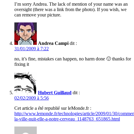
I’m sorry Andrea. The lack of mention of your name was an
oversight (there was a link from the photo). If you wish, we
can remove your picture.
Andrea Campi
dit :
31/01/2009 à 7:22
no, it’s fine, mistakes can happen, no harm done 🙂 thanks for
fixing it
Hubert Guillaud
dit :
02/02/2009 à 5:56
Cet article a été republié sur leMonde.fr :
http://www.lemonde.fr/technologies/article/2009/01/30/commen
la-ville-nuit-elle-a-notre-cerveau_1148763_651865.html