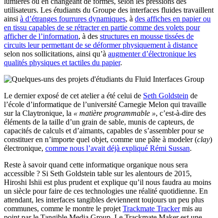
lumières ou en changeant de formes, selon les pressions des
utilisateurs. Les étudiants du Groupe des interfaces fluides travaillent
ainsi
à d’étranges fourrures dynamiques
, à
des affiches en papier ou
en tissu capables de se rétracter en partie comme des volets pour
afficher de l’information
, à des
structures en mousse tissées de
circuits leur permettant de se déformer physiquement à distance
selon nos sollicitations, ainsi qu’à
augmenter d’électronique les
qualités physiques et tactiles du papier
.
Le dernier exposé de cet atelier a été celui de
Seth Goldstein
de
l’école d’informatique de l’université Carnegie Melon qui travaille
sur la Claytronique, la
« matière programmable »
, c’est-à-dire des
éléments de la taille d’un grain de sable, munis de capteurs, de
capacités de calculs et d’aimants, capables de s’assembler pour se
constituer en n’importe quel objet, comme une pâte à modeler (
clay
)
électronique,
comme nous l’avait déjà expliqué Rémi Sussan
.
Reste à savoir quand cette informatique organique nous sera
accessible ? Si Seth Goldstein table sur les alentours de 2015,
Hiroshi Ishii est plus prudent et explique qu’il nous faudra au moins
un siècle pour faire de ces technologies une réalité quotidienne. En
attendant, les interfaces tangibles deviennent toujours un peu plus
communes, comme le montre le projet
Trackmate Tracker
mis au
point par le Tangible Media Group. Le Trackmate Maker est une