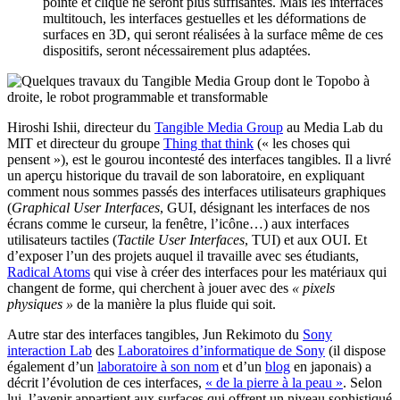
pointe et clique ne seront plus suffisantes. Mais les interfaces
multitouch, les interfaces gestuelles et les déformations de
surfaces en 3D, qui seront réalisées à la surface même de ces
dispositifs, seront nécessairement plus adaptées.
Hiroshi Ishii, directeur du
Tangible Media Group
au Media Lab du
MIT et directeur du groupe
Thing that think
(« les choses qui
pensent »), est le gourou incontesté des interfaces tangibles. Il a livré
un aperçu historique du travail de son laboratoire, en expliquant
comment nous sommes passés des interfaces utilisateurs graphiques
(
Graphical User Interfaces
, GUI, désignant les interfaces de nos
écrans comme le curseur, la fenêtre, l’icône…) aux interfaces
utilisateurs tactiles (
Tactile User Interfaces
, TUI) et aux OUI. Et
d’exposer l’un des projets auquel il travaille avec ses étudiants,
Radical Atoms
qui vise à créer des interfaces pour les matériaux qui
changent de forme, qui cherchent à jouer avec des
« pixels
physiques »
de la manière la plus fluide qui soit.
Autre star des interfaces tangibles, Jun Rekimoto du
Sony
interaction Lab
des
Laboratoires d’informatique de Sony
(il dispose
également d’un
laboratoire à son nom
et d’un
blog
en japonais) a
décrit l’évolution de ces interfaces,
« de la pierre à la peau »
. Selon
lui, l’avenir appartient aux surfaces qui offrent un niveau sophistiqué