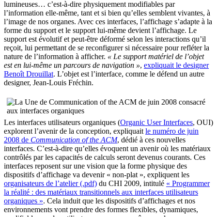
lumineuses… c’est-à-dire physiquement modifiables par
l’information elle-même, tant et si bien qu’elles semblent vivantes, à
l’image de nos organes. Avec ces interfaces, l’affichage s’adapte à la
forme du support et le support lui-même devient l’affichage. Le
support est évolutif et peut-être déformé selon les interactions qu’il
reçoit, lui permettant de se reconfigurer si nécessaire pour refléter la
nature de l’information à afficher.
« Le support matériel de l’objet
est en lui-même un parcours de navigation »
,
expliquait le designer
Benoît Drouillat
. L’objet est l’interface, comme le défend un autre
designer, Jean-Louis Fréchin.
Les interfaces utilisateurs organiques (
Organic User Interfaces
, OUI)
explorent l’avenir de la conception, expliquait
le numéro de juin
2008 de
Communication of the ACM
, dédié à ces nouvelles
interfaces. C’est-à-dire qu’elles évoquent un avenir où les matériaux
contrôlés par les capacités de calculs seront devenus courants. Ces
interfaces reposent sur une vision que la forme physique des
dispositifs d’affichage va devenir « non-plat », expliquent les
organisateurs de l’atelier (.pdf)
du CHI 2009, intitulé
« Programmer
la réalité : des matériaux transitionnels aux interfaces utilisateurs
organiques »
. Cela induit que les dispositifs d’affichages et nos
environnements vont prendre des formes flexibles, dynamiques,