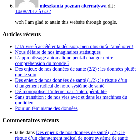
mieszkania poznan alternatywa
dit :
14/08/2012 à 6:32
woh I am glad to attain this website through google.
Articles récents
L’IA vise à accélérer la décision, bien plus qu’à l’améliorer !
Nous défaire de nos imaginaires statistiques
L’apprentissage automatique peut-il changer notre
compréhension du monde ?
Des enjeux de nos données de santé (2/2) : les données plutôt
que le soin
Des enjeux de nos données de santé (1/2) : le risque d’un
changement radical de notre système de santé
Dé-monopoliser l’internet par l’interopérabilité
Sans transition : de nos vies avec et dans les machines du
quotidien
Pour un féminisme des données
Commentaires récents
tallie
dans
Des enjeux de nos données de santé (1/2) : le
risque d’un changement radical de notre système de santé