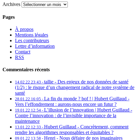
Archives
Pages
À propos
Mentions légales
Les contributeurs
Lettre d’information
Contact
RSS
Commentaires récents
tallie -
Des enjeux de nos données de santé
14.02.22 23:43 -
(1/2) : le risque d’un changement radical de notre système de
santé
La fin du monde ? bof ! | Hubert Guillaud -
28.01.22 16:05 -
Vers l’effondrement : aurons-nous encore un futur ?
L’illusion de l’innovation | Hubert Guillaud -
19.01.22 12:54 -
Contre l’innovation : de l’invisible importance de la
maintenance
Hubert Guillaud -
Concrètement, comment
13.01.22 12:33 -
rendre les algorithmes responsables et équitables ?
Henri -
Nous défaire de nos imaginaires
09.01.22 13:58 -