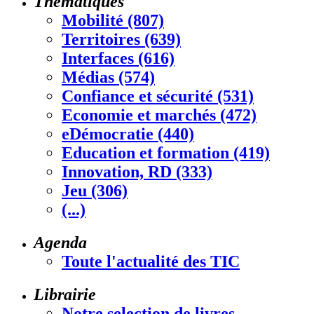
Thématiques
Mobilité (807)
Territoires (639)
Interfaces (616)
Médias (574)
Confiance et sécurité (531)
Economie et marchés (472)
eDémocratie (440)
Education et formation (419)
Innovation, RD (333)
Jeu (306)
(...)
Agenda
Toute l'actualité des TIC
Librairie
Notre selection de livres