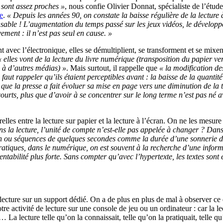
 sont assez proches »
, nous confie Olivier Donnat, spécialiste de l’étude
re
.
« Depuis les années 90, on constate la baisse régulière de la lecture 
sponsable ! L’augmentation du temps passé sur les jeux vidéos, le déve
ement : il n’est pas seul en cause. »
 avec l’électronique, elles se démultiplient, se transforment et se mixen
« elles vont de la lecture du livre numérique (transposition du papier 
e à d’autres médias) »
. Mais surtout, il rappelle que
« la modification des
ut rappeler qu’ils étaient perceptibles avant : la baisse de la quantité
e la presse a fait évoluer sa mise en page vers une diminution de la tai
ourts, plus que d’avoir à se concentrer sur le long terme n’est pas né ave
es entre la lecture sur papier et la lecture à l’écran. On ne les mesure 
s la lecture, l’unité de compte n’est-elle pas appelée à changer ? Da
in ou séquences de quelques secondes comme la durée d’une sonnerie de
atiques, dans le numérique, on est souvent à la recherche d’une inform
ntabilité plus forte. Sans compter qu’avec l’hypertexte, les textes sont
 lecture sur un support dédié. On a de plus en plus de mal à observer ce 
 notre activité de lecture sur une console de jeu ou un ordinateur : car la
a lecture telle qu’on la connaissait, telle qu’on la pratiquait, telle qu