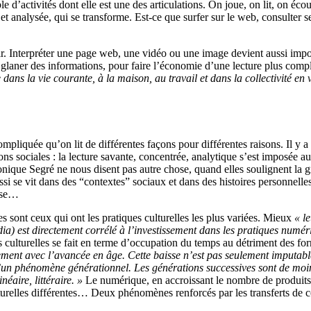
mble d’activités dont elle est une des articulations. On joue, on lit, on 
iée et analysée, qui se transforme. Est-ce que surfer sur le web, consulter
éfinir. Interpréter une page web, une vidéo ou une image devient aussi 
glaner des informations, pour faire l’économie d’une lecture plus comple
e dans la vie courante, à la maison, au travail et dans la collectivité e
compliquée qu’on lit de différentes façons pour différentes raisons. Il y a
ions sociales : la lecture savante, concentrée, analytique s’est imposée
ue Segré ne nous disent pas autre chose, quand elles soulignent la gran
aussi se vit dans des “contextes” sociaux et dans des histoires personnell
lise…
es sont ceux qui ont les pratiques culturelles les plus variées. Mieux
« l
ia) est directement corrélé à l’investissement dans les pratiques numér
s culturelles se fait en terme d’occupation du temps au détriment des fo
ement avec l’avancée en âge. Cette baisse n’est pas seulement imputable 
d’un phénomène générationnel. Les générations successives sont de moins
néaire, littéraire. »
Le numérique, en accroissant le nombre de produits 
turelles différentes… Deux phénomènes renforcés par les transferts de co