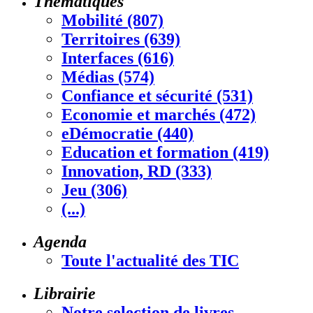
Thématiques
Mobilité (807)
Territoires (639)
Interfaces (616)
Médias (574)
Confiance et sécurité (531)
Economie et marchés (472)
eDémocratie (440)
Education et formation (419)
Innovation, RD (333)
Jeu (306)
(...)
Agenda
Toute l'actualité des TIC
Librairie
Notre selection de livres