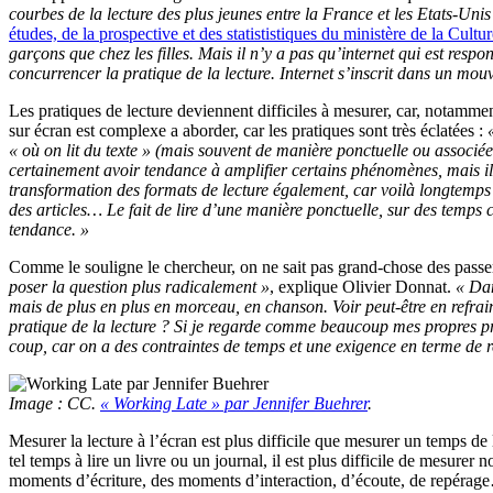
courbes de la lecture des plus jeunes entre la France et les Etats-Unis
études, de la prospective et des statististiques du ministère de la Cultu
garçons que chez les filles. Mais il n’y a pas qu’internet qui est re
concurrencer la pratique de la lecture. Internet s’inscrit dans un mouv
Les pratiques de lecture deviennent difficiles à mesurer, car, notamment
sur écran est complexe a aborder, car les pratiques sont très éclatées :
« où on lit du texte » (mais souvent de manière ponctuelle ou associé
certainement avoir tendance à amplifier certains phénomènes, mais il fa
transformation des formats de lecture également, car voilà longtemps qu
des articles… Le fait de lire d’une manière ponctuelle, sur des temps c
tendance. »
Comme le souligne le chercheur, on ne sait pas grand-chose des passerell
poser la question plus radicalement »
, explique Olivier Donnat.
« Dan
mais de plus en plus en morceau, en chanson. Voir peut-être en refra
pratique de la lecture ? Si je regarde comme beaucoup mes propres pr
coup, car on a des contraintes de temps et une exigence en terme de re
Image : CC.
« Working Late » par Jennifer Buehrer
.
Mesurer la lecture à l’écran est plus difficile que mesurer un temps de
tel temps à lire un livre ou un journal, il est plus difficile de mesurer
moments d’écriture, des moments d’interaction, d’écoute, de repérage… L