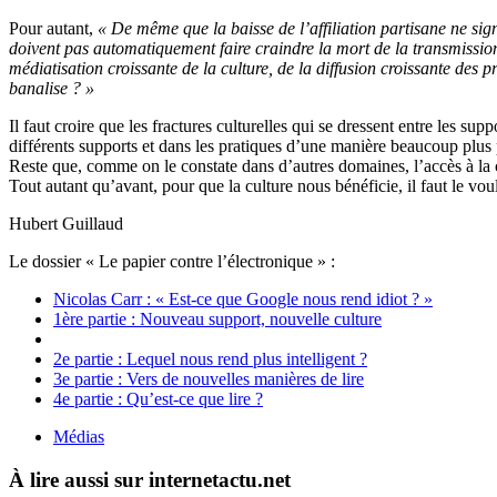
Pour autant,
« De même que la baisse de l’affiliation partisane ne sig
doivent pas automatiquement faire craindre la mort de la transmission
médiatisation croissante de la culture, de la diffusion croissante des 
banalise ? »
Il faut croire que les fractures culturelles qui se dressent entre les su
différents supports et dans les pratiques d’une manière beaucoup plu
Reste que, comme on le constate dans d’autres domaines, l’accès à la c
Tout autant qu’avant, pour que la culture nous bénéficie, il faut le voul
Hubert Guillaud
Le dossier « Le papier contre l’électronique » :
Nicolas Carr : « Est-ce que Google nous rend idiot ? »
1ère partie : Nouveau support, nouvelle culture
2e partie : Lequel nous rend plus intelligent ?
3e partie : Vers de nouvelles manières de lire
4e partie : Qu’est-ce que lire ?
Médias
À lire aussi sur internetactu.net