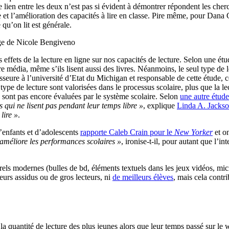
le lien entre les deux n’est pas si évident à démontrer répondent les cher
ne et l’amélioration des capacités à lire en classe. Pire même, pour Dana 
 qu’on lit est générale.
 effets de la lecture en ligne sur nos capacités de lecture. Selon une é
re média, même s’ils lisent aussi des livres. Néanmoins, le seul type de l
esseure à l’université d’Etat du Michigan et responsable de cette étude, 
ype de lecture sont valorisées dans le processus scolaire, plus que la lec
e sont pas encore évaluées par le système scolaire. Selon
une autre étude
 qui ne lisent pas pendant leur temps libre »
, explique
Linda A. Jacks
 lire »
.
’enfants et d’adolescents
rapporte Caleb Crain pour le
New Yorker
et on
améliore les performances scolaires »
, ironise-t-il, pour autant que l’
turels modernes (bulles de bd, éléments textuels dans les jeux vidéos
teurs assidus ou de gros lecteurs, ni
de meilleurs élèves
, mais cela contri
 la quantité de lecture des plus jeunes alors que leur temps passé sur le 