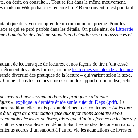
écoute, on écrit, on consulte… Tout se fait dans le même mouvement.
 ses mails ou Wikipédia, c’est encore lire ? Bien souvent, c’est pourtant
important que de savoir comprendre un roman ou un poème. Pour les
xe et qui se perd parfois dans les détails. On parle ainsi de
Littératie
n vue d’atteindre des buts personnels et d’étendre ses connaissances et
 autant de lecteurs que de lectures, et nos façons de lire n’ont cessé
 au détriment des autres formes, comme
les formes sociales de la lecture
.
de diversité des pratiques de la lecture – qui varient selon le sexe,
es. On ne lit pas les mêmes choses selon le support qu’on utilise, selon
eur niveau d’investissement dans les pratiques culturelles
iques »
,
explique la dernière étude sur le sujet du Deps (.pdf)
. La
rmes traditionnelles, mais pas au détriment des contenus.
« La lecture
à un effet de distanciation face aux injonctions scolaires et/ou
 en moins lectrices de livres, alors que d’autres formes de lecture s’y
culturels accessibles et en démultipliant les modes de consommation,
ntenus accrus d’un support à l’autre, via les adaptations de livres en