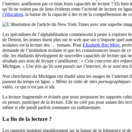
l’internet, améliorent par ce biais leurs capacités de lecture ? Eh bien 
qu’ils ne voient pas de liens évidents entre l’activité de lecture en lig
l’éducation
, la baisse de la capacité à lire et de la compréhension de ce
Les spécialistes de l’alphabétisation commencent à peine à explorer les
de Detroit, les jeunes lisent plus sur le web que sur n’importe quel aut
scolaires est la lecture des … romans. Pour
Elizabeth Birr Moje
, prof
demande de l’institution scolaire et que les connaissances issues de ce t
elle, les étudiants développent de nouvelles capacités de lecture qui n
résultats aux tests de lecture s’améliorent :
« Cela concerne des enfants
Michigan.
« Une fois qu’ils sont passés sur l’internet, ils se sont mis à
Nos chercheurs du Michigan ont étudié ainsi les usages de l’internet d
passent du temps en ligne.
« Même la visite de sites pornographiques 
vidéo, ce qui n’est pas si sûr.
La lecture fragmentée et éclatée que nous proposent les supports cul
en penser, participer de la lecture. Elle ne créé pas pour autant des lec
même si elle paraît parfois sommaire ou rudimentaire.
La fin de la lecture ?
Les rapports insistent régulièrement sur la baisse de la fréquence et de