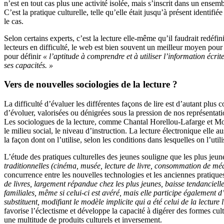
n’est en tout cas plus une activité isolée, mais s’inscrit dans un ense
C’est la pratique culturelle, telle qu’elle était jusqu’à présent identif
le cas.
Selon certains experts, c’est la lecture elle-même qu’il faudrait red
lecteurs en difficulté, le web est bien souvent un meilleur moyen pour 
pour définir
« l’aptitude à comprendre et à utiliser l’information écrit
ses capacités. »
Vers de nouvelles sociologies de la lecture ?
La difficulté d’évaluer les différentes façons de lire est d’autant plus 
d’évoluer, valorisées ou dénigrées sous la pression de nos représentat
Les sociologues de la lecture, comme Chantal Horellou-Lafarge et Moniq
le milieu social, le niveau d’instruction. La lecture électronique elle 
la façon dont on l’utilise, selon les conditions dans lesquelles on l’uti
L’étude des pratiques culturelles des jeunes souligne que les plus jeun
traditionnelles (cinéma, musée, lecture de livre, consommation de méd
concurrence entre les nouvelles technologies et les anciennes pratique
de livres, largement répandue chez les plus jeunes, baisse tendanciell
familiales, même si celui-ci est avéré, mais elle participe également 
substituent, modifiant le modèle implicite qui a été celui de la lecture li
favorise l’éclectisme et développe la capacité à digérer des formes cul
une multitude de produits culturels et inversement.