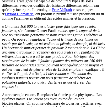
osseuses. L’araignée est capable de produire 9 types de soies
différentes, avec des qualités de résistance différentes selon l’eau
qu’elle y incorpore. Le zoologue
Fritz Vollrath
et ses équipes
d’
Oxford Biomaterial
ont produit la première usine produisant du fil
comme l’araignée en utilisant des acides aminés et la pression.
« On utilise 100 000 tonnes d’acier pour fabriquer des rasoirs
jetables »
, s’enflamme Gunter Pauli,
« alors que la capacité de la
soie pourrait nous permettre de nous raser sans jamais pénétrer la
peau. On pourrait remplacer l’acier et le titane de nos lames de
rasoir par de la soie, ne nécessitant ni pétrole, ni énergie, ni déchets.
Un hectare de murier permet de produire 2 tonnes de soie. La Chine
ancienne a travaillé à régénérer des sols arides en y plantant des
mûriers dont la soie a été le sous-produit. Pour fabriquer des
rasoirs avec de la soie, il faudrait planter des mûriers sur 250 000
hectares de sols arides qu’on pourrait reconquérir par ce moyen et
qui permettraient de générer plus de 12 500 emplois »
, explique-t-il
chiffres à l’appui. Au final,
« l’observation et l’imitation des
systèmes naturels pourraient nous permettre de générer des
polymères naturels, conquérir des terres arides et créer des
emplois ! »
Autre exemple encore. Remplacer la chimie par la physique… Les
systèmes naturels ne jouent pas avec les molécules non
biodégradables. Or, si on se débarrasse de toutes les bactéries avec