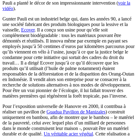
Pauli a planté le décor de son impressionnante intervention (
voir la
vidéo
).
Gunter Pauli est un industriel belge qui, dans les années 90, a lancé
une société fabricant des produits biologiques pour la lessive et la
vaisselle,
Ecover
. Il a conçu son usine pour qu’elle soit
complètement biodégradable : tous les matériaux pouvant être
démontés et réutilisés. Il innova même par exemple en payant ses
employés jusqu’à 50 centimes d’euros par kilomètres parcourus pour
qu’ils viennent en vélo à l’usine, jusqu’à ce que la justice belge le
condamne pour cette initiative qui sortait des cadres du droit du
travail… Il a dirigé Ecover jusqu’à ce qu’il découvre que les
produits qu’il utilisait (l’huile de palme notamment) étaient
responsables de la déforestation et de la disparition des Orang-Outan
en Indonésie. Il vendit alors son entreprise pour se consacrer à la
recherche de solutions alternatives à nos modes de développement.
Pour être un vrai pionnier de l’écologie, il lui fallait trouver des
matières premières qui régénèrent la forêt tropicale, pas l’inverse.
Pour l’exposition universelle de Hanovre en 2000, il contribua à
réaliser un pavillon (le
Guadua Pavilion de Manizales
) construit
uniquement en bambou, afin de montrer que le bambou – le matériel
de la pauvreté, celui avec lequel plus d’un milliard de personnes
dans le monde construisent leur maison -, pouvait être un matériel
durable et de qualité.
Un véritable acier végétal
. Cette réalisation a