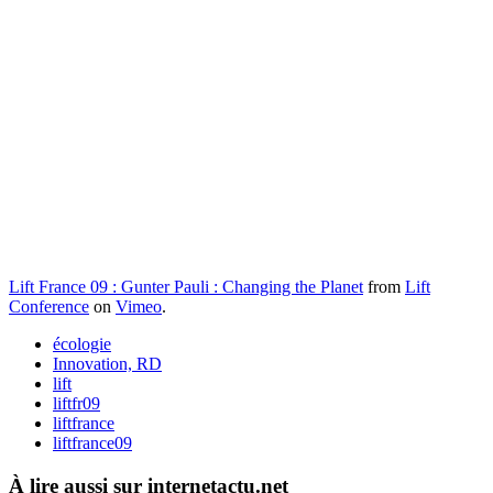
Lift France 09 : Gunter Pauli : Changing the Planet
from
Lift
Conference
on
Vimeo
.
écologie
Innovation, RD
lift
liftfr09
liftfrance
liftfrance09
À lire aussi sur internetactu.net