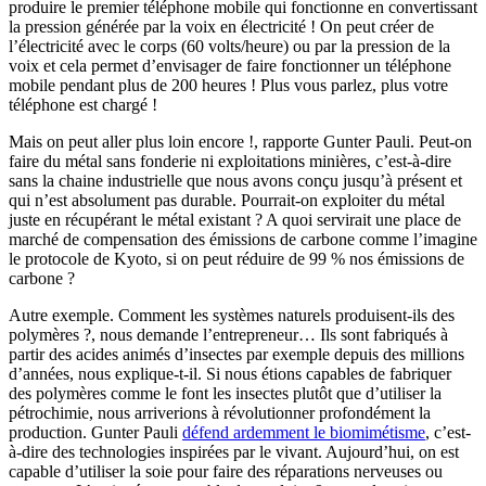
produire le premier téléphone mobile qui fonctionne en convertissant
la pression générée par la voix en électricité ! On peut créer de
l’électricité avec le corps (60 volts/heure) ou par la pression de la
voix et cela permet d’envisager de faire fonctionner un téléphone
mobile pendant plus de 200 heures ! Plus vous parlez, plus votre
téléphone est chargé !
Mais on peut aller plus loin encore !, rapporte Gunter Pauli. Peut-on
faire du métal sans fonderie ni exploitations minières, c’est-à-dire
sans la chaine industrielle que nous avons conçu jusqu’à présent et
qui n’est absolument pas durable. Pourrait-on exploiter du métal
juste en récupérant le métal existant ? A quoi servirait une place de
marché de compensation des émissions de carbone comme l’imagine
le protocole de Kyoto, si on peut réduire de 99 % nos émissions de
carbone ?
Autre exemple. Comment les systèmes naturels produisent-ils des
polymères ?, nous demande l’entrepreneur… Ils sont fabriqués à
partir des acides animés d’insectes par exemple depuis des millions
d’années, nous explique-t-il. Si nous étions capables de fabriquer
des polymères comme le font les insectes plutôt que d’utiliser la
pétrochimie, nous arriverions à révolutionner profondément la
production. Gunter Pauli
défend ardemment le biomimétisme
, c’est-
à-dire des technologies inspirées par le vivant. Aujourd’hui, on est
capable d’utiliser la soie pour faire des réparations nerveuses ou