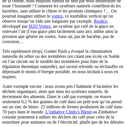
de la chimie, nous risquons surtout de finir par nous débarrasser de
toute l’humanité ! Comment les systèmes naturels contrôlent-ils les
bactéries, sans utiliser le chlore et les produits chimiques ?… On
pourrait imaginer utiliser le
vortex
, ce tourbillon vertical qu’on
observe lorsqu’on vide une baignoire par exemple.
Realice
,
développé par
H2O Vortex
, un système qui créé de la glace en
enlevant l’air (l’eau glace plus facilement sans air), utilise ainsi la
pression que génère un vortex. Sans air, pas de bactérie, pas de
corrosion…
Très rapidement (trop), Gunter Pauli a évoqué la climatisation
naturelle du zèbre ou des termitières (en citant une école en Suède
où l’air circule sur le modèle des termitières pour faire de la
régulation thermique naturelle), qui savent refroidir ou réchauffer en
dépensant le moins d’énergie possible, en nous incitant à nous en
inspirer.
Autre exemple encore : nous avons pris l’habitude d’incinérer les
déchets organiques, alors que dans les systèmes naturels, ils
deviennent des aliments. Dans le café par exemple, on trouve
seulement 0,2 % des graines de café dans un petit noir qu’on prend
sur un zinc de bistro. 25 millions de fermes produisent du café dans
70 pays dans le monde.
L’initiative Chido’s Blend
au Zimbabwe
consiste justement à utiliser les déchets du café pour créer de la
nourriture pour animaux ou de l’électricité, plutôt que de les détruire.