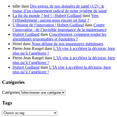
tallie
dans
Des enjeux de nos données de santé (1/2) : le
risque d’un changement radical de notre système de santé
La fin du monde ? bof ! | Hubert Guillaud
dans
Vers
l’effondrement : aurons-nous encore un futur ?
L’illusion de l’innovation | Hubert Guillaud
dans
Contre
l’innovation : de l’invisible importance de la maintenance
Hubert Guillaud
dans
Concrètement, comment rendre les
algorithmes responsables et équitables ?
Henri
dans
Nous défaire de nos imaginaires statistiques
Pierre-Jean Raugel
dans
L’IA vise à accélérer la décision, bien
plus qu’à l’améliorer !
Pierre-Jean Raugel
dans
L’IA vise à accélérer la décision, bien
plus qu’à l’améliorer !
Hubert Guillaud
dans
L’IA vise à accélérer la décision, bien
plus qu’à l’améliorer !
Catégories
Catégories
Tags