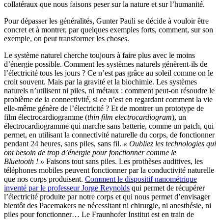
collatéraux que nous faisons peser sur la nature et sur l’humanité.
Pour dépasser les généralités, Gunter Pauli se décide à vouloir être
concret et à montrer, par quelques exemples forts, comment, sur son
exemple, on peut transformer les choses.
Le système naturel cherche toujours à faire plus avec le moins
d’énergie possible. Comment les systèmes naturels génèrent-ils de
l’électricité tous les jours ? Ce n’est pas grâce au soleil comme on le
croit souvent. Mais par la gravité et la biochimie. Les systèmes
naturels n’utilisent ni piles, ni métaux : comment peut-on résoudre le
problème de la connectivité, si ce n’est en regardant comment la vie
elle-même génère de l’électricité ? Et de montrer un prototype de
film électrocardiogramme (
thin film electrocardiogram
), un
électrocardiogramme qui marche sans batterie, comme un patch, qui
permet, en utilisant la connectivité naturelle du corps, de fonctionner
pendant 24 heures, sans piles, sans fil.
« Oubliez les technologies qui
ont besoin de trop d’énergie pour fonctionner comme le
Bluetooth ! »
Faisons tout sans piles. Les prothèses auditives, les
téléphones mobiles peuvent fonctionner par la conductivité naturelle
que nos corps produisent.
Comment le dispositif nanométrique
inventé par le professeur Jorge Reynolds
qui permet de récupérer
l’électricité produite par notre corps et qui nous permet d’envisager
bientôt des Pacemakers ne nécessitant ni chirurgie, ni anesthésie, ni
piles pour fonctionner… Le Fraunhofer Institut est en train de