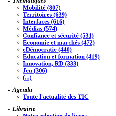
Thématiques
Mobilité (807)
Territoires (639)
Interfaces (616)
Médias (574)
Confiance et sécurité (531)
Economie et marchés (472)
eDémocratie (440)
Education et formation (419)
Innovation, RD (333)
Jeu (306)
(...)
Agenda
Toute l'actualité des TIC
Librairie
Notre selection de livres