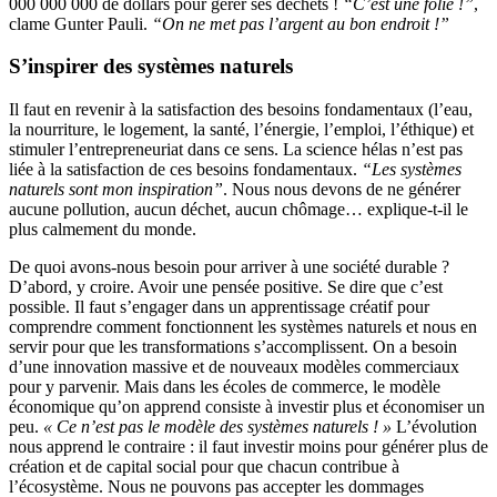
000 000 000 de dollars pour gérer ses déchets !
“C’est une folie !”
,
clame Gunter Pauli.
“On ne met pas l’argent au bon endroit !”
S’inspirer des systèmes naturels
Il faut en revenir à la satisfaction des besoins fondamentaux (l’eau,
la nourriture, le logement, la santé, l’énergie, l’emploi, l’éthique) et
stimuler l’entrepreneuriat dans ce sens. La science hélas n’est pas
liée à la satisfaction de ces besoins fondamentaux.
“Les systèmes
naturels sont mon inspiration”
. Nous nous devons de ne générer
aucune pollution, aucun déchet, aucun chômage… explique-t-il le
plus calmement du monde.
De quoi avons-nous besoin pour arriver à une société durable ?
D’abord, y croire. Avoir une pensée positive. Se dire que c’est
possible. Il faut s’engager dans un apprentissage créatif pour
comprendre comment fonctionnent les systèmes naturels et nous en
servir pour que les transformations s’accomplissent. On a besoin
d’une innovation massive et de nouveaux modèles commerciaux
pour y parvenir. Mais dans les écoles de commerce, le modèle
économique qu’on apprend consiste à investir plus et économiser un
peu.
« Ce n’est pas le modèle des systèmes naturels ! »
L’évolution
nous apprend le contraire : il faut investir moins pour générer plus de
création et de capital social pour que chacun contribue à
l’écosystème. Nous ne pouvons pas accepter les dommages