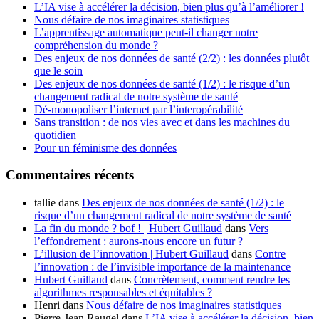
L’IA vise à accélérer la décision, bien plus qu’à l’améliorer !
Nous défaire de nos imaginaires statistiques
L’apprentissage automatique peut-il changer notre
compréhension du monde ?
Des enjeux de nos données de santé (2/2) : les données plutôt
que le soin
Des enjeux de nos données de santé (1/2) : le risque d’un
changement radical de notre système de santé
Dé-monopoliser l’internet par l’interopérabilité
Sans transition : de nos vies avec et dans les machines du
quotidien
Pour un féminisme des données
Commentaires récents
tallie
dans
Des enjeux de nos données de santé (1/2) : le
risque d’un changement radical de notre système de santé
La fin du monde ? bof ! | Hubert Guillaud
dans
Vers
l’effondrement : aurons-nous encore un futur ?
L’illusion de l’innovation | Hubert Guillaud
dans
Contre
l’innovation : de l’invisible importance de la maintenance
Hubert Guillaud
dans
Concrètement, comment rendre les
algorithmes responsables et équitables ?
Henri
dans
Nous défaire de nos imaginaires statistiques
Pierre-Jean Raugel
dans
L’IA vise à accélérer la décision, bien