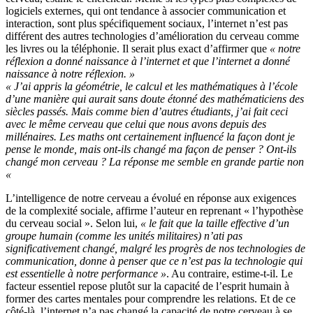
logiciels externes, qui ont tendance à associer communication et
interaction, sont plus spécifiquement sociaux, l’internet n’est pas
différent des autres technologies d’amélioration du cerveau comme
les livres ou la téléphonie. Il serait plus exact d’affirmer que
« notre
réflexion a donné naissance à l’internet et que l’internet a donné
naissance à notre réflexion. »
« J’ai appris la géométrie, le calcul et les mathématiques à l’école
d’une manière qui aurait sans doute étonné des mathématiciens des
siècles passés. Mais comme bien d’autres étudiants, j’ai fait ceci
avec le même cerveau que celui que nous avons depuis des
millénaires. Les maths ont certainement influencé la façon dont je
pense le monde, mais ont-ils changé ma façon de penser ? Ont-ils
changé mon cerveau ? La réponse me semble en grande partie non
«
L’intelligence de notre cerveau a évolué en réponse aux exigences
de la complexité sociale, affirme l’auteur en reprenant « l’hypothèse
du cerveau social ». Selon lui,
« le fait que la taille effective d’un
groupe humain (comme les unités militaires) n’ati pas
significativement changé, malgré les progrès de nos technologies de
communication, donne à penser que ce n’est pas la technologie qui
est essentielle à notre performance »
. Au contraire, estime-t-il. Le
facteur essentiel repose plutôt sur la capacité de l’esprit humain à
former des cartes mentales pour comprendre les relations. Et de ce
côté-là, l’internet n’a pas changé la capacité de notre cerveau à se