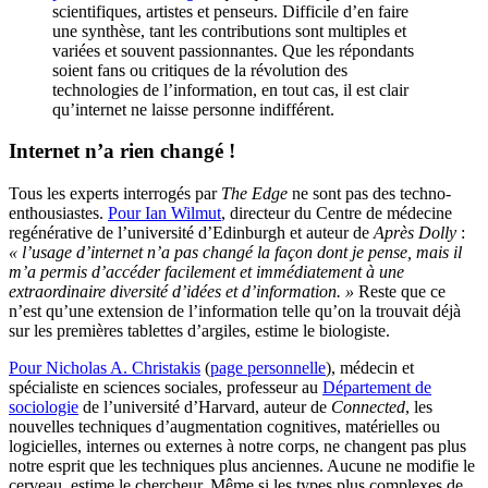
scientifiques, artistes et penseurs. Difficile d’en faire
une synthèse, tant les contributions sont multiples et
variées et souvent passionnantes. Que les répondants
soient fans ou critiques de la révolution des
technologies de l’information, en tout cas, il est clair
qu’internet ne laisse personne indifférent.
Internet n’a rien changé !
Tous les experts interrogés par
The Edge
ne sont pas des techno-
enthousiastes.
Pour Ian Wilmut
, directeur du Centre de médecine
regénérative de l’université d’Edinburgh et auteur de
Après Dolly
:
« l’usage d’internet n’a pas changé la façon dont je pense, mais il
m’a permis d’accéder facilement et immédiatement à une
extraordinaire diversité d’idées et d’information. »
Reste que ce
n’est qu’une extension de l’information telle qu’on la trouvait déjà
sur les premières tablettes d’argiles, estime le biologiste.
Pour Nicholas A. Christakis
(
page personnelle
), médecin et
spécialiste en sciences sociales, professeur au
Département de
sociologie
de l’université d’Harvard, auteur de
Connected
, les
nouvelles techniques d’augmentation cognitives, matérielles ou
logicielles, internes ou externes à notre corps, ne changent pas plus
notre esprit que les techniques plus anciennes. Aucune ne modifie le
cerveau, estime le chercheur. Même si les types plus complexes de