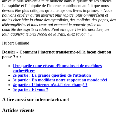
arrive le plus souvent à faire mouche dans la qualité de ses articles.
La rapidité et l’ubiquité de l’internet contribuent au fait que nous
devons être plus critiques qu’au temps des livres imprimés.
« Nous
pouvons espérer qu’un internet plus rapide, plus omniprésent et
moins cher hâte la chute des ayatollahs, des mollahs, des papes, des
télévangélistes et tous ceux qui exercent le pouvoir grâce au
contrôle des esprits crédules. Peut-être que Tim Berners-Lee, un
jour, gagnera le prix Nobel de la Paix, allez savoir ? »
Hubert Guillaud
Dossier « Comment l’internet transforme-t-il la façon dont on
pense ? » :
1ère partie : une réseau d’humains et de machines
enchevêtrées
2e partie : La grande question de l’attention
3e partie : En modifiant notre rapport au monde réel
4e partie : L’internet n’a-t-il rien changé ?
5e partie : Et vous ?
À lire aussi sur internetactu.net
Articles récents