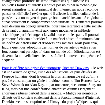
changements profonds ne seront manifestes que lorsque les
nouvelles formes culturelles rendues possibles par la technologie
seront assimilées. L’effet principal de l’internet sur notre façon de
penser est difficile à révéler quand il affecte le milieu culturel de la
pensée – via un moyen de partage bon marché instantané et global -,
et pas seulement le comportement des utilisateurs. L’internet pourrait
bien devenir un collège invisible, pour faire référence à cette société
de savant qui aurait inventé aux temps modernes la méthode
scientifique par l’échange et la validation entre les pairs. Il pourrait
permettre à chacun d’accéder à un matériel éducatif minimum dans
un océan de narcissisme et d’obsessions sociales. Mais pour cela, il
faudra que nous adoptions des normes de partage ouvertes et un
fonctionnement participatif, dans un monde où l’éditorialisation est
devenue la nouvelle littéracie, c’est-à-dire la nouvelle compétence à
acquérir.
Pour le célèbre biologiste évolutionniste, Richard Dawkins
, « le web
est une œuvre de génie, l’une des réalisations les plus élevées de
l’espèce humaine, dont la qualité la plus remarquable est qu’il n’a
pas été construit par un génie individuel, comme Tim Berners-Lee,
Steve Wozniak ou Alan Kay, ni par une entreprise comme Sony ou
IBM, mais par une confédération anarchiste d’unités largement
anonymes situées partout dans le monde. » Malgré les nombreux
défauts qu’il constate également dans le fonctionnement d’internet,
Dawkins veut rester optimiste, à l’image du projet Wikipédia, qui