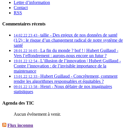
Lettre d’information
Contact
RSS
Commentaires récents
tallie -
Des enjeux de nos données de santé
14.02.22 23:43 -
(1/2) : le risque d’un changement radical de notre système de
santé
La fin du monde ? bof ! | Hubert Guillaud -
28.01.22 16:05 -
Vers l’effondrement : aurons-nous encore un futur ?
L’illusion de l’innovation | Hubert Guillaud -
19.01.22 12:54 -
Contre l’innovation : de l’invisible importance de la
maintenance
Hubert Guillaud -
Concrètement, comment
13.01.22 12:33 -
rendre les algorithmes responsables et équitables ?
Henri -
Nous défaire de nos imaginaires
09.01.22 13:58 -
statistiques
Agenda des TIC
Aucun événement à venir.
Flux inconnu