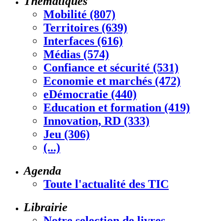
Thématiques
Mobilité (807)
Territoires (639)
Interfaces (616)
Médias (574)
Confiance et sécurité (531)
Economie et marchés (472)
eDémocratie (440)
Education et formation (419)
Innovation, RD (333)
Jeu (306)
(...)
Agenda
Toute l'actualité des TIC
Librairie
Notre selection de livres