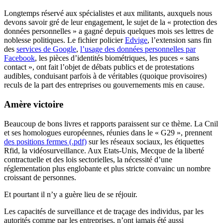
Longtemps réservé aux spécialistes et aux militants, auxquels nous
devons savoir gré de leur engagement, le sujet de la « protection des
données personnelles » a gagné depuis quelques mois ses lettres de
noblesse politiques. Le fichier policier
Edvige
, l’extension sans fin
des
services de Google
,
l’usage des données personnelles par
Facebook
, les pièces d’identités biométriques, les puces « sans
contact », ont fait l’objet de débats publics et de protestations
audibles, conduisant parfois à de véritables (quoique provisoires)
reculs de la part des entreprises ou gouvernements mis en cause.
Amère victoire
Beaucoup de bons livres et rapports paraissent sur ce thème. La Cnil
et ses homologues européennes, réunies dans le « G29 », prennent
des positions fermes (.pdf)
sur les réseaux sociaux, les étiquettes
Rfid, la vidéosurveillance. Aux Etats-Unis, Mecque de la liberté
contractuelle et des lois sectorielles, la nécessité d’une
réglementation plus englobante et plus stricte convainc un nombre
croissant de personnes.
Et pourtant il n’y a guère lieu de se réjouir.
Les capacités de surveillance et de traçage des individus, par les
autorités comme par les entreprises, n’ont jamais été aussi