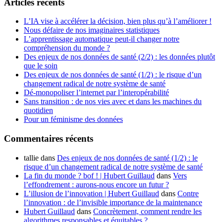
Articles récents
L’IA vise à accélérer la décision, bien plus qu’à l’améliorer !
Nous défaire de nos imaginaires statistiques
L’apprentissage automatique peut-il changer notre
compréhension du monde ?
Des enjeux de nos données de santé (2/2) : les données plutôt
que le soin
Des enjeux de nos données de santé (1/2) : le risque d’un
changement radical de notre système de santé
Dé-monopoliser l’internet par l’interopérabilité
Sans transition : de nos vies avec et dans les machines du
quotidien
Pour un féminisme des données
Commentaires récents
tallie
dans
Des enjeux de nos données de santé (1/2) : le
risque d’un changement radical de notre système de santé
La fin du monde ? bof ! | Hubert Guillaud
dans
Vers
l’effondrement : aurons-nous encore un futur ?
L’illusion de l’innovation | Hubert Guillaud
dans
Contre
l’innovation : de l’invisible importance de la maintenance
Hubert Guillaud
dans
Concrètement, comment rendre les
algorithmes responsables et équitables ?