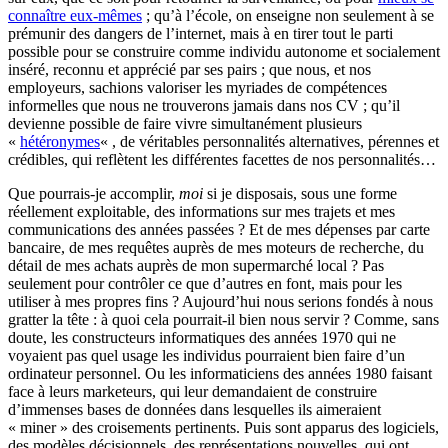
connaître eux-mêmes
; qu’à l’école, on enseigne non seulement à se
prémunir des dangers de l’internet, mais à en tirer tout le parti
possible pour se construire comme individu autonome et socialement
inséré, reconnu et apprécié par ses pairs ; que nous, et nos
employeurs, sachions valoriser les myriades de compétences
informelles que nous ne trouverons jamais dans nos CV ; qu’il
devienne possible de faire vivre simultanément plusieurs
«
hétéronymes
« , de véritables personnalités alternatives, pérennes et
crédibles, qui reflètent les différentes facettes de nos personnalités…
Que pourrais-je accomplir,
moi
si je disposais, sous une forme
réellement exploitable, des informations sur mes trajets et mes
communications des années passées ? Et de mes dépenses par carte
bancaire, de mes requêtes auprès de mes moteurs de recherche, du
détail de mes achats auprès de mon supermarché local ? Pas
seulement pour contrôler ce que d’autres en font, mais pour les
utiliser à mes propres fins ? Aujourd’hui nous serions fondés à nous
gratter la tête : à quoi cela pourrait-il bien nous servir ? Comme, sans
doute, les constructeurs informatiques des années 1970 qui ne
voyaient pas quel usage les individus pourraient bien faire d’un
ordinateur personnel. Ou les informaticiens des années 1980 faisant
face à leurs marketeurs, qui leur demandaient de construire
d’immenses bases de données dans lesquelles ils aimeraient
« miner » des croisements pertinents. Puis sont apparus des logiciels,
des modèles décisionnels, des représentations nouvelles, qui ont