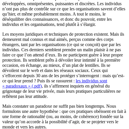
développées, omniprésentes, puissantes et discrètes. Les individus
n’ont pas plus de contrôle sur ce que les organisations savent d’elles
qu’hier, et même probablement moins. A tout le moins, le
déséquilibre des connaissances, et donc du pouvoir, entre les
individus et les organisations, tend plutôt à s’élargir.
Les moyens juridiques et techniques de protection existent. Mais ils
demeurent mal connus et mal aimés, perçus comme des corps
étrangers, tant par les organisations (ce qui se conçoit) que par les
individus. Ces derniers semblent prendre un malin plaisir à ne pas
faire ce que l’on attend d’eux. Ils ne participent guère à leur propre
protection. Ils semblent prêts à dévoiler leur intimité à la première
occasion, en échange, au mieux, d’un plat de lentilles. Ils se
dévoilent sur le web et dans les réseaux sociaux. Ceux qui
s’efforcent depuis 30 ans de les protéger s’interrogent : mais qu’est-
ce qui leur prend ? Puis ils se rassurent :
les individus sont
« paradoxaux » (.pdf)
, ils s’affirment inquiets en général du
grignotage de leur vie privée, mais leurs pratiques particulières ne
reflètent pas leur attitude.
Mais constater un paradoxe ne suffit pas bien longtemps. Nous
formulons une autre hypothèse : que ces pratiques obéissent en fait à
une forme de rationalité (ou, au moins, de cohérence) fondée sur la
valeur qu’on accorde à la possibilité d’agir, de se projeter vers le
monde et vers les autres.