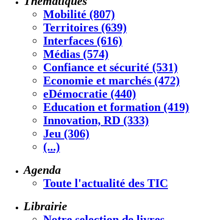
Thématiques
Mobilité (807)
Territoires (639)
Interfaces (616)
Médias (574)
Confiance et sécurité (531)
Economie et marchés (472)
eDémocratie (440)
Education et formation (419)
Innovation, RD (333)
Jeu (306)
(...)
Agenda
Toute l'actualité des TIC
Librairie
Notre selection de livres