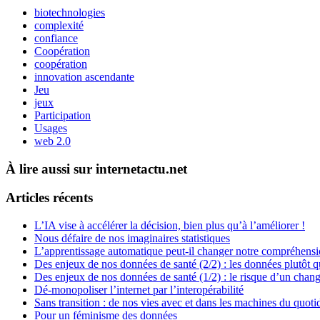
biotechnologies
complexité
confiance
Coopération
coopération
innovation ascendante
Jeu
jeux
Participation
Usages
web 2.0
À lire aussi sur internetactu.net
Articles récents
L’IA vise à accélérer la décision, bien plus qu’à l’améliorer !
Nous défaire de nos imaginaires statistiques
L’apprentissage automatique peut-il changer notre compréhens
Des enjeux de nos données de santé (2/2) : les données plutôt q
Des enjeux de nos données de santé (1/2) : le risque d’un chan
Dé-monopoliser l’internet par l’interopérabilité
Sans transition : de nos vies avec et dans les machines du quoti
Pour un féminisme des données