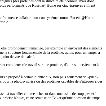
énigmes (des protéines dont la structure était connue, mais dont il
ent plus performants que Rosetta@Home sur cinq épreuves et firent
r une fructueuse collaboration : un système comme Rosetta@Home
xemple.
 doit être profondément remaniée, par exemple en envoyant des éléments
ue la structure fondamentale de la protéine, quitte, pour un temps, à
du point de vue du calcul.
fèrent commencer le travail sur une protéine, d’autres interviennent à
urs a proposé à certain d’entre eux, non plus seulement de »plier »,
s pour la photosynthèse ou des protéines capables de s’attaquer à des
istent à travailler comme acheteur dans une usine de soupapes et à
s, précise
Nature
, ce ne serait selon Baker qu’une question de temps