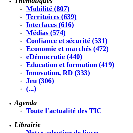
Thématiques
Mobilité (807)
Territoires (639)
Interfaces (616)
Médias (574)
Confiance et sécurité (531)
Economie et marchés (472)
eDémocratie (440)
Education et formation (419)
Innovation, RD (333)
Jeu (306)
(...)
Agenda
Toute l'actualité des TIC
Librairie
Notre selection de livres