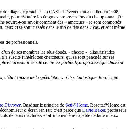
le de pliage de protéines, la CASP. L’évènement a eu lieu en 2008.
u humain, pour résoudre les énigmes proposées lors du championnat. On
moins pourra-t-on savoir comment des « amateurs » se sont comportés
t, ceux-ci se sont classés dans le trio de tête dans 7 cas, et sont même
es de professionnels.
s d’un de ses membres les plus doués, « cheese », alias Aristides
 a suscité l’intérêt des chercheurs, qui se sont penchés sur ses
le en orientant vers le centre les parties hydrophobes (qui chassent
s, c’était encore de la spéculation… C’est fantastique de voir que
ine
Discover
. Basé sur le principe de
Seti@Home
, Rosetta@Home est
 économiseur d’écran (en fait, c’est parce que
David Baker
, professeur
uls de leurs machines, et affirmaient être capable de faire mieux,