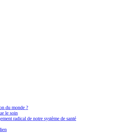
ion du monde ?
ue le soin
gement radical de notre système de santé
dien