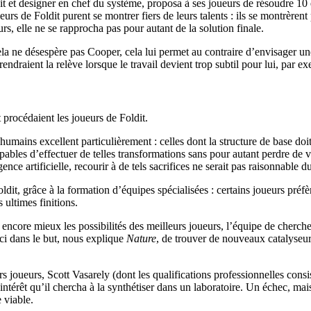
it et designer en chef du système, proposa à ses joueurs de résoudre 10 
eurs de Foldit purent se montrer fiers de leurs talents : ils se montrèr
urs, elle ne se rapprocha pas pour autant de la solution finale.
 Cela ne désespère pas Cooper, cela lui permet au contraire d’envisage
ndraient la relève lorsque le travail devient trop subtil pour lui, par e
rocédaient les joueurs de Foldit.
rs humains excellent particulièrement : celles dont la structure de base
pables d’effectuer de telles transformations sans pour autant perdre de v
ence artificielle, recourir à de tels sacrifices ne serait pas raisonnable 
Foldit, grâce à la formation d’équipes spécialisées : certains joueurs pré
 ultimes finitions.
 encore mieux les possibilités des meilleurs joueurs, l’équipe de cherche
ci dans le but, nous explique
Nature
, de trouver de nouveaux catalyseur
rs joueurs, Scott Vasarely (dont les qualifications professionnelles cons
intérêt qu’il chercha à la synthétiser dans un laboratoire. Un échec, mai
 viable.