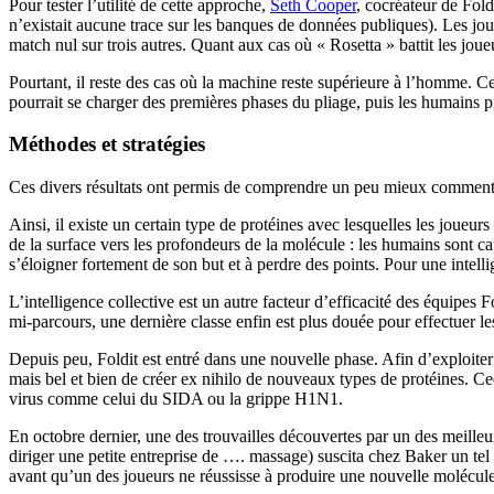
Pour tester l’utilité de cette approche,
Seth Cooper
, cocréateur de Fold
n’existait aucune trace sur les banques de données publiques). Les jou
match nul sur trois autres. Quant aux cas où « Rosetta » battit les joue
Pourtant, il reste des cas où la machine reste supérieure à l’homme.
pourrait se charger des premières phases du pliage, puis les humains pre
Méthodes et stratégies
Ces divers résultats ont permis de comprendre un peu mieux comment p
Ainsi, il existe un certain type de protéines avec lesquelles les joueu
de la surface vers les profondeurs de la molécule : les humains sont ca
s’éloigner fortement de son but et à perdre des points. Pour une intellig
L’intelligence collective est un autre facteur d’efficacité des équipes 
mi-parcours, une dernière classe enfin est plus douée pour effectuer les
Depuis peu, Foldit est entré dans une nouvelle phase. Afin d’exploiter
mais bel et bien de créer ex nihilo de nouveaux types de protéines. Ce
virus comme celui du SIDA ou la grippe H1N1.
En octobre dernier, une des trouvailles découvertes par un des meilleu
diriger une petite entreprise de …. massage) suscita chez Baker un tel 
avant qu’un des joueurs ne réussisse à produire une nouvelle molécule