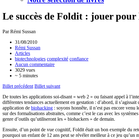
Le succès de Foldit : jouer pour 
Par Rémi Sussan
31/08/2010
Rémi Sussan
Articles
biotechnologies
complexité
confiance
Aucun commentaire
3029 vues
~ 5 minutes
Billet précédent
Billet suivant
De toutes les applications soi-disant « web 2 » ou faisant appel à l’int
différentes tendances actuellement en gestation : d’abord, il s’agissait
application de
biohacking
: soyons honnête, il n’est pas encore venu l
sur des formalisations abstraites, comme c’est le cas avec les systèmes 
genre d’outils qu’utiliseront les « biohackers » de demain.
Ensuite, d’un point de vue cognitif, Foldit était un bon exemple du re
pourquoi un enfant de 12 ans peut se révéler meilleur à ce jeu qu’un m