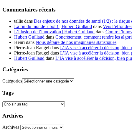
Commentaires récents
tallie
dans
Des enjeux de nos données de santé (1/2) : le risque
La fin du monde ? bof ! | Hubert Guillaud
dans
Vers l’effondre
L’illusion de l’innovation | Hubert Guillaud
dans
Contre l’innov
Hubert Guillaud
dans
Concrètement, comment rendre les algorit
Henri
dans
Nous défaire de nos imaginaires statistiques
Pierre-Jean Raugel
dans
L’IA vise à accélérer la décision, bien 
Pierre-Jean Raugel
dans
L’IA vise à accélérer la décision, bien 
Hubert Guillaud
dans
L’IA vise à accélérer la décision, bien plu
Catégories
Catégories
Tags
Archives
Archives