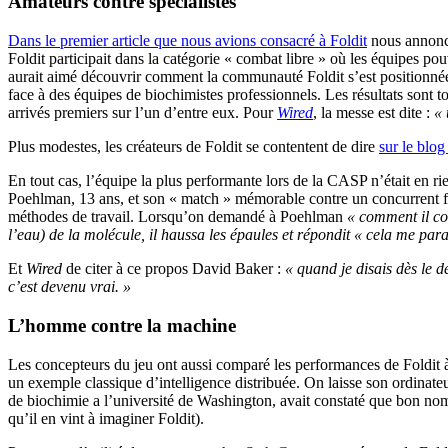
Amateurs contre spécialistes
Dans le premier article que nous avions consacré à Foldit
nous annonci
Foldit participait dans la catégorie « combat libre » où les équipes p
aurait aimé découvrir comment la communauté Foldit s’est positionnée 
face à des équipes de biochimistes professionnels. Les résultats sont to
arrivés premiers sur l’un d’entre eux. Pour
Wired
, la messe est dite :
« 
Plus modestes, les créateurs de Foldit se contentent de dire
sur le blog
En tout cas, l’équipe la plus performante lors de la CASP n’était en ri
Poehlman, 13 ans, et son « match » mémorable contre un concurrent fra
méthodes de travail. Lorsqu’on demandé à Poehlman
« comment il co
l’eau) de la molécule, il haussa les épaules et répondit « cela me pa
Et
Wired
de citer à ce propos David Baker :
« quand je disais dès le d
c’est devenu vrai. »
L’homme contre la machine
Les concepteurs du jeu ont aussi comparé les performances de Foldit à
un exemple classique d’intelligence distribuée. On laisse son ordinat
de biochimie a l’université de Washington, avait constaté que bon nomb
qu’il en vint à imaginer Foldit).