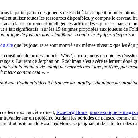
ons la participation des joueurs de Foldit à la compétition internationa
ouvaient utiliser toutes les ressources disponibles, y compris le cervea
face à la concurrence d’intelligences artificielles « pures » mais au 
ut à fait significatifs : sur les 15 énigmes proposées aux joueurs de Foldi
un groupe de joueurs non scientifiques a battu les équipes d’experts »
.
 du site
que les joueurs se sont montré aux mêmes niveaux que les équip
en constituée de professionnels.
Wired
, encore, nous raconte les réussite
nçais, Laurent de Jerphanion. Poehlman s’est avéré tellement doué qu’il
nnaissait la manière de manipuler correctement une protéine, par exemp
raît mieux comme cela ». »
ébut que Foldit m’aiderait à trouver des prodiges du pliage des protéine
 celles de son ancêtre direct,
Rosetta@Home
,
nous explique le magaz
eur travailler sur un problème pendant les périodes de pauses, comme un
re d’utilisateurs de Rosetta@Home se plaignaient de la lenteur des calc