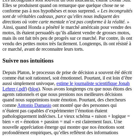
Elles se produisent quand on remarque que quelque chose ne se
conforme pas à nos hypothèses et nous surprend.
« Les incongruités
sont de véritables cadeaux, parce qu’elles nous indiquent des
directions où votre carte mentale n’est pas conforme à la réalité. »
Ainsi, quand Honda a pénétré le marché américain pour vendre des
motos, ils étaient persuadés qu’ils allaient vendre de grosses motos,
mais ils ont fait très peu de progrès sur ce marché. Par contre, ils ont
vendu des petites motos très facilement. Longtemps, ils ont résisté à
ce marché, avant de reconnaitre leurs torts.
Suivre nos intuitions
Depuis Platon, le processus de prise de décision a souvent été décrit
comme état soit rationnel, soit émotionnel. Pourtant, il est loin d’être
aussi simplement univoque,
estime le journaliste scientifique Jonah
Lehrer (.pdf)
(
blog
). Nous avons longtemps cru que nous étions des
agents rationnels et que nous prenions nos meilleures décisions
quand nous supprimions toute émotion. Pourtant, des chercheurs
comme
Antonio Damasio
ont montré que des personnes qui
n’étaient pas capables d’expérimenter l’émotion étaient
pathologiquement indécises. Le vieux schéma « raison + logique =
bien » et « émotion + passion = mal » est clairement faux. Une
nouvelle appréciation émerge qui montre que nos émotions sont
profondément empiriques, qu’elles reflètent des informations