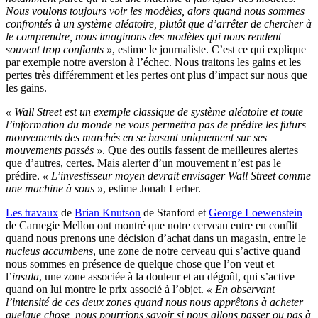
Nous voulons toujours voir les modèles, alors quand nous sommes
confrontés à un système aléatoire, plutôt que d’arrêter de chercher à
le comprendre, nous imaginons des modèles qui nous rendent
souvent trop confiants »
, estime le journaliste. C’est ce qui explique
par exemple notre aversion à l’échec. Nous traitons les gains et les
pertes très différemment et les pertes ont plus d’impact sur nous que
les gains.
« Wall Street est un exemple classique de système aléatoire et toute
l’information du monde ne vous permettra pas de prédire les futurs
mouvements des marchés en se basant uniquement sur ses
mouvements passés »
. Que des outils fassent de meilleures alertes
que d’autres, certes. Mais alerter d’un mouvement n’est pas le
prédire.
« L’investisseur moyen devrait envisager Wall Street comme
une machine à sous »
, estime Jonah Lerher.
Les travaux
de
Brian Knutson
de Stanford et
George Loewenstein
de Carnegie Mellon ont montré que notre cerveau entre en conflit
quand nous prenons une décision d’achat dans un magasin, entre le
nucleus accumbens
, une zone de notre cerveau qui s’active quand
nous sommes en présence de quelque chose que l’on veut et
l’
insula
, une zone associée à la douleur et au dégoût, qui s’active
quand on lui montre le prix associé à l’objet.
« En observant
l’intensité de ces deux zones quand nous nous apprêtons à acheter
quelque chose, nous pourrions savoir si nous allons passer ou pas à