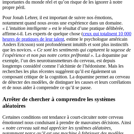
importantes du monde réel et qu’on risque de les ignorer à notre
propre péril.
Pour Jonah Lehrer, il est important de suivre nos émotions,
notamment quand nous avons une expérience dans un domaine.
« L’intuition intelligente »
est le résultat d’une pratique délibérée,
affirme-t-il. Les experts de quelque chose (
ceux qui totalisent 10 000
heures de pratiques de leur talent
, estime le psychologue américain
Anders Ericsson) sont profondément intuitifs et sont plus instinctifs
que les novices.
« Ce sont les sentiments qui capturent la sagesse de
l’expérience et non pas notre cortex préfrontal »
. La dopamine par
exemple, l’un des neurotransmetteurs du cerveau, est depuis
longtemps considéré comme l’alchimie de l’hédonisme. Mais les
recherches les plus récentes suggèrent qu’il est également un
composant critique de la cognition. La dopamine permet au cerveau
de détecter des modèles, de distinguer les causes et leurs corrélations
et de nous aider à comprendre ce qu’il se passe.
Arrêter de chercher à comprendre les systèmes
aléatoires
Certaines conditions ont tendance à court-circuiter notre cerveau
émotionnel nous conduisant à prendre de mauvaises décisions. Ainsi
« notre cerveau sait mal apprécier les systèmes aléatoires,
notamment parce qu’il est une machine à fabriquer des modèles.