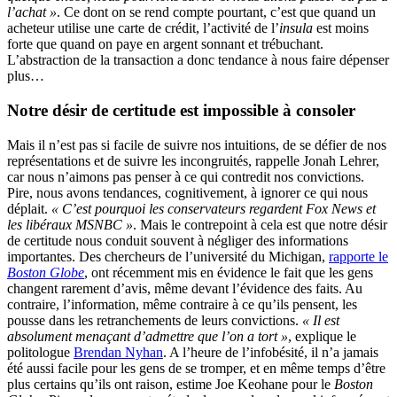
l’achat »
. Ce dont on se rend compte pourtant, c’est que quand un
acheteur utilise une carte de crédit, l’activité de l’
insula
est moins
forte que quand on paye en argent sonnant et trébuchant.
L’abstraction de la transaction a donc tendance à nous faire dépenser
plus…
Notre désir de certitude est impossible à consoler
Mais il n’est pas si facile de suivre nos intuitions, de se défier de nos
représentations et de suivre les incongruités, rappelle Jonah Lehrer,
car nous n’aimons pas penser à ce qui contredit nos convictions.
Pire, nous avons tendances, cognitivement, à ignorer ce qui nous
déplait.
« C’est pourquoi les conservateurs regardent Fox News et
les libéraux MSNBC »
. Mais le contrepoint à cela est que notre désir
de certitude nous conduit souvent à négliger des informations
importantes. Des chercheurs de l’université du Michigan,
rapporte le
Boston Globe
, ont récemment mis en évidence le fait que les gens
changent rarement d’avis, même devant l’évidence des faits. Au
contraire, l’information, même contraire à ce qu’ils pensent, les
pousse dans les retranchements de leurs convictions.
« Il est
absolument menaçant d’admettre que l’on a tort »
, explique le
politologue
Brendan Nyhan
. A l’heure de l’infobésité, il n’a jamais
été aussi facile pour les gens de se tromper, et en même temps d’être
plus certains qu’ils ont raison, estime Joe Keohane pour le
Boston