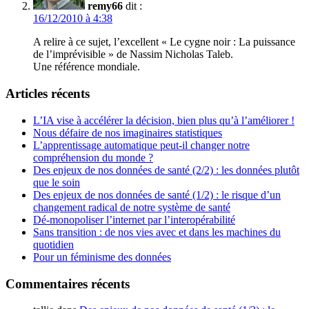
remy66
dit :
16/12/2010 à 4:38
A relire à ce sujet, l’excellent « Le cygne noir : La puissance
de l’imprévisible » de Nassim Nicholas Taleb.
Une référence mondiale.
Articles récents
L’IA vise à accélérer la décision, bien plus qu’à l’améliorer !
Nous défaire de nos imaginaires statistiques
L’apprentissage automatique peut-il changer notre
compréhension du monde ?
Des enjeux de nos données de santé (2/2) : les données plutôt
que le soin
Des enjeux de nos données de santé (1/2) : le risque d’un
changement radical de notre système de santé
Dé-monopoliser l’internet par l’interopérabilité
Sans transition : de nos vies avec et dans les machines du
quotidien
Pour un féminisme des données
Commentaires récents