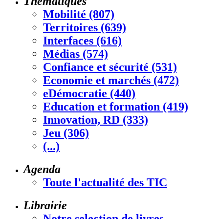
Thématiques
Mobilité (807)
Territoires (639)
Interfaces (616)
Médias (574)
Confiance et sécurité (531)
Economie et marchés (472)
eDémocratie (440)
Education et formation (419)
Innovation, RD (333)
Jeu (306)
(...)
Agenda
Toute l'actualité des TIC
Librairie
Notre selection de livres