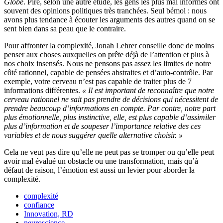
Globe
. Pire, selon une autre étude, les gens les plus mal informés ont
souvent des opinions politiques très tranchées. Seul bémol : nous
avons plus tendance à écouter les arguments des autres quand on se
sent bien dans sa peau que le contraire.
Pour affronter la complexité, Jonah Lehrer conseille donc de moins
penser aux choses auxquelles on prête déjà de l’attention et plus à
nos choix insensés. Nous ne pensons pas assez les limites de notre
côté rationnel, capable de pensées abstraites et d’auto-contrôle. Par
exemple, votre cerveau n’est pas capable de traiter plus de 7
informations différentes.
« Il est important de reconnaître que notre
cerveau rationnel ne sait pas prendre de décisions qui nécessitent de
prendre beaucoup d’informations en compte. Par contre, notre part
plus émotionnelle, plus instinctive, elle, est plus capable d’assimiler
plus d’information et de soupeser l’importance relative des ces
variables et de nous suggérer quelle alternative choisir. »
Cela ne veut pas dire qu’elle ne peut pas se tromper ou qu’elle peut
avoir mal évalué un obstacle ou une transformation, mais qu’à
défaut de raison, l’émotion est aussi un levier pour aborder la
complexité.
complexité
confiance
Innovation, RD
neuroscience