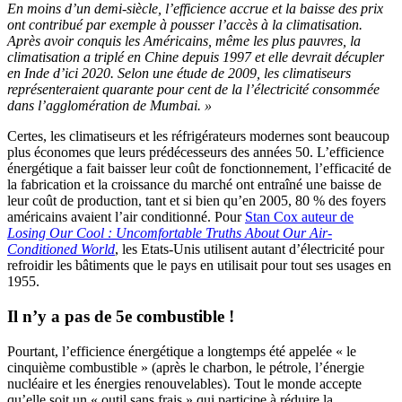
En moins d’un demi-siècle, l’efficience accrue et la baisse des prix
ont contribué par exemple à pousser l’accès à la climatisation.
Après avoir conquis les Américains, même les plus pauvres, la
climatisation a triplé en Chine depuis 1997 et elle devrait décupler
en Inde d’ici 2020. Selon une étude de 2009, les climatiseurs
représenteraient quarante pour cent de la l’électricité consommée
dans l’agglomération de Mumbai. »
Certes, les climatiseurs et les réfrigérateurs modernes sont beaucoup
plus économes que leurs prédécesseurs des années 50. L’efficience
énergétique a fait baisser leur coût de fonctionnement, l’efficacité de
la fabrication et la croissance du marché ont entraîné une baisse de
leur coût de production, tant et si bien qu’en 2005, 80 % des foyers
américains avaient l’air conditionné. Pour
Stan Cox auteur de
Losing Our Cool : Uncomfortable Truths About Our Air-
Conditioned World
, les Etats-Unis utilisent autant d’électricité pour
refroidir les bâtiments que le pays en utilisait pour tout ses usages en
1955.
Il n’y a pas de 5e combustible !
Pourtant, l’efficience énergétique a longtemps été appelée « le
cinquième combustible » (après le charbon, le pétrole, l’énergie
nucléaire et les énergies renouvelables). Tout le monde accepte
qu’elle soit un « outil sans frais » qui participe à réduire la