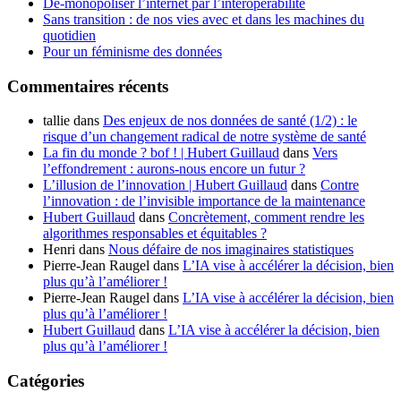
Dé-monopoliser l’internet par l’interopérabilité
Sans transition : de nos vies avec et dans les machines du
quotidien
Pour un féminisme des données
Commentaires récents
tallie
dans
Des enjeux de nos données de santé (1/2) : le
risque d’un changement radical de notre système de santé
La fin du monde ? bof ! | Hubert Guillaud
dans
Vers
l’effondrement : aurons-nous encore un futur ?
L’illusion de l’innovation | Hubert Guillaud
dans
Contre
l’innovation : de l’invisible importance de la maintenance
Hubert Guillaud
dans
Concrètement, comment rendre les
algorithmes responsables et équitables ?
Henri
dans
Nous défaire de nos imaginaires statistiques
Pierre-Jean Raugel
dans
L’IA vise à accélérer la décision, bien
plus qu’à l’améliorer !
Pierre-Jean Raugel
dans
L’IA vise à accélérer la décision, bien
plus qu’à l’améliorer !
Hubert Guillaud
dans
L’IA vise à accélérer la décision, bien
plus qu’à l’améliorer !
Catégories