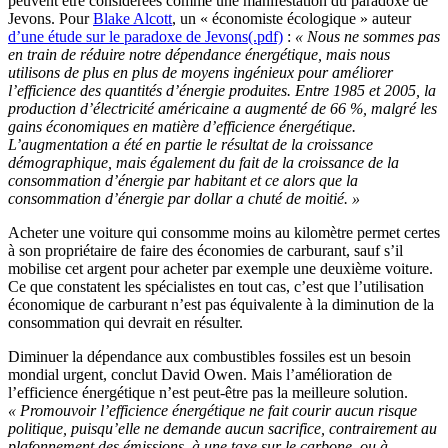
peuvent être considérées comme une manifestation du paradoxe de
Jevons. Pour
Blake Alcott
, un « économiste écologique » auteur
d’une étude sur le paradoxe de Jevons(.pdf)
:
« Nous ne sommes pas
en train de réduire notre dépendance énergétique, mais nous
utilisons de plus en plus de moyens ingénieux pour améliorer
l’efficience des quantités d’énergie produites. Entre 1985 et 2005, la
production d’électricité américaine a augmenté de 66 %, malgré les
gains économiques en matière d’efficience énergétique.
L’augmentation a été en partie le résultat de la croissance
démographique, mais également du fait de la croissance de la
consommation d’énergie par habitant et ce alors que la
consommation d’énergie par dollar a chuté de moitié. »
Acheter une voiture qui consomme moins au kilomètre permet certes
à son propriétaire de faire des économies de carburant, sauf s’il
mobilise cet argent pour acheter par exemple une deuxième voiture.
Ce que constatent les spécialistes en tout cas, c’est que l’utilisation
économique de carburant n’est pas équivalente à la diminution de la
consommation qui devrait en résulter.
Diminuer la dépendance aux combustibles fossiles est un besoin
mondial urgent, conclut David Owen. Mais l’amélioration de
l’efficience énergétique n’est peut-être pas la meilleure solution.
« Promouvoir l’efficience énergétique ne fait courir aucun risque
politique, puisqu’elle ne demande aucun sacrifice, contrairement au
plafonnement des émissions, à une taxe sur le carbone, ou à