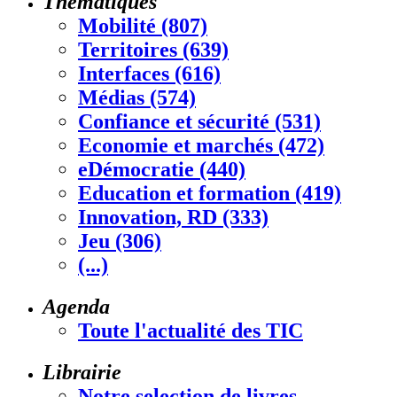
Thématiques
Mobilité (807)
Territoires (639)
Interfaces (616)
Médias (574)
Confiance et sécurité (531)
Economie et marchés (472)
eDémocratie (440)
Education et formation (419)
Innovation, RD (333)
Jeu (306)
(...)
Agenda
Toute l'actualité des TIC
Librairie
Notre selection de livres