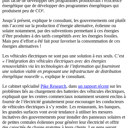
plus facile de développer des programmes promouvant l’efficience
énergétique que de développer des programmes énergétiques qui
produisent peu de CO².
Jusqu’à présent, explique le consultant, les gouvernements ont plutôt
mis l’accent sur la production d’énergie alternative, éolienne ou
solaire notamment, par des subventions permettant à ces énergies
d’être produites à des tarifs compétitifs avec les énergies fossiles.
Mais peu d’effort a été fait pour favoriser la consommation de ces
énergies alternatives !
Les véhicules électriques ne sont pas une solution à eux seuls. C’est
« l’intégration des véhicules électriques avec des énergies
renouvelables via les technologies de l’information qui fourniront
une solution viable en proposant une infrastructure de distribution
énergétique nouvelle »
, explique le consultant.
Le cabinet spécialisé
Pike Research
, dans
un rapport récent
sur les
problèmes liés au chargement des batteries des véhicules électriques,
expliquait que les centres commerciaux notamment seraient enclins à
fournir de l’électricité gratuitement pour encourager les conducteurs
de véhicules électriques à s’y rendre. Les restaurants, les banques,
les grandes surfaces vont avoir tendance à utiliser les mesures
incitatives des gouvernements pour installer des panneaux solaires et
de petites centrales éoliennes pour générer leur électricité et offrir
des capacités de charge gratuites à leurs clients. Les gens seront