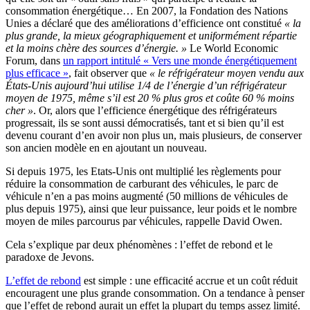
consommation énergétique… En 2007, la Fondation des Nations
Unies a déclaré que des améliorations d’efficience ont constitué
« la
plus grande, la mieux géographiquement et uniformément répartie
et la moins chère des sources d’énergie. »
Le World Economic
Forum, dans
un rapport intitulé « Vers une monde énergétiquement
plus efficace »
, fait observer que
« le réfrigérateur moyen vendu aux
États-Unis aujourd’hui utilise 1/4 de l’énergie d’un réfrigérateur
moyen de 1975, même s’il est 20 % plus gros et coûte 60 % moins
cher »
. Or, alors que l’efficience énergétique des réfrigérateurs
progressait, ils se sont aussi démocratisés, tant et si bien qu’il est
devenu courant d’en avoir non plus un, mais plusieurs, de conserver
son ancien modèle en en ajoutant un nouveau.
Si depuis 1975, les Etats-Unis ont multiplié les règlements pour
réduire la consommation de carburant des véhicules, le parc de
véhicule n’en a pas moins augmenté (50 millions de véhicules de
plus depuis 1975), ainsi que leur puissance, leur poids et le nombre
moyen de miles parcourus par véhicules, rappelle David Owen.
Cela s’explique par deux phénomènes : l’effet de rebond et le
paradoxe de Jevons.
L’effet de rebond
est simple : une efficacité accrue et un coût réduit
encouragent une plus grande consommation. On a tendance à penser
que l’effet de rebond aurait un effet la plupart du temps assez limité.