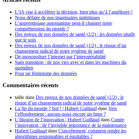
L’IA vise à accélérer la décision, bien plus qu’à l’améliorer !
Nous défaire de nos imaginaires statistiques
L’apprentissage automatique peut-il changer notre
compréhension du monde ?
Des enjeux de nos données de santé (2/2) : les données plutôt
que le soin
Des enjeux de nos données de santé (1/2) : le risque d’un
changement radical de notre système de santé
Dé-monopoliser l’internet par l’interopérabilité
Sans transition : de nos vies avec et dans les machines du
quotidien
Pour un féminisme des données
Commentaires récents
tallie
dans
Des enjeux de nos données de santé (1/2) : le
risque d’un changement radical de notre système de santé
La fin du monde ? bof ! | Hubert Guillaud
dans
Vers
l’effondrement : aurons-nous encore un futur ?
L’illusion de l’innovation | Hubert Guillaud
dans
Contre
l’innovation : de l’invisible importance de la maintenance
Hubert Guillaud
dans
Concrètement, comment rendre les
algorithmes responsables et équitables ?