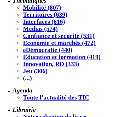
Thématiques
Mobilité (807)
Territoires (639)
Interfaces (616)
Médias (574)
Confiance et sécurité (531)
Economie et marchés (472)
eDémocratie (440)
Education et formation (419)
Innovation, RD (333)
Jeu (306)
(...)
Agenda
Toute l'actualité des TIC
Librairie
Notre selection de livres