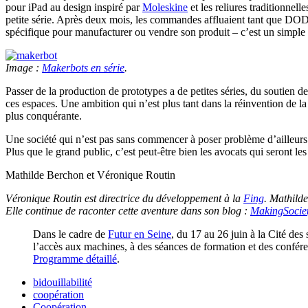
pour iPad au design inspiré par
Moleskine
et les reliures traditionne
petite série. Après deux mois, les commandes affluaient tant que DO
spécifique pour manufacturer ou vendre son produit – c’est un simple 
Image :
Makerbots en série
.
Passer de la production de prototypes a de petites séries, du soutien d
ces espaces. Une ambition qui n’est plus tant dans la réinvention de la
plus conquérante.
Une société qui n’est pas sans commencer à poser problème d’ailleur
Plus que le grand public, c’est peut-être bien les avocats qui seront le
Mathilde Berchon et Véronique Routin
Véronique Routin est directrice du développement à la
Fing
. Mathild
Elle continue de raconter cette aventure dans son blog :
MakingSocie
Dans le cadre de
Futur en Seine
, du 17 au 26 juin à la Cité des 
l’accès aux machines, à des séances de formation et des conféren
Programme détaillé
.
bidouillabilité
coopération
Coopération