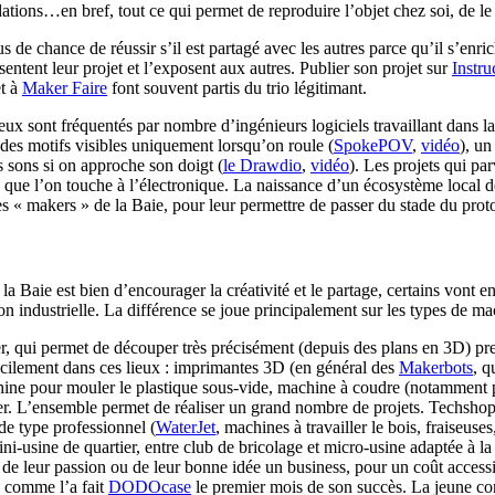
tions…en bref, tout ce qui permet de reproduire l’objet chez soi, de le ré
us de chance de réussir s’il est partagé avec les autres parce qu’il s’enr
sentent leur projet et l’exposent aux autres. Publier son projet sur
Instru
et à
Maker Faire
font souvent partis du trio légitimant.
eux sont fréquentés par nombre d’ingénieurs logiciels travaillant dans la
des motifs visibles uniquement lorsqu’on roule (
SpokePOV
,
vidéo
), un
s sons si on approche son doigt (
le Drawdio
,
vidéo
). Les projets qui pa
rs que l’on touche à l’électronique. La naissance d’un écosystème local 
es « makers » de la Baie, pour leur permettre de passer du stade du pr
a Baie est bien d’encourager la créativité et le partage, certains vont e
 industrielle. La différence se joue principalement sur les types de mach
, qui permet de découper très précisément (depuis des plans en 3D) pre
acilement dans ces lieux : imprimantes 3D (en général des
Makerbots
, q
chine pour mouler le plastique sous-vide, machine à coudre (notamment po
er. L’ensemble permet de réaliser un grand nombre de projets. Techsho
de type professionnel (
WaterJet
, machines à travailler le bois, fraiseuses
ni-usine de quartier, entre club de bricolage et micro-usine adaptée à la 
e de leur passion ou de leur bonne idée un business, pour un coût acce
, comme l’a fait
DODOcase
le premier mois de son succès. La jeune co