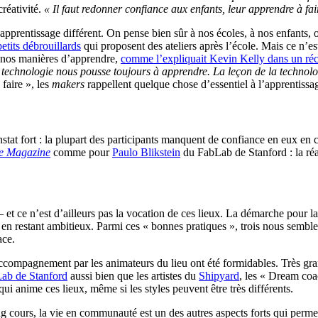
créativité.
« Il faut redonner confiance aux enfants, leur apprendre à fa
entissage différent. On pense bien sûr à nos écoles, à nos enfants, où l
petits débrouillards
qui proposent des ateliers après l’école. Mais ce n’
 nos manières d’apprendre,
comme l’expliquait Kevin Kelly dans un réce
 la technologie nous pousse toujours à apprendre. La leçon de la technol
faire », les
makers
rappellent quelque chose d’essentiel à l’apprentissa
tat fort : la plupart des participants manquent de confiance en eux en
e Magazine
comme pour
Paulo Blikstein
du FabLab de Stanford : la réa
et ce n’est d’ailleurs pas la vocation de ces lieux. La démarche pour la
t en restant ambitieux. Parmi ces « bonnes pratiques », trois nous semble
ace.
accompagnement par les animateurs du lieu ont été formidables. Très gran
ab de Stanford
aussi bien que les artistes du
Shipyard
, les « Dream co
 qui anime ces lieux, même si les styles peuvent être très différents.
g cours, la vie en communauté est un des autres aspects forts qui permett