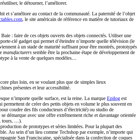
utiliser, le détourner, l’améliorer.
ichit et s’améliore au contact de la communauté. La paternité de l’objet
ctables.com
, le site américain de référence en matière de tutoriaux de
 Baie : faire de ces objets ouverts des objets connectés. Utiliser une
 porte-clé gadget qui permet d’éteindre n’importe quelle télévision (le
rviennent à un stade de maturité suffisant pour être montrés, prototypés
de
manufacturers
semble être la prochaine étape de développement de
ototype à la vente de quelques modèles…
ncore plus loin, en se voulant plus que de simples lieux
ines présentes et leur accessibilité.
sque n’importe quelle surface, est la reine. La marque
Epilog
est
ui permettent de créer des petits objets en volume le plus souvent en
ur coudre des fils conducteurs d’électricité) ou studio de
p se démarque avec une offre extrêmement riche et davantage orientée
, tours, …).
production de prototypes et séries limitées. Pour la plupart des
ssible. Au sein d’un lieu comme Techshop par exemple, n’importe qui
mpagnie San Franciscaine, spécialisée dans la confection de coques