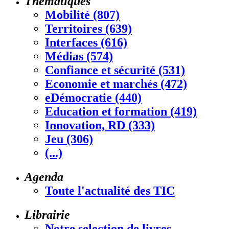
Thématiques
Mobilité (807)
Territoires (639)
Interfaces (616)
Médias (574)
Confiance et sécurité (531)
Economie et marchés (472)
eDémocratie (440)
Education et formation (419)
Innovation, RD (333)
Jeu (306)
(...)
Agenda
Toute l'actualité des TIC
Librairie
Notre selection de livres