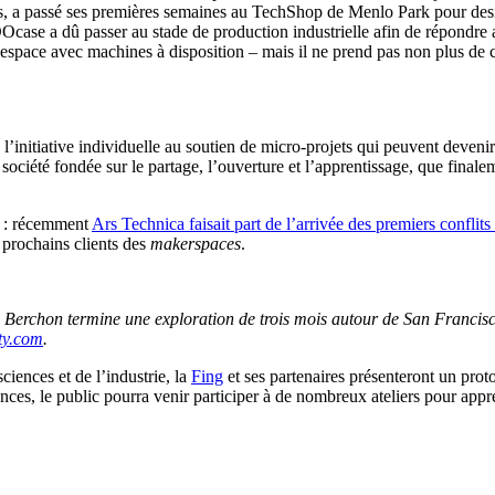
lles, a passé ses premières semaines au TechShop de Menlo Park pour desi
DOcase a dû passer au stade de production industrielle afin de répondr
espace avec machines à disposition – mais il ne prend pas non plus de 
e l’initiative individuelle au soutien de micro-projets qui peuvent deve
 société fondée sur le partage, l’ouverture et l’apprentissage, que final
s : récemment
Ars Technica faisait part de l’arrivée des premiers conflits
s prochains clients des
makerspaces
.
e Berchon termine une exploration de trois mois autour de San Francis
ty.com
.
sciences et de l’industrie, la
Fing
et ses partenaires présenteront un pro
ces, le public pourra venir participer à de nombreux ateliers pour appre