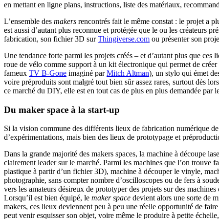
en mettant en ligne plans, instructions, liste des matériaux, recommanda
L’ensemble des
makers
rencontrés fait le même constat : le projet a pl
est aussi d’autant plus reconnue et protégée que le ou les créateurs pré
fabrication, son fichier 3D sur
Thingiverse.com
ou présenter son proj
Une tendance forte parmi les projets créés – et d’autant plus que ces li
roue de vélo comme support à un kit électronique qui permet de créer 
fameux
TV B-Gone
imaginé par
Mitch Altman
), un stylo qui émet de
voire préproduits sont malgré tout bien sûr assez rares, surtout dès lo
ce marché du DIY, elle est en tout cas de plus en plus demandée par l
Du maker space à la start-up
Si la vision commune des différents lieux de fabrication numérique de l
d’expérimentations, mais bien des lieux de prototypage et préproduction
Dans la grande majorité des makers spaces, la machine à découpe laser
clairement leader sur le marché. Parmi les machines que l’on trouve f
plastique à partir d’un fichier 3D), machine à découper le vinyle, ma
photographie, sans compter nombre d’oscilloscopes ou de fers à soud
vers les amateurs désireux de prototyper des projets sur des machines 
Lorsqu’il est bien équipé, le
maker space
devient alors une sorte de mi
makers, ces lieux deviennent peu à peu une réelle opportunité de fair
peut venir esquisser son objet, voire même le produire à petite échelle