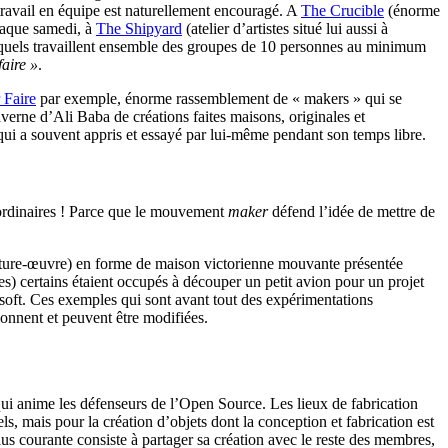
 travail en équipe est naturellement encouragé. A
The Crucible
(énorme
chaque samedi, à
The Shipyard
(atelier d’artistes situé lui aussi à
esquels travaillent ensemble des groupes de 10 personnes au minimum
faire »
.
 Faire
par exemple, énorme rassemblement de « makers » qui se
averne d’Ali Baba de créations faites maisons, originales et
qui a souvent appris et essayé par lui-même pendant son temps libre.
raordinaires ! Parce que le mouvement
maker
défend l’idée de mettre de
ture-œuvre) en forme de maison victorienne mouvante présentée
es) certains étaient occupés à découper un petit avion pour un projet
soft. Ces exemples qui sont avant tout des expérimentations
onnent et peuvent être modifiées.
ui qui anime les défenseurs de l’Open Source. Les lieux de fabrication
ls, mais pour la création d’objets dont la conception et fabrication est
 plus courante consiste à partager sa création avec le reste des membres,