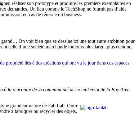
gner, réaliser son prototype et produire les premiers exemplaires en
e aux demandes. Un lieu comme le TechShop ne fournit pas d’aide
commission en cas de réussite du business.
nir grand… On voit bien que se dessine ici une tout autre ambition pour
ement celle d’une société marchande toujours plus large, plus étendue,
 de propriété liés à des créations qui ont vu le jour dans ces espaces
.
co à la rencontre de la communauté des « makers » de la Bay Area.
totype grandeur nature de Fab Lab. Outre
ndre à fabriquer ou recycler des objets.