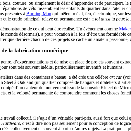
bois, couture, ou simplement le désir d’apprendre et de participer), le
réparations de vélo rassemblent les enfants du quartier dans l’atelier 
ous présentés à
Burning Man
qui mêlent métal, feu, électronique, sur l
er et le credo principal, relayé en permanence est :
« toi aussi tu peux le 
 démonstration de ce qui peut être réalisé. Un événement comme
Maker
s le monde désormais), a pour vocation à la fois d’être une formidable c
trer que derrière chacun de ces projets se cache un amateur passionné, 
 de la fabrication numérique
ut genre, d’expérimentations et de mise en place de projets souvent ext
le jour sont très souvent inédits, particulièrement inventifs et humains.
 ateliers dans des containers à bateau, a été crée une célèbre
art car
(voi
n Steel à Oakland (un quartier composé de hangars et d’ateliers d’artist
nt équipé d’un capteur de mouvement issu de la console Kinect de Micro
ets, et la volonté permanente de comprendre comment les choses foncti
travail collectif, il s’agit d’un véritable parti-pris, aussi fort que cel
e Hardware
, c’est-à-dire non pas seulement pour la conception de logicie
t créés collectivement et souvent à partir d’autres objets. La pratique la