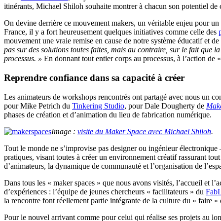
itinérants, Michael Shiloh souhaite montrer à chacun son potentiel de 
On devine derrière ce mouvement makers, un véritable enjeu pour un appr
France, il y a fort heureusement quelques initiatives comme celle des
mouvement une vraie remise en cause de notre système éducatif et de
pas sur des solutions toutes faites, mais au contraire, sur le fait que
processus. »
En donnant tout entier corps au processus, à l’action de « 
Reprendre confiance dans sa capacité à créer
Les animateurs de workshops rencontrés ont partagé avec nous un cons
pour Mike Petrich du
Tinkering Studio
, pour Dale Dougherty de
Mak
phases de création et d’animation du lieu de fabrication numérique.
Image :
visite du Maker Space avec Michael Shiloh
.
Tout le monde ne s’improvise pas designer ou ingénieur électronique – 
pratiques, visant toutes à créer un environnement créatif rassurant tou
d’animateurs, la dynamique de communauté et l’organisation de l’esp
Dans tous les « maker spaces » que nous avons visités, l’accueil et l’
d’expériences : l’équipe de jeunes chercheurs « facilitateurs » du
FabL
la rencontre font réellement partie intégrante de la culture du « faire »
Pour le nouvel arrivant comme pour celui qui réalise ses projets au lon