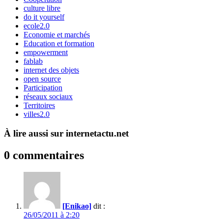
culture libre
do it yourself
ecole2.0
Economie et marchés
Education et formation
empowerment
fablab
internet des objets
open source
Participation
réseaux sociaux
Territoires
villes2.0
À lire aussi sur internetactu.net
0 commentaires
[Enikao]
dit :
26/05/2011 à 2:20