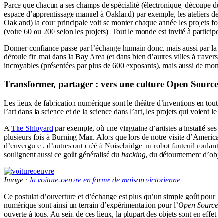
Parce que chacun a ses champs de spécialité (électronique, découpe du 
espace d’apprentissage manuel à Oakland) par exemple, les ateliers de 
Oakland) la cour principale voit se monter chaque année les projets f
(voire 60 ou 200 selon les projets). Tout le monde est invité à particip
Donner confiance passe par l’échange humain donc, mais aussi par la
déroule fin mai dans la Bay Area (et dans bien d’autres villes à traver
incroyables (présentées par plus de 600 exposants), mais aussi de mon
Transformer, partager : vers une culture Open Source
Les lieux de fabrication numérique sont le théâtre d’inventions en to
l’art dans la science et de la science dans l’art, les projets qui voient 
A
The Shipyard
par exemple, où une vingtaine d’artistes a installé ses
plusieurs fois à Burning Man. Alors que lors de notre visite d’America
d’envergure ; d’autres ont créé à Noisebridge un robot fauteuil roula
soulignent aussi ce goût généralisé du
hacking
, du détournement d’obj
Image :
la voiture-oeuvre en forme de maison victorienne
…
Ce postulat d’ouverture et d’échange est plus qu’un simple goût pour le 
numérique sont ainsi un terrain d’expérimentation pour l’
Open Sourc
ouverte à tous. Au sein de ces lieux, la plupart des objets sont en effe