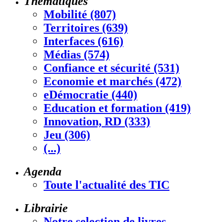
Thématiques
Mobilité (807)
Territoires (639)
Interfaces (616)
Médias (574)
Confiance et sécurité (531)
Economie et marchés (472)
eDémocratie (440)
Education et formation (419)
Innovation, RD (333)
Jeu (306)
(...)
Agenda
Toute l'actualité des TIC
Librairie
Notre selection de livres