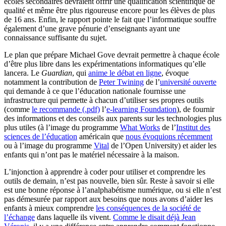
écoles secondaires devraient offrir une qualification scientifique de
qualité et même être plus rigoureuse encore pour les élèves de plus
de 16 ans. Enfin, le rapport pointe le fait que l’informatique souffre
également d’une grave pénurie d’enseignants ayant une
connaissance suffisante du sujet.
Le plan que prépare Michael Gove devrait permettre à chaque école
d’être plus libre dans les expérimentations informatiques qu’elle
lancera. Le
Guardian
, qui
anime le débat en ligne
, évoque
notamment la contribution de
Peter Twining
de l’
université ouverte
qui demande à ce que l’éducation nationale fournisse une
infrastructure qui permette à chacun d’utiliser ses propres outils
(comme
le recommande (.pdf)
l’
e-learning Foundation
), de fournir
des informations et des conseils aux parents sur les technologies plus
plus utiles (à l’image du programme
What Works
de l’
Institut des
sciences de l’éducation
américain que
nous évoquions récemment
ou à l’image du programme
Vital
de l’Open University) et aider les
enfants qui n’ont pas le matériel nécessaire à la maison.
L’injonction à apprendre à coder pour utiliser et comprendre les
outils de demain, n’est pas nouvelle, bien sûr. Reste à savoir si elle
est une bonne réponse à l’analphabétisme numérique, ou si elle n’est
pas démesurée par rapport aux besoins que nous avons d’aider les
enfants à mieux comprendre
les conséquences de la société de
l’échange
dans laquelle ils vivent.
Comme le disait déjà Jean