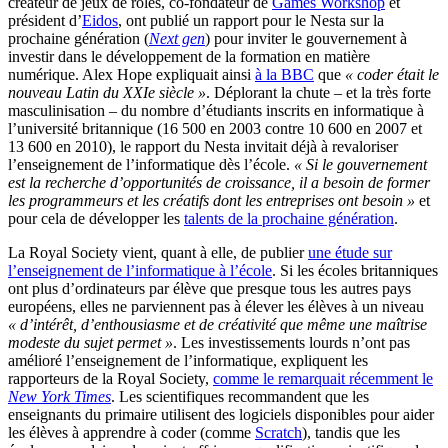
créateur de jeux de rôles, co-fondateur de
Games Workshop
et
président d’
Eidos
, ont publié un rapport pour le Nesta sur la
prochaine génération (
Next gen
) pour inviter le gouvernement à
investir dans le développement de la formation en matière
numérique. Alex Hope expliquait ainsi
à la BBC
que
« coder était le
nouveau Latin du XXIe siècle »
. Déplorant la chute – et la très forte
masculinisation – du nombre d’étudiants inscrits en informatique à
l’université britannique (16 500 en 2003 contre 10 600 en 2007 et
13 600 en 2010), le rapport du Nesta invitait déjà à revaloriser
l’enseignement de l’informatique dès l’école.
« Si le gouvernement
est la recherche d’opportunités de croissance, il a besoin de former
les programmeurs et les créatifs dont les entreprises ont besoin »
et
pour cela de développer les
talents de la prochaine génération
.
La Royal Society vient, quant à elle, de publier
une étude sur
l’enseignement de l’informatique à l’école
. Si les écoles britanniques
ont plus d’ordinateurs par élève que presque tous les autres pays
européens, elles ne parviennent pas à élever les élèves à un niveau
« d’intérêt, d’enthousiasme et de créativité que même une maîtrise
modeste du sujet permet »
. Les investissements lourds n’ont pas
amélioré l’enseignement de l’informatique, expliquent les
rapporteurs de la Royal Society,
comme le remarquait récemment le
New York Times
. Les scientifiques recommandent que les
enseignants du primaire utilisent des logiciels disponibles pour aider
les élèves à apprendre à coder (comme
Scratch
), tandis que les