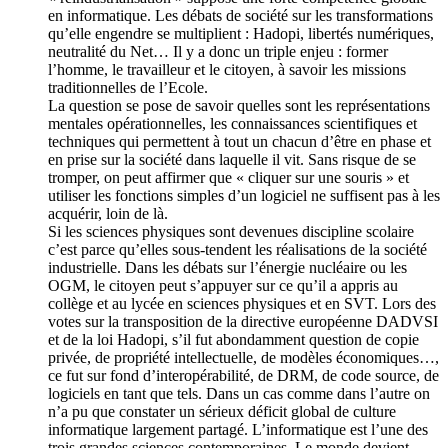
en informatique. Les débats de société sur les transformations
qu’elle engendre se multiplient : Hadopi, libertés numériques,
neutralité du Net… Il y a donc un triple enjeu : former
l’homme, le travailleur et le citoyen, à savoir les missions
traditionnelles de l’Ecole.
La question se pose de savoir quelles sont les représentations
mentales opérationnelles, les connaissances scientifiques et
techniques qui permettent à tout un chacun d’être en phase et
en prise sur la société dans laquelle il vit. Sans risque de se
tromper, on peut affirmer que « cliquer sur une souris » et
utiliser les fonctions simples d’un logiciel ne suffisent pas à les
acquérir, loin de là.
Si les sciences physiques sont devenues discipline scolaire
c’est parce qu’elles sous-tendent les réalisations de la société
industrielle. Dans les débats sur l’énergie nucléaire ou les
OGM, le citoyen peut s’appuyer sur ce qu’il a appris au
collège et au lycée en sciences physiques et en SVT. Lors des
votes sur la transposition de la directive européenne DADVSI
et de la loi Hadopi, s’il fut abondamment question de copie
privée, de propriété intellectuelle, de modèles économiques…,
ce fut sur fond d’interopérabilité, de DRM, de code source, de
logiciels en tant que tels. Dans un cas comme dans l’autre on
n’a pu que constater un sérieux déficit global de culture
informatique largement partagé. L’informatique est l’une des
trois grandes sciences contemporaines. Le monde devient