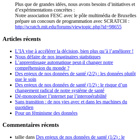
Plus que de grandes idées, nous avons besoins d’initiatives et
d’expérimentations concrètes :
Notre association FESC avec le pôle multimédia de Bruxelles
prépare un concours de programmation avec SCRATCH :
http://scratch.mit.edu/forums/viewtopic.php?id=98655
Articles récents
L’IA vise à accélérer la décision, bien plus qu’à l’améliorer !
Nous défaire de nos imaginaires statistiques
L’apprentissage automatique peut-il changer notre
compréhension du monde ?
Des enjeux de nos données de santé (2/2) : les données plutôt
que le soin
Des enjeux de nos données de santé (1/2) : le risque d’un
changement radical de notre système de santé
Dé-monopoliser l’internet par l’interopérabilité
Sans transition : de nos vies avec et dans les machines du
quotidien
Pour un féminisme des données
Commentaires récents
tallie
dans
Des enjeux de nos données de santé (1/2) : le