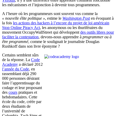
Véronis
, il y a une différence entre apprendre comment fonctionne
les mécanismes et l’injonction à devenir tous programmeurs.
A l’heure où les programmeurs sont souvent vus comme la
« nouvelle élite politique »
, estime le
Washington Post
en évoquant à
la fois
les actions des hackers à l’encore du projet de loi américain
Stop Online Piracy Act
, les anonymous ou les thuriféraires du
mouvement OccupyWallStreet qui développent
des outils libres pour
faciliter la contestation
, devons-nous apprendre à
programmer ou à
être programmé
, comme le soulignait le journaliste Douglas
Rushkoff dans son livre éponyme ?
Certains semblent sûrs
de la réponse. La
Code
Academy
a déclaré 2012
l’année du Code
, en
rassemblant déjà 290
000 personnes désirant
faire l’apprentissage du
codage et leur proposant
des
cours
pratiques et
hebdomadaires. Cette
école du code, créée par
deux étudiants de
l’université de
Columbia, Zach Sims et