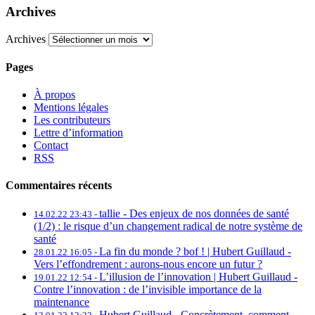
Archives
Archives
Pages
À propos
Mentions légales
Les contributeurs
Lettre d’information
Contact
RSS
Commentaires récents
tallie -
Des enjeux de nos données de santé
14.02.22 23:43 -
(1/2) : le risque d’un changement radical de notre système de
santé
La fin du monde ? bof ! | Hubert Guillaud -
28.01.22 16:05 -
Vers l’effondrement : aurons-nous encore un futur ?
L’illusion de l’innovation | Hubert Guillaud -
19.01.22 12:54 -
Contre l’innovation : de l’invisible importance de la
maintenance
Hubert Guillaud -
Concrètement, comment