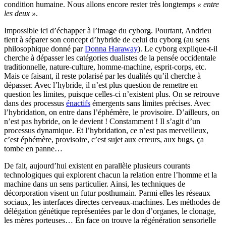
condition humaine. Nous allons encore rester très longtemps
« entre
les deux »
.
Impossible ici d’échapper à l’image du cyborg. Pourtant, Andrieu
tient à séparer son concept d’hybride de celui du cyborg (au sens
philosophique donné par
Donna Haraway
). Le cyborg explique-t-il
cherche à dépasser les catégories dualistes de la pensée occidentale
traditionnelle, nature-culture, homme-machine, esprit-corps, etc.
Mais ce faisant, il reste polarisé par les dualités qu’il cherche à
dépasser. Avec l’hybride, il n’est plus question de remettre en
question les limites, puisque celles-ci n’existent plus. On se retrouve
dans des processus
énactifs
émergents sans limites précises. Avec
l’hybridation, on entre dans l’éphémère, le provisoire. D’ailleurs, on
n’est pas hybride, on le devient ! Constamment ! Il s’agit d’un
processus dynamique. Et l’hybridation, ce n’est pas merveilleux,
c’est éphémère, provisoire, c’est sujet aux erreurs, aux bugs, ça
tombe en panne…
De fait, aujourd’hui existent en parallèle plusieurs courants
technologiques qui explorent chacun la relation entre l’homme et la
machine dans un sens particulier. Ainsi, les techniques de
décorporation visent un futur posthumain. Parmi elles les réseaux
sociaux, les interfaces directes cerveaux-machines. Les méthodes de
délégation génétique représentées par le don d’organes, le clonage,
les mères porteuses… En face on trouve la régénération sensorielle