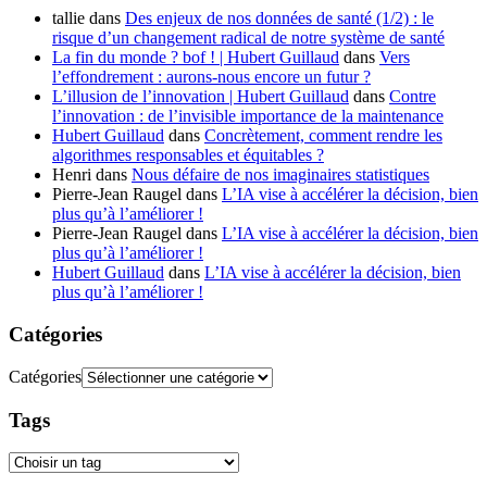
tallie
dans
Des enjeux de nos données de santé (1/2) : le
risque d’un changement radical de notre système de santé
La fin du monde ? bof ! | Hubert Guillaud
dans
Vers
l’effondrement : aurons-nous encore un futur ?
L’illusion de l’innovation | Hubert Guillaud
dans
Contre
l’innovation : de l’invisible importance de la maintenance
Hubert Guillaud
dans
Concrètement, comment rendre les
algorithmes responsables et équitables ?
Henri
dans
Nous défaire de nos imaginaires statistiques
Pierre-Jean Raugel
dans
L’IA vise à accélérer la décision, bien
plus qu’à l’améliorer !
Pierre-Jean Raugel
dans
L’IA vise à accélérer la décision, bien
plus qu’à l’améliorer !
Hubert Guillaud
dans
L’IA vise à accélérer la décision, bien
plus qu’à l’améliorer !
Catégories
Catégories
Tags