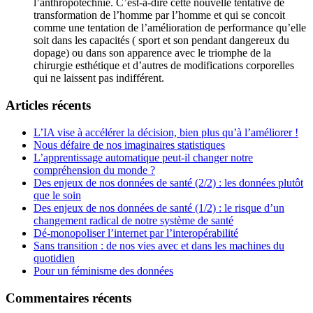
l’anthropotechnie. C’est-à-dire cette nouvelle tentative de
transformation de l’homme par l’homme et qui se concoit
comme une tentation de l’amélioration de performance qu’elle
soit dans les capacités ( sport et son pendant dangereux du
dopage) ou dans son apparence avec le triomphe de la
chirurgie esthétique et d’autres de modifications corporelles
qui ne laissent pas indifférent.
Articles récents
L’IA vise à accélérer la décision, bien plus qu’à l’améliorer !
Nous défaire de nos imaginaires statistiques
L’apprentissage automatique peut-il changer notre
compréhension du monde ?
Des enjeux de nos données de santé (2/2) : les données plutôt
que le soin
Des enjeux de nos données de santé (1/2) : le risque d’un
changement radical de notre système de santé
Dé-monopoliser l’internet par l’interopérabilité
Sans transition : de nos vies avec et dans les machines du
quotidien
Pour un féminisme des données
Commentaires récents