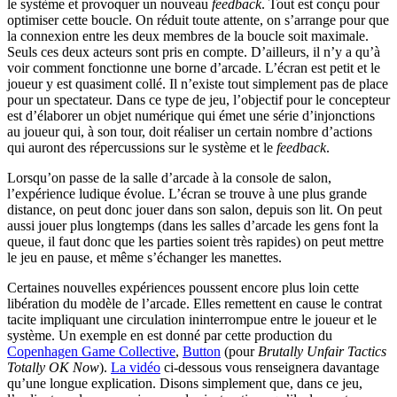
le système et provoquer un nouveau
feedback
. Tout est conçu pour
optimiser cette boucle. On réduit toute attente, on s’arrange pour que
la connexion entre les deux membres de la boucle soit maximale.
Seuls ces deux acteurs sont pris en compte. D’ailleurs, il n’y a qu’à
voir comment fonctionne une borne d’arcade. L’écran est petit et le
joueur y est quasiment collé. Il n’existe tout simplement pas de place
pour un spectateur. Dans ce type de jeu, l’objectif pour le concepteur
est d’élaborer un objet numérique qui émet une série d’injonctions
au joueur qui, à son tour, doit réaliser un certain nombre d’actions
qui auront des répercussions sur le système et le
feedback
.
Lorsqu’on passe de la salle d’arcade à la console de salon,
l’expérience ludique évolue. L’écran se trouve à une plus grande
distance, on peut donc jouer dans son salon, depuis son lit. On peut
aussi jouer plus longtemps (dans les salles d’arcade les gens font la
queue, il faut donc que les parties soient très rapides) on peut mettre
le jeu en pause, et même s’échanger les manettes.
Certaines nouvelles expériences poussent encore plus loin cette
libération du modèle de l’arcade. Elles remettent en cause le contrat
tacite impliquant une circulation ininterrompue entre le joueur et le
système. Un exemple en est donné par cette production du
Copenhagen Game Collective
,
Button
(pour
Brutally Unfair Tactics
Totally OK Now
).
La vidéo
ci-dessous vous renseignera davantage
qu’une longue explication. Disons simplement que, dans ce jeu,