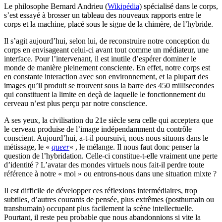
Le philosophe Bernard Andrieu (
Wikipédia
) spécialisé dans le corps,
s’est essayé à brosser un tableau des nouveaux rapports entre le
corps et la machine, placé sous le signe de la chimère, de l’hybride.
Il s’agit aujourd’hui, selon lui, de reconstruire notre conception du
corps en envisageant celui-ci avant tout comme un médiateur, une
interface. Pour l’intervenant, il est inutile d’espérer dominer le
monde de manière pleinement consciente. En effet, notre corps est
en constante interaction avec son environnement, et la plupart des
images qu’il produit se trouvent sous la barre des 450 millisecondes
qui constituent la limite en deçà de laquelle le fonctionnement du
cerveau n’est plus perçu par notre conscience.
A ses yeux, la civilisation du 21e siècle sera celle qui acceptera que
le cerveau produise de l’image indépendamment du contrôle
conscient. Aujourd’hui, a-t-il poursuivi, nous nous situons dans le
métissage, le «
queer
« , le mélange. Il nous faut donc penser la
question de l’hybridation. Celle-ci constitue-t-elle vraiment une perte
d’identité ? L’avatar des mondes virtuels nous fait-il perdre toute
référence à notre « moi » ou entrons-nous dans une situation mixte ?
Il est difficile de développer ces réflexions intermédiaires, trop
subtiles, d’autres courants de pensée, plus extrêmes (posthumain ou
transhumain) occupant plus facilement la scène intellectuelle.
Pourtant, il reste peu probable que nous abandonnions si vite la