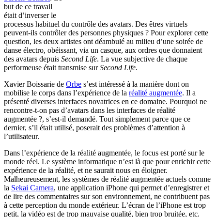
but de ce travail
était d’inverser le
processus habituel du contrôle des avatars. Des êtres virtuels
peuvent-ils contrôler des personnes physiques ? Pour explorer cette
question, les deux artistes ont déambulé au milieu d’une soirée de
danse électro, obéissant, via un casque, aux ordres que donnaient
des avatars depuis
Second Life
. La vue subjective de chaque
performeuse était transmise sur
Second Life
.
Xavier Boissarie de
Orbe
s’est intéressé à la manière dont on
mobilise le corps dans l’expérience de la
réalité augmentée
. Il a
présenté diverses interfaces novatrices en ce domaine. Pourquoi ne
rencontre-t-on pas d’avatars dans les interfaces de réalité
augmentée ?, s’est-il demandé. Tout simplement parce que ce
dernier, s’il était utilisé, poserait des problèmes d’attention à
l’utilisateur.
Dans l’expérience de la réalité augmentée, le focus est porté sur le
monde réel. Le système informatique n’est là que pour enrichir cette
expérience de la réalité, et ne saurait nous en éloigner.
Malheureusement, les systèmes de réalité augmentée actuels comme
la
Sekai Camera
, une application iPhone qui permet d’enregistrer et
de lire des commentaires sur son environnement, ne contribuent pas
à cette perception du monde extérieur. L’écran de l’iPhone est trop
petit, la vidéo est de trop mauvaise qualité, bien trop bruitée, etc.