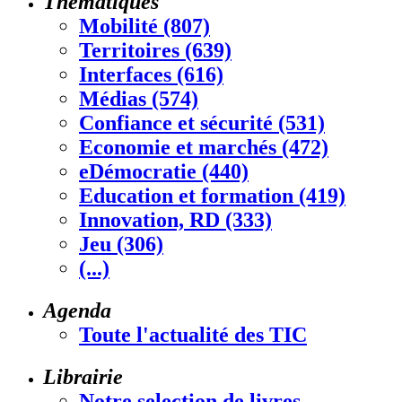
Thématiques
Mobilité (807)
Territoires (639)
Interfaces (616)
Médias (574)
Confiance et sécurité (531)
Economie et marchés (472)
eDémocratie (440)
Education et formation (419)
Innovation, RD (333)
Jeu (306)
(...)
Agenda
Toute l'actualité des TIC
Librairie
Notre selection de livres