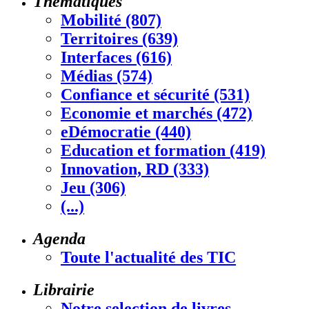
Thématiques
Mobilité (807)
Territoires (639)
Interfaces (616)
Médias (574)
Confiance et sécurité (531)
Economie et marchés (472)
eDémocratie (440)
Education et formation (419)
Innovation, RD (333)
Jeu (306)
(...)
Agenda
Toute l'actualité des TIC
Librairie
Notre selection de livres