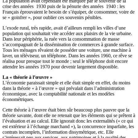
La population avait cependant été marquée par le souvenir de la
crise des années 1930 puis de la pénurie des années 1940 : les
Français éprouvaient le besoin de s’équiper, de consommer, voire de
se « goinfrer », pour oublier ces souvenirs pénibles.
L’exode rural, très rapide, avait d’ailleurs rempli les villes d’une
population qui souhaitait vite accéder aux plaisirs de la vie urbaine.
Dans leur périphérie, la ruée vers la consommation de masse
s’accompagnait de la dissémination de commerces à grande surface.
Tous les ménages rêvaient de posséder une voiture, une machine à
laver, un téléviseur, un téléphone. Dans les années 1960, ce rêve se
réalisa pour presque tout le monde ; seul le téléphone doit encore
attendre les années 1970 pour devenir largement disponible.
La « théorie à l’œuvre »
L’économie paraissait simple et elle était simple en effet, du moins
dans la théorie « à l’œuvre » qui prévalait dans l’administration
économique, avec la comptabilité nationale et les modèles
économétriques.
Cette théorie à l’œuvre était bien sûr beaucoup plus pauvre que la
théorie savante, dont elle ne retenait que les éléments qui se prêtent à
l’évaluation et au calcul. Elle ignorait donc les externalités (« ce qui
est extérieur à l’échange marchand »), la concurrence imparfaite, les
contrats incomplets, l’information dissymétrique, etc. Elle
s’intéressait peu aux services, aux patrimoines et à la qualité des