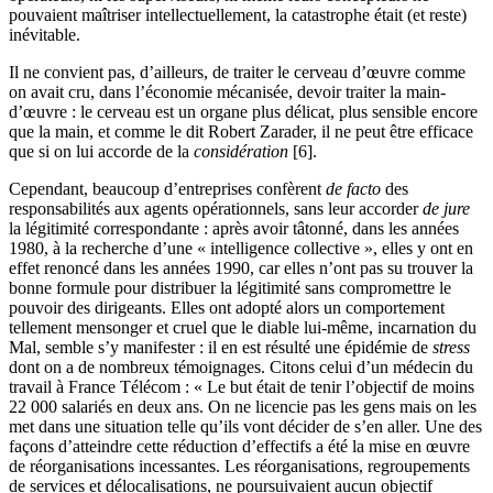
pouvaient maîtriser intellectuellement, la catastrophe était (et reste)
inévitable.
Il ne convient pas, d’ailleurs, de traiter le cerveau d’œuvre comme
on avait cru, dans l’économie mécanisée, devoir traiter la main-
d’œuvre : le cerveau est un organe plus délicat, plus sensible encore
que la main, et comme le dit Robert Zarader, il ne peut être efficace
que si on lui accorde de la
considération
[6].
Cependant, beaucoup d’entreprises confèrent
de facto
des
responsabilités aux agents opérationnels, sans leur accorder
de jure
la légitimité correspondante : après avoir tâtonné, dans les années
1980, à la recherche d’une « intelligence collective », elles y ont en
effet renoncé dans les années 1990, car elles n’ont pas su trouver la
bonne formule pour distribuer la légitimité sans compromettre le
pouvoir des dirigeants. Elles ont adopté alors un comportement
tellement mensonger et cruel que le diable lui-même, incarnation du
Mal, semble s’y manifester : il en est résulté une épidémie de
stress
dont on a de nombreux témoignages. Citons celui d’un médecin du
travail à France Télécom : « Le but était de tenir l’objectif de moins
22 000 salariés en deux ans. On ne licencie pas les gens mais on les
met dans une situation telle qu’ils vont décider de s’en aller. Une des
façons d’atteindre cette réduction d’effectifs a été la mise en œuvre
de réorganisations incessantes. Les réorganisations, regroupements
de services et délocalisations, ne poursuivaient aucun objectif