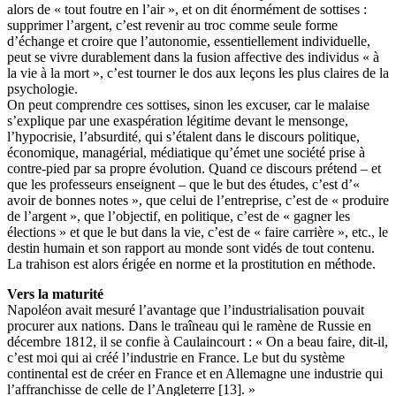
alors de « tout foutre en l’air », et on dit énormément de sottises :
supprimer l’argent, c’est revenir au troc comme seule forme
d’échange et croire que l’autonomie, essentiellement individuelle,
peut se vivre durablement dans la fusion affective des individus « à
la vie à la mort », c’est tourner le dos aux leçons les plus claires de la
psychologie.
On peut comprendre ces sottises, sinon les excuser, car le malaise
s’explique par une exaspération légitime devant le mensonge,
l’hypocrisie, l’absurdité, qui s’étalent dans le discours politique,
économique, managérial, médiatique qu’émet une société prise à
contre-pied par sa propre évolution. Quand ce discours prétend – et
que les professeurs enseignent – que le but des études, c’est d’«
avoir de bonnes notes », que celui de l’entreprise, c’est de « produire
de l’argent », que l’objectif, en politique, c’est de « gagner les
élections » et que le but dans la vie, c’est de « faire carrière », etc., le
destin humain et son rapport au monde sont vidés de tout contenu.
La trahison est alors érigée en norme et la prostitution en méthode.
Vers la maturité
Napoléon avait mesuré l’avantage que l’industrialisation pouvait
procurer aux nations. Dans le traîneau qui le ramène de Russie en
décembre 1812, il se confie à Caulaincourt : « On a beau faire, dit-il,
c’est moi qui ai créé l’industrie en France. Le but du système
continental est de créer en France et en Allemagne une industrie qui
l’affranchisse de celle de l’Angleterre [13]. »