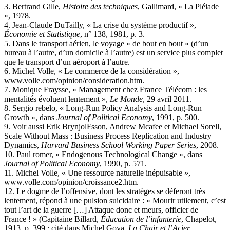
3. Bertrand Gille,
Histoire des techniques
, Gallimard, « La Pléiade
», 1978.
4. Jean-Claude DuTailly, « La crise du système productif »,
Économie et Statistique
, n° 138, 1981, p. 3.
5. Dans le transport aérien, le voyage « de bout en bout » (d’un
bureau à l’autre, d’un domicile à l’autre) est un service plus complet
que le transport d’un aéroport à l’autre.
6. Michel Volle, « Le commerce de la considération »,
www.volle.com/opinion/consideration.htm.
7. Monique Fraysse, « Management chez France Télécom : les
mentalités évoluent lentement »,
Le Monde
, 29 avril 2011.
8. Sergio rebelo, « Long-Run Policy Analysis and Long-Run
Growth », dans
Journal of Political Economy
, 1991, p. 500.
9. Voir aussi Erik BrynjolFsson, Andrew Mcafee et Michael Sorell,
Scale Without Mass : Business Process Replication and Industry
Dynamics,
Harvard Business School Working Paper Series
, 2008.
10. Paul romer, « Endogenous Technological Change », dans
Journal of Political Economy
, 1990, p. 571.
11. Michel Volle, « Une ressource naturelle inépuisable »,
www.volle.com/opinion/croissance2.htm.
12. Le dogme de l’offensive, dont les stratèges se déferont très
lentement, répond à une pulsion suicidaire : « Mourir utilement, c’est
tout l’art de la guerre […] Attaque donc et meurs, officier de
France ! » (Capitaine Billard,
Éducation de l’infanterie
, Chapelot,
1913, p. 399 ; cité dans Michel Goya,
La Chair et l’Acier
,