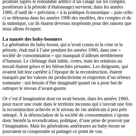
produire (après le redoutable artifice d’un calage sur les comptes
postérieurs à la période d’étalonnage) servirent, dans les années
1980, d’outil de « prévision » à la politique économique – puis celle-
ci se détourna dans les années 1990 des modèles, des comptes et de
la statistique, car ils étaient devenus inopérants pour des raisons que
nous allons évoquer.
La nausée des baby-boomers
La génération du baby-boom, qui n’avait connu ni la crise ni la
pénurie, était mal à l’aise pendant les années 1960, dans une «
société de consommation » qui manquait d’ailleurs terriblement
d’humour. Le chômage était faible, certes, mais les relations au
travail étaient grises et les hiérarchies pesantes. Les dirigeants, qui
avaient fait leur carrière à l’époque de la reconstruction, étaient
marqués par les valeurs du productivisme et empreints d’un sérieux
sommaire : nul besoin d’être imaginatif quand on a pour but de
rattraper le niveau d’avant-guerre.
Or c’est d’imagination dont on avait besoin, dans les années 1960,
pour tracer une route dans le territoire inconnu qui s’ouvrait une fois
la reconstruction achevée et le niveau de vie américain à peu près
rattrapé. À la dénonciation de la société de consommation s’ajouta
donc bientôt la revendication, politique, d’une prise de pouvoir par
l’imagination. Mais les générations antérieures au baby-boom ne
pouvaient ni comprendre ni partager ce point de vue.