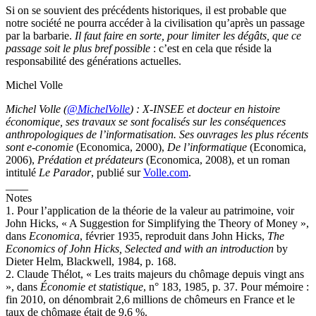
Si on se souvient des précédents historiques, il est probable que
notre société ne pourra accéder à la civilisation qu’après un passage
par la barbarie.
Il faut faire en sorte, pour limiter les dégâts, que ce
passage soit le plus bref possible
: c’est en cela que réside la
responsabilité des générations actuelles.
Michel Volle
Michel Volle (
@MichelVolle
) : X-INSEE et docteur en histoire
économique, ses travaux se sont focalisés sur les conséquences
anthropologiques de l’informatisation. Ses ouvrages les plus récents
sont
e-conomie
(Economica, 2000),
De l’informatique
(Economica,
2006),
Prédation et prédateurs
(Economica, 2008), et un roman
intitulé
Le Parador
, publié sur
Volle.com
.
____
Notes
1. Pour l’application de la théorie de la valeur au patrimoine, voir
John Hicks, « A Suggestion for Simplifying the Theory of Money »,
dans
Economica
, février 1935, reproduit dans John Hicks,
The
Economics of John Hicks, Selected and with an introduction
by
Dieter Helm, Blackwell, 1984, p. 168.
2. Claude Thélot, « Les traits majeurs du chômage depuis vingt ans
», dans
Économie et statistique
, n° 183, 1985, p. 37. Pour mémoire :
fin 2010, on dénombrait 2,6 millions de chômeurs en France et le
taux de chômage était de 9,6 %.