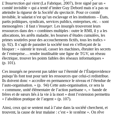
L’Insurrection qui vient
(La Fabrique, 2007), livre signé par un «
comité invisible » qui a tenté d’imiter Guy Debord mais n’a pas su
atteindre la rigueur de la
Société du spectacle
. Pour ce comité
invisible, le salariat n’est qu’un esclavage et les institutions – États,
partis politiques, syndicats, services publics, entreprises, etc. – sont
mensongères : il faut
s’insurger
. Les insurgés trouveront leurs
ressources dans des « combines multiples : outre le RMI, il y a les
allocations, les arrêts maladie, les bourses d’études cumulées, les
primes soutirées pour des accouchements fictifs, tous les trafics »
(p. 92). Il s’agit de parasiter la société tout en s’efforçant de la
bloquer : « ralentir le travail, casser les machines, ébruiter les secrets
de l’entreprise… rendre inutilisable une ligne de TGV, un réseau
électrique, trouver les points faibles des réseaux informatiques »
(p. 101).
Ces insurgés ne peuvent pas tabler sur l’éternité de l’Étatprovidence
puisqu’ils font tout pour tarir les ressources que celui-ci redistribue.
Ils doivent donc « accroître en permanence le niveau et l’étendue de
l’auto-organisation. » (p. 94) Cette auto-organisation, ce sera la
« commune, unité élémentaire de l’action partisane », « bande de
frères et de sœurs liés à la vie à la mort » dont l’extension permettra
« l’abolition pratique de l’argent » (p. 107).
Ainsi, ceux qui se sentent mal à l’aise dans la société cherchent, et
trouvent, la cause de leur malaise : c’est « le système ». On rêve