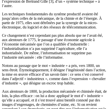
l’expression de Bertrand Gille [3], d’un « système technique » à
l’autre.
Les techniques fondamentales du système productif avaient été
jusqu’alors celles de la mécanique, de la chimie et de l’énergie. À
partir de 1975, elles sont détrônées par la synergie de la micro-
électronique, du logiciel et des réseaux de télécommunication.
Ce changement n’est cependant pas plus absolu que ne l’avait été,
aux alentours de 1775, le passage d’une économie agricole à
l’économie mécanisée que l’on a qualifiée d’industrielle :
l’industrialisation n’a pas supprimé l’agriculture, elle l’a
industrialisée. De même, l’informatisation ne supprime pas
l’industrie mécanisée : elle l’informatise.
Notons au passage que le mot « industrie » a pris, vers 1800, un
sens étroit. Étymologiquement, il désigne l’ingéniosité dans l’action,
la mise en œuvre efficace d’un savoir-faire : ce sens s’est conservé
dans l’adjectif « industrieux », comme dans l’expression « chevalier
d’industrie », qui désigne un escroc trop habile.
Aux alentours de 1800, la production mécanisée et chimisée était, de
loin, la plus efficace : on lui a donc appliqué le mot d’« industrie »
qu’elle a accaparé, et il s’est trouvé ainsi bientôt connoté par des
images d’engrenages, de cheminées d’usine, etc. Si on revient
cependant à son étymologie, on peut dire que l’informatisation est la