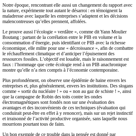
Notre époque, rencontrant elle aussi un changement du rapport avec
la nature, expérimente tout autant le désarroi : en témoignent la
maladresse avec laquelle les entreprises s’adaptent et les décisions
malencontreuses qu’elles prennent, affolées.
Le prouve aussi l’écologie « verdâtre », comme dit Yann Moulier
Boutang : partant de la corrélation entre le PIB en volume et la
consommation d’énergie, puis identifiant ce PIB avec la richesse
économique, elle milite pour une « décroissance », afin de combattre
le réchauffement climatique et d’anticiper l’épuisement des
ressources fossiles. L’objectif est louable, mais le raisonnement est
faux : l’hommage que cette écologie rend à un PIB anachronique
montre qu’elle n’a rien compris à l’économie contemporaine.
Plus profondément, on observe une épidémie de haine envers les
entreprises et, plus généralement, envers les institutions. Des slogans
comme « sortir du nucléaire ! » ou « non au gaz de schiste ! », ainsi
que la campagne de Robin des toits contre les ondes
électromagnétiques sont fondés non sur une évaluation des
avantages et des inconvénients de ces techniques (évaluation qui
conduirait peut-être en effet à y renoncer), mais sur un rejet instinctif
et irraisonné de l’activité productive organisée, sans laquelle nous
mourrions pourtant tous de faim.
Un bon exemple de ce trouble dans la pensée est donné par