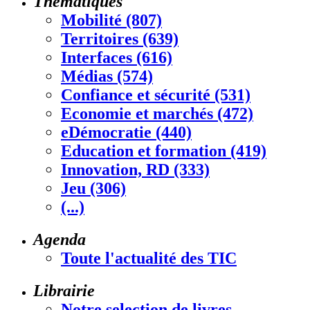
Thématiques
Mobilité (807)
Territoires (639)
Interfaces (616)
Médias (574)
Confiance et sécurité (531)
Economie et marchés (472)
eDémocratie (440)
Education et formation (419)
Innovation, RD (333)
Jeu (306)
(...)
Agenda
Toute l'actualité des TIC
Librairie
Notre selection de livres