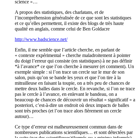
science »…
A propos des statistiques, des charlatans, et de
l’incompréhension généralisée de ce que sont les statistiques
et ce qu’elles permettent, il existe des blogs de très haute
qualité en anglais, comme celui de Ben Goldacre
http://www.badscience.net/
Enfin, il me semble que l’article cherche, en parlant de
« contexte expérimental » cherche maladroitement à pointer
du doigt l’erreur qui consiste (en statistiques) à ne pas définir
*à l’avance* ce que l’on cherche à mesurer (et comment). Un
exemple simple : si l’on trace un cercle sur le mur de son
salon, puis qu’on se bande les yeux et que l’on tire à la
mitrailleuse en faisant la toupie, on a très peu de chances de
mettre deux balles dans le cercle. En revanche, si l’on ne trace
pas le cercle à l’avance, en enlevant le bandeau, on a
beaucoup de chances de découvrir un résultat « significatif » a
posteriori, c’est-à-dire un endroit où deux impacts de balles
sont très proches (et l’on trace alors fièrement un cercle
autour)…
Ce type d’erreur est malheureusement commun dans de
nombreuses publications scientifiques… et sont détectées par
la suite (par des scientifiques)(formés ou a minima informés)