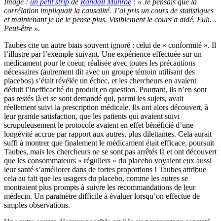
Image :
un petit strip
de
Randall Munroe
: « Je pensais que la
corrélation impliquait la causalité. J’ai pris un cours de statistiques
et maintenant je ne le pense plus. Visiblement le cours a aidé. Euh…
Peut-être ».
Taubes cite un autre biais souvent ignoré : celui de « conformité ». Il
l’illustre par l’exemple suivant. Une expérience effectuée sur un
médicament pour le coeur, réalisée avec toutes les précautions
nécessaires (autrement dit avec un groupe témoin utilisant des
placebos) s’était révélée un échec, et les chercheurs en avaient
déduit l’inefficacité du produit en question. Pourtant, ils n’en sont
pas restés là et se sont demandé qui, parmi les sujets, avait
réellement suivi la prescription médicale. Ils ont alors découvert, à
leur grande satisfaction, que les patients qui avaient suivi
scrupuleusement le protocole avaient en effet bénéficié d’une
longévité accrue par rapport aux autres, plus dilettantes. Cela aurait
suffi à montrer que finalement le médicament était efficace, poursuit
Taubes, mais les chercheurs ne se sont pas arrêtés là et ont découvert
que les consommateurs « réguliers » du placebo voyaient eux aussi
leur santé s’améliorer dans de fortes proportions ! Taubes attribue
cela au fait que les usagers du placebo, comme les autres se
montraient plus prompts à suivre les recommandations de leur
médecin. Un paramètre difficile à évaluer lorsqu’on effectue de
simples observations.