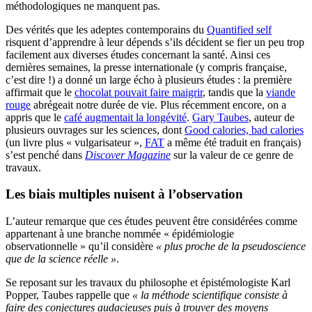
méthodologiques ne manquent pas.
Des vérités que les adeptes contemporains du
Quantified self
risquent d’apprendre à leur dépends s’ils décident se fier un peu trop
facilement aux diverses études concernant la santé. Ainsi ces
dernières semaines, la presse internationale (y compris française,
c’est dire !) a donné un large écho à plusieurs études : la première
affirmait que le
chocolat pouvait faire maigrir
, tandis que la
viande
rouge
abrégeait notre durée de vie. Plus récemment encore, on a
appris que le
café augmentait la longévité
.
Gary Taubes
, auteur de
plusieurs ouvrages sur les sciences, dont
Good calories, bad calories
(un livre plus « vulgarisateur »,
FAT
a même été traduit en français)
s’est penché dans
Discover Magazine
sur la valeur de ce genre de
travaux.
Les biais multiples nuisent à l’observation
L’auteur remarque que ces études peuvent être considérées comme
appartenant à une branche nommée « épidémiologie
observationnelle » qu’il considère
« plus proche de la pseudoscience
que de la science réelle »
.
Se reposant sur les travaux du philosophe et épistémologiste Karl
Popper, Taubes rappelle que
« la méthode scientifique consiste à
faire des conjectures audacieuses puis à trouver des moyens