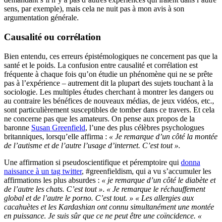
sens, par exemple), mais cela ne nuit pas à mon avis à son
argumentation générale.
Causalité ou corrélation
Bien entendu, ces erreurs épistémologiques ne concernent pas que la
santé et le poids. La confusion entre causalité et corrélation est
fréquente à chaque fois qu’on étudie un phénomène qui ne se prête
pas à l’expérience – autrement dit la plupart des sujets touchant à la
sociologie. Les multiples études cherchant à montrer les dangers ou
au contraire les bénéfices de nouveaux médias, de jeux vidéos, etc.,
sont particulièrement susceptibles de tomber dans ce travers. Et cela
ne concerne pas que les amateurs. On pense aux propos de la
baronne
Susan Greenfield
, l’une des plus célèbres psychologues
britanniques, lorsqu’elle affirma :
« Je remarque d’un côté la montée
de l’autisme et de l’autre l’usage d’internet. C’est tout ».
Une affirmation si pseudoscientifique et péremptoire qui
donna
naissance à un tag twitter
, #greenfieldism, qui a vu s’accumuler les
affirmations les plus absurdes :
« je remarque d’un côté le diabète et
de l’autre les chats. C’est tout »
.
« Je remarque le réchauffement
global et de l’autre le porno. C’est tout. »
« Les allergies aux
cacahuètes et les Kardashian ont connu simultanément une montée
en puissance. Je suis sûr que ce ne peut être une coïncidence. «