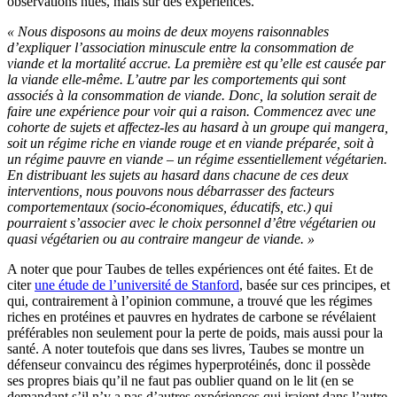
observations nues, mais sur des expériences.
« Nous disposons au moins de deux moyens raisonnables
d’expliquer l’association minuscule entre la consommation de
viande et la mortalité accrue. La première est qu’elle est causée par
la viande elle-même. L’autre par les comportements qui sont
associés à la consommation de viande. Donc, la solution serait de
faire une expérience pour voir qui a raison. Commencez avec une
cohorte de sujets et affectez-les au hasard à un groupe qui mangera,
soit un régime riche en viande rouge et en viande préparée, soit à
un régime pauvre en viande – un régime essentiellement végétarien.
En distribuant les sujets au hasard dans chacune de ces deux
interventions, nous pouvons nous débarrasser des facteurs
comportementaux (socio-économiques, éducatifs, etc.) qui
pourraient s’associer avec le choix personnel d’être végétarien ou
quasi végétarien ou au contraire mangeur de viande. »
A noter que pour Taubes de telles expériences ont été faites. Et de
citer
une étude de l’université de Stanford
, basée sur ces principes, et
qui, contrairement à l’opinion commune, a trouvé que les régimes
riches en protéines et pauvres en hydrates de carbone se révélaient
préférables non seulement pour la perte de poids, mais aussi pour la
santé. A noter toutefois que dans ses livres, Taubes se montre un
défenseur convaincu des régimes hyperprotéinés, donc il possède
ses propres biais qu’il ne faut pas oublier quand on le lit (en se
demandant s’il n’y a pas d’autres expériences qui iraient dans l’autre