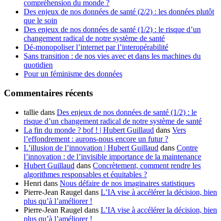
compréhension du monde ?
Des enjeux de nos données de santé (2/2) : les données plutôt
que le soin
Des enjeux de nos données de santé (1/2) : le risque d’un
changement radical de notre système de santé
Dé-monopoliser l’internet par l’interopérabilité
Sans transition : de nos vies avec et dans les machines du
quotidien
Pour un féminisme des données
Commentaires récents
tallie
dans
Des enjeux de nos données de santé (1/2) : le
risque d’un changement radical de notre système de santé
La fin du monde ? bof ! | Hubert Guillaud
dans
Vers
l’effondrement : aurons-nous encore un futur ?
L’illusion de l’innovation | Hubert Guillaud
dans
Contre
l’innovation : de l’invisible importance de la maintenance
Hubert Guillaud
dans
Concrètement, comment rendre les
algorithmes responsables et équitables ?
Henri
dans
Nous défaire de nos imaginaires statistiques
Pierre-Jean Raugel
dans
L’IA vise à accélérer la décision, bien
plus qu’à l’améliorer !
Pierre-Jean Raugel
dans
L’IA vise à accélérer la décision, bien
plus qu’à l’améliorer !