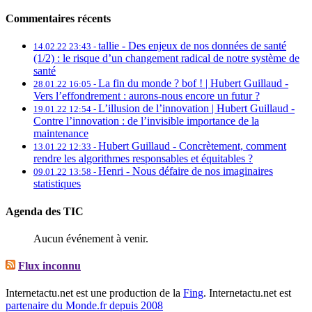
Commentaires récents
tallie -
Des enjeux de nos données de santé
14.02.22 23:43 -
(1/2) : le risque d’un changement radical de notre système de
santé
La fin du monde ? bof ! | Hubert Guillaud -
28.01.22 16:05 -
Vers l’effondrement : aurons-nous encore un futur ?
L’illusion de l’innovation | Hubert Guillaud -
19.01.22 12:54 -
Contre l’innovation : de l’invisible importance de la
maintenance
Hubert Guillaud -
Concrètement, comment
13.01.22 12:33 -
rendre les algorithmes responsables et équitables ?
Henri -
Nous défaire de nos imaginaires
09.01.22 13:58 -
statistiques
Agenda des TIC
Aucun événement à venir.
Flux inconnu
Internetactu.net est une production de la
Fing
. Internetactu.net est
partenaire du Monde.fr depuis 2008