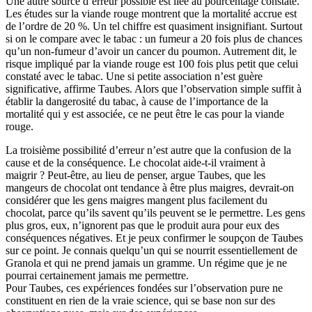
Une autre source d’erreur possible est liée au pourcentage constaté.
Les études sur la viande rouge montrent que la mortalité accrue est
de l’ordre de 20 %. Un tel chiffre est quasiment insignifiant. Surtout
si on le compare avec le tabac : un fumeur a 20 fois plus de chances
qu’un non-fumeur d’avoir un cancer du poumon. Autrement dit, le
risque impliqué par la viande rouge est 100 fois plus petit que celui
constaté avec le tabac. Une si petite association n’est guère
significative, affirme Taubes. Alors que l’observation simple suffit à
établir la dangerosité du tabac, à cause de l’importance de la
mortalité qui y est associée, ce ne peut être le cas pour la viande
rouge.
La troisième possibilité d’erreur n’est autre que la confusion de la
cause et de la conséquence. Le chocolat aide-t-il vraiment à
maigrir ? Peut-être, au lieu de penser, argue Taubes, que les
mangeurs de chocolat ont tendance à être plus maigres, devrait-on
considérer que les gens maigres mangent plus facilement du
chocolat, parce qu’ils savent qu’ils peuvent se le permettre. Les gens
plus gros, eux, n’ignorent pas que le produit aura pour eux des
conséquences négatives. Et je peux confirmer le soupçon de Taubes
sur ce point. Je connais quelqu’un qui se nourrit essentiellement de
Granola et qui ne prend jamais un gramme. Un régime que je ne
pourrai certainement jamais me permettre.
Pour Taubes, ces expériences fondées sur l’observation pure ne
constituent en rien de la vraie science, qui se base non sur des