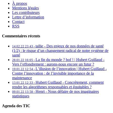
À propos
Mentions légales
Les contributeurs
Lettre d’information
Contact
RSS
Commentaires récents
tallie -
Des enjeux de nos données de santé
14.02.22 23:43 -
(1/2) : le risque d’un changement radical de notre système de
santé
La fin du monde ? bof ! | Hubert Guillaud -
28.01.22 16:05 -
Vers l’effondrement : aurons-nous encore un futur ?
L’illusion de l’innovation | Hubert Guillaud -
19.01.22 12:54 -
Contre l’innovation : de l’invisible importance de la
maintenance
Hubert Guillaud -
Concrètement, comment
13.01.22 12:33 -
rendre les algorithmes responsables et équitables ?
Henri -
Nous défaire de nos imaginaires
09.01.22 13:58 -
statistiques
Agenda des TIC