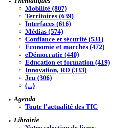
Thématiques
Mobilité (807)
Territoires (639)
Interfaces (616)
Médias (574)
Confiance et sécurité (531)
Economie et marchés (472)
eDémocratie (440)
Education et formation (419)
Innovation, RD (333)
Jeu (306)
(...)
Agenda
Toute l'actualité des TIC
Librairie
Notre selection de livres