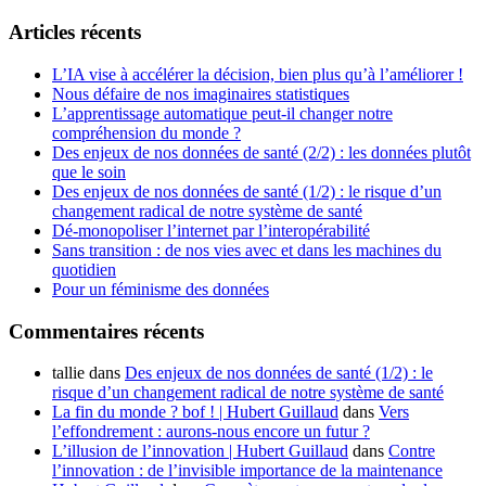
Articles récents
L’IA vise à accélérer la décision, bien plus qu’à l’améliorer !
Nous défaire de nos imaginaires statistiques
L’apprentissage automatique peut-il changer notre
compréhension du monde ?
Des enjeux de nos données de santé (2/2) : les données plutôt
que le soin
Des enjeux de nos données de santé (1/2) : le risque d’un
changement radical de notre système de santé
Dé-monopoliser l’internet par l’interopérabilité
Sans transition : de nos vies avec et dans les machines du
quotidien
Pour un féminisme des données
Commentaires récents
tallie
dans
Des enjeux de nos données de santé (1/2) : le
risque d’un changement radical de notre système de santé
La fin du monde ? bof ! | Hubert Guillaud
dans
Vers
l’effondrement : aurons-nous encore un futur ?
L’illusion de l’innovation | Hubert Guillaud
dans
Contre
l’innovation : de l’invisible importance de la maintenance