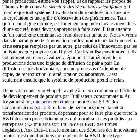
par le producteur, estime von Hippel. Et de rappeler les propos de
Thomas Kuhn dans
La structure des révolutions scientifiques
qui
montre que tout système d’explication du monde est à la fois une
interprétation et une grille d’observation des phénomènes. Tant
qu’un paradigme domine, est fortement implanté dans les mentalités
d’une société, nous devons apprendre à faire avec. Il faut attendre
qu’un paradigme dominant soit remplacé par un autre. Nous vivrons
dans le paradigme de l’innovation par les producteurs tant que celui-
ci ne sera pas remplacé par un autre, par celui de l’innovation par les
utilisateurs que propose von Hippel. Car les utilisateurs innovent. Ils
collaborent entre eux, évaluent, répliquent et améliorent leurs
productions dans une logique de diffusion de pair à pair. La
diffusion est très horizontale, dans un processus d’adoption, de
copie, de reproduction, d’amélioration collaborative. C’est
seulement ensuite que le système de production prend le relais.
Depuis deux ans, von Hippel travaille à mieux comprendre l’échelle
de développement de produits par l’utilisateur-consommateur. Au
Royaume-Uni,
une première étude
a montré que 6,1 % des
consommateurs (soit 2,9 millions de personnes) inventaient ou
transformaient des produits, dépensant pour se faire plus que toute la
R&D des entreprises britanniques qui fournissent des produits aux
entreprises (5,2 milliards soit 140 % de la R&D des firmes
anglaises). Aux Etats-Unis, le montant des dépenses des innovateurs
pilotes n’est que d’un tiers du montant de la R&D de ce type