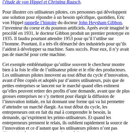
l’étude de von Hippel et Christina Raasch
.
Pour illustrer ces utilisateurs pilotes, ces personnes qui développent
une solution pour répondre à un besoin spécifique, quotidien, Eric
von Hippel
rappelle l’histoire
du docteur
John Heysham Gibbon
,
l’inventeur du coeur et du poumon artificiels. Après avoir imaginé le
procédé en 1931, le docteur Gibbon produit un premier prototype en
1935. Il faudra pourtant attendre 1953 pour qu’il l’utilise sur
l’homme. Pourtant, il a très tôt démarché des industriels pour qu’ils
l’aident à développer sa machine. Sans succès. Pour eux, il n’y avait
pas de marché pour cette machine.
Cet exemple emblématique qu’utilise souvent le chercheur montre
bien à la fois le rôle de l’utilisateur pilote et le rôle des producteurs.
Les utilisateurs pilotes innovent au tout début du cycle d’innovation,
avant d’être copiés et adoptés par d’autres utilisateurs, puis que de
petites entreprises se lancent sur le marché quand elles estiment
qu’elles peuvent retirer des profits d’une demande, avant que de plus
grosses entreprises ne s’y mettent pour élargir la diffusion de
l’innovation initiale, en lui donnant une forme qui va lui permettre
d’atteindre un marché élargit. Au tout début du cycle, les
entrepreneurs ont en fait du mal à comprendre le besoin, la
demande, qu’expriment les primo-utilisateurs. Et quand les
entrepreneurs prennent le relais, ils oublient rapidement la source de
l’innovation et ce d’autant que les utilisateurs pilotes n’ont pas