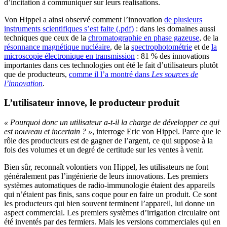
d’incitation à communiquer sur leurs réalisations.
Von Hippel a ainsi observé comment l’innovation
de plusieurs
instruments scientifiques s’est faite (.pdf)
: dans les domaines aussi
techniques que ceux de la
chromatographie en phase gazeuse
, de la
résonnance magnétique nucléaire
, de la
spectrophotométrie
et de
la
microscopie électronique en transmission
: 81 % des innovations
importantes dans ces technologies ont été le fait d’utilisateurs plutôt
que de producteurs,
comme il l’a montré dans
Les sources de
l’innovation
.
L’utilisateur innove, le producteur produit
« Pourquoi donc un utilisateur a-t-il la charge de développer ce qui
est nouveau et incertain ? »
, interroge Eric von Hippel. Parce que le
rôle des producteurs est de gagner de l’argent, ce qui suppose à la
fois des volumes et un degré de certitude sur les ventes à venir.
Bien sûr, reconnaît volontiers von Hippel, les utilisateurs ne font
généralement pas l’ingénierie de leurs innovations. Les premiers
systèmes automatiques de radio-immunologie étaient des appareils
qui n’étaient pas finis, sans coque pour en faire un produit. Ce sont
les producteurs qui bien souvent terminent l’appareil, lui donne un
aspect commercial. Les premiers systèmes d’irrigation circulaire ont
été inventés par des fermiers. Mais les versions commerciales qui en