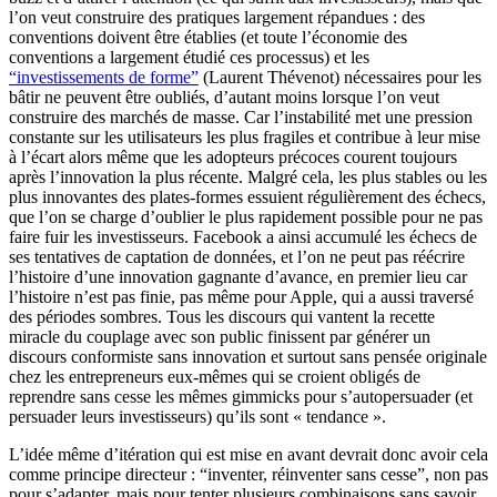
l’on veut construire des pratiques largement répandues : des
conventions doivent être établies (et toute l’économie des
conventions a largement étudié ces processus) et les
“investissements de forme”
(Laurent Thévenot) nécessaires pour les
bâtir ne peuvent être oubliés, d’autant moins lorsque l’on veut
construire des marchés de masse. Car l’instabilité met une pression
constante sur les utilisateurs les plus fragiles et contribue à leur mise
à l’écart alors même que les adopteurs précoces courent toujours
après l’innovation la plus récente. Malgré cela, les plus stables ou les
plus innovantes des plates-formes essuient régulièrement des échecs,
que l’on se charge d’oublier le plus rapidement possible pour ne pas
faire fuir les investisseurs. Facebook a ainsi accumulé les échecs de
ses tentatives de captation de données, et l’on ne peut pas réécrire
l’histoire d’une innovation gagnante d’avance, en premier lieu car
l’histoire n’est pas finie, pas même pour Apple, qui a aussi traversé
des périodes sombres. Tous les discours qui vantent la recette
miracle du couplage avec son public finissent par générer un
discours conformiste sans innovation et surtout sans pensée originale
chez les entrepreneurs eux-mêmes qui se croient obligés de
reprendre sans cesse les mêmes gimmicks pour s’autopersuader (et
persuader leurs investisseurs) qu’ils sont « tendance ».
L’idée même d’itération qui est mise en avant devrait donc avoir cela
comme principe directeur : “inventer, réinventer sans cesse”, non pas
pour s’adapter, mais pour tenter plusieurs combinaisons sans savoir