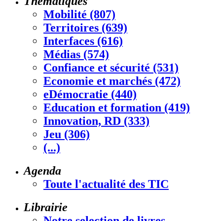
Thématiques
Mobilité (807)
Territoires (639)
Interfaces (616)
Médias (574)
Confiance et sécurité (531)
Economie et marchés (472)
eDémocratie (440)
Education et formation (419)
Innovation, RD (333)
Jeu (306)
(...)
Agenda
Toute l'actualité des TIC
Librairie
Notre selection de livres