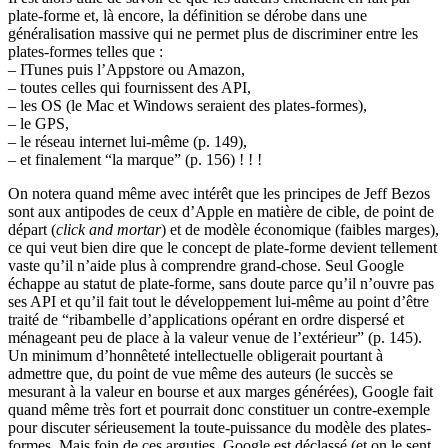
plate-forme et, là encore, la définition se dérobe dans une
généralisation massive qui ne permet plus de discriminer entre les
plates-formes telles que :
– ITunes puis l’Appstore ou Amazon,
– toutes celles qui fournissent des API,
– les OS (le Mac et Windows seraient des plates-formes),
– le GPS,
– le réseau internet lui-même (p. 149),
– et finalement “la marque” (p. 156) ! ! !
On notera quand même avec intérêt que les principes de Jeff Bezos
sont aux antipodes de ceux d’Apple en matière de cible, de point de
départ (
click and mortar
) et de modèle économique (faibles marges),
ce qui veut bien dire que le concept de plate-forme devient tellement
vaste qu’il n’aide plus à comprendre grand-chose. Seul Google
échappe au statut de plate-forme, sans doute parce qu’il n’ouvre pas
ses API et qu’il fait tout le développement lui-même au point d’être
traité de “ribambelle d’applications opérant en ordre dispersé et
ménageant peu de place à la valeur venue de l’extérieur” (p. 145).
Un minimum d’honnêteté intellectuelle obligerait pourtant à
admettre que, du point de vue même des auteurs (le succès se
mesurant à la valeur en bourse et aux marges générées), Google fait
quand même très fort et pourrait donc constituer un contre-exemple
pour discuter sérieusement la toute-puissance du modèle des plates-
formes. Mais foin de ces arguties, Google est déclassé (et on le sent