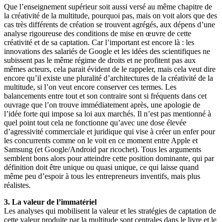
Que l’enseignement supérieur soit aussi versé au même chapitre de
la créativité de la multitude, pourquoi pas, mais on voit alors que des
cas très différents de création se trouvent agrégés, aux dépens d’une
analyse rigoureuse des conditions de mise en œuvre de cette
créativité et de sa captation. Car l’important est encore là : les
innovations des salariés de Google et les idées des scientifiques ne
subissent pas le même régime de droits et ne profitent pas aux
mêmes acteurs, cela parait évident de le rappeler, mais cela veut dire
encore qu’il existe une pluralité d’architectures de la créativité de la
multitude, si l’on veut encore conserver ces termes. Les
balancements entre tout et son contraire sont si fréquents dans cet
ouvrage que l’on trouve immédiatement après, une apologie de
l’idée forte qui impose sa loi aux marchés. Il n’est pas mentionné à
quel point tout cela ne fonctionne qu’avec une dose élevée
d’agressivité commerciale et juridique qui vise à créer un enfer pour
les concurrents comme on le voit en ce moment entre Apple et
Samsung (et Google/Android par ricochet). Tous les arguments
semblent bons alors pour atteindre cette position dominante, qui par
définition doit être unique ou quasi unique, ce qui laisse quand
même peu d’espoir à tous les entrepreneurs inventifs, mais plus
réalistes.
3. La valeur de l’immatériel
Les analyses qui mobilisent la valeur et les stratégies de captation de
cette valeur produite par la multitude sont centrales dans le livre et le