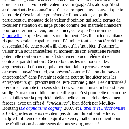
donc les seuls à voir cette valeur à venir (page 73), alors qu’il est
aisé pourtant de reconnaître qu’ils se trompent aussi souvent que tout
le monde (c’est le principe même de l’innovation) et qu’ils
participent au montage de la valeur d’opinion qui seule permet de
focaliser l’attention du large public comme des marchés financiers
pour générer une valeur, tout estimée, celle que l’on nomme
“goodwill”
et que les auteurs mentionnent. Ces financiers capitaux
risqueurs seraient capables, eux, d’éliminer tout le caractère délirant
et spéculatif de cette goodwill, alors qu’il s’agit bien d’estimer la
valeur d’un actif immatériel au moment de son éventuelle revente
potentielle dont on ne connaît strictement aucun élément de
contexte, par définition ! Ce credo dans les méthodes et les
arguments de la finance, qui a pourtant fait la preuve de son
caractère auto-référentiel, est présenté comme l’étalon du “savoir
entreprendre” dans l’avenir et cela ne peut qu’inquiéter tous les
entrepreneurs qui prendraient ce livre comme guide. Les difficultés à
prendre en compte (au sens strict) ces valeurs immatérielles est bien
souligné, mais on oublie alors de dire que c’est pour cette raison que
les batailles sur la propriété intellectuelle et industrielle deviennent
féroces, avec un effet d’ “
enclosures
”, bien décrit par Moulier-
Boutang (
Le capitalisme cognitif
, 2007, et
L’abeille et L’économiste
,
2010), que les auteurs ne citent pas du tout durant tout le livre,
malgré l’influence explicite qu’il a exercé, malheureusement pour
une réutilisation à contre-sens de tous ses arguments !