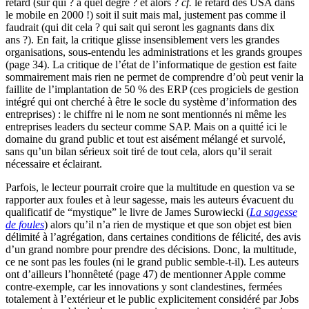
retard (sur qui ? à quel degré ? et alors ?
cf.
le retard des USA dans
le mobile en 2000 !) soit il suit mais mal, justement pas comme il
faudrait (qui dit cela ? qui sait qui seront les gagnants dans dix
ans ?). En fait, la critique glisse insensiblement vers les grandes
organisations, sous-entendu les administrations et les grands groupes
(page 34). La critique de l’état de l’informatique de gestion est faite
sommairement mais rien ne permet de comprendre d’où peut venir la
faillite de l’implantation de 50 % des ERP (ces progiciels de gestion
intégré qui ont cherché à être le socle du système d’information des
entreprises) : le chiffre ni le nom ne sont mentionnés ni même les
entreprises leaders du secteur comme SAP. Mais on a quitté ici le
domaine du grand public et tout est aisément mélangé et survolé,
sans qu’un bilan sérieux soit tiré de tout cela, alors qu’il serait
nécessaire et éclairant.
Parfois, le lecteur pourrait croire que la multitude en question va se
rapporter aux foules et à leur sagesse, mais les auteurs évacuent du
qualificatif de “mystique” le livre de James Surowiecki (
La sagesse
de foules
) alors qu’il n’a rien de mystique et que son objet est bien
délimité à l’agrégation, dans certaines conditions de félicité, des avis
d’un grand nombre pour prendre des décisions. Donc, la multitude,
ce ne sont pas les foules (ni le grand public semble-t-il). Les auteurs
ont d’ailleurs l’honnêteté (page 47) de mentionner Apple comme
contre-exemple, car les innovations y sont clandestines, fermées
totalement à l’extérieur et le public explicitement considéré par Jobs