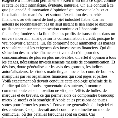
exigence d’innovation permanente ? Rien n’est dit à ce sujet, comme
si cette loi était intrinsèque, évidente, naturelle. Or, elle conduit à ce
que j’ai appelé “l’innovation d’opinion” qui provoque le buzz et
l’excitation des marchés – et surtout l’excitation des marchés
financiers, au détriment de tout projet industriel fiable. Car les
auteurs ne reconnaissent pas un seul instant le lien entre le discours
qu’ils tiennent sur cette innovation continue et l’économie
financière, fondée sur la fluidité et les profits de transactions dans un
univers incertain, ainsi que sur la consommation à crédit, puisque le
vrai pouvoir d’achat a, lui, été comprimé pour augmenter les marges
et satisfaire ainsi les exigences des investisseurs financiers. Qui dit
séduction des marchés financiers et vente à crédit pour des
consommateurs de plus en plus insolvables, dit effet d’opinion à tous
les étages, nécessitant investissements massifs de communication. Et
dès lors, doute généralisé sur les avis des gourous, les indices
autoréalisateurs, les études marketing ad hoc et les cours de bourses
manipulés par les organismes financiers qui sont juges et parties.
Voilà exactement où devrait conduire cette apologie générale de la
fluidité qui fait le fonds argumentaire des auteurs, à montrer
comment toute cette innovation ne vit que d’effets de bulles, de
marques et de brevets, ce qui permet alors de comprendre beaucoup
mieux le succès et la stratégie d’Apple et les pressions de toutes
sortes pour fermer les portes à l’ouverture généralisée du logiciel et
des contenus. Ce qui devrait aussi conduire à admettre un monde
conflictuel, où des batailles farouches sont en cours. Car