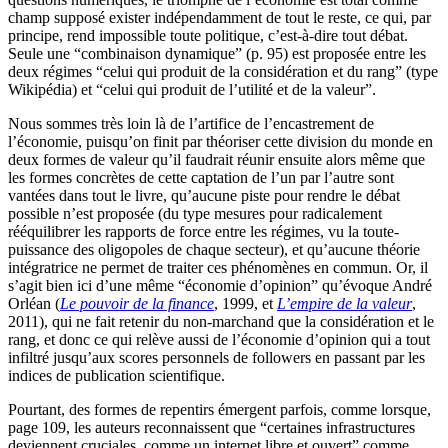
champ supposé exister indépendamment de tout le reste, ce qui, par
principe, rend impossible toute politique, c’est-à-dire tout débat.
Seule une “combinaison dynamique” (p. 95) est proposée entre les
deux régimes “celui qui produit de la considération et du rang” (type
Wikipédia) et “celui qui produit de l’utilité et de la valeur”.
Nous sommes très loin là de l’artifice de l’encastrement de
l’économie, puisqu’on finit par théoriser cette division du monde en
deux formes de valeur qu’il faudrait réunir ensuite alors même que
les formes concrètes de cette captation de l’un par l’autre sont
vantées dans tout le livre, qu’aucune piste pour rendre le débat
possible n’est proposée (du type mesures pour radicalement
rééquilibrer les rapports de force entre les régimes, vu la toute-
puissance des oligopoles de chaque secteur), et qu’aucune théorie
intégratrice ne permet de traiter ces phénomènes en commun. Or, il
s’agit bien ici d’une même “économie d’opinion” qu’évoque André
Orléan (
Le pouvoir de la finance
, 1999, et
L’empire de la valeur
,
2011), qui ne fait retenir du non-marchand que la considération et le
rang, et donc ce qui relève aussi de l’économie d’opinion qui a tout
infiltré jusqu’aux scores personnels de followers en passant par les
indices de publication scientifique.
Pourtant, des formes de repentirs émergent parfois, comme lorsque,
page 109, les auteurs reconnaissent que “certaines infrastructures
deviennent cruciales, comme un internet libre et ouvert” comme