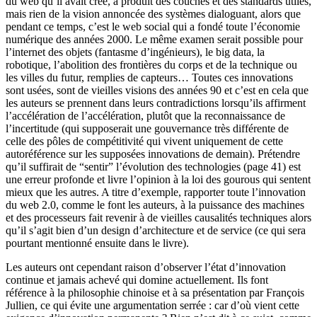
du web qu’il avait créé, a produit des couches et des standards utiles,
mais rien de la vision annoncée des systèmes dialoguant, alors que
pendant ce temps, c’est le web social qui a fondé toute l’économie
numérique des années 2000. Le même examen serait possible pour
l’internet des objets (fantasme d’ingénieurs), le big data, la
robotique, l’abolition des frontières du corps et de la technique ou
les villes du futur, remplies de capteurs… Toutes ces innovations
sont usées, sont de vieilles visions des années 90 et c’est en cela que
les auteurs se prennent dans leurs contradictions lorsqu’ils affirment
l’accélération de l’accélération, plutôt que la reconnaissance de
l’incertitude (qui supposerait une gouvernance très différente de
celle des pôles de compétitivité qui vivent uniquement de cette
autoréférence sur les supposées innovations de demain). Prétendre
qu’il suffirait de “sentir” l’évolution des technologies (page 41) est
une erreur profonde et livre l’opinion à la loi des gourous qui sentent
mieux que les autres. A titre d’exemple, rapporter toute l’innovation
du web 2.0, comme le font les auteurs, à la puissance des machines
et des processeurs fait revenir à de vieilles causalités techniques alors
qu’il s’agit bien d’un design d’architecture et de service (ce qui sera
pourtant mentionné ensuite dans le livre).
Les auteurs ont cependant raison d’observer l’état d’innovation
continue et jamais achevé qui domine actuellement. Ils font
référence à la philosophie chinoise et à sa présentation par François
Jullien, ce qui évite une argumentation serrée : car d’où vient cette