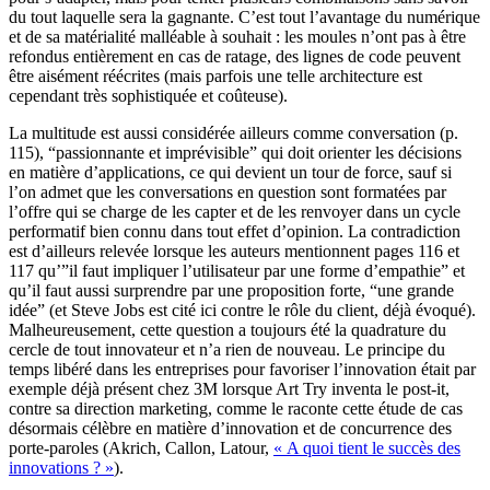
du tout laquelle sera la gagnante. C’est tout l’avantage du numérique
et de sa matérialité malléable à souhait : les moules n’ont pas à être
refondus entièrement en cas de ratage, des lignes de code peuvent
être aisément réécrites (mais parfois une telle architecture est
cependant très sophistiquée et coûteuse).
La multitude est aussi considérée ailleurs comme conversation (p.
115), “passionnante et imprévisible” qui doit orienter les décisions
en matière d’applications, ce qui devient un tour de force, sauf si
l’on admet que les conversations en question sont formatées par
l’offre qui se charge de les capter et de les renvoyer dans un cycle
performatif bien connu dans tout effet d’opinion. La contradiction
est d’ailleurs relevée lorsque les auteurs mentionnent pages 116 et
117 qu’”il faut impliquer l’utilisateur par une forme d’empathie” et
qu’il faut aussi surprendre par une proposition forte, “une grande
idée” (et Steve Jobs est cité ici contre le rôle du client, déjà évoqué).
Malheureusement, cette question a toujours été la quadrature du
cercle de tout innovateur et n’a rien de nouveau. Le principe du
temps libéré dans les entreprises pour favoriser l’innovation était par
exemple déjà présent chez 3M lorsque Art Try inventa le post-it,
contre sa direction marketing, comme le raconte cette étude de cas
désormais célèbre en matière d’innovation et de concurrence des
porte-paroles (Akrich, Callon, Latour,
« A quoi tient le succès des
innovations ? »
).