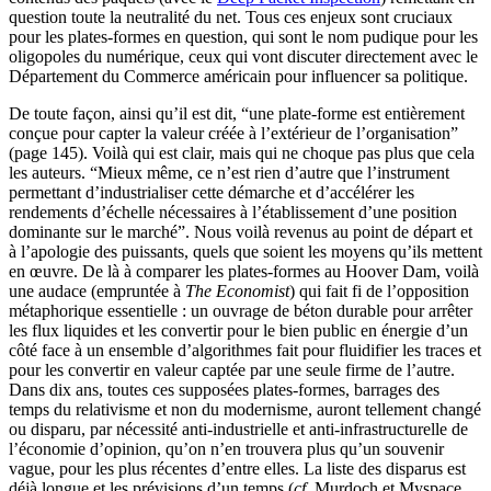
question toute la neutralité du net. Tous ces enjeux sont cruciaux
pour les plates-formes en question, qui sont le nom pudique pour les
oligopoles du numérique, ceux qui vont discuter directement avec le
Département du Commerce américain pour influencer sa politique.
De toute façon, ainsi qu’il est dit, “une plate-forme est entièrement
conçue pour capter la valeur créée à l’extérieur de l’organisation”
(page 145). Voilà qui est clair, mais qui ne choque pas plus que cela
les auteurs. “Mieux même, ce n’est rien d’autre que l’instrument
permettant d’industrialiser cette démarche et d’accélérer les
rendements d’échelle nécessaires à l’établissement d’une position
dominante sur le marché”. Nous voilà revenus au point de départ et
à l’apologie des puissants, quels que soient les moyens qu’ils mettent
en œuvre. De là à comparer les plates-formes au Hoover Dam, voilà
une audace (empruntée à
The Economist
) qui fait fi de l’opposition
métaphorique essentielle : un ouvrage de béton durable pour arrêter
les flux liquides et les convertir pour le bien public en énergie d’un
côté face à un ensemble d’algorithmes fait pour fluidifier les traces et
pour les convertir en valeur captée par une seule firme de l’autre.
Dans dix ans, toutes ces supposées plates-formes, barrages des
temps du relativisme et non du modernisme, auront tellement changé
ou disparu, par nécessité anti-industrielle et anti-infrastructurelle de
l’économie d’opinion, qu’on n’en trouvera plus qu’un souvenir
vague, pour les plus récentes d’entre elles. La liste des disparus est
déjà longue et les prévisions d’un temps (
cf.
Murdoch et Myspace