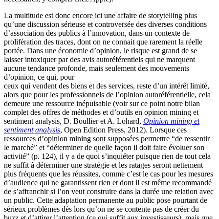
La multitude est donc encore ici une affaire de storytelling plus
qu’une discussion sérieuse et controversée des diverses conditions
d’association des publics à l’innovation, dans un contexte de
prolifération des traces, dont on ne connait que rarement la réelle
portée. Dans une économie d’opinion, le risque est grand de se
laisser intoxiquer par des avis autoréférentiels qui ne marquent
aucune tendance profonde, mais seulement des mouvements
d’opinion, ce qui, pour
ceux qui vendent des biens et des services, reste d’un intérêt limité,
alors que pour les professionnels de l’opinion autoréférentielle, cela
demeure une ressource inépuisable (voir sur ce point notre bilan
complet des offres de méthodes et d’outils en opinion mining et
sentiment analysis, D. Boullier et A. Lohard,
Opinion mining et
sentiment analysis
, Open Edition Press, 2012). Lorsque ces
ressources d’opinion mining sont supposées permettre “de ressentir
le marché” et “déterminer de quelle façon il doit faire évoluer son
activité” (p. 124), il y a de quoi s’inquiéter puisque rien de tout cela
ne suffit à déterminer une stratégie et les ratages seront nettement
plus fréquents que les réussites, comme c’est le cas pour les mesures
d’audience qui ne garantissent rien et dont il est même recommandé
de s’affranchir si l’on veut construire dans la durée une relation avec
un public. Cette adaptation permanente au public pose pourtant de
sérieux problèmes dès lors qu’on ne se contente pas de créer du
buzz et d’attirer l’attention (ce qui suffit aux investisseurs), mais que