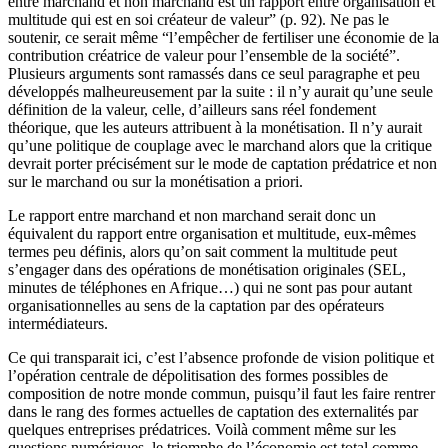
entre marchand et non marchand est un rapport entre organisation et
multitude qui est en soi créateur de valeur” (p. 92). Ne pas le
soutenir, ce serait même “l’empêcher de fertiliser une économie de la
contribution créatrice de valeur pour l’ensemble de la société”.
Plusieurs arguments sont ramassés dans ce seul paragraphe et peu
développés malheureusement par la suite : il n’y aurait qu’une seule
définition de la valeur, celle, d’ailleurs sans réel fondement
théorique, que les auteurs attribuent à la monétisation. Il n’y aurait
qu’une politique de couplage avec le marchand alors que la critique
devrait porter précisément sur le mode de captation prédatrice et non
sur le marchand ou sur la monétisation a priori.
Le rapport entre marchand et non marchand serait donc un
équivalent du rapport entre organisation et multitude, eux-mêmes
termes peu définis, alors qu’on sait comment la multitude peut
s’engager dans des opérations de monétisation originales (SEL,
minutes de téléphones en Afrique…) qui ne sont pas pour autant
organisationnelles au sens de la captation par des opérateurs
intermédiateurs.
Ce qui transparait ici, c’est l’absence profonde de vision politique et
l’opération centrale de dépolitisation des formes possibles de
composition de notre monde commun, puisqu’il faut les faire rentrer
dans le rang des formes actuelles de captation des externalités par
quelques entreprises prédatrices. Voilà comment même sur les
questions numériques, le triomphe de l’économie est total comme