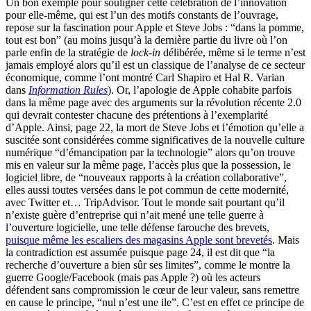
Un bon exemple pour souligner cette célébration de l’innovation
pour elle-même, qui est l’un des motifs constants de l’ouvrage,
repose sur la fascination pour Apple et Steve Jobs : “dans la pomme,
tout est bon” (au moins jusqu’à la dernière partie du livre où l’on
parle enfin de la stratégie de
lock-in
délibérée, même si le terme n’est
jamais employé alors qu’il est un classique de l’analyse de ce secteur
économique, comme l’ont montré Carl Shapiro et Hal R. Varian
dans
Information Rules
). Or, l’apologie de Apple cohabite parfois
dans la même page avec des arguments sur la révolution récente 2.0
qui devrait contester chacune des prétentions à l’exemplarité
d’Apple. Ainsi, page 22, la mort de Steve Jobs et l’émotion qu’elle a
suscitée sont considérées comme significatives de la nouvelle culture
numérique “d’émancipation par la technologie” alors qu’on trouve
mis en valeur sur la même page, l’accès plus que la possession, le
logiciel libre, de “nouveaux rapports à la création collaborative”,
elles aussi toutes versées dans le pot commun de cette modernité,
avec Twitter et… TripAdvisor. Tout le monde sait pourtant qu’il
n’existe guère d’entreprise qui n’ait mené une telle guerre à
l’ouverture logicielle, une telle défense farouche des brevets,
puisque même les escaliers des magasins Apple sont brevetés
. Mais
la contradiction est assumée puisque page 24, il est dit que “la
recherche d’ouverture a bien sûr ses limites”, comme le montre la
guerre Google/Facebook (mais pas Apple ?) où les acteurs
défendent sans compromission le cœur de leur valeur, sans remettre
en cause le principe, “nul n’est une ile”. C’est en effet ce principe de