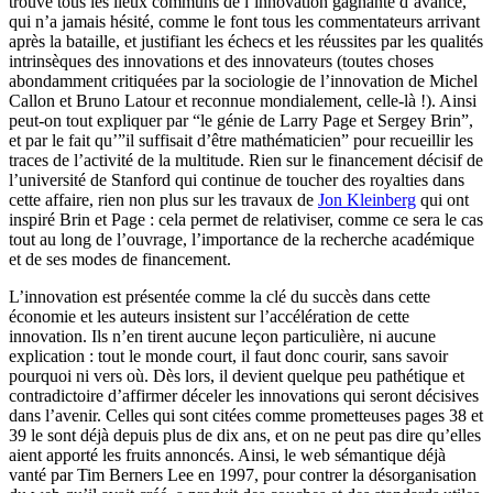
trouve tous les lieux communs de l’innovation gagnante d’avance,
qui n’a jamais hésité, comme le font tous les commentateurs arrivant
après la bataille, et justifiant les échecs et les réussites par les qualités
intrinsèques des innovations et des innovateurs (toutes choses
abondamment critiquées par la sociologie de l’innovation de Michel
Callon et Bruno Latour et reconnue mondialement, celle-là !). Ainsi
peut-on tout expliquer par “le génie de Larry Page et Sergey Brin”,
et par le fait qu’”il suffisait d’être mathématicien” pour recueillir les
traces de l’activité de la multitude. Rien sur le financement décisif de
l’université de Stanford qui continue de toucher des royalties dans
cette affaire, rien non plus sur les travaux de
Jon Kleinberg
qui ont
inspiré Brin et Page : cela permet de relativiser, comme ce sera le cas
tout au long de l’ouvrage, l’importance de la recherche académique
et de ses modes de financement.
L’innovation est présentée comme la clé du succès dans cette
économie et les auteurs insistent sur l’accélération de cette
innovation. Ils n’en tirent aucune leçon particulière, ni aucune
explication : tout le monde court, il faut donc courir, sans savoir
pourquoi ni vers où. Dès lors, il devient quelque peu pathétique et
contradictoire d’affirmer déceler les innovations qui seront décisives
dans l’avenir. Celles qui sont citées comme prometteuses pages 38 et
39 le sont déjà depuis plus de dix ans, et on ne peut pas dire qu’elles
aient apporté les fruits annoncés. Ainsi, le web sémantique déjà
vanté par Tim Berners Lee en 1997, pour contrer la désorganisation