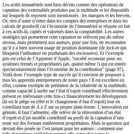
Les actifs immatériels sont bien décrits comme des opérations de
captation des externalités produites par la multitude et les dispositifs
sur lesquels ils reposent sont mentionnés : les marques et les brevets.
Or, rien d’autre n’entre dans les comptes des entreprises et dans les
calculs de goodwill car l’économie de l’immatériel se résume en fait
à ces actifs-là, captés et valorisés dans la comptabilité. Les autres
stratégies qui permettent cette captation ne relèvent pas du même
niveau, mais permettent aux auteurs, pour une fois, de reconnaitre
qu’il y a bien souvent usage de position dominante (de
lock-in
qui
bloquent l’utilisateur en produisant des
enclosures
). Et l’exemple
pris est celui de l’Appstore d’Apple, “société reconnue pour ses
systèmes fermés et propriétaires (ah, quand même !) qui est entrée
spectaculairement dans l’économie de la contribution” (page 97).
Voilà donc l’exemple type de succès qu’il convient de proposer à
tous les apprentis entrepreneurs de notre pays ! Il est excellent en
effet, comme exemple de prédation de la créativité de la multitude,
comme capacité à surfer sur l’état d’esprit contributif effectivement
présent en intéressant cette fois-ci financièrement les développeurs
(là est le piège en effet et le changement d’état d’esprit) tout en
contrôlant tout de A à Z sur sa propre plate-forme. L’innovation est
géniale, il faut l’admettre, elle relève de la réinvention d’un état
d’esprit et d’un modèle contributif au profit de la captation d’une
rente sur des formats entièrement propriétaires. Mais la question qui
devrait être posée ne l’est jamais pour les auteurs : comment une
telle dynamique prédatrice permet-elle autre chose que la