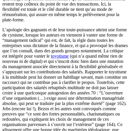
restent trop coûteux du point de vue des transactions. Ici, la
flexibilité est totale et le côté durable ne tient qu’au mode de
rémunération, qui assure en même temps le prélèvement pour la
plate-forme.
L’apologie des gagnants et de leur toute-puissance atteint une forme
de cynisme, lorsque les auteurs en viennent à vanter une forme de
“management radical” qui est, de fait, la règle dans toutes les
entreprises sous dictature de la finance, et qui a provoqué les drames
que l’on connaît, dans des grands groupes notamment. La critique
est intégrée pour vanter le
toyotisme
(qui n’a quand même rien de
nouveau ni de digital) et qui s’inscrit donc bien dans une mutation
du management associée directement à la flexibilité généralisée et
s’appuyant sur les contributions des salariés. Rapporter le toyotisme
à la multitude peut lui donner un habillage savant, mais constitue un
raccourci qui ne contribue pas à clarifier le propos. Toutefois, cette
participation des salariés rebaptisés multitude ne doit pas laisser
croire à une quelconque autogestion des années 70 : “L’ouverture
d’une organisation (…) exige aussi une détermination managériale
absolue, qui peut se traduire par la plus extrême dureté” (page 162).
Jobs (encore lui !), Bezos et les autres sont convoqués comme
preuves que “ce sont des fortes personnalités, charismatiques ou
redoutées, qui expliquent les choix de management de ces
organisations parvenues à s’ouvrir sur l’extérieur” (page 164). Ce
glissement offre une bonne idée du maelström idéologique, que