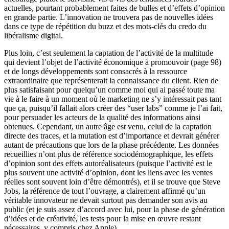
actuelles, pourtant probablement faites de bulles et d’effets d’opinion
en grande partie. L’innovation ne trouvera pas de nouvelles idées
dans ce type de répétition du buzz et des mots-clés du credo du
libéralisme digital.
Plus loin, c’est seulement la captation de l’activité de la multitude
qui devient l’objet de l’activité économique à promouvoir (page 98)
et de longs développements sont consacrés à la ressource
extraordinaire que représenterait la connaissance du client. Rien de
plus satisfaisant pour quelqu’un comme moi qui ai passé toute ma
vie à le faire à un moment où le marketing ne s’y intéressait pas tant
que ça, puisqu’il fallait alors créer des “user labs” comme je l’ai fait,
pour persuader les acteurs de la qualité des informations ainsi
obtenues. Cependant, un autre âge est venu, celui de la captation
directe des traces, et la mutation est d’importance et devrait générer
autant de précautions que lors de la phase précédente. Les données
recueillies n’ont plus de référence sociodémographique, les effets
d’opinion sont des effets autoréalisateurs (puisque l’activité est le
plus souvent une activité d’opinion, dont les liens avec les ventes
réelles sont souvent loin d’être démontrés), et il se trouve que Steve
Jobs, la référence de tout l’ouvrage, a clairement affirmé qu’un
véritable innovateur ne devait surtout pas demander son avis au
public (et je suis assez d’accord avec lui, pour la phase de génération
d’idées et de créativité, les tests pour la mise en œuvre restant
nécessaires, y compris chez Apple).