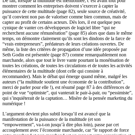
De fait, lorsque la multitude est mentionnée, c’est avant tout pour
montrer comment les entreprises doivent s’exercer à capter la
puissance de cette multitude (page 82), seule source de créativité,
qu’il convient non pas de valoriser comme bien commun, mais de
capter au profit de certains acteurs. Dès lors, il est quelque peu
cynique de vanter ces développeurs de logiciel libre “qui ne
recherchent aucune rémunération” (page 85) alors que dans le même
temps, on démontre clairement qu’ils sont les dindons de la farce de
“vrais entrepreneurs”, prédateurs de leurs créations ouvertes. De
même, la liste des critères de propagation d’une idée proposée par
Seth Godin est présentée (page 87) comme remarquablement non
marchande, alors que tout le livre vante pourtant la monétisation de
toutes les créations, de toutes les circulations et de toutes les activités
élémentaires de la multitude (dont celle qui consiste à
recommander). Mais le débat qui émerge quand même, malgré les
auteurs (“la multitude soutient une économie de la contribution”,
merci de parler pour elle !), est résumé page 87 à des différences de
point de vue “optimiste”, qui vanterait le pair-à-pair, ou “pessimiste”,
qui s’inquiéterait de la captation… Misère de la pensée marketing du
numérique !
L’argument devient plus subtil lorsqu’il est avancé que la
manifestation de la puissance de la multitude (et son
“empowerment”, va-t-on jusqu’à dire plus loin), passe par cet
accouplement avec l’économie marchande, car “le rapport de force