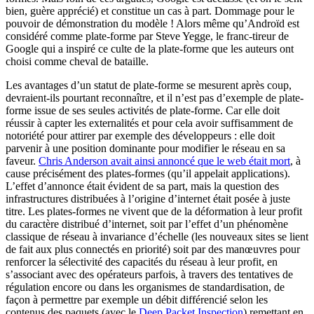
bien, guère apprécié) et constitue un cas à part. Dommage pour le
pouvoir de démonstration du modèle ! Alors même qu’Androïd est
considéré comme plate-forme par Steve Yegge, le franc-tireur de
Google qui a inspiré ce culte de la plate-forme que les auteurs ont
choisi comme cheval de bataille.
Les avantages d’un statut de plate-forme se mesurent après coup,
devraient-ils pourtant reconnaître, et il n’est pas d’exemple de plate-
forme issue de ses seules activités de plate-forme. Car elle doit
réussir à capter les externalités et pour cela avoir suffisamment de
notoriété pour attirer par exemple des développeurs : elle doit
parvenir à une position dominante pour modifier le réseau en sa
faveur.
Chris Anderson avait ainsi annoncé que le web était mort
, à
cause précisément des plates-formes (qu’il appelait applications).
L’effet d’annonce était évident de sa part, mais la question des
infrastructures distribuées à l’origine d’internet était posée à juste
titre. Les plates-formes ne vivent que de la déformation à leur profit
du caractère distribué d’internet, soit par l’effet d’un phénomène
classique de réseau à invariance d’échelle (les nouveaux sites se lient
de fait aux plus connectés en priorité) soit par des manœuvres pour
renforcer la sélectivité des capacités du réseau à leur profit, en
s’associant avec des opérateurs parfois, à travers des tentatives de
régulation encore ou dans les organismes de standardisation, de
façon à permettre par exemple un débit différencié selon les
contenus des paquets (avec le
Deep Packet Inspection
) remettant en