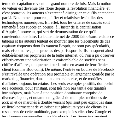
terme de captation revient un grand nombre de fois. Mais la notion
de valeur est devenue très floue depuis la révolution financière, et
c’est pourquoi les auteurs s’exercent à distinguer ce qu’ils entendent
par là. Notamment pour requalifier et relativiser les bulles des
technologies numériques. En effet, tous les critères de succès sont
ramenés à ces succès en bourse, à l’instar de la capitalisation
d’Apple, à nouveau, qui sert de démonstration de ce qu’il
conviendrait de faire. La bulle internet de 2000 fait désordre dans ce
tableau et les auteurs tentent de montrer que les placements de ces
capitaux risqueurs dont ils vantent l’esprit, ne sont pas spéculatifs,
mais visionnaires, plus proches des paris sportifs. Ils masquent ainsi
délibérément les propriétés de la bulle internet, où l’on a pu observer
effectivement une valorisation invraisemblable de sociétés sans
chiffre d’affaires, uniquement sur la mise en avant de leur fichier
client (comme Boo.com). De même, l’entrée en bourse de Facebook
s’est révélée une opération peu profitable et largement gonflée par le
marketing financier, dans un contexte de crise, et de modèles
d’affaires toujours incertains. Les seuls exemples positifs, dont celui
de Facebook, pour l’instant, sont liés non pas tant à des qualités
intrinsèques, mais bien à une position dominante conquise de
diverses façons, et notamment grâce à de multiples méthodes de
lock-in
et de marchés à double versant (qui sont peu expliqués dans
ce livre) permettant de valoriser sur plusieurs types de clients les
ressources de cette multitude, par exemple les clics chez Google et
les données personnelles chez Facebook. Les financiers seraient