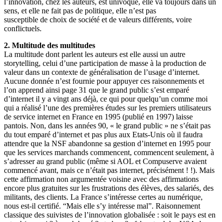
l’innovation, chez les auteurs, est univoque, elle va toujours dans un
sens, et elle ne fait pas de politique, elle n’est pas
susceptible de choix de société et de valeurs différents, voire
conflictuels.
2. Multitude des multitudes
La multitude dont parlent les auteurs est elle aussi un autre
storytelling, celui d’une participation de masse à la production de
valeur dans un contexte de généralisation de l’usage d’internet.
Aucune donnée n’est fournie pour appuyer ces raisonnements et
l’on apprend ainsi page 31 que le grand public s’est emparé
d’internet il y a vingt ans déjà, ce qui pour quelqu’un comme moi
qui a réalisé l’une des premières études sur les premiers utilisateurs
de service internet en France en 1995 (publié en 1997) laisse
pantois. Non, dans les années 90, « le grand public » ne s’était pas
du tout emparé d’internet et pas plus aux Etats-Unis où il faudra
attendre que la NSF abandonne sa gestion d’internet en 1995 pour
que les services marchands commencent, commencent seulement, à
s’adresser au grand public (même si AOL et Compuserve avaient
commencé avant, mais ce n’était pas internet, précisément ! !). Mais
cette affirmation non argumentée voisine avec des affirmations
encore plus gratuites sur les frustrations des élèves, des salariés, des
militants, des clients. La France s’intéresse certes au numérique,
nous est-il certifié. “Mais elle s’y intéresse mal”. Raisonnement
classique des suivistes de l’innovation globalisée : soit le pays est en