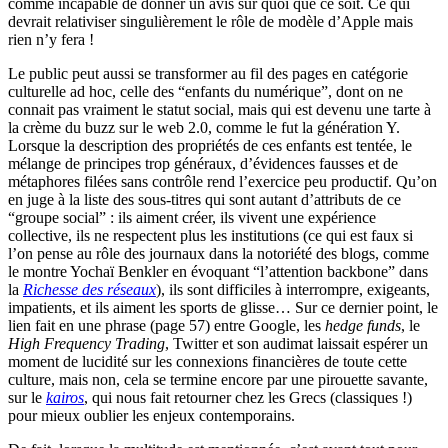
comme incapable de donner un avis sur quoi que ce soit. Ce qui
devrait relativiser singulièrement le rôle de modèle d’Apple mais
rien n’y fera !
Le public peut aussi se transformer au fil des pages en catégorie
culturelle ad hoc, celle des “enfants du numérique”, dont on ne
connait pas vraiment le statut social, mais qui est devenu une tarte à
la crème du buzz sur le web 2.0, comme le fut la génération Y.
Lorsque la description des propriétés de ces enfants est tentée, le
mélange de principes trop généraux, d’évidences fausses et de
métaphores filées sans contrôle rend l’exercice peu productif. Qu’on
en juge à la liste des sous-titres qui sont autant d’attributs de ce
“groupe social” : ils aiment créer, ils vivent une expérience
collective, ils ne respectent plus les institutions (ce qui est faux si
l’on pense au rôle des journaux dans la notoriété des blogs, comme
le montre Yochaï Benkler en évoquant “l’attention backbone” dans
la
Richesse des réseaux
), ils sont difficiles à interrompre, exigeants,
impatients, et ils aiment les sports de glisse… Sur ce dernier point, le
lien fait en une phrase (page 57) entre Google, les
hedge funds
, le
High Frequency Trading
, Twitter et son audimat laissait espérer un
moment de lucidité sur les connexions financières de toute cette
culture, mais non, cela se termine encore par une pirouette savante,
sur le
kairos
, qui nous fait retourner chez les Grecs (classiques !)
pour mieux oublier les enjeux contemporains.