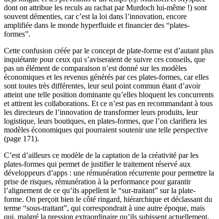
dont on attribue les reculs au rachat par Murdoch lui-même !) sont
souvent démenties, car c’est la loi dans l’innovation, encore
amplifiée dans le monde hyperfluide et financier des “plates-
formes”.
Cette confusion créée par le concept de plate-forme est d’autant plus
inquiétante pour ceux qui s’aviseraient de suivre ces conseils, que
pas un élément de comparaison n’est donné sur les modèles
économiques et les revenus générés par ces plates-formes, car elles
sont toutes très différentes, leur seul point commun étant d’avoir
atteint une telle position dominante qu’elles bloquent les concurrents
et attirent les collaborations. Et ce n’est pas en recommandant à tous
les directeurs de l’innovation de transformer leurs produits, leur
logistique, leurs boutiques, en plates-formes, que l’on clarifiera les
modèles économiques qui pourraient soutenir une telle perspective
(page 171).
C’est d’ailleurs ce modèle de la captation de la créativité par les
plates-formes qui permet de justifier le traitement réservé aux
développeurs d’apps : une rémunération récurrente pour permettre la
prise de risques, rémunération à la performance pour garantir
l’alignement de ce qu’ils appellent le “sur-traitant” sur la plate-
forme. On perçoit bien le côté ringard, hiérarchique et déclassant du
terme “sous-traitant”, qui correspondrait à une autre époque, mais
qui, malgré la pression extraordinaire qu’ils subissent actuellement,