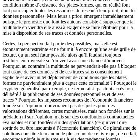
condition même d’existence des plates-formes, qui en réalité font
tout pour capter toutes les ressources du réseau à leur profit, dont les
données personnelles. Mais leurs a priori émergent immédiatement
puisque le pronostic que font les auteurs consiste à supposer que la
multitude en viendra elle aussi à exiger de se faire rétribuer pour la
mise à disposition de ses traces et données personnelles.
Certes, la perspective fait partie des possibles, mais elle est
étonnamment restreinte et ne fournit là encore qu’une seule grille de
lecture, qu’un seul futur possible alors qu’il faudrait toujours
restituer leur diversité si l’on veut avoir une chance d’innover.
Pourquoi au contraire la multitude ne parviendrait-elle pas à bloquer
tout usage de ces données et de ces traces sans consentement
explicite et avec un tel déploiement de conditions que les plates-
formes ne parviendraient plus à capter cette externalité ? Pourquoi le
cryptage généralisé par exemple, ne fermerait-il pas tout accès non
délibéré à la publication de ses données personnelles et de ses
traces ? Pourquoi les impasses reconnues de l’économie financière
fondée sur l’opinion n’ouvriraient pas des pistes pour des
valorisations différentes, certes monétisées, mais non fondées sur la
prédation ni sur l’opinion, mais sur des contributions contractuelles
évaluables et non fondées sur des spéculations (ce qui veut dire
sortir de ou être insoumis à l’économie financière). Ce pluralisme de
solutions constitue le manque le plus criant de ce livre qui, de ce fait,
encourage plutôt le suivisme vis-à-vis des tendances lourdes