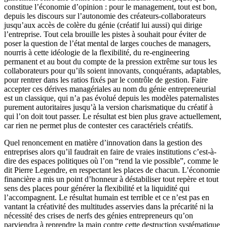
constitue l’économie d’opinion : pour le management, tout est bon,
depuis les discours sur l’autonomie des créateurs-collaborateurs
jusqu’aux accès de colère du génie (créatif lui aussi) qui dirige
l’entreprise. Tout cela brouille les pistes à souhait pour éviter de
poser la question de l’état mental de larges couches de managers,
nourris à cette idéologie de la flexibilité, du re-engineering
permanent et au bout du compte de la pression extrême sur tous les
collaborateurs pour qu’ils soient innovants, conquérants, adaptables,
pour rentrer dans les ratios fixés par le contrôle de gestion. Faire
accepter ces dérives managériales au nom du génie entrepreneurial
est un classique, qui n’a pas évolué depuis les modèles paternalistes
purement autoritaires jusqu’à la version charismatique du créatif à
qui l’on doit tout passer. Le résultat est bien plus grave actuellement,
car rien ne permet plus de contester ces caractériels créatifs.
Quel renoncement en matière d’innovation dans la gestion des
entreprises alors qu’il faudrait en faire de vraies institutions c’est-à-
dire des espaces politiques où l’on “rend la vie possible”, comme le
dit Pierre Legendre, en respectant les places de chacun. L’économie
financière a mis un point d’honneur à déstabiliser tout repère et tout
sens des places pour générer la flexibilité et la liquidité qui
l’accompagnent. Le résultat humain est terrible et ce n’est pas en
vantant la créativité des multitudes asservies dans la précarité ni la
nécessité des crises de nerfs des génies entrepreneurs qu’on
parviendra à reprendre la main contre cette destruction systématique