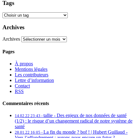
Tags
Archives
Archives
Pages
À propos
Mentions légales
Les contributeurs
Lettre d’information
Contact
RSS
Commentaires récents
tallie -
Des enjeux de nos données de santé
14.02.22 23:43 -
(1/2) : le risque d’un changement radical de notre système de
santé
La fin du monde ? bof ! | Hubert Guillaud -
28.01.22 16:05 -
Vers l’effondrement : aurons-nous encore un futur ?