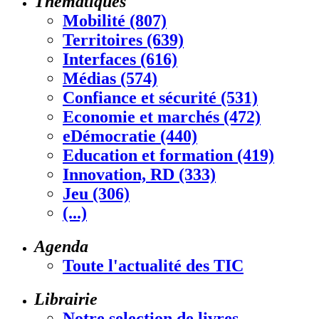
Thématiques
Mobilité (807)
Territoires (639)
Interfaces (616)
Médias (574)
Confiance et sécurité (531)
Economie et marchés (472)
eDémocratie (440)
Education et formation (419)
Innovation, RD (333)
Jeu (306)
(...)
Agenda
Toute l'actualité des TIC
Librairie
Notre selection de livres