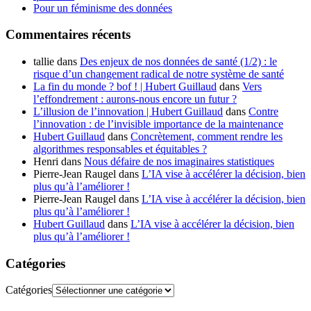
Pour un féminisme des données
Commentaires récents
tallie
dans
Des enjeux de nos données de santé (1/2) : le
risque d’un changement radical de notre système de santé
La fin du monde ? bof ! | Hubert Guillaud
dans
Vers
l’effondrement : aurons-nous encore un futur ?
L’illusion de l’innovation | Hubert Guillaud
dans
Contre
l’innovation : de l’invisible importance de la maintenance
Hubert Guillaud
dans
Concrètement, comment rendre les
algorithmes responsables et équitables ?
Henri
dans
Nous défaire de nos imaginaires statistiques
Pierre-Jean Raugel
dans
L’IA vise à accélérer la décision, bien
plus qu’à l’améliorer !
Pierre-Jean Raugel
dans
L’IA vise à accélérer la décision, bien
plus qu’à l’améliorer !
Hubert Guillaud
dans
L’IA vise à accélérer la décision, bien
plus qu’à l’améliorer !
Catégories
Catégories