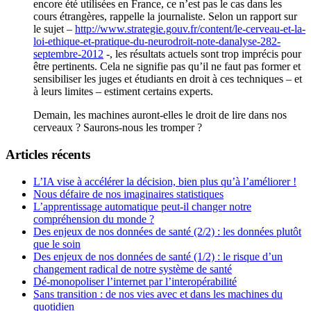
encore été utilisées en France, ce n’est pas le cas dans les
cours étrangères, rappelle la journaliste. Selon un rapport sur
le sujet –
http://www.strategie.gouv.fr/content/le-cerveau-et-la-
loi-ethique-et-pratique-du-neurodroit-note-danalyse-282-
septembre-2012
-, les résultats actuels sont trop imprécis pour
être pertinents. Cela ne signifie pas qu’il ne faut pas former et
sensibiliser les juges et étudiants en droit à ces techniques – et
à leurs limites – estiment certains experts.
Demain, les machines auront-elles le droit de lire dans nos
cerveaux ? Saurons-nous les tromper ?
Articles récents
L’IA vise à accélérer la décision, bien plus qu’à l’améliorer !
Nous défaire de nos imaginaires statistiques
L’apprentissage automatique peut-il changer notre
compréhension du monde ?
Des enjeux de nos données de santé (2/2) : les données plutôt
que le soin
Des enjeux de nos données de santé (1/2) : le risque d’un
changement radical de notre système de santé
Dé-monopoliser l’internet par l’interopérabilité
Sans transition : de nos vies avec et dans les machines du
quotidien