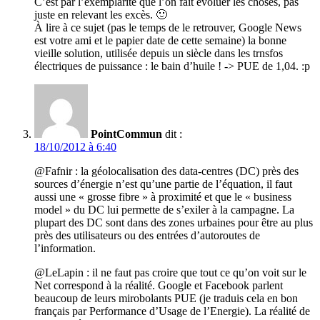
C’est par l’exemplarité que l’on fait évoluer les choses, pas
juste en relevant les excès. 🙂
À lire à ce sujet (pas le temps de le retrouver, Google News
est votre ami et le papier date de cette semaine) la bonne
vieille solution, utilisée depuis un siècle dans les trnsfos
électriques de puissance : le bain d’huile ! -> PUE de 1,04. :p
PointCommun
dit :
18/10/2012 à 6:40
@Fafnir : la géolocalisation des data-centres (DC) près des
sources d’énergie n’est qu’une partie de l’équation, il faut
aussi une « grosse fibre » à proximité et que le « business
model » du DC lui permette de s’exiler à la campagne. La
plupart des DC sont dans des zones urbaines pour être au plus
près des utilisateurs ou des entrées d’autoroutes de
l’information.
@LeLapin : il ne faut pas croire que tout ce qu’on voit sur le
Net correspond à la réalité. Google et Facebook parlent
beaucoup de leurs mirobolants PUE (je traduis cela en bon
français par Performance d’Usage de l’Energie). La réalité de