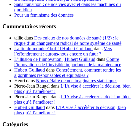
Sans transition : de nos vies avec et dans les machines du
quotidien
Pour un féminisme des données
Commentaires récents
tallie
dans
Des enjeux de nos données de santé (1/2) : le
risque d’un changement radical de notre système de santé
La fin du monde ? bof ! | Hubert Guillaud
dans
Vers
l’effondrement : aurons-nous encore un futur ?
L’illusion de l’innovation | Hubert Guillaud
dans
Contre
l’innovation : de l’invisible importance de la maintenance
Hubert Guillaud
dans
Concrètement, comment rendre les
algorithmes responsables et équitables ?
Henri
dans
Nous défaire de nos imaginaires statistiques
Pierre-Jean Raugel
dans
L’IA vise à accélérer la décision, bien
plus qu’à l’améliorer !
Pierre-Jean Raugel
dans
L’IA vise à accélérer la décision, bien
plus qu’à l’améliorer !
Hubert Guillaud
dans
L’IA vise à accélérer la décision, bien
plus qu’à l’améliorer !
Catégories