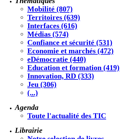
Thématiques
Mobilité (807)
Territoires (639)
Interfaces (616)
Médias (574)
Confiance et sécurité (531)
Economie et marchés (472)
eDémocratie (440)
Education et formation (419)
Innovation, RD (333)
Jeu (306)
(...)
Agenda
Toute l'actualité des TIC
Librairie
Notre selection de livres