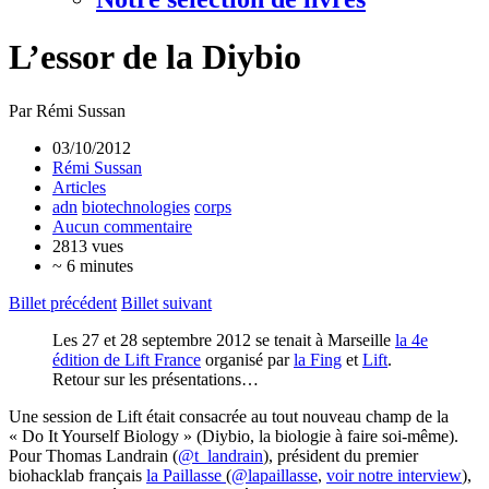
L’essor de la Diybio
Par Rémi Sussan
03/10/2012
Rémi Sussan
Articles
adn
biotechnologies
corps
Aucun commentaire
2813 vues
~ 6 minutes
Billet précédent
Billet suivant
Les 27 et 28 septembre 2012 se tenait à Marseille
la 4e
édition de Lift France
organisé par
la Fing
et
Lift
.
Retour sur les présentations…
Une session de Lift était consacrée au tout nouveau champ de la
« Do It Yourself Biology » (Diybio, la biologie à faire soi-même).
Pour Thomas Landrain (
@t_landrain
), président du premier
biohacklab français
la Paillasse
(
@lapaillasse
,
voir notre interview
),