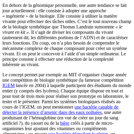
En dehors de la génomique personnelle, une autre tendance se fait
jour actuellement : elle consiste à adopter une approche
« ingénierie » de la biologie. Elle consiste à utiliser la matière
vivante pour effectuer des tâches utiles. C’est le tout nouveau champ
de la biologie synthétique que Thomas Landrain surnomme
« le
vivant en kit »
. Il s’agit de diviser les composants du vivant
(autrement dit, les différentes portions de l’ADN) et de caractériser
leurs fonctions. Du coup, on n’a plus besoin de comprendre le
mécanisme complexe de chaque composant pour créer un système
vivant. Et on peut le concevoir à l’aide d’un simple ordinateur. Le
principe consiste à effectuer une réduction de la complexité
inhérente au vivant.
Le concept permet par exemple au MIT d’organiser chaque année
une compétition de biologie synthétique (la fameuse compétition
IGEM
lancée en 2004) à laquelle participent des étudiants du monde
entier (y compris des lycéens). Chaque équipe dispose en tout et
pour tout de trois mois pour réaliser son prototype en laboratoire, le
tester et le présenter. Parmi les systèmes biologiques réalisés au
cours de l’IGEM, on peut mentionner
une bactérie capable de
détecter la présence d’arsenic dans des eaux polluées
, une autre
produisant de l’hémoglobine (en vue de créer un jour du sang
artificiel ?), du yaourt ou de la
bière
créés à partir de micro-
organismes leur ajoutant des vitamines ou compléments
alimentaires ; ou encore
une bactérie dégradant le gluten
, un