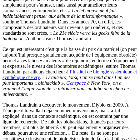
simplement pour s’amuser, mais aussi pour améliorer leurs
connaissances, entreprendre, etc.
« Un tel mouvement fait
indéniablement penser aux débuts de la microinformatique »
,
souligne Thomas Landrain. Dans les années 70, en effet, les
composants des ordinateurs sont devenus peu onéreux, et des
standards se sont créés.
« Le 21e siècle verra les geeks faire de la
biologie »
, s’enthousiasme Thomas Landrain.
Ce qui est intéressant c’est que la baisse du prix du matériel (on peut
aujourd’hui presque gratuitement acquérir de l’équipement obsolète)
permet à ces labos « amateurs » de rejoindre, en terme d’équipement
et expertise, le niveau des laboratoires académiques, estime Thomas
Landrain, par ailleurs chercheur à
l’Institut de biologie systémique et
synthétique d’Evry
.
« D’ailleurs, lorsqu’on se rend dans l’un des
plus importants « biohacklab »,
Genspace
à New York, on a
vraiment l’impression de se retrouver dans un labo de recherche
universitaire. »
Thomas Landrain a découvert le mouvement Diybio en 2009. A
l’époque il travaillait déjà en milieu universitaire, mais, a-t-il
expliqué, dans un contexte académique, on est contraint par une
ligne de recherche. De fait, les biohacklabs, financés par leurs
membres, ont plus de liberté. On peut également y organiser des
débats, poursuivre une réflexion… Du reste, ils ne sont pas
constitués exclusivement de biologistes, loin de là : à la Paillasse, les