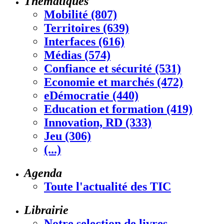
Thématiques
Mobilité (807)
Territoires (639)
Interfaces (616)
Médias (574)
Confiance et sécurité (531)
Economie et marchés (472)
eDémocratie (440)
Education et formation (419)
Innovation, RD (333)
Jeu (306)
(...)
Agenda
Toute l'actualité des TIC
Librairie
Notre selection de livres