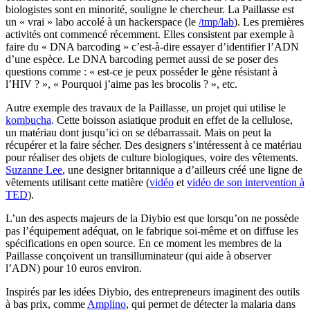
biologistes sont en minorité, souligne le chercheur. La Paillasse est
un « vrai » labo accolé à un hackerspace (le
/tmp/lab
). Les premières
activités ont commencé récemment. Elles consistent par exemple à
faire du « DNA barcoding » c’est-à-dire essayer d’identifier l’ADN
d’une espèce. Le DNA barcoding permet aussi de se poser des
questions comme : « est-ce je peux posséder le gène résistant à
l’HIV ? », « Pourquoi j’aime pas les brocolis ? », etc.
Autre exemple des travaux de la Paillasse, un projet qui utilise le
kombucha
. Cette boisson asiatique produit en effet de la cellulose,
un matériau dont jusqu’ici on se débarrassait. Mais on peut la
récupérer et la faire sécher. Des designers s’intéressent à ce matériau
pour réaliser des objets de culture biologiques, voire des vêtements.
Suzanne Lee
, une designer britannique a d’ailleurs créé une ligne de
vêtements utilisant cette matière (
vidéo
et
vidéo de son intervention à
TED
).
L’un des aspects majeurs de la Diybio est que lorsqu’on ne possède
pas l’équipement adéquat, on le fabrique soi-même et on diffuse les
spécifications en open source. En ce moment les membres de la
Paillasse conçoivent un transilluminateur (qui aide à observer
l’ADN) pour 10 euros environ.
Inspirés par les idées Diybio, des entrepreneurs imaginent des outils
à bas prix, comme
Amplino
, qui permet de détecter la malaria dans