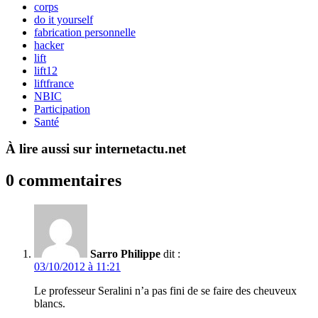
corps
do it yourself
fabrication personnelle
hacker
lift
lift12
liftfrance
NBIC
Participation
Santé
À lire aussi sur internetactu.net
0 commentaires
Sarro Philippe
dit :
03/10/2012 à 11:21
Le professeur Seralini n’a pas fini de se faire des cheuveux
blancs.