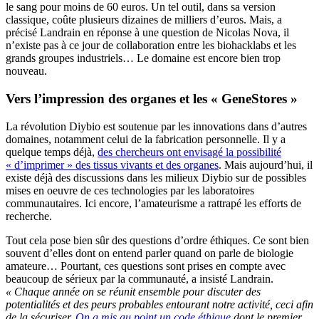
le sang pour moins de 60 euros. Un tel outil, dans sa version
classique, coûte plusieurs dizaines de milliers d’euros. Mais, a
précisé Landrain en réponse à une question de Nicolas Nova, il
n’existe pas à ce jour de collaboration entre les biohacklabs et les
grands groupes industriels… Le domaine est encore bien trop
nouveau.
Vers l’impression des organes et les « GeneStores »
La révolution Diybio est soutenue par les innovations dans d’autres
domaines, notamment celui de la fabrication personnelle. Il y a
quelque temps déjà,
des chercheurs ont envisagé la possibilité
« d’imprimer » des tissus vivants et des organes
. Mais aujourd’hui, il
existe déjà des discussions dans les milieux Diybio sur de possibles
mises en oeuvre de ces technologies par les laboratoires
communautaires. Ici encore, l’amateurisme a rattrapé les efforts de
recherche.
Tout cela pose bien sûr des questions d’ordre éthiques. Ce sont bien
souvent d’elles dont on entend parler quand on parle de biologie
amateure… Pourtant, ces questions sont prises en compte avec
beaucoup de sérieux par la communauté, a insisté Landrain.
« Chaque année on se réunit ensemble pour discuter des
potentialités et des peurs probables entourant notre activité, ceci afin
de la,sécuriser.
On a mis au point un code éthique
dont le premier