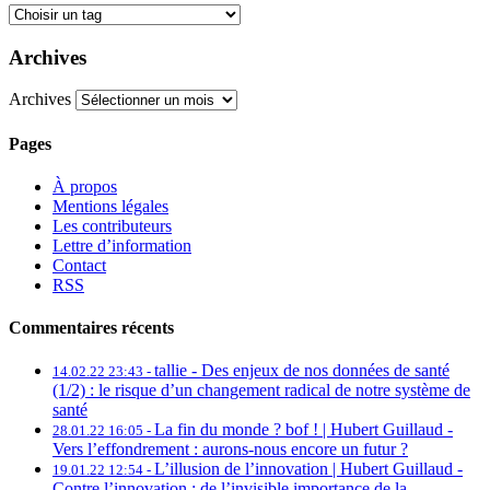
Archives
Archives
Pages
À propos
Mentions légales
Les contributeurs
Lettre d’information
Contact
RSS
Commentaires récents
tallie -
Des enjeux de nos données de santé
14.02.22 23:43 -
(1/2) : le risque d’un changement radical de notre système de
santé
La fin du monde ? bof ! | Hubert Guillaud -
28.01.22 16:05 -
Vers l’effondrement : aurons-nous encore un futur ?
L’illusion de l’innovation | Hubert Guillaud -
19.01.22 12:54 -
Contre l’innovation : de l’invisible importance de la