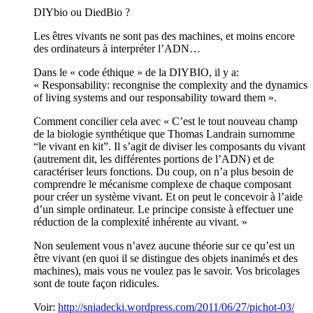
DIYbio ou DiedBio ?
Les êtres vivants ne sont pas des machines, et moins encore
des ordinateurs à interpréter l’ADN…
Dans le « code éthique » de la DIYBIO, il y a:
« Responsability: recongnise the complexity and the dynamics
of living systems and our responsability toward them ».
Comment concilier cela avec « C’est le tout nouveau champ
de la biologie synthétique que Thomas Landrain surnomme
“le vivant en kit”. Il s’agit de diviser les composants du vivant
(autrement dit, les différentes portions de l’ADN) et de
caractériser leurs fonctions. Du coup, on n’a plus besoin de
comprendre le mécanisme complexe de chaque composant
pour créer un système vivant. Et on peut le concevoir à l’aide
d’un simple ordinateur. Le principe consiste à effectuer une
réduction de la complexité inhérente au vivant. »
Non seulement vous n’avez aucune théorie sur ce qu’est un
être vivant (en quoi il se distingue des objets inanimés et des
machines), mais vous ne voulez pas le savoir. Vos bricolages
sont de toute façon ridicules.
Voir:
http://sniadecki.wordpress.com/2011/06/27/pichot-03/