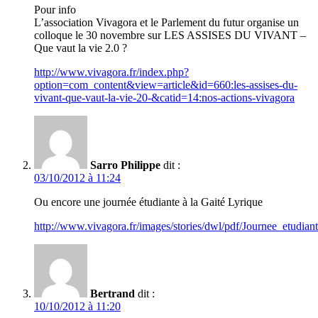
Pour info
L’association Vivagora et le Parlement du futur organise un
colloque le 30 novembre sur LES ASSISES DU VIVANT –
Que vaut la vie 2.0 ?
http://www.vivagora.fr/index.php?
option=com_content&view=article&id=660:les-assises-du-
vivant-que-vaut-la-vie-20-&catid=14:nos-actions-vivagora
Sarro Philippe
dit :
03/10/2012 à 11:24
Ou encore une journée étudiante à la Gaité Lyrique
http://www.vivagora.fr/images/stories/dwl/pdf/Journee_etudi
Bertrand
dit :
10/10/2012 à 11:20