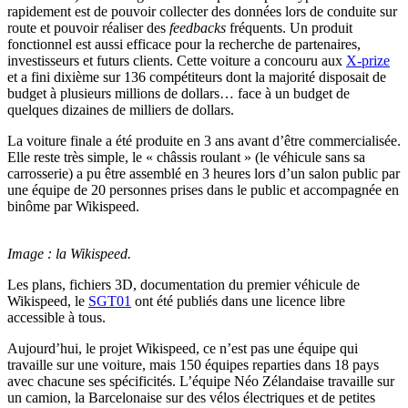
rapidement est de pouvoir collecter des données lors de conduite sur
route et pouvoir réaliser des
feedbacks
fréquents. Un produit
fonctionnel est aussi efficace pour la recherche de partenaires,
investisseurs et futurs clients. Cette voiture a concouru aux
X-prize
et a fini dixième sur 136 compétiteurs dont la majorité disposait de
budget à plusieurs millions de dollars… face à un budget de
quelques dizaines de milliers de dollars.
La voiture finale a été produite en 3 ans avant d’être commercialisée.
Elle reste très simple, le « châssis roulant » (le véhicule sans sa
carrosserie) a pu être assemblé en 3 heures lors d’un salon public par
une équipe de 20 personnes prises dans le public et accompagnée en
binôme par Wikispeed.
Image : la Wikispeed.
Les plans, fichiers 3D, documentation du premier véhicule de
Wikispeed, le
SGT01
ont été publiés dans une licence libre
accessible à tous.
Aujourd’hui, le projet Wikispeed, ce n’est pas une équipe qui
travaille sur une voiture, mais 150 équipes reparties dans 18 pays
avec chacune ses spécificités. L’équipe Néo Zélandaise travaille sur
un camion, la Barcelonaise sur des vélos électriques et de petites