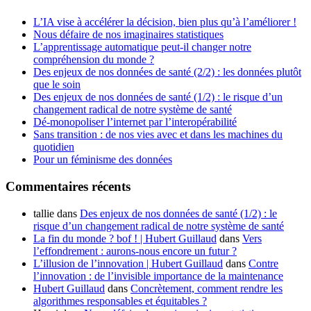
L’IA vise à accélérer la décision, bien plus qu’à l’améliorer !
Nous défaire de nos imaginaires statistiques
L’apprentissage automatique peut-il changer notre
compréhension du monde ?
Des enjeux de nos données de santé (2/2) : les données plutôt
que le soin
Des enjeux de nos données de santé (1/2) : le risque d’un
changement radical de notre système de santé
Dé-monopoliser l’internet par l’interopérabilité
Sans transition : de nos vies avec et dans les machines du
quotidien
Pour un féminisme des données
Commentaires récents
tallie
dans
Des enjeux de nos données de santé (1/2) : le
risque d’un changement radical de notre système de santé
La fin du monde ? bof ! | Hubert Guillaud
dans
Vers
l’effondrement : aurons-nous encore un futur ?
L’illusion de l’innovation | Hubert Guillaud
dans
Contre
l’innovation : de l’invisible importance de la maintenance
Hubert Guillaud
dans
Concrètement, comment rendre les
algorithmes responsables et équitables ?