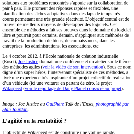
solutions aux problèmes rencontrés s’appuie sur la collaboration de
pair à pair. Elle promeut des réponses rapides et flexibles, une
planification des tâches adaptatives dans des laps de temps très
courts permettant une très grande réactivité. L’objectif central est de
trouver de meilleurs moyens de développer des logiciels. Cet
ensemble de méthodes a fait ses preuves dans le domaine du logiciel
libre et pourrait pour certains, demain, s’appliquer aux méthodes de
travail de la production de biens, de connaissances, dans les
entreprises, les administrations, les associations, etc.
Le 4 octobre 2012, à l’Ecole nationale de création industrielle
(Ensci),
Joe Justice
donnait une conférence et un atelier sur le thème
des méthodes agiles (
voir la vidéo de son intervention
). Sous ce nom
digne d’un super héros, l’intervenant spécialiste de ces méthodes, a
livré une expérience très inspirante d’un projet collectif de réalisation
d’un véhicule (ici une voiture) en partant de zéro, le projet
Wikispeed
(
voir le reportage de Daily Planet consacré au projet
).
Image : Joe Justice au
OuiShare
Talk de l’Ensci,
photographié par
Stan Jourdan
.
L’agilité ou la rentabilité ?
L’objectif de Wikispeed est de construire une voiture rapide,