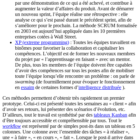
par une démonstration de ce qui a été achevé, et contribue à
augmenter la valeur d’affaires du produit. Avant de démarrer
un nouveau sprint, l’équipe réalise une rétrospective : elle
analyse ce qui s’est passé durant le précédent sprint, afin de
s’améliorer pour le prochain. La méthode SCRUM formalisée
en 2003 est aujourd’hui appliquée dans les 10 premières
entreprises cotées à Wall Street.
XP (extreme programming)
: Toutes les équipes travaillent en
binômes pour favoriser la collaboration et capitaliser les
compétences. L’objectif est de former les nouveaux membres
du projet par « l’apprentissage en faisant » avec un mentor.
De plus, tous les membres de l’équipe doivent être capables
d’avoir des compétences sur tous les postes afin de mobiliser
toute l’équipe lorsqu’elle rencontre un problème : on parle de
swarming
(de fourmillement pour évoquer le fonctionnement
en
essaim
de certaines formes d’
intelligence distribuée
).
Ces méthodes permettent d’obtenir très rapidement un premier
prototype. Celui-ci est présenté toutes les semaines au « client » afin
d’avoir ses retours, lui présenter des scénarios d’évolution, etc.
D’ailleurs, tout le travail est synthétisé par des
tableaux Kanban
afin
d’être toujours accessible et compréhensible par tous. Tout le
workflow
est représenté par de simples post-its dans un tableau en 5
colonnes. Une colonne avec l’ensemble des tâches « à réaliser »,
une « à faire », « en cours », « fait ». Lorsque le post-il arrive dans