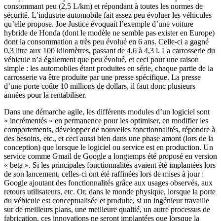
consommant peu (2,5 L/km) et répondant à toutes les normes de
sécurité. L’industrie automobile fait assez peu évoluer les véhicules
qu’elle propose. Joe Justice évoquait l’exemple d’une voiture
hybride de Honda (dont le modèle ne semble pas exister en Europe)
dont la consommation a très peu évolué en 6 ans. Celle-ci a gagné
0,3 litre aux 100 kilomètres, passant de 4,6 à 4,3 l. La carrosserie du
véhicule n’a également que peu évolué, et ceci pour une raison
simple : les automobiles étant produites en série, chaque partie de la
carrosserie va être produite par une presse spécifique. La presse
d’une porte coûte 10 millions de dollars, il faut donc plusieurs
années pour la rentabiliser.
Dans une démarche agile, les différents modules d’un logiciel sont
« incrémentés » en permanence pour les optimiser, en modifier les
comportements, développer de nouvelles fonctionnalités, répondre à
des besoins, etc., et ceci aussi bien dans une phase amont (lors de la
conception) que lorsque le logiciel ou service est en production. Un
service comme Gmail de Google a longtemps été proposé en version
« beta ». Si les principales fonctionnalités avaient été implantées lors
de son lancement, celles-ci ont été raffinées lors de mises à jour :
Google ajoutant des fonctionnalités grâce aux usages observés, aux
retours utilisateurs, etc. Or, dans le monde physique, lorsque la porte
du véhicule est conceptualisée et produite, si un ingénieur travaille
sur de meilleurs plans, une meilleure qualité, un autre processus de
fabrication, ces innovations ne seront implantées que lorsque la