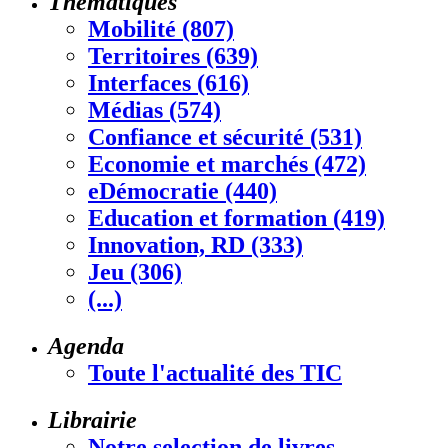
Thématiques
Mobilité (807)
Territoires (639)
Interfaces (616)
Médias (574)
Confiance et sécurité (531)
Economie et marchés (472)
eDémocratie (440)
Education et formation (419)
Innovation, RD (333)
Jeu (306)
(...)
Agenda
Toute l'actualité des TIC
Librairie
Notre selection de livres