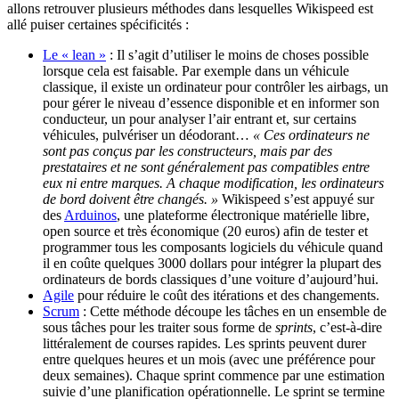
allons retrouver plusieurs méthodes dans lesquelles Wikispeed est
allé puiser certaines spécificités :
Le « lean »
: Il s’agit d’utiliser le moins de choses possible
lorsque cela est faisable. Par exemple dans un véhicule
classique, il existe un ordinateur pour contrôler les airbags, un
pour gérer le niveau d’essence disponible et en informer son
conducteur, un pour analyser l’air entrant et, sur certains
véhicules, pulvériser un déodorant…
« Ces ordinateurs ne
sont pas conçus par les constructeurs, mais par des
prestataires et ne sont généralement pas compatibles entre
eux ni entre marques. A chaque modification, les ordinateurs
de bord doivent être changés. »
Wikispeed s’est appuyé sur
des
Arduinos
, une plateforme électronique matérielle libre,
open source et très économique (20 euros) afin de tester et
programmer tous les composants logiciels du véhicule quand
il en coûte quelques 3000 dollars pour intégrer la plupart des
ordinateurs de bords classiques d’une voiture d’aujourd’hui.
Agile
pour réduire le coût des itérations et des changements.
Scrum
: Cette méthode découpe les tâches en un ensemble de
sous tâches pour les traiter sous forme de
sprints
, c’est-à-dire
littéralement de courses rapides. Les sprints peuvent durer
entre quelques heures et un mois (avec une préférence pour
deux semaines). Chaque sprint commence par une estimation
suivie d’une planification opérationnelle. Le sprint se termine