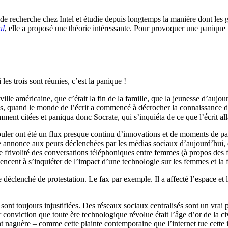
ce de recherche chez Intel et étudie depuis longtemps la manière dont les 
al
, elle a proposé une théorie intéressante. Pour provoquer une panique m
les trois sont réunies, c’est la panique !
ville américaine, que c’était la fin de la famille, que la jeunesse d’auj
ans, quand le monde de l’écrit a commencé à décrocher la connaissance de 
mment citées et paniqua donc Socrate, qui s’inquiéta de ce que l’écrit all
ouler ont été un flux presque continu d’innovations et de moments de pa
nnonce aux peurs déclenchées par les médias sociaux d’aujourd’hui, des
 frivolité des conversations téléphoniques entre femmes (à propos des
cent à s’inquiéter de l’impact d’une technologie sur les femmes et la f
e déclenché de protestation. Le fax par exemple. Il a affecté l’espace et 
sont toujours injustifiées. Des réseaux sociaux centralisés sont un vrai
conviction que toute ère technologique révolue était l’âge d’or de la civ
 naguère – comme cette plainte contemporaine que l’internet tue cette i