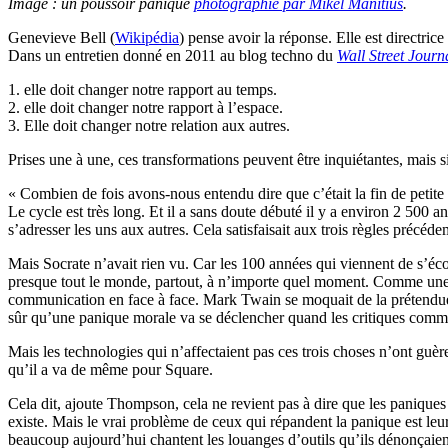
Image : un poussoir panique
photographié par Mikel Manitius
.
Genevieve Bell (
Wikipédia
) pense avoir la réponse. Elle est directri
Dans un entretien donné en 2011 au blog techno du
Wall Street Journ
1. elle doit changer notre rapport au temps.
2. elle doit changer notre rapport à l’espace.
3. Elle doit changer notre relation aux autres.
Prises une à une, ces transformations peuvent être inquiétantes, mais si 
« Combien de fois avons-nous entendu dire que c’était la fin de petite 
Le cycle est très long. Et il a sans doute débuté il y a environ 2 500 
s’adresser les uns aux autres. Cela satisfaisait aux trois règles précéde
Mais Socrate n’avait rien vu. Car les 100 années qui viennent de s’éc
presque tout le monde, partout, à n’importe quel moment. Comme une a
communication en face à face. Mark Twain se moquait de la prétendue
sûr qu’une panique morale va se déclencher quand les critiques commen
Mais les technologies qui n’affectaient pas ces trois choses n’ont guèr
qu’il a va de même pour Square.
Cela dit, ajoute Thompson, cela ne revient pas à dire que les paniques 
existe. Mais le vrai problème de ceux qui répandent la panique est leur 
beaucoup aujourd’hui chantent les louanges d’outils qu’ils dénonçaient