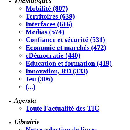
Thématiques
Mobilité (807)
Territoires (639)
Interfaces (616)
Médias (574)
Confiance et sécurité (531)
Economie et marchés (472)
eDémocratie (440)
Education et formation (419)
Innovation, RD (333)
Jeu (306)
(...)
Agenda
Toute l'actualité des TIC
Librairie
Notre selection de livres