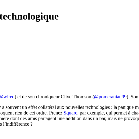
 technologique
@wired
) et de son chroniqueur Clive Thomson (
@pomeranian99
). Son
 a souvent un effet collatéral aux nouvelles technologies : la panique 
voquent rien de cet ordre. Prenez
Square
, par exemple, qui permet à chac
ière dont des amis partagent une addition dans un bar, mais ne provoqu
 l’indifférence ?