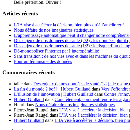
Belle prétérition, Olivier !
Articles récents
L’IA vise à accélérer la décision, bien plus qu’à l’améliorer !
Nous défaire de nos imaginaires statistiques
L’apprentissage automatique peut-il changer notre compréhens
Des enjeux de nos données de santé (2/2) : les données plutôt q
Des enjeux de nos données de santé (1/2) : le risque d’un chan
Dé-monopoliser l’internet par l’interopérabilité
Sans transition : de nos vies avec et dans les machines du quoti
Pour un féminisme des données
Commentaires récents
tallie
dans
Des enjeux de nos données de santé (1/2) : le risque
La fin du monde ? bof ! | Hubert Guillaud
dans
Vers l’effondre
L’illusion de l’innovation | Hubert Guillaud
dans
Contre l’innov
Hubert Guillaud
dans
Concrètement, comment rendre les algorit
Henri
dans
Nous défaire de nos imaginaires statistiques
Pierre-Jean Raugel
dans
L’IA vise à accélérer la décision, bien 
Pierre-Jean Raugel
dans
L’IA vise à accélérer la décision, bien 
Hubert Guillaud
dans
L’IA vise à accélérer la décision, bien plu