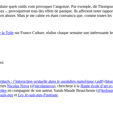
 déduire quels outils vont provoquer l’angoisse. Par exemple, dit Thompson,
 eux -, provoqueront tous des effets de panique. Ils affectent notre rappor
n abuser. Mais je me calme en étant convaincu que, comme toutes les Ca
 la Toile
sur France Culture, réalise chaque semaine une intéressante lec
rituels : l’interaction gestuelle dans le quotidien numérique (.pdf)
(
blog
teurs
Nicolas Nova
(
@nicolasnova
), chercheur à la
Haute école d’art e
ettes
en compagnie de son auteur, Sarah-Maude Beauchesne (
@lesfourc
-sais-pas
et
Les Je-sais-pas-Pantoute
.