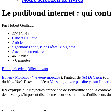
Le pudibond internet : qui contr
Par Hubert Guillaud
27/11/2012
Hubert Guillaud
Articles
algorithmes
analyse des réseaux
big data
Aucun commentaire
4617 vues
~ 6 minutes
Billet précédent
Billet suivant
Evgeny Morozov
(
@evgenymorozov
), l’auteur de
Net Delusion
(qui 
du
New York Times
intitulée «
Vous ne pouvez pas dire ça sur l’intern
Il y explique que l’hyper-tolérance née de l’ouverture et de la contre
de la Valley s’imposent discrètement sur des milliards d’utilisateurs d