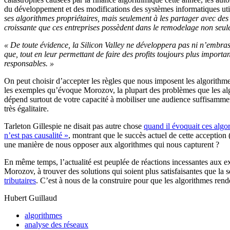
du développement et des modifications des systèmes informatiques uti
ses algorithmes propriétaires, mais seulement à les partager avec des 
croissante que ces entreprises possèdent dans le remodelage non seul
« De toute évidence, la Silicon Valley ne développera pas ni n’embras
que, tout en leur permettant de faire des profits toujours plus importa
responsables. »
On peut choisir d’accepter les règles que nous imposent les algorithm
les exemples qu’évoque Morozov, la plupart des problèmes que les algo
dépend surtout de votre capacité à mobiliser une audience suffisamment
très égalitaire.
Tarleton Gillespie ne disait pas autre chose
quand il évoquait ces alg
n’est pas causalité »
, montrant que le succès actuel de cette acception
une manière de nous opposer aux algorithmes qui nous capturent ?
En même temps, l’actualité est peuplée de réactions incessantes aux e
Morozov, à trouver des solutions qui soient plus satisfaisantes que la 
tributaires
. C’est à nous de la construire pour que les algorithmes rende
Hubert Guillaud
algorithmes
analyse des réseaux