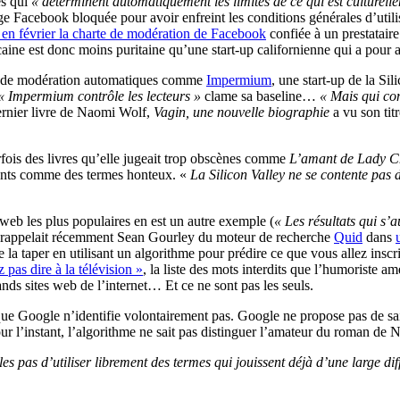
es qui
« déterminent automatiquement les limites de ce qui est culturell
e Facebook bloquée pour avoir enfreint les conditions générales d’utili
en février la charte de modération de Facebook
confiée à un prestataire
caine est donc moins puritaine qu’une start-up californienne qui a pour
es de modération automatiques comme
Impermium
, une start-up de la Sil
« Impermium contrôle les lecteurs »
clame sa baseline…
« Mais qui co
dernier livre de Naomi Wolf,
Vagin, une nouvelle biographie
a vu son tit
fois des livres qu’elle jugeait trop obscènes comme
L’amant de Lady Ch
rants comme des termes honteux. «
La Silicon Valley ne se contente pas d
s web les plus populaires en est un autre exemple (
« Les résultats qui s’
rappelait récemment Sean Gourley du moteur de recherche
Quid
dans
la taper en utilisant un algorithme pour prédire ce que vous allez inscri
pas dire à la télévision »
, la liste des mots interdits que l’humoriste a
ands sites web de l’internet… Et ce ne sont pas les seuls.
ue Google n’identifie volontairement pas. Google ne propose pas de sa
 l’instant, l’algorithme ne sait pas distinguer l’amateur du roman de N
s pas d’utiliser librement des termes qui jouissent déjà d’une large diff