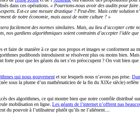
lisés dans ces opérations.
« Pourrions-nous avoir des audits pour faire
experts. Est-ce une mesure drastique ? Peut-être. Mais cette solution n’
ement de notre économie, mais aussi de notre culture ? »
sera facilement des normes similaires. Mais, au lieu d’accepter cette 
nts, nos gardiens algorithmiques soient contraints d’accepter l’idée que 
es et faire de manière à ce que nos propos et images se conforment au 
rithmes pudibonds introduisent se résolvent plus ou moins bien. Mais pe
 forte pour que les géants du net s’en préoccupent ? On voit bien que c
orithmes qui nous gouvernent
et sur lesquels nous n’avons pas prise.
Dani
 (née sous la plume d’un mathématicien de la fin du XIXe siècle) reflète
xcès des algorithmes, ce qui montre bien que notre contrôle distribué s
seule mobilisation en ligne.
Les géants de l’internet n’offrent pas beauc
nt du pouvoir à l’utilisateur plutôt qu’ils ne l’aliènent…