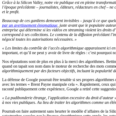
Grâce à la Silicon Valley, notre vie publique est en pleine transfor
l’époque précédente – journalistes, éditeurs, rédacteurs en chef – ne 
et le profit.
Beaucoup de ces gardiens demeurent invisibles – jusqu’à ce que quelq
par un avertissement énigmatique
, juste avant que le populaire aute
entreprise qui détermine si les vidéos en streaming violent les droits 
correspond à ses collections. Le contenu de la diffusion précédant l’
négocié toutes les autorisations nécessaires. »
« Les limites du contrôle de l’accès algorithmique apparaissent ici en
important, et qu’il ne peut y avoir de livre de règles : c’est pourquoi
Nos réputations sont de plus en plus à la merci des algorithmes. Bett
quand on tapait son nom dans le moteur de recherche des mots comme 
algorithmiquement par des facteurs objectifs, incluant la popularité d
La défense de Google pourrait être tenable si ses propres algorithmes 
avec les termes « Brent Payne manipule cela ». Rapidement, ceux qui
raconté publiquement cette expérience, Google a retiré cette suggesti
« La pudibonderie étrange, l’application excessive du droit d’auteur 
à nos vies publiques. Au lieu de traiter les algorithmes comme un élé
Pourrait-on faire autrement sans heurter le modèle d’affaires de la Sil
catastrophes causées par la finance algorithmique cette année, les auto