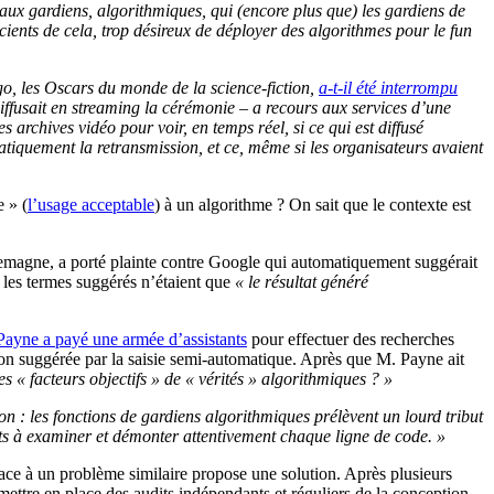
ux gardiens, algorithmiques, qui (encore plus que) les gardiens de
cients de cela, trop désireux de déployer des algorithmes pour le fun
o, les Oscars du monde de la science-fiction,
a-t-il été interrompu
iffusait en streaming la cérémonie – a recours aux services d’une
s archives vidéo pour voir, en temps réel, si ce qui est diffusé
tiquement la retransmission, et ce, même si les organisateurs avaient
 » (
l’usage acceptable
) à un algorithme ? On sait que le contexte est
llemagne, a porté plainte contre Google qui automatiquement suggérait
les termes suggérés n’étaient que
« le résultat généré
Payne a payé une armée d’assistants
pour effectuer des recherches
n suggérée par la saisie semi-automatique. Après que M. Payne ait
es « facteurs objectifs » de « vérités » algorithmiques ? »
n : les fonctions de gardiens algorithmiques prélèvent un lourd tribut
its à examiner et démonter attentivement chaque ligne de code. »
 face à un problème similaire propose une solution. Après plusieurs
ettre en place des audits indépendants et réguliers de la conception,