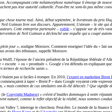
mation. Accompagnant cette métamorphose numérique il émerge de nouvea
cachent pas leur autorité culturelle. Peut-être ne sont-ils pas même cons
ue chose tourne mal. Ainsi, début septembre, le livestream du prix Hug
ur Neil Gaiman livre son discours. Apparemment, Ustream – le site qui d
d’auteurs. Cette entreprise partenaire –
vobile
– s’appuie sur de très vaste
intervention de Neil Gaiman a déclenché une requête qui a coupé automa
 plein jour »
, souligne Morozov. Comment enseigner l’idée du « fair use
 nous avons des tribunaux, rappelle Morozov.
ina Wulff, l’épouse de l’ancien président de la République fédérale d’A
« escorte » ou « prostituée ». Google s’est défendu en expliquant que 
es termes de recherche saisis »
.
n’étaient pas si faciles à tromper. En 2010,
l’expert en marketing Brent 
 commençaient à taper « Brent P » dans Google voyaient cette expressio
on,
« mais combien de cas similaires ont-ils été détectés ? Que signifie d
»
(le
Copyright Madness
)
« créent d’inutiles dommages à notre réputatio
ment naturel, comme le reflet objectif de la réalité, nous sommes condu
icon Valley ?, interroge le chercheur. Peut-être. Le monde de la finance
rités de
Hong Kong
et de l’
Australie
ont élaboré des propositions pour m