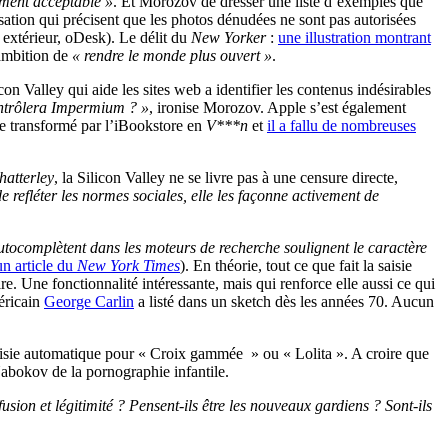
ement acceptable »
. Et Morozov de dresser une liste d’exemples que
sation qui précisent que les photos dénudées ne sont pas autorisées
 extérieur, oDesk). Le délit du
New Yorker
:
une illustration montrant
 ambition de
« rendre le monde plus ouvert »
.
icon Valley qui aide les sites web a identifier les contenus indésirables
ntrôlera Impermium ? »
, ironise Morozov. Apple s’est également
re transformé par l’iBookstore en
V***n
et
il a fallu de nombreuses
atterley
, la Silicon Valley ne se livre pas à une censure directe,
e refléter les normes sociales, elle les façonne activement de
autocomplètent dans les moteurs de recherche soulignent le caractère
un article du
New York Times
). En théorie, tout ce que fait la saisie
re. Une fonctionnalité intéressante, mais qui renforce elle aussi ce qui
méricain
George Carlin
a listé dans un sketch dès les années 70. Aucun
isie automatique pour « Croix gammée » ou « Lolita ». A croire que
abokov de la pornographie infantile.
usion et légitimité ? Pensent-ils être les nouveaux gardiens ? Sont-ils