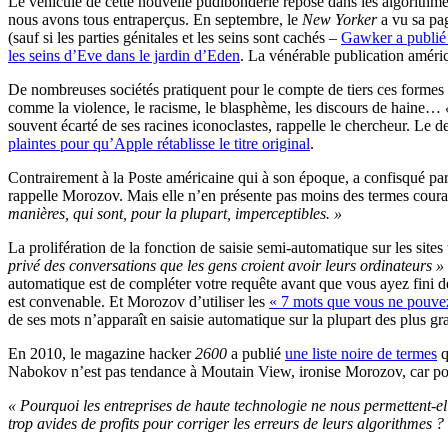
Le véhicule de cette nouvelle pudibonderie repose dans les algorithm
nous avons tous entraperçus. En septembre, le
New Yorker
a vu sa pag
(sauf si les parties génitales et les seins sont cachés –
Gawker a publié 
les seins d’Eve dans le jardin d’Eden
. La vénérable publication améri
De nombreuses sociétés pratiquent pour le compte de tiers ces form
comme la violence, le racisme, le blasphème, les discours de haine…
souvent écarté de ses racines iconoclastes, rappelle le chercheur. Le 
plaintes pour qu’Apple rétablisse le titre original
.
Contrairement à la Poste américaine qui à son époque, a confisqué par
rappelle Morozov. Mais elle n’en présente pas moins des termes cou
manières, qui sont, pour la plupart, imperceptibles. »
La prolifération de la fonction de saisie semi-automatique sur les site
privé des conversations que les gens croient avoir leurs ordinateurs »
automatique est de compléter votre requête avant que vous ayez fini de 
est convenable. Et Morozov d’utiliser les
« 7 mots que vous ne pouvez 
de ses mots n’apparaît en saisie automatique sur la plupart des plus gr
En 2010, le magazine hacker
2600
a publié
une liste noire de termes
q
Nabokov n’est pas tendance à Moutain View, ironise Morozov, car pour
« Pourquoi les entreprises de haute technologie ne nous permettent-elle
trop avides de profits pour corriger les erreurs de leurs algorithmes ?