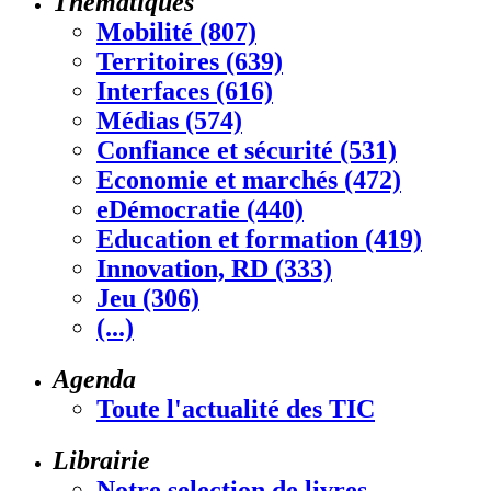
Thématiques
Mobilité (807)
Territoires (639)
Interfaces (616)
Médias (574)
Confiance et sécurité (531)
Economie et marchés (472)
eDémocratie (440)
Education et formation (419)
Innovation, RD (333)
Jeu (306)
(...)
Agenda
Toute l'actualité des TIC
Librairie
Notre selection de livres