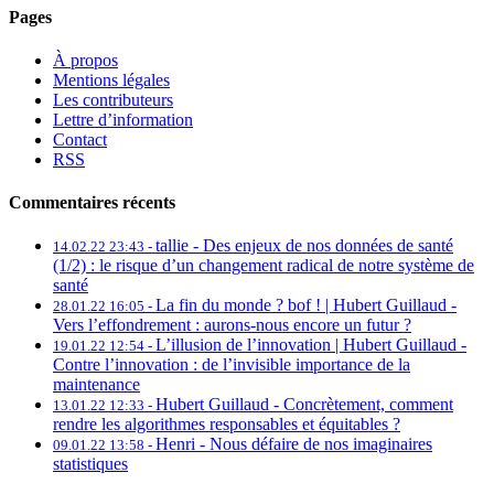
Pages
À propos
Mentions légales
Les contributeurs
Lettre d’information
Contact
RSS
Commentaires récents
tallie -
Des enjeux de nos données de santé
14.02.22 23:43 -
(1/2) : le risque d’un changement radical de notre système de
santé
La fin du monde ? bof ! | Hubert Guillaud -
28.01.22 16:05 -
Vers l’effondrement : aurons-nous encore un futur ?
L’illusion de l’innovation | Hubert Guillaud -
19.01.22 12:54 -
Contre l’innovation : de l’invisible importance de la
maintenance
Hubert Guillaud -
Concrètement, comment
13.01.22 12:33 -
rendre les algorithmes responsables et équitables ?
Henri -
Nous défaire de nos imaginaires
09.01.22 13:58 -
statistiques