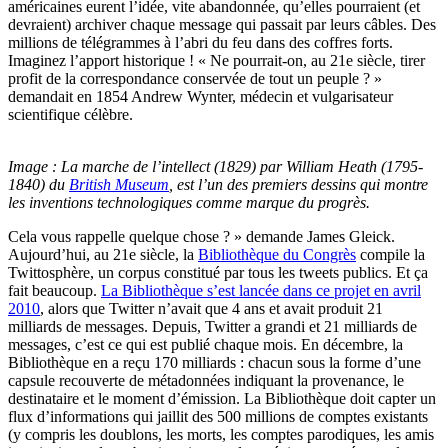
américaines eurent l’idée, vite abandonnée, qu’elles pourraient (et
devraient) archiver chaque message qui passait par leurs câbles. Des
millions de télégrammes à l’abri du feu dans des coffres forts.
Imaginez l’apport historique ! « Ne pourrait-on, au 21e siècle, tirer
profit de la correspondance conservée de tout un peuple ? »
demandait en 1854 Andrew Wynter, médecin et vulgarisateur
scientifique célèbre.
Image : La marche de l’intellect (1829) par William Heath (1795-
1840) du
British Museum
, est l’un des premiers dessins qui montre
les inventions technologiques comme marque du progrès.
Cela vous rappelle quelque chose ? » demande James Gleick.
Aujourd’hui, au 21e siècle, la
Bibliothèque du Congrès
compile la
Twittosphère, un corpus constitué par tous les tweets publics. Et ça
fait beaucoup.
La Bibliothèque s’est lancée dans ce projet en avril
2010
, alors que Twitter n’avait que 4 ans et avait produit 21
milliards de messages. Depuis, Twitter a grandi et 21 milliards de
messages, c’est ce qui est publié chaque mois. En décembre, la
Bibliothèque en a reçu 170 milliards : chacun sous la forme d’une
capsule recouverte de métadonnées indiquant la provenance, le
destinataire et le moment d’émission. La Bibliothèque doit capter un
flux d’informations qui jaillit des 500 millions de comptes existants
(y compris les doublons, les morts, les comptes parodiques, les amis