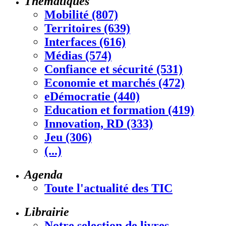
Thématiques
Mobilité (807)
Territoires (639)
Interfaces (616)
Médias (574)
Confiance et sécurité (531)
Economie et marchés (472)
eDémocratie (440)
Education et formation (419)
Innovation, RD (333)
Jeu (306)
(...)
Agenda
Toute l'actualité des TIC
Librairie
Notre selection de livres