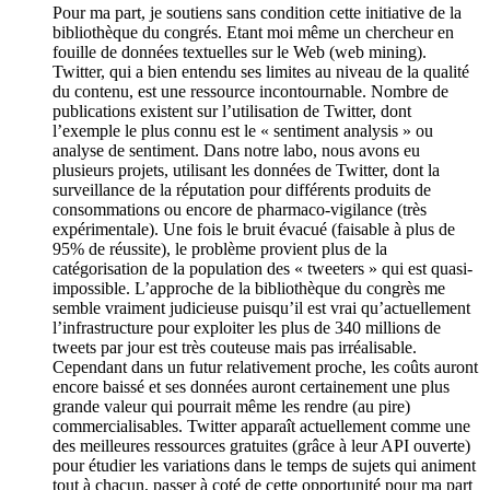
Pour ma part, je soutiens sans condition cette initiative de la
bibliothèque du congrés. Etant moi même un chercheur en
fouille de données textuelles sur le Web (web mining).
Twitter, qui a bien entendu ses limites au niveau de la qualité
du contenu, est une ressource incontournable. Nombre de
publications existent sur l’utilisation de Twitter, dont
l’exemple le plus connu est le « sentiment analysis » ou
analyse de sentiment. Dans notre labo, nous avons eu
plusieurs projets, utilisant les données de Twitter, dont la
surveillance de la réputation pour différents produits de
consommations ou encore de pharmaco-vigilance (très
expérimentale). Une fois le bruit évacué (faisable à plus de
95% de réussite), le problème provient plus de la
catégorisation de la population des « tweeters » qui est quasi-
impossible. L’approche de la bibliothèque du congrès me
semble vraiment judicieuse puisqu’il est vrai qu’actuellement
l’infrastructure pour exploiter les plus de 340 millions de
tweets par jour est très couteuse mais pas irréalisable.
Cependant dans un futur relativement proche, les coûts auront
encore baissé et ses données auront certainement une plus
grande valeur qui pourrait même les rendre (au pire)
commercialisables. Twitter apparaît actuellement comme une
des meilleures ressources gratuites (grâce à leur API ouverte)
pour étudier les variations dans le temps de sujets qui animent
tout à chacun, passer à coté de cette opportunité pour ma part