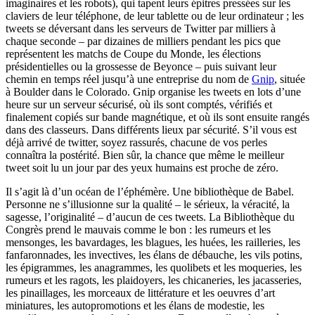
imaginaires et les robots), qui tapent leurs épitres pressées sur les
claviers de leur téléphone, de leur tablette ou de leur ordinateur ; les
tweets se déversant dans les serveurs de Twitter par milliers à
chaque seconde – par dizaines de milliers pendant les pics que
représentent les matchs de Coupe du Monde, les élections
présidentielles ou la grossesse de Beyonce – puis suivant leur
chemin en temps réel jusqu’à une entreprise du nom de
Gnip
, située
à Boulder dans le Colorado. Gnip organise les tweets en lots d’une
heure sur un serveur sécurisé, où ils sont comptés, vérifiés et
finalement copiés sur bande magnétique, et où ils sont ensuite rangés
dans des classeurs. Dans différents lieux par sécurité. S’il vous est
déjà arrivé de twitter, soyez rassurés, chacune de vos perles
connaîtra la postérité. Bien sûr, la chance que même le meilleur
tweet soit lu un jour par des yeux humains est proche de zéro.
Il s’agit là d’un océan de l’éphémère. Une bibliothèque de Babel.
Personne ne s’illusionne sur la qualité – le sérieux, la véracité, la
sagesse, l’originalité – d’aucun de ces tweets. La Bibliothèque du
Congrès prend le mauvais comme le bon : les rumeurs et les
mensonges, les bavardages, les blagues, les huées, les railleries, les
fanfaronnades, les invectives, les élans de débauche, les vils potins,
les épigrammes, les anagrammes, les quolibets et les moqueries, les
rumeurs et les ragots, les plaidoyers, les chicaneries, les jacasseries,
les pinaillages, les morceaux de littérature et les oeuvres d’art
miniatures, les autopromotions et les élans de modestie, les