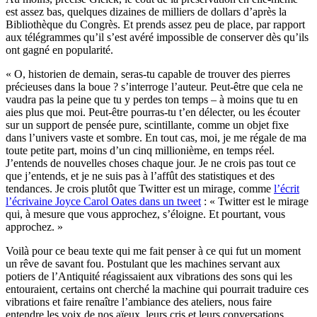
est assez bas, quelques dizaines de milliers de dollars d’après la
Bibliothèque du Congrès. Et prends assez peu de place, par rapport
aux télégrammes qu’il s’est avéré impossible de conserver dès qu’ils
ont gagné en popularité.
« O, historien de demain, seras-tu capable de trouver des pierres
précieuses dans la boue ? s’interroge l’auteur. Peut-être que cela ne
vaudra pas la peine que tu y perdes ton temps – à moins que tu en
aies plus que moi. Peut-être pourras-tu t’en délecter, ou les écouter
sur un support de pensée pure, scintillante, comme un objet fixe
dans l’univers vaste et sombre. En tout cas, moi, je me régale de ma
toute petite part, moins d’un cinq millionième, en temps réel.
J’entends de nouvelles choses chaque jour. Je ne crois pas tout ce
que j’entends, et je ne suis pas à l’affût des statistiques et des
tendances. Je crois plutôt que Twitter est un mirage, comme
l’écrit
l’écrivaine Joyce Carol Oates dans un tweet
: « Twitter est le mirage
qui, à mesure que vous approchez, s’éloigne. Et pourtant, vous
approchez. »
Voilà pour ce beau texte qui me fait penser à ce qui fut un moment
un rêve de savant fou. Postulant que les machines servant aux
potiers de l’Antiquité réagissaient aux vibrations des sons qui les
entouraient, certains ont cherché la machine qui pourrait traduire ces
vibrations et faire renaître l’ambiance des ateliers, nous faire
entendre les voix de nos aïeux, leurs cris et leurs conversations.