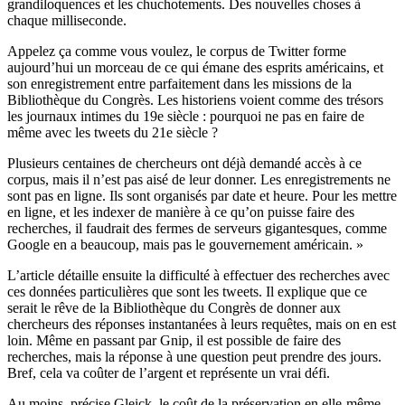
grandiloquences et les chuchotements. Des nouvelles choses à
chaque milliseconde.
Appelez ça comme vous voulez, le corpus de Twitter forme
aujourd’hui un morceau de ce qui émane des esprits américains, et
son enregistrement entre parfaitement dans les missions de la
Bibliothèque du Congrès. Les historiens voient comme des trésors
les journaux intimes du 19e siècle : pourquoi ne pas en faire de
même avec les tweets du 21e siècle ?
Plusieurs centaines de chercheurs ont déjà demandé accès à ce
corpus, mais il n’est pas aisé de leur donner. Les enregistrements ne
sont pas en ligne. Ils sont organisés par date et heure. Pour les mettre
en ligne, et les indexer de manière à ce qu’on puisse faire des
recherches, il faudrait des fermes de serveurs gigantesques, comme
Google en a beaucoup, mais pas le gouvernement américain. »
L’article détaille ensuite la difficulté à effectuer des recherches avec
ces données particulières que sont les tweets. Il explique que ce
serait le rêve de la Bibliothèque du Congrès de donner aux
chercheurs des réponses instantanées à leurs requêtes, mais on en est
loin. Même en passant par Gnip, il est possible de faire des
recherches, mais la réponse à une question peut prendre des jours.
Bref, cela va coûter de l’argent et représente un vrai défi.
Au moins, précise Gleick, le coût de la préservation en elle-même