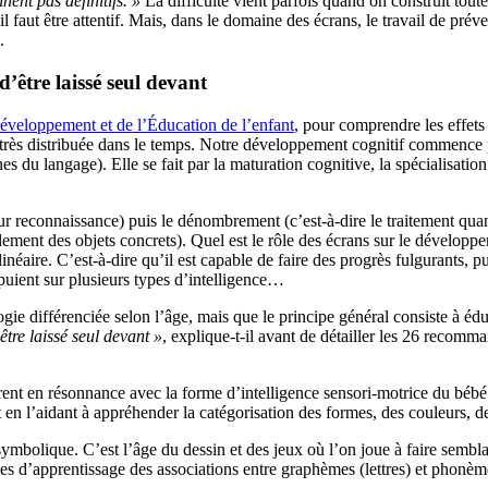
ent pas définitifs. »
La difficulté vient parfois quand on construit toute
 il faut être attentif. Mais, dans le domaine des écrans, le travail de pr
.
 d’être laissé seul devant
éveloppement et de l’Éducation de l’enfant
, pour comprendre les effets
très distribuée dans le temps. Notre développement cognitif commence 
s du langage). Elle se fait par la maturation cognitive, la spécialisation
 reconnaissance) puis le dénombrement (c’est-à-dire le traitement quantitat
lement des objets concrets). Quel est le rôle des écrans sur le dévelop
ire. C’est-à-dire qu’il est capable de faire des progrès fulgurants, pui
uient sur plusieurs types d’intelligence…
ie différenciée selon l’âge, mais que le principe général consiste à éduq
’être laissé seul devant »
, explique-t-il avant de détailler les 26 recom
ntrent en résonnance avec la forme d’intelligence sensori-motrice du bébé
t en l’aidant à appréhender la catégorisation des formes, des couleurs,
t symbolique. C’est l’âge du dessin et des jeux où l’on joue à faire semb
diques d’apprentissage des associations entre graphèmes (lettres) et pho