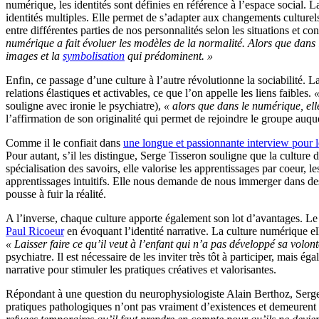
numérique, les identités sont définies en référence à l’espace social. La
identités multiples. Elle permet de s’adapter aux changements culturels
entre différentes parties de nos personnalités selon les situations et
numérique a fait évoluer les modèles de la normalité. Alors que dans l
images et la
symbolisation
qui prédominent. »
Enfin, ce passage d’une culture à l’autre révolutionne la sociabilité. L
relations élastiques et activables, ce que l’on appelle les liens faibles.
«
souligne avec ironie le psychiatre),
« alors que dans le numérique, ell
l’affirmation de son originalité qui permet de rejoindre le groupe auque
Comme il le confiait dans
une longue et passionnante interview pour l
Pour autant, s’il les distingue, Serge Tisseron souligne que la culture 
spécialisation des savoirs, elle valorise les apprentissages par coeur, l
apprentissages intuitifs. Elle nous demande de nous immerger dans des si
pousse à fuir la réalité.
A l’inverse, chaque culture apporte également son lot d’avantages. Le l
Paul Ricoeur
en évoquant l’identité narrative. La culture numérique elle
« Laisser faire ce qu’il veut à l’enfant qui n’a pas développé sa volonté,
psychiatre. Il est nécessaire de les inviter très tôt à participer, mais é
narrative pour stimuler les pratiques créatives et valorisantes.
Répondant à une question du neurophysiologiste Alain Berthoz, Serge T
pratiques pathologiques n’ont pas vraiment d’existences et demeurent 