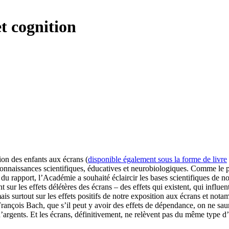
et cognition
tion des enfants aux écrans (
disponible également sous la forme de livre
es connaissances scientifiques, éducatives et neurobiologiques. Comme le 
du rapport, l’Académie a souhaité éclaircir les bases scientifiques de no
t sur les effets délétères des écrans – des effets qui existent, qui influ
ais surtout sur les effets positifs de notre exposition aux écrans et not
rançois Bach, que s’il peut y avoir des effets de dépendance, on ne saur
d’argents. Et les écrans, définitivement, ne relèvent pas du même type d’