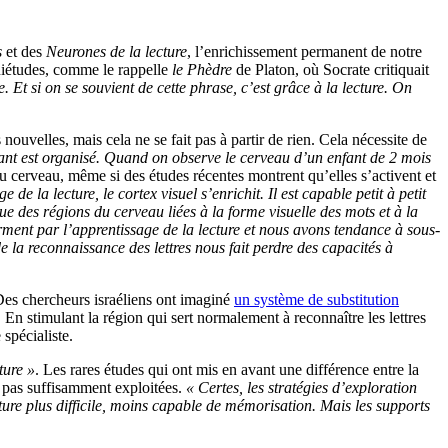
s
et des
Neurones de la lecture
, l’enrichissement permanent de notre
uiétudes, comme le rappelle
le Phèdre
de Platon, où Socrate critiquait
Et si on se souvient de cette phrase, c’est grâce à la lecture. On
ouvelles, mais cela ne se fait pas à partir de rien. Cela nécessite de
ant est organisé. Quand on observe le cerveau d’un enfant de 2 mois
u cerveau, même si des études récentes montrent qu’elles s’activent et
 de la lecture, le cortex visuel s’enrichit. Il est capable petit à petit
e des régions du cerveau liées à la forme visuelle des mots et à la
rment par l’apprentissage de la lecture et nous avons tendance à sous-
 la reconnaissance des lettres nous fait perdre des capacités à
 Des chercheurs israéliens ont imaginé
un système de substitution
En stimulant la région qui sert normalement à reconnaître les lettres
spécialiste.
ture »
. Les rares études qui ont mis en avant une différence entre la
rs pas suffisamment exploitées.
« Certes, les stratégies d’exploration
ture plus difficile, moins capable de mémorisation. Mais les supports