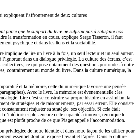
ui expliquent l’affrontement de deux cultures
t parce que le support du livre ne suffisait pas à satisfaire nos
e la transformation en cours, explique Serge Tisseron, il faut
ment psychique et dans les liens et la sociabilité.
 implique de lire un livre à la fois, un seul lecteur et un seul auteur.
 à l’ignorant dans un dialogue privilégié. La culture des écrans, c’est
plus collectives, ce qui pose notamment des questions profondes à notre
res, contrairement au monde du livre. Dans la culture numérique, la
 temporalité et la mémoire, celle du numérique favorise une pensée
 paragraphes). Avec le livre, la mémoire est évènementielle : les
alogie. Lire c’est se construire sa propre histoire en assimilant la
ent de stratégies et de raisonnements, par essai-erreur. Elle consiste
t constamment réajuster sa stratégie, ses objectifs. Si cela était
t d’intérioriser plus encore cette capacité à innover, remarque le
ique est plutôt proche de ce que Piaget appelle l’accommodation.
privilégiée de notre identité et dans notre façon de les utiliser pour
nement essentiel dont on expose l’avant et l’après. Dans la culture