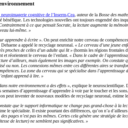
e environnement
e neuroimagerie cognitive de l’Inserm-Cea
, auteur de la
Bosse des math
é bénéfique. Les technologies nouvelles ont toujours engendré des inq
Contrairement à ce que pensait Socrate, la lecture augmente la mémoire. 
rveau lui-même. »
ur apprendre à écrire »
. On peut enrichir notre cerveau de compétences n
ue Dehaene a appelé le recyclage neuronal.
« Le cerveau d’une jeune enf
ès proches de celles d’un adulte qui lit »
(hormis les régions frontales d
nt et réorientent le cerveau de l’enfant.
« Dans le cadre de l’apprentissage
ecture d’ailleurs, mais également les images par exemple. On constate qu
isé ou non. Les connexions mêmes entre ces différentes aires se transfo
mpétences. La zone du cerveau qui se spécialise dans l’apprentissage de
’enfant apprend à lire. »
 dans notre environnement a des effets »
, explique le neuroscientifique.
 semaines d’apprentissage d’apprendre à voir par le toucher et les sons. 
’on peut inventer de nouveaux modèles de recyclage neuronal, estime le 
onstate que le support informatique ne change pas grand-chose à la lec
time le spécialiste. Il existe pourtant des différences, qu’on n’a d’ailleu
 des pages n’est pas les mêmes. Certes cela génère une stratégie de lec
itesse de lecture) ne semblent pas significatives. »