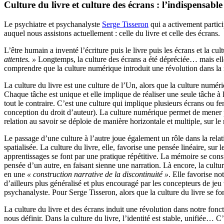
Culture du livre et culture des écrans : l’indispensab
Le psychiatre et psychanalyste
Serge Tisseron
qui a activement partici
auquel nous assistons actuellement : celle du livre et celle des écrans.
L’être humain a inventé l’écriture puis le livre puis les écrans et la cult
attentes. »
Longtemps, la culture des écrans a été dépréciée… mais elle
comprendre que la culture numérique introduit une révolution dans la re
La culture du livre est une culture de l’Un, alors que la culture numériq
Chaque tâche est unique et elle implique de réaliser une seule tâche à la
tout le contraire. C’est une culture qui implique plusieurs écrans ou fe
conception du droit d’auteur). La culture numérique permet de mener pl
relation au savoir se déploie de manière horizontale et multiple, sur l
Le passage d’une culture à l’autre joue également un rôle dans la relat
spatialisée. La culture du livre, elle, favorise une pensée linéaire, su
apprentissages se font par une pratique répétitive. La mémoire se const
pensée d’un autre, en faisant sienne une narration. Là encore, la cultu
en une
« construction narrative de la discontinuité »
. Elle favorise no
d’ailleurs plus généralisé et plus encouragé par les concepteurs de jeu 
psychanalyste. Pour Serge Tisseron, alors que la culture du livre se f
La culture du livre et des écrans induit une révolution dans notre fonc
nous définir. Dans la culture du livre, l’identité est stable, unifiée…