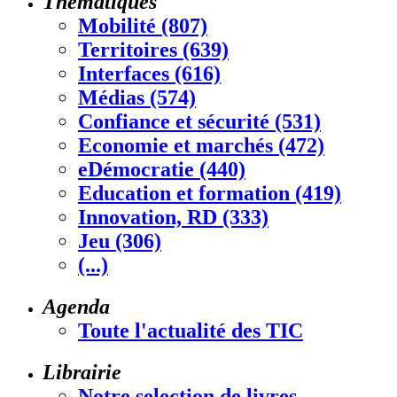
Thématiques
Mobilité (807)
Territoires (639)
Interfaces (616)
Médias (574)
Confiance et sécurité (531)
Economie et marchés (472)
eDémocratie (440)
Education et formation (419)
Innovation, RD (333)
Jeu (306)
(...)
Agenda
Toute l'actualité des TIC
Librairie
Notre selection de livres