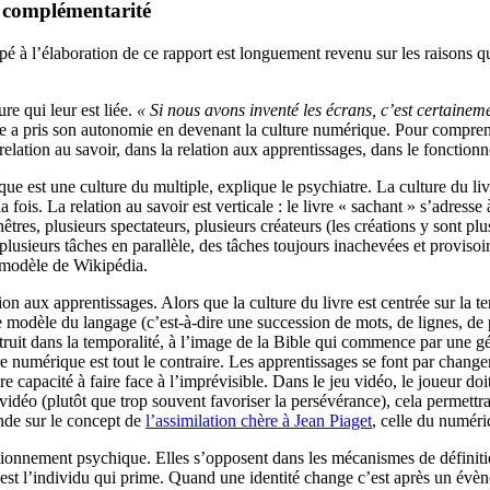
le complémentarité
pé à l’élaboration de ce rapport est longuement revenu sur les raisons q
ure qui leur est liée.
« Si nous avons inventé les écrans, c’est certainemen
 a pris son autonomie en devenant la culture numérique. Pour comprendr
lation au savoir, dans la relation aux apprentissages, dans le fonctionne
ue est une culture du multiple, explique le psychiatre. La culture du livre
 fois. La relation au savoir est verticale : le livre « sachant » s’adresse
nêtres, plusieurs spectateurs, plusieurs créateurs (les créations y sont 
usieurs tâches en parallèle, des tâches toujours inachevées et provisoi
e modèle de Wikipédia.
ion aux apprentissages. Alors que la culture du livre est centrée sur la
r le modèle du langage (c’est-à-dire une succession de mots, de lignes, de
ruit dans la temporalité, à l’image de la Bible qui commence par une géné
re numérique est tout le contraire. Les apprentissages se font par changem
tre capacité à faire face à l’imprévisible. Dans le jeu vidéo, le joueur doi
vidéo (plutôt que trop souvent favoriser la persévérance), cela permettrai
onde sur le concept de
l’assimilation chère à Jean Piaget
, celle du numér
tionnement psychique. Elles s’opposent dans les mécanismes de définition 
 C’est l’individu qui prime. Quand une identité change c’est après un évè