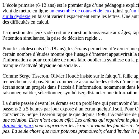
L’école primaire (6-12 ans) est le premier âge d’une pédagogie explici
vient de mettre en ligne
un ensemble de cours et de jeux
(ainsi qu’
un l
sur la dyslexie
en faisant varier l’espacement entre les lettres. Une aut
des difficultés en calcul.
La question des jeux vidéo est une question transversale aux âges, rappe
l’attention simultanée, la prise de décision rapide…
Pour les adolescents (12-18 ans), les écrans permettent d’exercer une p
certain nombre d’études montre que l’usage d’internet appauvrirait la
l’information a pour corolaire de nous faire oublier la synthèse ou la
manque d’activité physique ou sociale…
Comme Serge Tisseron, Olivier Houdé insiste sur le fait qu’il faille ap
recherche ne sait pas. Si on commence à connaître les effets d’une sure
écrans sont un progrès dans l’accès à l’information, notamment dans le
raisonner, valider, sélectionner, synthétiser, distancier une information
La durée passée devant les écrans est un problème qui peut avoir d’a
passons 2 à 5 heures par jour exposé à un écran quelqu’il soit. Pour 
conscience. Serge Tisseron rappelle que depuis 1999, l’Académie de p
une solution. Elles n’ont aucun effet. Les enfants qui regardent le plus
dizaine de jours
pour apprivoiser les écrans, invitant les familles à s
pas. La seule chose que nous pouvons promouvoir, c’est d’inviter les g