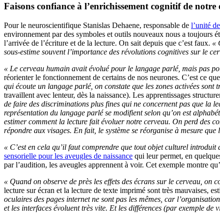
Faisons confiance à l’enrichissement cognitif de notr
Pour le neuroscientifique Stanislas Dehaene, responsable de
l’unité d
environnement par des symboles et outils nouveaux nous a toujours ét
l’arrivée de l’écriture et de la lecture. On sait depuis que c’est faux.
« 
sous-estime souvent l’importance des révolutions cognitives sur le ce
« Le cerveau humain avait évolué pour le langage parlé, mais pas po
réorienter le fonctionnement de certains de nos neurones. C’est ce q
qui écoute un langage parlé, on constate que les zones activées sont tr
travaillent avec lenteur, dès la naissance). Les apprentissages structure
de faire des discriminations plus fines qui ne concernent pas que la l
représentation du langage parlé se modifient selon qu’on est alphabét
estimer comment la lecture fait évoluer notre cerveau. On perd des co
répondre aux visages. En fait, le système se réorganise à mesure que l
« C’est en cela qu’il faut comprendre que tout objet culturel introduit
sensorielle pour les aveugles de naissance
qui leur permet, en quelques
par l’audition, les aveugles apprennent à voir. Cet exemple montre qu
« Quand on observe de près les effets des écrans sur le cerveau, on c
lecture sur écran et la lecture de texte imprimé sont très mauvaises, es
oculaires des pages internet ne sont pas les mêmes, car l’organisation
et les interfaces évoluent très vite. Et les différences (par exemple de v