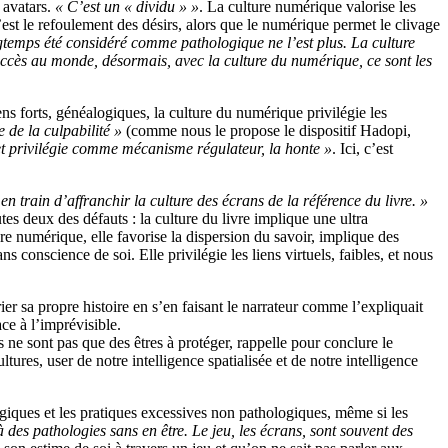
u avatars.
« C’est un « dividu » »
. La culture numérique valorise les
’est le refoulement des désirs, alors que le numérique permet le clivage
ngtemps été considéré comme pathologique ne l’est plus. La culture
d’accès au monde, désormais, avec la culture du numérique, ce sont les
iens forts, généalogiques, la culture du numérique privilégie les
e de la culpabilité »
(comme nous le propose le dispositif Hadopi,
 et privilégie comme mécanisme régulateur, la honte »
. Ici, c’est
en train d’affranchir la culture des écrans de la référence du livre. »
tes deux des défauts : la culture du livre implique une ultra
ture numérique, elle favorise la dispersion du savoir, implique des
 conscience de soi. Elle privilégie les liens virtuels, faibles, et nous
er sa propre histoire en s’en faisant le narrateur comme l’expliquait
ce à l’imprévisible.
s ne sont pas que des êtres à protéger, rappelle pour conclure le
ultures, user de notre intelligence spatialisée et de notre intelligence
giques et les pratiques excessives non pathologiques, même si les
es pathologies sans en être. Le jeu, les écrans, sont souvent des