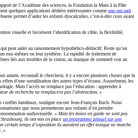
rapport de l’Académie des sciences, la Fondation la Main à la Pâte
ement quelques applications dédiées intéressantes comme
une qui agit
ehaene permet d’aider les enfants dyscalculies, c’est-à-dire ceux ayant
n visuelle et favorisent l’identification de cible, la flexibilité,
ce qui peut aider au raisonnement hypothético-déductif. Reste qu’un
enus eux-mêmes ou leur synthèse. La rapidité de traitement de
blèmes liés aux troubles de la vision, au manque de sommeil voir au
ur autant, reconnaît le chercheur, il y a encore plusieurs choses que la
 effets d’une surutilisation des autres types d’écrans. Assurément, les
hologie. Mais l’accès ne remplace pas l’éducation : apprendre à
teur de recherche ne remplacera pas l’abstraction. »
s conflits familiaux, souligne encore Jean-François Bach. Nous
’automatismes que nous permettrons aux enfants d’en prendre
 consommation audiovisuelle.
« Mais les mises en garde ne sont pas
A Strasbourg, ils ont mis en place
un programme annuel sur une
un certain temps d’exposition ils auraient un effet toxique ne marche
. »