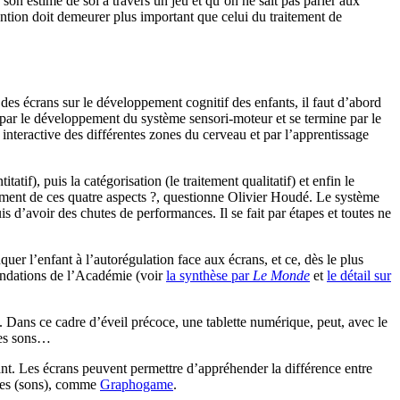
 son estime de soi à travers un jeu et qu’on ne sait pas parler aux
évention doit demeurer plus important que celui du traitement de
 des écrans sur le développement cognitif des enfants, il faut d’abord
par le développement du système sensori-moteur et se termine par le
 interactive des différentes zones du cerveau et par l’apprentissage
if), puis la catégorisation (le traitement qualitatif) et enfin le
pement de ces quatre aspects ?, questionne Olivier Houdé. Le système
s d’avoir des chutes de performances. Il se fait par étapes et toutes ne
uer l’enfant à l’autorégulation face aux écrans, et ce, dès le plus
mandations de l’Académie (voir
la synthèse par
Le Monde
et
le détail sur
. Dans ce cadre d’éveil précoce, une tablette numérique, peut, avec le
 des sons…
lant. Les écrans peuvent permettre d’appréhender la différence entre
nèmes (sons), comme
Graphogame
.