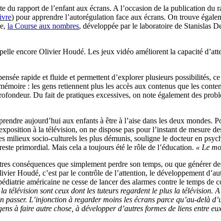
te du rapport de l’enfant aux écrans. A l’occasion de la publication du 
ivre
) pour apprendre l’autorégulation face aux écrans. On trouve égal
re,
la Course aux nombres
, développée par le laboratoire de Stanislas D
lle encore Olivier Houdé. Les jeux vidéo améliorent la capacité d’attentio
ensée rapide et fluide et permettent d’explorer plusieurs possibilités, 
 mémoire : les gens retiennent plus les accès aux contenus que les cont
 profondeur. Du fait de pratiques excessives, on note également des pro
prendre aujourd’hui aux enfants à être à l’aise dans les deux mondes. Po
xposition à la télévision, on ne dispose pas pour l’instant de mesure des
s milieux socio-culturels les plus démunis, souligne le docteur en psyc
 reste primordial. Mais cela a toujours été le rôle de l’éducation.
« Le mo
utres conséquences que simplement perdre son temps, ou que générer de
Olivier Houdé, c’est par le contrôle de l’attention, le développement d
édiatrie américaine ne cesse de lancer des alarmes contre le temps de
 la télévision sont ceux dont les tuteurs regardent le plus la télévision. 
’en passer. L’injonction à regarder moins les écrans parce qu’au-delà d’
ens à faire autre chose, à développer d’autres formes de liens entre eux