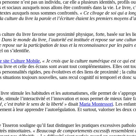
 personne n’est pas un individu, car elle a plusieurs identités, profils o
 et sociaux auxquels nous allons être confrontés dans la vie. Le livre, c
 contextes auxquels nous sommes confrontés.
« Ce clivage de soi qui a lo
a culture du livre la parole et l’écriture étaient les premiers moyens 
a culture du livre favorise une proximité physique, forte, basée sur les l
 Dans le monde du livre, l’autorité est instituée et repose sur une cultur
e repose sur la participation de tous et la reconnaissance par les pairs
l on s’identifie.
e site Culture Mobile
,
« Je crois que la culture numérique est ce qui est 
du livre et celle des écrans sont avant tout complémentaires. Elles ont tou
es personnalités rigides, peu évolutives et des liens de proximité ; la cul
tuations toujours nouvelles, sans recul cognitif ni temporel et donc sans
ivre stimule les habitudes et les automatismes, elle permet de s’appropri
, stimule l’interactivité et l’innovation et nous permet de mieux faire fa
 c’est trahir le sens de la liberté »
disait
Maria Montessori
. Les enfant
galement à leur apprendre l’autorégulation. Et surtout, valoriser les deux c
isseron souligne qu’il faut distinguer les pratiques excessives patholo
très minoritaires.
« Beaucoup de comportements excessifs ressemblent à d