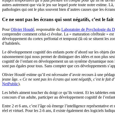
refuges temporaires qu’il faut prendre en compte pour qu’ils ne devienn
autres autrement que via le jeu sur lequel porte toute notre estime. Là,
pathologies qui ont le plus souvent bien d’autres causes que les écrans
Ce ne sont pas les écrans qui sont négatifs, c’est le fait
Pour
Olivier Houdé
, responsable du
Laboratoire de Psychologie du D
comprendre comment celui-ci évolue. La « maturation cérébrale » est 
développement du cortex préfontal et temporal (là où se situent les zone
d’habiletés.
Le développement cognitif des enfants porte d’abord sur les objets (leur
raisonnement (qui nous permet de distinguer des idées et non plus seu
cognitif de l’enfant en développement un un système dynamique non linéa
sont pas égales pour tous. Sans compter que ces développements s’app
Olivier Houdé estime qu’il est nécessaire d’avoir recours à une pédagog
jeune âge.
« Ce ne sont pas les écrans qui sont négatifs, c’est le fait d
NetPublic
).
Les bébés aiment toucher du doigt ce qu’ils voient. Et les tablettes e
concours d’un adulte, participer au développement cognitif de l’enfan
Entre 2 et 6 ans, c’est l’âge où émerge l’intelligence représentative e
réel et virtuel. Pour les 2-6 ans, il existe également des logiciels lu