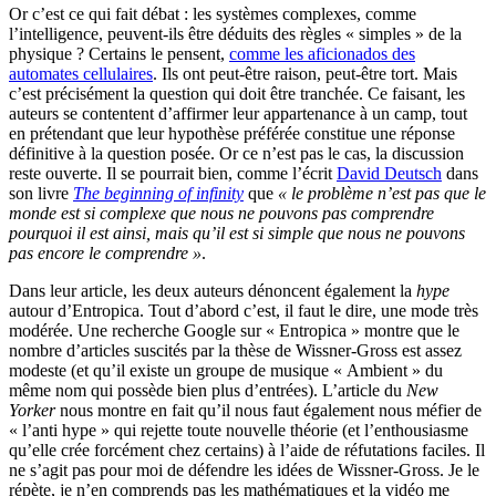
Or c’est ce qui fait débat : les systèmes complexes, comme
l’intelligence, peuvent-ils être déduits des règles « simples » de la
physique ? Certains le pensent,
comme les aficionados des
automates cellulaires
. Ils ont peut-être raison, peut-être tort. Mais
c’est précisément la question qui doit être tranchée. Ce faisant, les
auteurs se contentent d’affirmer leur appartenance à un camp, tout
en prétendant que leur hypothèse préférée constitue une réponse
définitive à la question posée. Or ce n’est pas le cas, la discussion
reste ouverte. Il se pourrait bien, comme l’écrit
David Deutsch
dans
son livre
The beginning of infinity
que
« le problème n’est pas que le
monde est si complexe que nous ne pouvons pas comprendre
pourquoi il est ainsi, mais qu’il est si simple que nous ne pouvons
pas encore le comprendre »
.
Dans leur article, les deux auteurs dénoncent également la
hype
autour d’Entropica. Tout d’abord c’est, il faut le dire, une mode très
modérée. Une recherche Google sur « Entropica » montre que le
nombre d’articles suscités par la thèse de Wissner-Gross est assez
modeste (et qu’il existe un groupe de musique « Ambient » du
même nom qui possède bien plus d’entrées). L’article du
New
Yorker
nous montre en fait qu’il nous faut également nous méfier de
« l’anti hype » qui rejette toute nouvelle théorie (et l’enthousiasme
qu’elle crée forcément chez certains) à l’aide de réfutations faciles. Il
ne s’agit pas pour moi de défendre les idées de Wissner-Gross. Je le
répète, je n’en comprends pas les mathématiques et la vidéo me