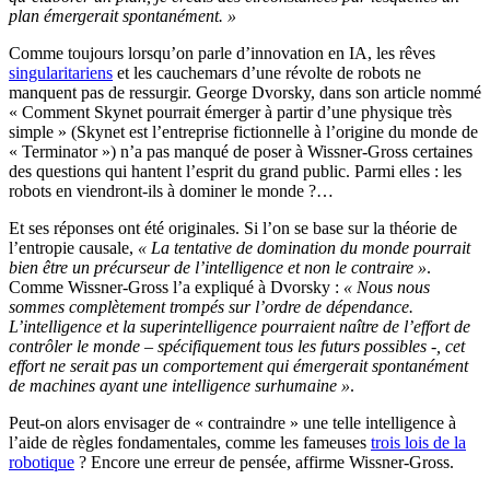
plan émergerait spontanément. »
Comme toujours lorsqu’on parle d’innovation en IA, les rêves
singularitariens
et les cauchemars d’une révolte de robots ne
manquent pas de ressurgir. George Dvorsky, dans son article nommé
« Comment Skynet pourrait émerger à partir d’une physique très
simple » (Skynet est l’entreprise fictionnelle à l’origine du monde de
« Terminator ») n’a pas manqué de poser à Wissner-Gross certaines
des questions qui hantent l’esprit du grand public. Parmi elles : les
robots en viendront-ils à dominer le monde ?…
Et ses réponses ont été originales. Si l’on se base sur la théorie de
l’entropie causale,
« La tentative de domination du monde pourrait
bien être un précurseur de l’intelligence et non le contraire »
.
Comme Wissner-Gross l’a expliqué à Dvorsky :
« Nous nous
sommes complètement trompés sur l’ordre de dépendance.
L’intelligence et la superintelligence pourraient naître de l’effort de
contrôler le monde – spécifiquement tous les futurs possibles -, cet
effort ne serait pas un comportement qui émergerait spontanément
de machines ayant une intelligence surhumaine »
.
Peut-on alors envisager de « contraindre » une telle intelligence à
l’aide de règles fondamentales, comme les fameuses
trois lois de la
robotique
? Encore une erreur de pensée, affirme Wissner-Gross.