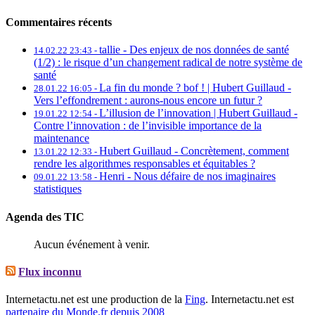
Commentaires récents
tallie -
Des enjeux de nos données de santé
14.02.22 23:43 -
(1/2) : le risque d’un changement radical de notre système de
santé
La fin du monde ? bof ! | Hubert Guillaud -
28.01.22 16:05 -
Vers l’effondrement : aurons-nous encore un futur ?
L’illusion de l’innovation | Hubert Guillaud -
19.01.22 12:54 -
Contre l’innovation : de l’invisible importance de la
maintenance
Hubert Guillaud -
Concrètement, comment
13.01.22 12:33 -
rendre les algorithmes responsables et équitables ?
Henri -
Nous défaire de nos imaginaires
09.01.22 13:58 -
statistiques
Agenda des TIC
Aucun événement à venir.
Flux inconnu
Internetactu.net est une production de la
Fing
. Internetactu.net est
partenaire du Monde.fr depuis 2008