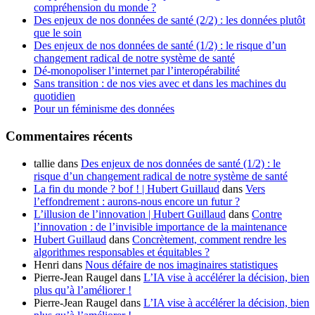
compréhension du monde ?
Des enjeux de nos données de santé (2/2) : les données plutôt
que le soin
Des enjeux de nos données de santé (1/2) : le risque d’un
changement radical de notre système de santé
Dé-monopoliser l’internet par l’interopérabilité
Sans transition : de nos vies avec et dans les machines du
quotidien
Pour un féminisme des données
Commentaires récents
tallie
dans
Des enjeux de nos données de santé (1/2) : le
risque d’un changement radical de notre système de santé
La fin du monde ? bof ! | Hubert Guillaud
dans
Vers
l’effondrement : aurons-nous encore un futur ?
L’illusion de l’innovation | Hubert Guillaud
dans
Contre
l’innovation : de l’invisible importance de la maintenance
Hubert Guillaud
dans
Concrètement, comment rendre les
algorithmes responsables et équitables ?
Henri
dans
Nous défaire de nos imaginaires statistiques
Pierre-Jean Raugel
dans
L’IA vise à accélérer la décision, bien
plus qu’à l’améliorer !
Pierre-Jean Raugel
dans
L’IA vise à accélérer la décision, bien