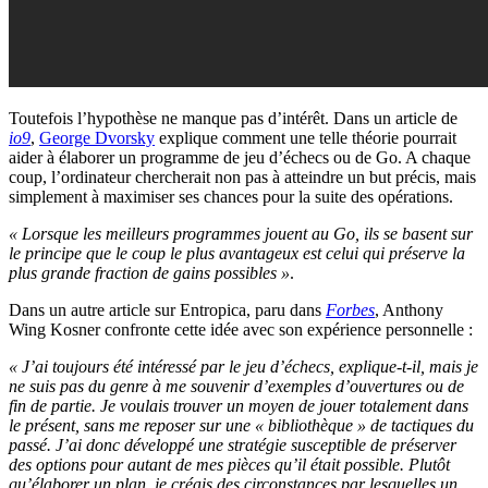
Toutefois l’hypothèse ne manque pas d’intérêt. Dans un article de
io9
,
George Dvorsky
explique comment une telle théorie pourrait
aider à élaborer un programme de jeu d’échecs ou de Go. A chaque
coup, l’ordinateur chercherait non pas à atteindre un but précis, mais
simplement à maximiser ses chances pour la suite des opérations.
« Lorsque les meilleurs programmes jouent au Go, ils se basent sur
le principe que le coup le plus avantageux est celui qui préserve la
plus grande fraction de gains possibles »
.
Dans un autre article sur Entropica, paru dans
Forbes
, Anthony
Wing Kosner confronte cette idée avec son expérience personnelle :
« J’ai toujours été intéressé par le jeu d’échecs, explique-t-il, mais je
ne suis pas du genre à me souvenir d’exemples d’ouvertures ou de
fin de partie. Je voulais trouver un moyen de jouer totalement dans
le présent, sans me reposer sur une « bibliothèque » de tactiques du
passé. J’ai donc développé une stratégie susceptible de préserver
des options pour autant de mes pièces qu’il était possible. Plutôt
qu’élaborer un plan, je créais des circonstances par lesquelles un