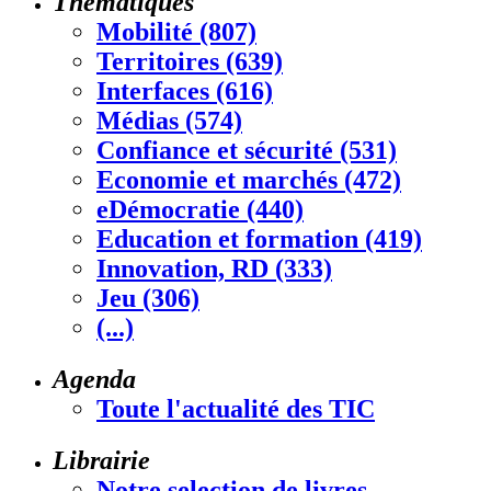
Thématiques
Mobilité (807)
Territoires (639)
Interfaces (616)
Médias (574)
Confiance et sécurité (531)
Economie et marchés (472)
eDémocratie (440)
Education et formation (419)
Innovation, RD (333)
Jeu (306)
(...)
Agenda
Toute l'actualité des TIC
Librairie
Notre selection de livres