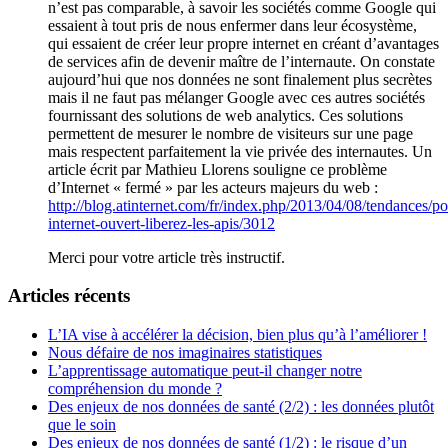
n’est pas comparable, à savoir les sociétés comme Google qui
essaient à tout pris de nous enfermer dans leur écosystème,
qui essaient de créer leur propre internet en créant d’avantages
de services afin de devenir maître de l’internaute. On constate
aujourd’hui que nos données ne sont finalement plus secrètes
mais il ne faut pas mélanger Google avec ces autres sociétés
fournissant des solutions de web analytics. Ces solutions
permettent de mesurer le nombre de visiteurs sur une page
mais respectent parfaitement la vie privée des internautes. Un
article écrit par Mathieu Llorens souligne ce problème
d’Internet « fermé » par les acteurs majeurs du web :
http://blog.atinternet.com/fr/index.php/2013/04/08/tendances/po
internet-ouvert-liberez-les-apis/3012
Merci pour votre article très instructif.
Articles récents
L’IA vise à accélérer la décision, bien plus qu’à l’améliorer !
Nous défaire de nos imaginaires statistiques
L’apprentissage automatique peut-il changer notre
compréhension du monde ?
Des enjeux de nos données de santé (2/2) : les données plutôt
que le soin
Des enjeux de nos données de santé (1/2) : le risque d’un