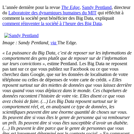
L’année dernière pour la revue
The Edge
,
Sandy Pentland
, directeur
du
Laboratoire des dynamiques humaines du MIT
qui réfléchit à
comment la société peut bénéficier des Big Data, expliquait
comment réinventer la société à l’heure des Big Data
.
Image : Sandy Pentland,
via
The Edge
.
« La puissance du Big Data, c’est de reposer sur les informations de
comportement des gens plutôt que de reposer sur de l’information
sur leurs convictions »
, estime Pentland. Les Big Data ne reposent
pas tant sur ce que vous publiez sur Facebook ou ce que vous
cherchez dans Google, que sur les données de localisation de votre
téléphone ou celles de dépenses de votre carte de crédit.
« Elles
reposent surtout sur des miettes de données que vous laissez derrière
vous quand vous vous déplacez dans le monde. Ces chapelures de
données racontent l’histoire de votre vie. Elles disent ce que vous
avez choisi de faire. (…) Les Big Data reposent surtout sur le
comportement réel, et, en analysant ce type de données, les
scientifiques peuvent dire une énorme quantité de choses sur vous.
Ils peuvent dire si vous êtes le genre de personne qui va rembourser
un prêt. Ils peuvent dire si vous êtes susceptible d’avoir un diabète.
(…) Ils peuvent le dire parce que le genre de personnes que vous
êtes est largement déterminé par le contexte social. »
En comparant