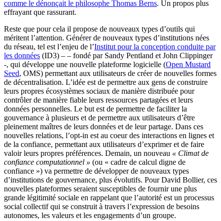
comme le dénonçait le philosophe Thomas Berns
. Un propos plus
effrayant que rassurant.
Reste que pour cela il propose de nouveaux types d’outils qui
méritent l’attention. Générer de nouveaux types d’institutions nées
du réseau, tel est l’enjeu de l’
Institut pour la conception conduite par
les données
(ID3) – – fondé par Sandy Pentland et John Clippinger
-, qui développe une nouvelle plateforme logicielle (
Open Mustard
Seed
, OMS) permettant aux utilisateurs de créer de nouvelles formes
de décentralisation. L’idée est de permettre aux gens de construire
leurs propres écosystèmes sociaux de manière distribuée pour
contrôler de manière fiable leurs ressources partagées et leurs
données personnelles. Le but est de permettre de faciliter la
gouvernance à plusieurs et de permettre aux utilisateurs d’être
pleinement maîtres de leurs données et de leur partage. Dans ces
nouvelles relations, l’opt-in est au coeur des interactions en lignes et
de la confiance, permettant aux utilisateurs d’exprimer et de faire
valoir leurs propres préférences. Demain, un nouveau
« Climat de
confiance computationnel »
(ou « cadre de calcul digne de
confiance ») va permettre de développer de nouveaux types
d’institutions de gouvernance, plus évolutifs. Pour David Bollier, ces
nouvelles plateformes seraient susceptibles de fournir une plus
grande légitimité sociale en rappelant que l’autorité est un processus
social collectif qui se construit à travers l’expression de besoins
autonomes, les valeurs et les engagements d’un groupe.