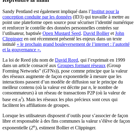
Sandy Pentland est également impliqué dans l’
Institut pour la
conception conduite par les données
(ID3) qui travaille à mettre au
point une plateforme open source pour sécuriser l’identité numérique
et renforcer le contrôle des données personnelles centrées sur
l’utilisateur, baptisée
Open Mustard Seed
.
David Bollier
et
John
Clippinger
en ont récemment présenté les enjeux dans un texte
intitulé
« le prochain grand bouleversement de l’internet : l’autorité
et la gouvernance ».
La loi de Reed (du nom de
David Reed
, qui l’exprimait en 1999
dans un article consacré aux
Groupes formant réseaux
(Group
Forming Networks” (GFNs)), pose comme principe que la valeur
des réseaux augmente de façon exponentielle à mesure que les
interactions passent d’un modèle de diffusion sur le principe du
meilleur contenu (où la valeur est décrite par
n
, le nombre de
consommateurs) à un réseau de transactions P2P (où la valeur de
²
base est
n
). Mais les réseaux les plus précieux sont ceux qui
facilitent les affiliations de groupes.
Lorsque les utilisateurs disposent d’outils pour s’associer de façon
libre et responsable à des fins communes la valeur s’élève de façon
n
exponentielle (
2
), estiment Bollier et Clippinger.