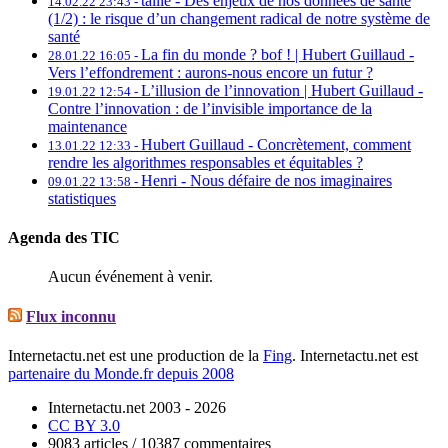
tallie -
Des enjeux de nos données de santé
14.02.22 23:43 -
(1/2) : le risque d’un changement radical de notre système de
santé
La fin du monde ? bof ! | Hubert Guillaud -
28.01.22 16:05 -
Vers l’effondrement : aurons-nous encore un futur ?
L’illusion de l’innovation | Hubert Guillaud -
19.01.22 12:54 -
Contre l’innovation : de l’invisible importance de la
maintenance
Hubert Guillaud -
Concrètement, comment
13.01.22 12:33 -
rendre les algorithmes responsables et équitables ?
Henri -
Nous défaire de nos imaginaires
09.01.22 13:58 -
statistiques
Agenda des TIC
Aucun événement à venir.
Flux inconnu
Internetactu.net est une production de la
Fing
. Internetactu.net est
partenaire du Monde.fr depuis 2008
Internetactu.net 2003 - 2026
CC BY 3.0
9083 articles / 10387 commentaires