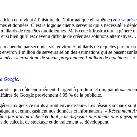
cien en revient à l’histoire de l’informatique elle-même (
voir sa prése
s et données. C’est la logique clients-serveurs qui a nécessité le dépl
 milliards de requêtes quotidiennes. Mais cette infrastructure a généré u
t si bien qu’il est devenu difficile de créer des solutions alternatives…
 recherche par seconde, soit environ 5 milliards de requêtes par jour s
it environ 1 million de serveurs selon des estimations qui se basent su
le nécessiterait donc de savoir programmer 1 million de machines… »
ia Google
.
dis qui coûte énormément d’argent à produire et qui, paradoxalement, 
’affaires de Google proviennent à 95 % de la publicité.
érer aux gens ce qu’ils auront envie de faire. Les réseaux sociaux sont g
istiquent et emmagasinent nos données et informations.
« Récemment Ama
me pas d’avoir acheté et dont je ne disposais plus même plus physique
s de calculs, de stockage et de traitement se développent.