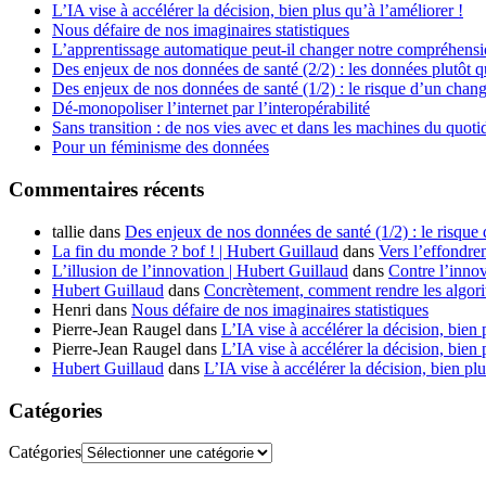
L’IA vise à accélérer la décision, bien plus qu’à l’améliorer !
Nous défaire de nos imaginaires statistiques
L’apprentissage automatique peut-il changer notre compréhens
Des enjeux de nos données de santé (2/2) : les données plutôt q
Des enjeux de nos données de santé (1/2) : le risque d’un chan
Dé-monopoliser l’internet par l’interopérabilité
Sans transition : de nos vies avec et dans les machines du quoti
Pour un féminisme des données
Commentaires récents
tallie
dans
Des enjeux de nos données de santé (1/2) : le risque
La fin du monde ? bof ! | Hubert Guillaud
dans
Vers l’effondre
L’illusion de l’innovation | Hubert Guillaud
dans
Contre l’innov
Hubert Guillaud
dans
Concrètement, comment rendre les algorit
Henri
dans
Nous défaire de nos imaginaires statistiques
Pierre-Jean Raugel
dans
L’IA vise à accélérer la décision, bien 
Pierre-Jean Raugel
dans
L’IA vise à accélérer la décision, bien 
Hubert Guillaud
dans
L’IA vise à accélérer la décision, bien plu
Catégories
Catégories