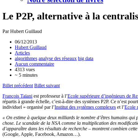
Le P2P, alternative à la central
Par Hubert Guillaud
06/12/2013
Hubert Guillaud
Articles
algorithmes
analyse des réseaux
big data
Aucun commentaire
4313 vues
~ 5 minutes
Billet précédent
Billet suivant
François Taïani
est professeur à l’
Ecole supérieure d’ingénieurs de R
répartis à grande échelle, c’est-à-dire des systèmes P2P. Ce n’est pou
individuel » organisé par l’
Institut des systèmes complexes
et l’
Ecole 
« On estime à quelque deux milliards le nombre d’êtres humains qui 
chose. Le scandale de la NSA comme la multiplication des modification
d’apparaître dans les résultats de recherche – montrent combien cett
(Google, Apple, Facebook, Amazon…).