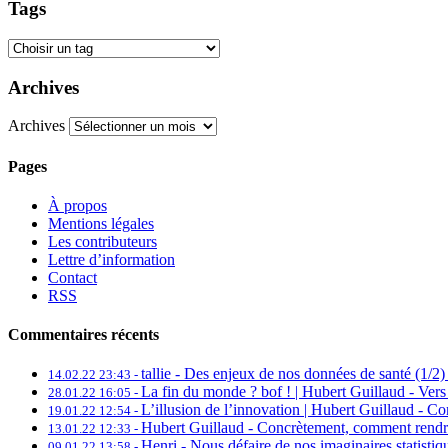
Tags
Archives
Archives
Pages
À propos
Mentions légales
Les contributeurs
Lettre d’information
Contact
RSS
Commentaires récents
tallie -
Des enjeux de nos données de santé (1/2) 
14.02.22 23:43 -
La fin du monde ? bof ! | Hubert Guillaud -
Vers
28.01.22 16:05 -
L’illusion de l’innovation | Hubert Guillaud -
Con
19.01.22 12:54 -
Hubert Guillaud -
Concrètement, comment rendre 
13.01.22 12:33 -
Henri -
Nous défaire de nos imaginaires statistiq
09.01.22 13:58 -