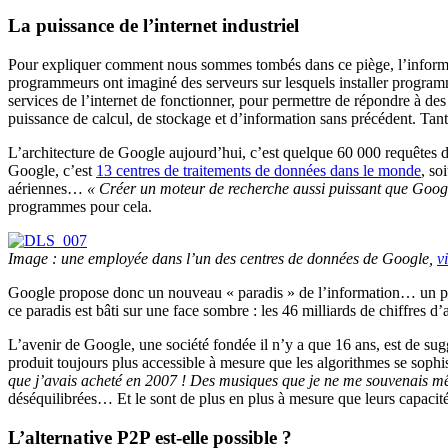
La puissance de l’internet industriel
Pour expliquer comment nous sommes tombés dans ce piège, l’informati
programmeurs ont imaginé des serveurs sur lesquels installer programme
services de l’internet de fonctionner, pour permettre de répondre à des
puissance de calcul, de stockage et d’information sans précédent. Tant e
L’architecture de Google aujourd’hui, c’est quelque 60 000 requêtes de
Google, c’est
13 centres de traitements de données dans le monde
, so
aériennes…
« Créer un moteur de recherche aussi puissant que Goog
programmes pour cela.
Image : une employée dans l’un des centres de données de Google,
v
Google propose donc un nouveau « paradis » de l’information… un para
ce paradis est bâti sur une face sombre : les 46 milliards de chiffres d
L’avenir de Google, une société fondée il n’y a que 16 ans, est de sugg
produit toujours plus accessible à mesure que les algorithmes se soph
que j’avais acheté en 2007 ! Des musiques que je ne me souvenais mê
déséquilibrées… Et le sont de plus en plus à mesure que leurs capacité
L’alternative P2P est-elle possible ?