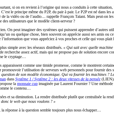
rtant, si on en revient à l’origine qui nous a conduits à cette situation, 
. C’est le principe même du P2P, du pair à pair. Le P2P est né dans le
er de la vidéo ou de l’audio… rappelle François Taïani. Mais peut-on les
e des utilisateurs que le modèle client-serveur ?
ien. On peut imaginer des systèmes qui puissent apprendre d’autres uti
qu’un ou quelque chose, bien souvent on apprécie aussi ses amis ou ce 
r l’information que vous appréciez à vos proches et celle qui vous plait
 plus simple avec les réseaux distribués.
« Qui sait avec quelle machin
e recherche assez actif, mais qui ne propose pas de solution encore conc
mme le cryptage…
sés apparaissent comme une timide promesse, comme le montrent certaine
 promouvoir l’utilisation de serveurs web personnels pour fournir des s
la question de son modèle économique. Qui va fournir les machines ? Le
man
dans
Système 1 / Système 2 : les deux vitesses de la pensée
(LIEN), 
 propose la
monnaie cup
imaginée par Laurent Fournier ? Une méthode pe
onsomme le contenu…
ées et sa diminution. La rendre distribuée plutôt que centralisée la rend
t donc le web que nous voulons ? »
nt, la réponse à la question semble toujours plus nous échapper…