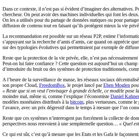
Dans ce contexte, il n’est pas si évident d’imaginer des alternatives. Pou
chercheur. On peut avoir des machines individuelles qui font les deux
On les a utilisés pour du partage de données statiques ou pour partag
diffusion de contenu tout en faisant qu’ils protègent mieux la vie privé
La recommandation est possible sur un réseau P2P, estime l’informatic
s’appuyant sur la recherche d’amis d’amis, car quand on apprécie quel
sur des typologies évolutives qui permettraient par exemple de diffuse
Reste que la protection de la vie privée, elle, n’est pas nécessairement
Peut-on lui faire confiance ? Cette question est aujourd’hui un champ d
d’introduire du bruit ou des systèmes de protection traditionnels, co
A l’heure de la surveillance de masse, les réseaux sociaux décentrali
son propre Cloud,
FreedomBox
, le projet lancé par
Eben Moglen
pour
« Reste que si on veut l’envisager à grande échelle, ce modèle pose 
moindre mal, même si, comme l’explique l’économiste
Daniel Kahne
modèles monétaires distribués à la
bitcoin
, plus vertueuses, comme le
l’avance, avec un prix dégressif dans le temps à mesure que l’on c
Reste que ces systèmes n’interrogent pas forcément la collecte de donn
perspectives nous renvoient à une sempiternelle question…
« Quel es
Ce qui est sûr, c’est qu’à mesure que les Etats et les Gafa le façonne