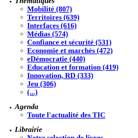
Thématiques
Mobilité (807)
Territoires (639)
Interfaces (616)
Médias (574)
Confiance et sécurité (531)
Economie et marchés (472)
eDémocratie (440)
Education et formation (419)
Innovation, RD (333)
Jeu (306)
(...)
Agenda
Toute l'actualité des TIC
Librairie
Notre selection de livres