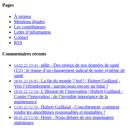
Pages
À propos
Mentions légales
Les contributeurs
Lettre d’information
Contact
RSS
Commentaires récents
tallie -
Des enjeux de nos données de santé
14.02.22 23:43 -
(1/2) : le risque d’un changement radical de notre système de
santé
La fin du monde ? bof ! | Hubert Guillaud -
28.01.22 16:05 -
Vers l’effondrement : aurons-nous encore un futur ?
L’illusion de l’innovation | Hubert Guillaud -
19.01.22 12:54 -
Contre l’innovation : de l’invisible importance de la
maintenance
Hubert Guillaud -
Concrètement, comment
13.01.22 12:33 -
rendre les algorithmes responsables et équitables ?
Henri -
Nous défaire de nos imaginaires
09.01.22 13:58 -
statistiques