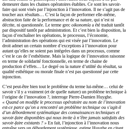
demeurer dans les chaines opératoires établies. Ce sont les savoir-
faire qui sont visés par l’injonction à l’innovation. Il ne s’agit pas de
toucher aux résultats… C’est la façon de performer elle-même,
abstraction faite de la performance et de sa nature, qui n’est ni
décrite, ni questionnée. Le terme grec
oikonomía
a été traduit tantôt
par dispositif tantôt par administration. Et c’est bien la disposition, la
façon d’enchaîner les opérations, le processus, l’économie,
l’administration des opérations qui est visée par l’innovation. Le
droit admet un certain nombre d’exceptions à l’innovation pour
autant qu’elles ne soient pas intégrées dans un processus, comme
c’est le cas de l’esthétisme. Mais la logique de l’innovation raisonne
en terme de solidarité fonctionnelle, en terme de chaine de
production d’effets… Le degré ou la nature d’utilité du résultat, sa
qualité esthétique ou morale finale n’est pas questionné par cette
injonction.
C’est peut-être bien tout le problème du terme lui-même… celui de
savoir s’il y a vraiment (et de quelle nature) un problème technique à
l’origine de l’innovation ?, interroge Pierre-Damien Huyghe.
« Quand on modifie le processus opératoire au nom de l’innovation
est-ce parce qu’on a rencontré un problème technique ou s’agit-il
d’un débordement systématique des connaissances techniques et
savoir-faire disponibles qui nous invite à n’être jamais satisfaits des
savoir-faire existants ? »
En fait, l’injonction à l’innovation nous
entraîne vers un débordement systémique, estime Huyghe en citant