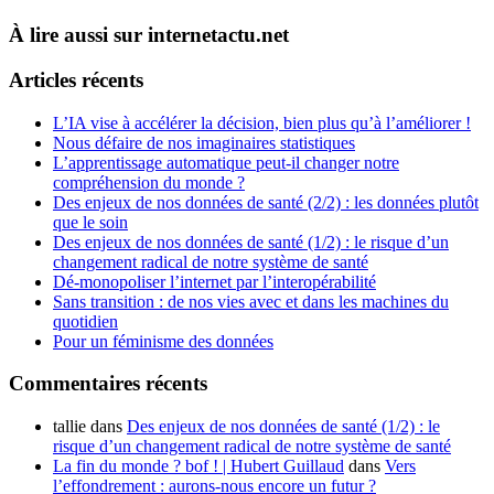
À lire aussi sur internetactu.net
Articles récents
L’IA vise à accélérer la décision, bien plus qu’à l’améliorer !
Nous défaire de nos imaginaires statistiques
L’apprentissage automatique peut-il changer notre
compréhension du monde ?
Des enjeux de nos données de santé (2/2) : les données plutôt
que le soin
Des enjeux de nos données de santé (1/2) : le risque d’un
changement radical de notre système de santé
Dé-monopoliser l’internet par l’interopérabilité
Sans transition : de nos vies avec et dans les machines du
quotidien
Pour un féminisme des données
Commentaires récents
tallie
dans
Des enjeux de nos données de santé (1/2) : le
risque d’un changement radical de notre système de santé
La fin du monde ? bof ! | Hubert Guillaud
dans
Vers
l’effondrement : aurons-nous encore un futur ?