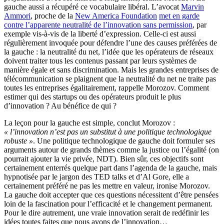
gauche aussi a récupéré ce vocabulaire libéral. L’avocat
Marvin
Ammori
, proche de la
New America Foundation
met en garde
contre l’apparente neutralité de l’innovation sans permission
, par
exemple vis-à-vis de la liberté d’expression. Celle-ci est aussi
régulièrement invoquée pour défendre l’une des causes préférées de
la gauche : la neutralité du net, l’idée que les opérateurs de réseaux
doivent traiter tous les contenus passant par leurs systèmes de
manière égale et sans discrimination. Mais les grandes entreprises de
télécommunication se plaignent que la neutralité du net ne traite pas
toutes les entreprises égalitairement, rappelle Morozov. Comment
estimer qui des startups ou des opérateurs produit le plus
d’innovation ? Au bénéfice de qui ?
La leçon pour la gauche est simple, conclut Morozov :
« l’innovation n’est pas un substitut à une politique technologique
robuste »
. Une politique technologique de gauche doit formuler ses
arguments autour de grands thèmes comme la justice ou l’égalité (on
pourrait ajouter la vie privée, NDT). Bien sûr, ces objectifs sont
certainement enterrés quelque part dans l’agenda de la gauche, mais
hypnotisée par le jargon des TED talks et d’Al Gore, elle a
certainement préféré ne pas les mettre en valeur, ironise Morozov.
La gauche doit accepter que ces questions nécessitent d’être pensées
loin de la fascination pour l’efficacité et le changement permanent.
Pour le dire autrement, une vraie innovation serait de redéfinir les
idées toutes faites que nous avons de l’innovation…