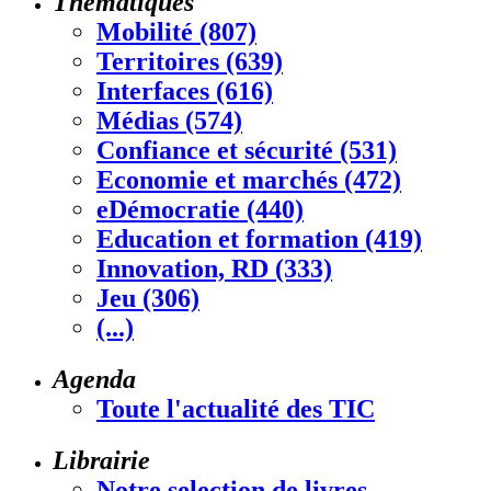
Thématiques
Mobilité (807)
Territoires (639)
Interfaces (616)
Médias (574)
Confiance et sécurité (531)
Economie et marchés (472)
eDémocratie (440)
Education et formation (419)
Innovation, RD (333)
Jeu (306)
(...)
Agenda
Toute l'actualité des TIC
Librairie
Notre selection de livres