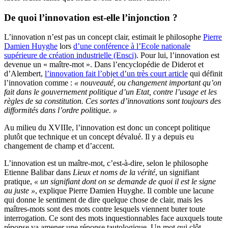
De quoi l’innovation est-elle l’injonction ?
L’innovation n’est pas un concept clair, estimait le philosophe
Pierre
Damien Huyghe
lors
d’une conférence à l’Ecole nationale
supérieure de création industrielle (Ensci)
. Pour lui, l’innovation est
devenue un « maître-mot ». Dans l’encyclopédie de Diderot et
d’Alembert,
l’innovation fait l’objet d’un très court article
qui définit
l’innovation comme :
« nouveauté, ou changement important qu’on
fait dans le gouvernement politique d’un Etat, contre l’usage et les
règles de sa constitution. Ces sortes d’innovations sont toujours des
difformités dans l’ordre politique. »
Au milieu du XVIIIe, l’innovation est donc un concept politique
plutôt que technique et un concept dévalué. Il y a depuis eu
changement de champ et d’accent.
L’innovation est un maître-mot, c’est-à-dire, selon le philosophe
Etienne Balibar dans
Lieux et noms de la vérité
, un signifiant
pratique,
« un signifiant dont on se demande de quoi il est le signe
au juste »
, explique Pierre Damien Huyghe. Il comble une lacune
qui donne le sentiment de dire quelque chose de clair, mais les
maîtres-mots sont des mots contre lesquels viennent buter toute
interrogation. Ce sont des mots inquestionnables face auxquels toute
réponse va amener une réponse tautologique. Un mot qui clôt