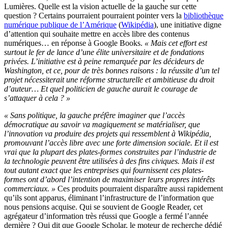
Lumières. Quelle est la vision actuelle de la gauche sur cette
question ? Certains pourraient pourraient pointer vers la
bibliothèque
numérique publique de l’Amérique
(
Wikipédia
), une initiative digne
d’attention qui souhaite mettre en accès libre des contenus
numériques… en réponse à Google Books.
« Mais cet effort est
surtout le fer de lance d’une élite universitaire et de fondations
privées. L’initiative est à peine remarquée par les décideurs de
Washington, et ce, pour de très bonnes raisons : la réussite d’un tel
projet nécessiterait une réforme structurelle et ambitieuse du droit
d’auteur… Et quel politicien de gauche aurait le courage de
s’attaquer à cela ? »
« Sans politique, la gauche préfère imaginer que l’accès
démocratique au savoir va magiquement se matérialiser, que
l’innovation va produire des projets qui ressemblent à Wikipédia,
promouvant l’accès libre avec une forte dimension sociale. Et il est
vrai que la plupart des plates-formes construites par l’industrie de
la technologie peuvent être utilisées à des fins civiques. Mais il est
tout autant exact que les entreprises qui fournissent ces plates-
formes ont d’abord l’intention de maximiser leurs propres intérêts
commerciaux. »
Ces produits pourraient disparaître aussi rapidement
qu’ils sont apparus, éliminant l’infrastructure de l’information que
nous pensions acquise. Qui se souvient de Google Reader, cet
agrégateur d’information très réussi que Google a fermé l’année
dernière ? Qui dit que Google Scholar, le moteur de recherche dédié