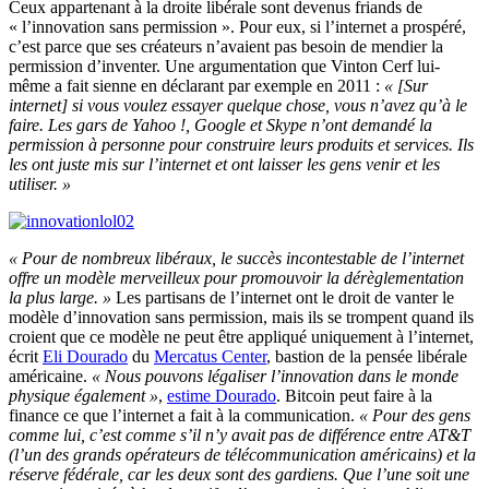
Ceux appartenant à la droite libérale sont devenus friands de
« l’innovation sans permission ». Pour eux, si l’internet a prospéré,
c’est parce que ses créateurs n’avaient pas besoin de mendier la
permission d’inventer. Une argumentation que Vinton Cerf lui-
même a fait sienne en déclarant par exemple en 2011 :
« [Sur
internet] si vous voulez essayer quelque chose, vous n’avez qu’à le
faire. Les gars de Yahoo !, Google et Skype n’ont demandé la
permission à personne pour construire leurs produits et services. Ils
les ont juste mis sur l’internet et ont laisser les gens venir et les
utiliser. »
« Pour de nombreux libéraux, le succès incontestable de l’internet
offre un modèle merveilleux pour promouvoir la dérèglementation
la plus large. »
Les partisans de l’internet ont le droit de vanter le
modèle d’innovation sans permission, mais ils se trompent quand ils
croient que ce modèle ne peut être appliqué uniquement à l’internet,
écrit
Eli Dourado
du
Mercatus Center
, bastion de la pensée libérale
américaine.
« Nous pouvons légaliser l’innovation dans le monde
physique également »
,
estime Dourado
. Bitcoin peut faire à la
finance ce que l’internet a fait à la communication.
« Pour des gens
comme lui, c’est comme s’il n’y avait pas de différence entre AT&T
(l’un des grands opérateurs de télécommunication américains) et la
réserve fédérale, car les deux sont des gardiens. Que l’une soit une