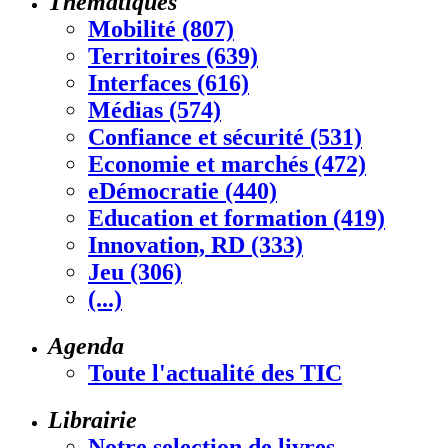
Thématiques
Mobilité (807)
Territoires (639)
Interfaces (616)
Médias (574)
Confiance et sécurité (531)
Economie et marchés (472)
eDémocratie (440)
Education et formation (419)
Innovation, RD (333)
Jeu (306)
(...)
Agenda
Toute l'actualité des TIC
Librairie
Notre selection de livres