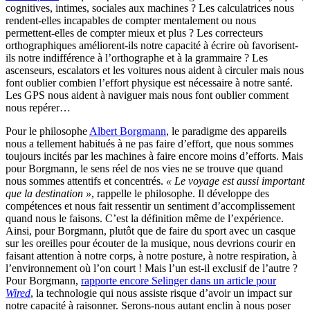
cognitives, intimes, sociales aux machines ? Les calculatrices nous
rendent-elles incapables de compter mentalement ou nous
permettent-elles de compter mieux et plus ? Les correcteurs
orthographiques améliorent-ils notre capacité à écrire où favorisent-
ils notre indifférence à l’orthographe et à la grammaire ? Les
ascenseurs, escalators et les voitures nous aident à circuler mais nous
font oublier combien l’effort physique est nécessaire à notre santé.
Les GPS nous aident à naviguer mais nous font oublier comment
nous repérer…
Pour le philosophe
Albert Borgmann
, le paradigme des appareils
nous a tellement habitués à ne pas faire d’effort, que nous sommes
toujours incités par les machines à faire encore moins d’efforts. Mais
pour Borgmann, le sens réel de nos vies ne se trouve que quand
nous sommes attentifs et concentrés.
« Le voyage est aussi important
que la destination »
, rappelle le philosophe. Il développe des
compétences et nous fait ressentir un sentiment d’accomplissement
quand nous le faisons. C’est la définition même de l’expérience.
Ainsi, pour Borgmann, plutôt que de faire du sport avec un casque
sur les oreilles pour écouter de la musique, nous devrions courir en
faisant attention à notre corps, à notre posture, à notre respiration, à
l’environnement où l’on court ! Mais l’un est-il exclusif de l’autre ?
Pour Borgmann,
rapporte encore Selinger dans un article pour
Wired
, la technologie qui nous assiste risque d’avoir un impact sur
notre capacité à raisonner. Serons-nous autant enclin à nous poser