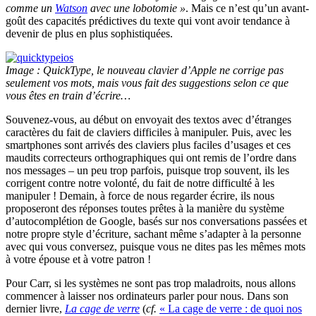
comme un
Watson
avec une lobotomie »
. Mais ce n’est qu’un avant-
goût des capacités prédictives du texte qui vont avoir tendance à
devenir de plus en plus sophistiquées.
Image : QuickType, le nouveau clavier d’Apple ne corrige pas
seulement vos mots, mais vous fait des suggestions selon ce que
vous êtes en train d’écrire…
Souvenez-vous, au début on envoyait des textos avec d’étranges
caractères du fait de claviers difficiles à manipuler. Puis, avec les
smartphones sont arrivés des claviers plus faciles d’usages et ces
maudits correcteurs orthographiques qui ont remis de l’ordre dans
nos messages – un peu trop parfois, puisque trop souvent, ils les
corrigent contre notre volonté, du fait de notre difficulté à les
manipuler ! Demain, à force de nous regarder écrire, ils nous
proposeront des réponses toutes prêtes à la manière du système
d’autocomplétion de Google, basés sur nos conversations passées et
notre propre style d’écriture, sachant même s’adapter à la personne
avec qui vous conversez, puisque vous ne dites pas les mêmes mots
à votre épouse et à votre patron !
Pour Carr, si les systèmes ne sont pas trop maladroits, nous allons
commencer à laisser nos ordinateurs parler pour nous. Dans son
dernier livre,
La cage de verre
(
cf.
« La cage de verre : de quoi nos