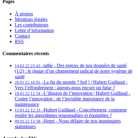
Pages
À propos
Mentions légales
Les contributeurs
Lettre d’information
Contact
RSS
Commentaires récents
tallie -
Des enjeux de nos données de santé
14.02.22 23:43 -
(1/2) : le risque d’un changement radical de notre système de
santé
La fin du monde ? bof ! | Hubert Guillaud -
28.01.22 16:05 -
Vers l’effondrement : aurons-nous encore un futur ?
L’illusion de l’innovation | Hubert Guillaud -
19.01.22 12:54 -
Contre l’innovation : de l’invisible importance de la
maintenance
Hubert Guillaud -
Concrètement, comment
13.01.22 12:33 -
rendre les algorithmes responsables et équitables ?
Henri -
Nous défaire de nos imaginaires
09.01.22 13:58 -
statistiques