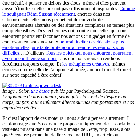
être créatif, à penser en dehors des clous, même si elles peuvent
aussi l’étouffer si elles ne sont pas suffisamment inspirantes.
Comme
le soulignait Rémi Sussan récemment
, ancrées dans nos
subconscients, elles nous permettent de convertir des
environnements abstraits ou des situations complexes en termes plus
compréhensibles. Des recherches ont montré que celles qui nous
entourent pourraient façonner nos actions : un gadget en forme de
coeur souvent sous nos yeux
pourrait inciter des décisions plus
émotionnelles
,
une table brute pourrait rendre les réunions plus
difficiles
… D’ailleurs
Tous les objets qui nous entourent pourraient
avoir une influence sur nous
sans que nous nous en rendions
forcément toujours compte. Et
les métaphores créatives
, mêmes
éculées comme celle de l’ampoule allumée, auraient un effet direct
sur notre capacité à être créatif.
Image : Selon
une étude
publiée par
Psychological Science
,
l’ergonomie de nos bureaux, selon qu’ils laissent de l’espace au
corps, ou pas, a une influence directe sur nos comportements et nos
capacités créatives.
Et c’est l’apport de ces moteurs : nous aider à penser autrement. Il
est dommage que Yossarian ne propose uniquement des associations
visuelles puisant dans une base d’image de Getty, trop lisses, alors
que Seenapse permet lui de lier vers une URL, un article ou