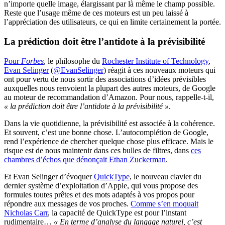
n’importe quelle image, élargissant par là même le champ possible.
Reste que l’usage même de ces moteurs est un peu laissé à
l’appréciation des utilisateurs, ce qui en limite certainement la portée.
La prédiction doit être l’antidote à la prévisibilité
Pour
Forbes
, le philosophe du
Rochester Institute of Technology
,
Evan Selinger
(
@EvanSelinger
) réagit à ces nouveaux moteurs qui
ont pour vertu de nous sortir des associations d’idées prévisibles
auxquelles nous renvoient la plupart des autres moteurs, de Google
au moteur de recommandation d’Amazon. Pour nous, rappelle-t-il,
« la prédiction doit être l’antidote à la prévisibilité »
.
Dans la vie quotidienne, la prévisibilité est associée à la cohérence.
Et souvent, c’est une bonne chose. L’autocomplétion de Google,
rend l’expérience de chercher quelque chose plus efficace. Mais le
risque est de nous maintenir dans ces bulles de filtres, dans
ces
chambres d’échos que dénonçait Ethan Zuckerman
.
Et Evan Selinger d’évoquer
QuickType
, le nouveau clavier du
dernier système d’exploitation d’Apple, qui vous propose des
formules toutes prêtes et des mots adaptés à vos propos pour
répondre aux messages de vos proches.
Comme s’en moquait
Nicholas Carr
, la capacité de QuickType est pour l’instant
rudimentaire…
« En terme d’analyse du langage naturel, c’est