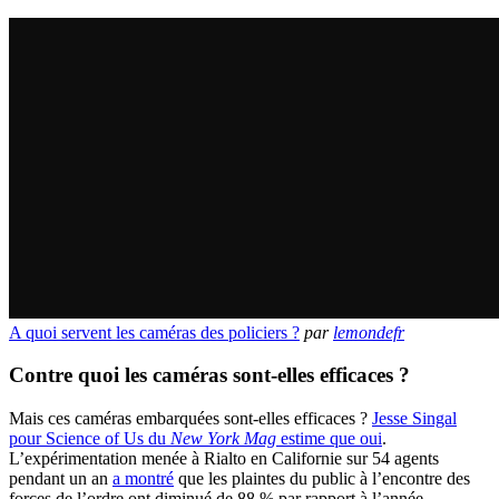
A quoi servent les caméras des policiers ?
par
lemondefr
Contre quoi les caméras sont-elles efficaces ?
Mais ces caméras embarquées sont-elles efficaces ?
Jesse Singal
pour Science of Us du
New York Mag
estime que oui
.
L’expérimentation menée à Rialto en Californie sur 54 agents
pendant un an
a montré
que les plaintes du public à l’encontre des
forces de l’ordre ont diminué de 88 % par rapport à l’année