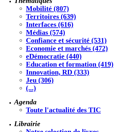
Thématiques
Mobilité (807)
Territoires (639)
Interfaces (616)
Médias (574)
Confiance et sécurité (531)
Economie et marchés (472)
eDémocratie (440)
Education et formation (419)
Innovation, RD (333)
Jeu (306)
(...)
Agenda
Toute l'actualité des TIC
Librairie
Notre selection de livres