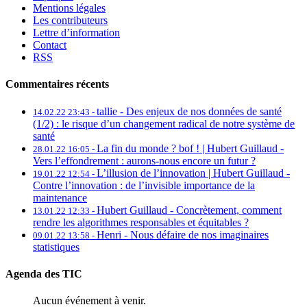
Mentions légales
Les contributeurs
Lettre d’information
Contact
RSS
Commentaires récents
tallie -
Des enjeux de nos données de santé
14.02.22 23:43 -
(1/2) : le risque d’un changement radical de notre système de
santé
La fin du monde ? bof ! | Hubert Guillaud -
28.01.22 16:05 -
Vers l’effondrement : aurons-nous encore un futur ?
L’illusion de l’innovation | Hubert Guillaud -
19.01.22 12:54 -
Contre l’innovation : de l’invisible importance de la
maintenance
Hubert Guillaud -
Concrètement, comment
13.01.22 12:33 -
rendre les algorithmes responsables et équitables ?
Henri -
Nous défaire de nos imaginaires
09.01.22 13:58 -
statistiques
Agenda des TIC
Aucun événement à venir.