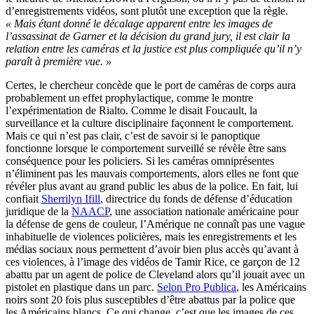
d’enregistrements vidéos, sont plutôt une exception que la règle.
« Mais étant donné le décalage apparent entre les images de
l’assassinat de Garner et la décision du grand jury, il est clair la
relation entre les caméras et la justice est plus compliquée qu’il n’y
paraît à première vue. »
Certes, le chercheur concède que le port de caméras de corps aura
probablement un effet prophylactique, comme le montre
l’expérimentation de Rialto. Comme le disait Foucault, la
surveillance et la culture disciplinaire façonnent le comportement.
Mais ce qui n’est pas clair, c’est de savoir si le panoptique
fonctionne lorsque le comportement surveillé se révèle être sans
conséquence pour les policiers. Si les caméras omniprésentes
n’éliminent pas les mauvais comportements, alors elles ne font que
révéler plus avant au grand public les abus de la police. En fait, lui
confiait
Sherrilyn Ifill
, directrice du fonds de défense d’éducation
juridique de la
NAACP
, une association nationale américaine pour
la défense de gens de couleur, l’Amérique ne connaît pas une vague
inhabituelle de violences policières, mais les enregistrements et les
médias sociaux nous permettent d’avoir bien plus accès qu’avant à
ces violences, à l’image des vidéos de Tamir Rice, ce garçon de 12
abattu par un agent de police de Cleveland alors qu’il jouait avec un
pistolet en plastique dans un parc.
Selon Pro Publica
, les Américains
noirs sont 20 fois plus susceptibles d’être abattus par la police que
les Américains blancs. Ce qui change, c’est que les images de ces