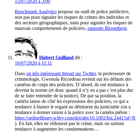
15/07/2020 à 3:00
Benchmark Analytics
propose un outil de police prédictive,
non pas pour signaler les risques de crimes des individus et
des secteurs géographiques, mais pour signaler les risques de
mauvais comportements de policiers,
rapporte Bloomberg
.
Hubert Guillaud
dit :
16/07/2020 à 11:11
Dans
un très intéressant thread sur Twitter
, la professeure de
criminologie, Gwenola Ricordeau revient sur les défauts des
caméras de corps des policiers. D’abord, ils ont tendance à
devenir la norme (et donc quand il n’y en a pas c’est plus dur
de se faire entendre de la justice). De par sa position, la
caméra laisse de côté les expressions des policiers, ce qui a
tendance à biaiser le regard au détriment du justiciable (on a
tendance à donner raison à la police avec la caméra piéton :
https://onlinelibrary.wiley.com/doi/abs/10.1002/bsl.2441?af=R
). En fait, elles ne réduisent pas le crime, mais on surtout
tendance à augmenter les condamnations…