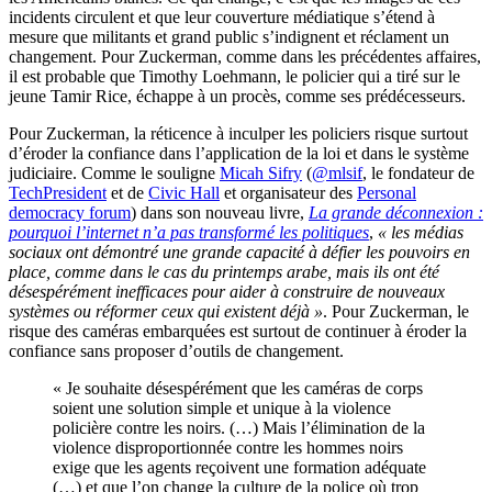
incidents circulent et que leur couverture médiatique s’étend à
mesure que militants et grand public s’indignent et réclament un
changement. Pour Zuckerman, comme dans les précédentes affaires,
il est probable que Timothy Loehmann, le policier qui a tiré sur le
jeune Tamir Rice, échappe à un procès, comme ses prédécesseurs.
Pour Zuckerman, la réticence à inculper les policiers risque surtout
d’éroder la confiance dans l’application de la loi et dans le système
judiciaire. Comme le souligne
Micah Sifry
(
@mlsif
, le fondateur de
TechPresident
et de
Civic Hall
et organisateur des
Personal
democracy forum
) dans son nouveau livre,
La grande déconnexion :
pourquoi l’internet n’a pas transformé les politiques
,
« les médias
sociaux ont démontré une grande capacité à défier les pouvoirs en
place, comme dans le cas du printemps arabe, mais ils ont été
désespérément inefficaces pour aider à construire de nouveaux
systèmes ou réformer ceux qui existent déjà »
. Pour Zuckerman, le
risque des caméras embarquées est surtout de continuer à éroder la
confiance sans proposer d’outils de changement.
« Je souhaite désespérément que les caméras de corps
soient une solution simple et unique à la violence
policière contre les noirs. (…) Mais l’élimination de la
violence disproportionnée contre les hommes noirs
exige que les agents reçoivent une formation adéquate
(…) et que l’on change la culture de la police où trop