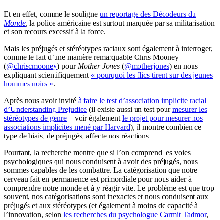
Et en effet, comme le souligne
un reportage des Décodeurs du
Monde
, la police américaine est surtout marquée par sa militarisation
et son recours excessif à la force.
Mais les préjugés et stéréotypes raciaux sont également à interroger,
comme le fait d’une manière remarquable Chris Mooney
(
@chriscmooney
) pour
Mother Jones
(
@motherjones
) en nous
expliquant scientifiquement
« pourquoi les flics tirent sur des jeunes
hommes noirs »
.
Après nous avoir invité
à faire le test d’association implicite racial
d’Understanding Prejudice
(il existe aussi un test pour
mesurer les
stéréotypes de genre
– voir également
le projet pour mesurer nos
associations implicites mené par Harvard
), il montre combien ce
type de biais, de préjugés, affecte nos réactions.
Pourtant, la recherche montre que si l’on comprend les voies
psychologiques qui nous conduisent à avoir des préjugés, nous
sommes capables de les combattre. La catégorisation que notre
cerveau fait en permanence est primordiale pour nous aider à
comprendre notre monde et à y réagir vite. Le problème est que trop
souvent, nos catégorisations sont inexactes et nous conduisent aux
préjugés et aux stéréotypes (et également à moins de capacité à
l’innovation, selon
les recherches du psychologue Carmit Tadmor
,