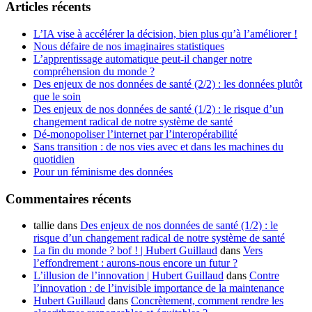
Articles récents
L’IA vise à accélérer la décision, bien plus qu’à l’améliorer !
Nous défaire de nos imaginaires statistiques
L’apprentissage automatique peut-il changer notre
compréhension du monde ?
Des enjeux de nos données de santé (2/2) : les données plutôt
que le soin
Des enjeux de nos données de santé (1/2) : le risque d’un
changement radical de notre système de santé
Dé-monopoliser l’internet par l’interopérabilité
Sans transition : de nos vies avec et dans les machines du
quotidien
Pour un féminisme des données
Commentaires récents
tallie
dans
Des enjeux de nos données de santé (1/2) : le
risque d’un changement radical de notre système de santé
La fin du monde ? bof ! | Hubert Guillaud
dans
Vers
l’effondrement : aurons-nous encore un futur ?
L’illusion de l’innovation | Hubert Guillaud
dans
Contre
l’innovation : de l’invisible importance de la maintenance
Hubert Guillaud
dans
Concrètement, comment rendre les