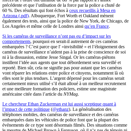
précédente et que l’utilisation de la force par la police a chuté de
60 %. Des résultats qui font échos à
ceux recueillis à Mesa en
Arizona (.pdf)
. Albuquerque, Fort Worth et Oakland mènent
également des tests, ainsi que la police de New York, de Chicago, de
Los Angeles et même celle de Londres ainsi
qu’en France
.
Si les caméras de surveillance n’ont pas eu d’impact sur les
comportements
, pourquoi en serait-il autrement de ces caméras
embarquées ? C’est parce que l' »invisibilité » et l’éloignement des
caméras de surveillance n’aident pas à la prise de conscience de soi
ni à la dissuasion, estime Jesse Singal. Or les caméras-piétons
instillent l’idée aux agents que tout débordement sera surveillé et
reporté. Bien sûr, cela ne signifie pas pour autant que les caméras
vont réparer les relations entre police et citoyens, notamment là où
elles sont le plus tendues. L’argent dépensé pour les caméras serait
certainement mieux utilisé s’il était alloué à un meilleur recrutement
et une meilleure formation des policiers, estime une magistrate
américaine citée dans l’article du
NYMag
.
Le chercheur Ethan Zuckerman est lui aussi sceptique quant à
l’impact de cette politique
(
@ethanz
). La généralisation des
téléphones mobiles, des caméras de surveillance et des caméras
embarquées dans les véhicules de police font que la plupart des
événements de ce type sont désormais filmés. Des situations comme
le meurtre de Michael Brown à Ferguson, où il n’y pas de témoin ni