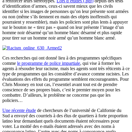
à renforcer leurs stéréotypes.
Lors d’études (.pdf)
depuis des tests
d’identification d’armes, ceux-ci savent mieux que les civils
identifier si les images de personnes qu’on leur présente sont armées
ou non (même s’ils tiennent en main des objets inoffensifs qui
pourraient y ressembler), mais les policiers sont plus lents à appuyer
sur le bouton ne « tirez pas » quand on leur présente l’image d’un
homme noir désarmé qu’un homme blanc désarmé et plus rapide
pour tirer sur un homme noir armé qu’un homme blanc armé.
Ces recherches qui ont donné lieu à des programmes spécifiques
comme
le programme de police impartiale
, qui vise à former les
agents à résoudre leur racisme, mais les agents sont très réticents à ce
type de programmes qui les considère d’avance comme racistes. Les
évaluations des effets du programme semblent encourageantes. Pour
Chris Mooney en tout cas, l’essentiel avant tout est de prendre
conscience de ses propres biais, c’est le premier moyen pour les
combattre. D’ailleurs, le problème ne concerne pas que les
policiers…
Une récente étude
de chercheurs de l’université de Californie du
Sud a envoyé des courriels à des élus de quartiers à forte proportion
latino leur demandant quels documents étaient nécessaires pour
voter. La moitié des e-mails étaient adressés avec des noms à
consonance latino, l’autre avec des noms à consonance anglo-