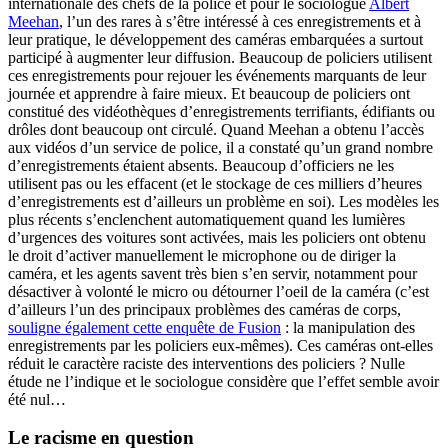
internationale des chefs de la police et pour le sociologue
Albert
Meehan
, l’un des rares à s’être intéressé à ces enregistrements et à
leur pratique, le développement des caméras embarquées a surtout
participé à augmenter leur diffusion. Beaucoup de policiers utilisent
ces enregistrements pour rejouer les événements marquants de leur
journée et apprendre à faire mieux. Et beaucoup de policiers ont
constitué des vidéothèques d’enregistrements terrifiants, édifiants ou
drôles dont beaucoup ont circulé. Quand Meehan a obtenu l’accès
aux vidéos d’un service de police, il a constaté qu’un grand nombre
d’enregistrements étaient absents. Beaucoup d’officiers ne les
utilisent pas ou les effacent (et le stockage de ces milliers d’heures
d’enregistrements est d’ailleurs un problème en soi). Les modèles les
plus récents s’enclenchent automatiquement quand les lumières
d’urgences des voitures sont activées, mais les policiers ont obtenu
le droit d’activer manuellement le microphone ou de diriger la
caméra, et les agents savent très bien s’en servir, notamment pour
désactiver à volonté le micro ou détourner l’oeil de la caméra (c’est
d’ailleurs l’un des principaux problèmes des caméras de corps,
souligne également cette enquête de Fusion
: la manipulation des
enregistrements par les policiers eux-mêmes). Ces caméras ont-elles
réduit le caractère raciste des interventions des policiers ? Nulle
étude ne l’indique et le sociologue considère que l’effet semble avoir
été nul…
Le racisme en question