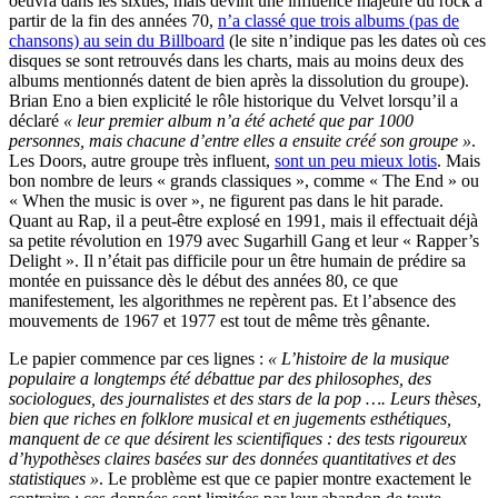
oeuvra dans les sixties, mais devint une influence majeure du rock à
partir de la fin des années 70,
n’a classé que trois albums (pas de
chansons) au sein du Billboard
(le site n’indique pas les dates où ces
disques se sont retrouvés dans les charts, mais au moins deux des
albums mentionnés datent de bien après la dissolution du groupe).
Brian Eno a bien explicité le rôle historique du Velvet lorsqu’il a
déclaré
« leur premier album n’a été acheté que par 1000
personnes, mais chacune d’entre elles a ensuite créé son groupe »
.
Les Doors, autre groupe très influent,
sont un peu mieux lotis
. Mais
bon nombre de leurs « grands classiques », comme « The End » ou
« When the music is over », ne figurent pas dans le hit parade.
Quant au Rap, il a peut-être explosé en 1991, mais il effectuait déjà
sa petite révolution en 1979 avec Sugarhill Gang et leur « Rapper’s
Delight ». Il n’était pas difficile pour un être humain de prédire sa
montée en puissance dès le début des années 80, ce que
manifestement, les algorithmes ne repèrent pas. Et l’absence des
mouvements de 1967 et 1977 est tout de même très gênante.
Le papier commence par ces lignes :
« L’histoire de la musique
populaire a longtemps été débattue par des philosophes, des
sociologues, des journalistes et des stars de la pop …. Leurs thèses,
bien que riches en folklore musical et en jugements esthétiques,
manquent de ce que désirent les scientifiques : des tests rigoureux
d’hypothèses claires basées sur des données quantitatives et des
statistiques »
. Le problème est que ce papier montre exactement le