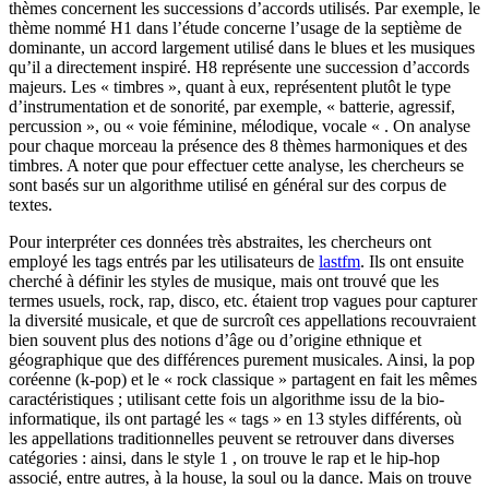
thèmes concernent les successions d’accords utilisés. Par exemple, le
thème nommé H1 dans l’étude concerne l’usage de la septième de
dominante, un accord largement utilisé dans le blues et les musiques
qu’il a directement inspiré. H8 représente une succession d’accords
majeurs. Les « timbres », quant à eux, représentent plutôt le type
d’instrumentation et de sonorité, par exemple, « batterie, agressif,
percussion », ou « voie féminine, mélodique, vocale « . On analyse
pour chaque morceau la présence des 8 thèmes harmoniques et des
timbres. A noter que pour effectuer cette analyse, les chercheurs se
sont basés sur un algorithme utilisé en général sur des corpus de
textes.
Pour interpréter ces données très abstraites, les chercheurs ont
employé les tags entrés par les utilisateurs de
lastfm
. Ils ont ensuite
cherché à définir les styles de musique, mais ont trouvé que les
termes usuels, rock, rap, disco, etc. étaient trop vagues pour capturer
la diversité musicale, et que de surcroît ces appellations recouvraient
bien souvent plus des notions d’âge ou d’origine ethnique et
géographique que des différences purement musicales. Ainsi, la pop
coréenne (k-pop) et le « rock classique » partagent en fait les mêmes
caractéristiques ; utilisant cette fois un algorithme issu de la bio-
informatique, ils ont partagé les « tags » en 13 styles différents, où
les appellations traditionnelles peuvent se retrouver dans diverses
catégories : ainsi, dans le style 1 , on trouve le rap et le hip-hop
associé, entre autres, à la house, la soul ou la dance. Mais on trouve