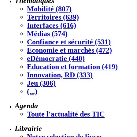
Thématiques
Mobilité (807)
Territoires (639)
Interfaces (616)
Médias (574)
Confiance et sécurité (531)
Economie et marchés (472)
eDémocratie (440)
Education et formation (419)
Innovation, RD (333)
Jeu (306)
(...)
Agenda
Toute l'actualité des TIC
Librairie
Notre selection de livres