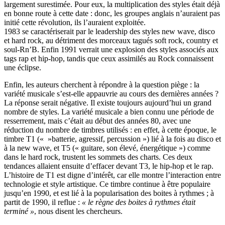
largement surestimée. Pour eux, la multiplication des styles était déjà
en bonne route à cette date : donc, les groupes anglais n’auraient pas
initié cette révolution, ils l’auraient exploitée.
1983 se caractériserait par le leadership des styles new wave, disco
et hard rock, au détriment des morceaux tagués soft rock, country et
soul-Rn’B. Enfin 1991 verrait une explosion des styles associés aux
tags rap et hip-hop, tandis que ceux assimilés au Rock connaissent
une éclipse.
Enfin, les auteurs cherchent à répondre à la question piège : la
variété musicale s’est-elle appauvrie au cours des dernières années ?
La réponse serait négative. Il existe toujours aujourd’hui un grand
nombre de styles. La variété musicale a bien connu une période de
resserrement, mais c’était au début des années 80, avec une
réduction du nombre de timbres utilisés : en effet, à cette époque, le
timbre T1 (« »batterie, agressif, percussion ») lié à la fois au disco et
à la new wave, et T5 (« guitare, son élevé, énergétique ») comme
dans le hard rock, trustent les sommets des charts. Ces deux
tendances allaient ensuite d’effacer devant T3, le hip-hop et le rap.
L’histoire de T1 est digne d’intérêt, car elle montre l’interaction entre
technologie et style artistique. Ce timbre continue à être populaire
jusqu’en 1990, et est lié à la popularisation des boites à rythmes ; à
partit de 1990, il reflue :
« le règne des boites à rythmes était
terminé »
, nous disent les chercheurs.