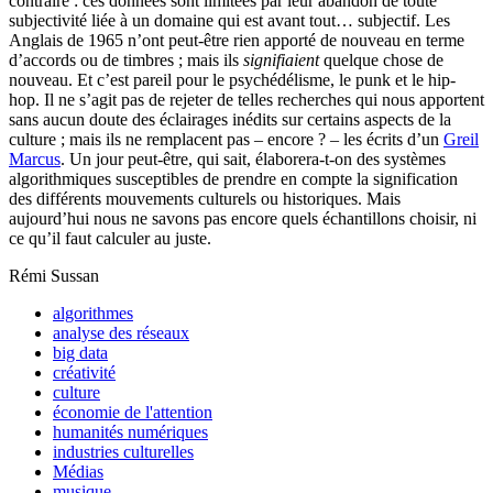
contraire : ces données sont limitées par leur abandon de toute
subjectivité liée à un domaine qui est avant tout… subjectif. Les
Anglais de 1965 n’ont peut-être rien apporté de nouveau en terme
d’accords ou de timbres ; mais ils
signifiaient
quelque chose de
nouveau. Et c’est pareil pour le psychédélisme, le punk et le hip-
hop. Il ne s’agit pas de rejeter de telles recherches qui nous apportent
sans aucun doute des éclairages inédits sur certains aspects de la
culture ; mais ils ne remplacent pas – encore ? – les écrits d’un
Greil
Marcus
. Un jour peut-être, qui sait, élaborera-t-on des systèmes
algorithmiques susceptibles de prendre en compte la signification
des différents mouvements culturels ou historiques. Mais
aujourd’hui nous ne savons pas encore quels échantillons choisir, ni
ce qu’il faut calculer au juste.
Rémi Sussan
algorithmes
analyse des réseaux
big data
créativité
culture
économie de l'attention
humanités numériques
industries culturelles
Médias
musique