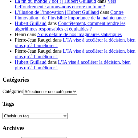
La fin du monde ? bof ! | Hubert Guillaud
dans
Vers
l’effondrement : aurons-nous encore un futur ?
L’illusion de l’innovation | Hubert Guillaud
dans
Contre
l’innovation : de l’invisible importance de la maintenance
Hubert Guillaud
dans
Concrètement, comment rendre les
algorithmes responsables et équitables ?
Henri
dans
Nous défaire de nos imaginaires statistiques
Pierre-Jean Raugel
dans
L’IA vise à accélérer la décision, bien
plus qu’à l’améliorer !
Pierre-Jean Raugel
dans
L’IA vise à accélérer la décision, bien
plus qu’à l’améliorer !
Hubert Guillaud
dans
L’IA vise à accélérer la décision, bien
plus qu’à l’améliorer !
Catégories
Catégories
Tags
Archives