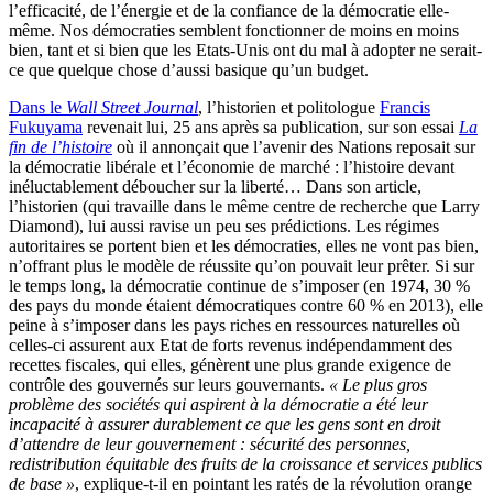
l’efficacité, de l’énergie et de la confiance de la démocratie elle-
même. Nos démocraties semblent fonctionner de moins en moins
bien, tant et si bien que les Etats-Unis ont du mal à adopter ne serait-
ce que quelque chose d’aussi basique qu’un budget.
Dans le
Wall Street Journal
, l’historien et politologue
Francis
Fukuyama
revenait lui, 25 ans après sa publication, sur son essai
La
fin de l’histoire
où il annonçait que l’avenir des Nations reposait sur
la démocratie libérale et l’économie de marché : l’histoire devant
inéluctablement déboucher sur la liberté… Dans son article,
l’historien (qui travaille dans le même centre de recherche que Larry
Diamond), lui aussi ravise un peu ses prédictions. Les régimes
autoritaires se portent bien et les démocraties, elles ne vont pas bien,
n’offrant plus le modèle de réussite qu’on pouvait leur prêter. Si sur
le temps long, la démocratie continue de s’imposer (en 1974, 30 %
des pays du monde étaient démocratiques contre 60 % en 2013), elle
peine à s’imposer dans les pays riches en ressources naturelles où
celles-ci assurent aux Etat de forts revenus indépendamment des
recettes fiscales, qui elles, génèrent une plus grande exigence de
contrôle des gouvernés sur leurs gouvernants.
« Le plus gros
problème des sociétés qui aspirent à la démocratie a été leur
incapacité à assurer durablement ce que les gens sont en droit
d’attendre de leur gouvernement : sécurité des personnes,
redistribution équitable des fruits de la croissance et services publics
de base »
, explique-t-il en pointant les ratés de la révolution orange