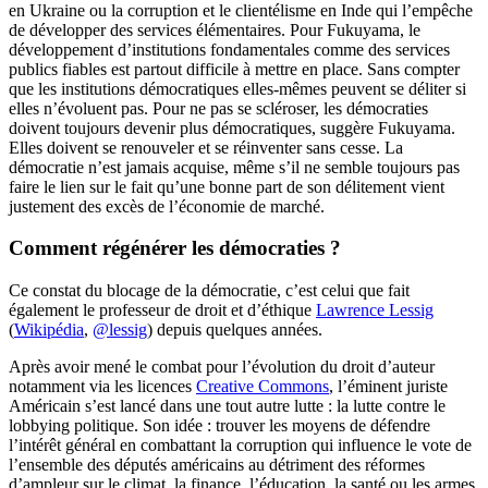
en Ukraine ou la corruption et le clientélisme en Inde qui l’empêche
de développer des services élémentaires. Pour Fukuyama, le
développement d’institutions fondamentales comme des services
publics fiables est partout difficile à mettre en place. Sans compter
que les institutions démocratiques elles-mêmes peuvent se déliter si
elles n’évoluent pas. Pour ne pas se scléroser, les démocraties
doivent toujours devenir plus démocratiques, suggère Fukuyama.
Elles doivent se renouveler et se réinventer sans cesse. La
démocratie n’est jamais acquise, même s’il ne semble toujours pas
faire le lien sur le fait qu’une bonne part de son délitement vient
justement des excès de l’économie de marché.
Comment régénérer les démocraties ?
Ce constat du blocage de la démocratie, c’est celui que fait
également le professeur de droit et d’éthique
Lawrence Lessig
(
Wikipédia
,
@lessig
) depuis quelques années.
Après avoir mené le combat pour l’évolution du droit d’auteur
notamment via les licences
Creative Commons
, l’éminent juriste
Américain s’est lancé dans une tout autre lutte : la lutte contre le
lobbying politique. Son idée : trouver les moyens de défendre
l’intérêt général en combattant la corruption qui influence le vote de
l’ensemble des députés américains au détriment des réformes
d’ampleur sur le climat, la finance, l’éducation, la santé ou les armes