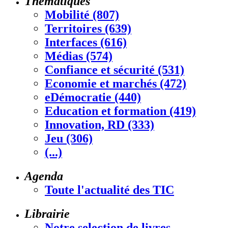
Thématiques
Mobilité (807)
Territoires (639)
Interfaces (616)
Médias (574)
Confiance et sécurité (531)
Economie et marchés (472)
eDémocratie (440)
Education et formation (419)
Innovation, RD (333)
Jeu (306)
(...)
Agenda
Toute l'actualité des TIC
Librairie
Notre selection de livres