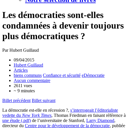
Les démocraties sont-elles
condamnées à devenir toujours
plus démocratiques ?
Par Hubert Guillaud
09/04/2015
Hubert Guillaud
Articles
biens communs
Confiance et sécurité
eDémocratie
Aucun commentaire
2611 vues
~ 9 minutes
Billet précédent
Billet suivant
La démocratie est-elle en récession ?,
s’interrogeait l’éditorialiste
vedette du
New York Times
, Thomas Friedman en faisant référence à
une étude (.pdf)
de l’universitaire de Stanford,
Larry Diamond
,
directeur du
Centre pour le développement de la démocratie
, publiée