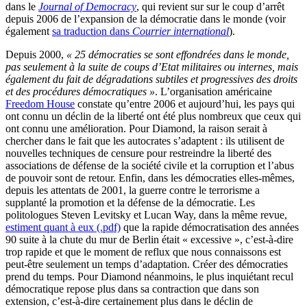
dans le
Journal of Democracy
, qui revient sur sur le coup d’arrêt
depuis 2006 de l’expansion de la démocratie dans le monde (voir
également
sa traduction dans
Courrier international
).
Depuis 2000,
« 25 démocraties se sont effondrées dans le monde,
pas seulement à la suite de coups d’Etat militaires ou internes, mais
également du fait de dégradations subtiles et progressives des droits
et des procédures démocratiques »
. L’organisation américaine
Freedom House
constate qu’entre 2006 et aujourd’hui, les pays qui
ont connu un déclin de la liberté ont été plus nombreux que ceux qui
ont connu une amélioration. Pour Diamond, la raison serait à
chercher dans le fait que les autocrates s’adaptent : ils utilisent de
nouvelles techniques de censure pour restreindre la liberté des
associations de défense de la société civile et la corruption et l’abus
de pouvoir sont de retour. Enfin, dans les démocraties elles-mêmes,
depuis les attentats de 2001, la guerre contre le terrorisme a
supplanté la promotion et la défense de la démocratie. Les
politologues Steven Levitsky et Lucan Way, dans la même revue,
estiment quant à eux (.pdf)
que la rapide démocratisation des années
90 suite à la chute du mur de Berlin était « excessive », c’est-à-dire
trop rapide et que le moment de reflux que nous connaissons est
peut-être seulement un temps d’adaptation. Créer des démocraties
prend du temps. Pour Diamond néanmoins, le plus inquiétant recul
démocratique repose plus dans sa contraction que dans son
extension, c’est-à-dire certainement plus dans le déclin de