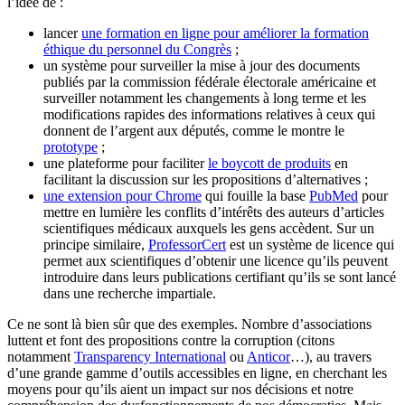
l’idée de :
lancer
une formation en ligne pour améliorer la formation
éthique du personnel du Congrès
;
un système pour surveiller la mise à jour des documents
publiés par la commission fédérale électorale américaine et
surveiller notamment les changements à long terme et les
modifications rapides des informations relatives à ceux qui
donnent de l’argent aux députés, comme le montre le
prototype
;
une plateforme pour faciliter
le boycott de produits
en
facilitant la discussion sur les propositions d’alternatives ;
une extension pour Chrome
qui fouille la base
PubMed
pour
mettre en lumière les conflits d’intérêts des auteurs d’articles
scientifiques médicaux auxquels les gens accèdent. Sur un
principe similaire,
ProfessorCert
est un système de licence qui
permet aux scientifiques d’obtenir une licence qu’ils peuvent
introduire dans leurs publications certifiant qu’ils se sont lancé
dans une recherche impartiale.
Ce ne sont là bien sûr que des exemples. Nombre d’associations
luttent et font des propositions contre la corruption (citons
notamment
Transparency International
ou
Anticor
…), au travers
d’une grande gamme d’outils accessibles en ligne, en cherchant les
moyens pour qu’ils aient un impact sur nos décisions et notre