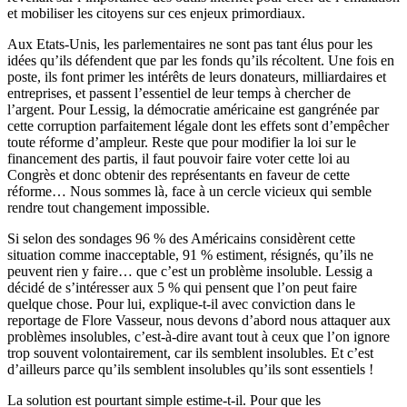
et mobiliser les citoyens sur ces enjeux primordiaux.
Aux Etats-Unis, les parlementaires ne sont pas tant élus pour les
idées qu’ils défendent que par les fonds qu’ils récoltent. Une fois en
poste, ils font primer les intérêts de leurs donateurs, milliardaires et
entreprises, et passent l’essentiel de leur temps à chercher de
l’argent. Pour Lessig, la démocratie américaine est gangrénée par
cette corruption parfaitement légale dont les effets sont d’empêcher
toute réforme d’ampleur. Reste que pour modifier la loi sur le
financement des partis, il faut pouvoir faire voter cette loi au
Congrès et donc obtenir des représentants en faveur de cette
réforme… Nous sommes là, face à un cercle vicieux qui semble
rendre tout changement impossible.
Si selon des sondages 96 % des Américains considèrent cette
situation comme inacceptable, 91 % estiment, résignés, qu’ils ne
peuvent rien y faire… que c’est un problème insoluble. Lessig a
décidé de s’intéresser aux 5 % qui pensent que l’on peut faire
quelque chose. Pour lui, explique-t-il avec conviction dans le
reportage de Flore Vasseur, nous devons d’abord nous attaquer aux
problèmes insolubles, c’est-à-dire avant tout à ceux que l’on ignore
trop souvent volontairement, car ils semblent insolubles. Et c’est
d’ailleurs parce qu’ils semblent insolubles qu’ils sont essentiels !
La solution est pourtant simple estime-t-il. Pour que les