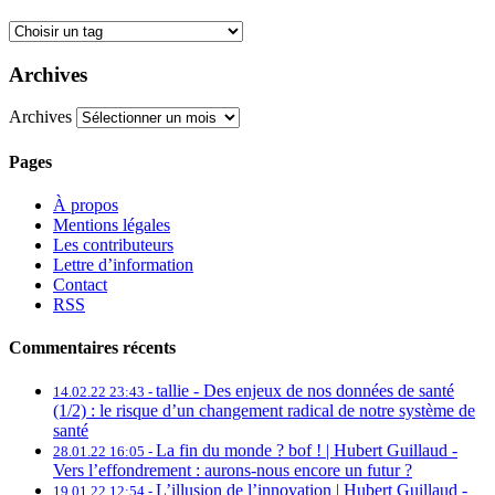
Archives
Archives
Pages
À propos
Mentions légales
Les contributeurs
Lettre d’information
Contact
RSS
Commentaires récents
tallie -
Des enjeux de nos données de santé
14.02.22 23:43 -
(1/2) : le risque d’un changement radical de notre système de
santé
La fin du monde ? bof ! | Hubert Guillaud -
28.01.22 16:05 -
Vers l’effondrement : aurons-nous encore un futur ?
L’illusion de l’innovation | Hubert Guillaud -
19.01.22 12:54 -