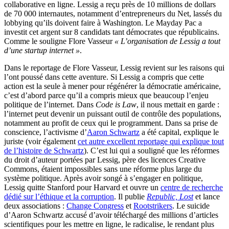
collaborative en ligne. Lessig a reçu près de 10 millions de dollars
de 70 000 internautes, notamment d’entrepreneurs du Net, lassés du
lobbying qu’ils doivent faire à Washington. Le Mayday Pac a
investit cet argent sur 8 candidats tant démocrates que républicains.
Comme le souligne Flore Vasseur
« L’organisation de Lessig a tout
d’une startup internet »
.
Dans le reportage de Flore Vasseur, Lessig revient sur les raisons qui
l’ont poussé dans cette aventure. Si Lessig a compris que cette
action est la seule à mener pour régénérer la démocratie américaine,
c’est d’abord parce qu’il a compris mieux que beaucoup l’enjeu
politique de l’internet. Dans
Code is Law
, il nous mettait en garde :
l’internet peut devenir un puissant outil de contrôle des populations,
notamment au profit de ceux qui le programment. Dans sa prise de
conscience, l’activisme d’
Aaron Schwartz
a été capital, explique le
juriste (voir également
cet autre excellent reportage qui explique tout
de l’histoire de Schwartz
). C’est lui qui a souligné que les réformes
du droit d’auteur portées par Lessig, père des licences Creative
Commons, étaient impossibles sans une réforme plus large du
système politique. Après avoir songé à s’engager en politique,
Lessig quitte Stanford pour Harvard et ouvre un
centre de recherche
dédié sur l’éthique et la corruption
. Il publie
Republic, Lost
et lance
deux associations :
Change Congress
et
Rootstrikers
. Le suicide
d’Aaron Schwartz accusé d’avoir téléchargé des millions d’articles
scientifiques pour les mettre en ligne, le radicalise, le rendant plus