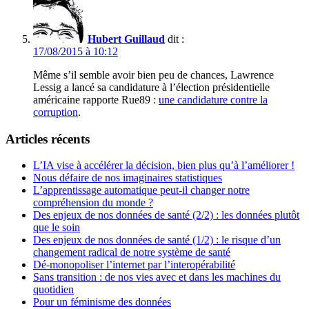
Hubert Guillaud
dit :
17/08/2015 à 10:12
Même s’il semble avoir bien peu de chances, Lawrence
Lessig a lancé sa candidature à l’élection présidentielle
américaine rapporte Rue89 :
une candidature contre la
corruption
.
Articles récents
L’IA vise à accélérer la décision, bien plus qu’à l’améliorer !
Nous défaire de nos imaginaires statistiques
L’apprentissage automatique peut-il changer notre
compréhension du monde ?
Des enjeux de nos données de santé (2/2) : les données plutôt
que le soin
Des enjeux de nos données de santé (1/2) : le risque d’un
changement radical de notre système de santé
Dé-monopoliser l’internet par l’interopérabilité
Sans transition : de nos vies avec et dans les machines du
quotidien
Pour un féminisme des données