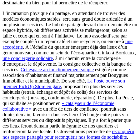
destinataire du bien pour lui permettre de le récupérer.
L’incarnation physique du partage, en attendant de trouver des
modèles économiques stables, sera sans grand doute articulée à un
ou plusieurs services. Le hub de partage devrait donc demain être un
espace hybride, où différentes activités se mélangeront, selon sa
taille et ceux qui en sont à l’initiative. Le hub associatif sera par
exemple couplé à un repair-café et une recyclerie, ou encore à
une
accorderie
. À l’échelle du quartier émergent déjà des lieux d’un
genre nouveau, comme au sein de l’éco-quartier Ginko à Bordeaux,
une conciergerie solidaire
, à mi-chemin entre la conciergerie
d’entreprise, le dépôt-vente, la consigne collective et la banque de
services.
Cet espace au fonctionnement souple
est géré par une
association d’habitants et financé majoritairement par Bouygues
Immobilier et la municipalité. De son côté,
La Poste ouvre son
premier PickUp Store en gare
, proposant en plus des services
habituels (retrait, échange et dépôt de colis) des services de
conciergerie (pressing, cordonnerie, réparation). De plus, La Poste,
qui souhaite se positionner en
« catalyseur de l’économie
collaborative »
avec un rôle de tiers de confiance, pourrait sans
doute, demain, favoriser dans ces lieux l’échange entre pairs via
différents services ou dispositifs physiques. Il y a fort à parier que
ces lieux feront demain partie intégrante de nos quartiers et
renforceront la vie locale. Ils doivent nous permettre de
reconquérir
nos espaces partagés pour reconquérir nos formes de sociabilité
,