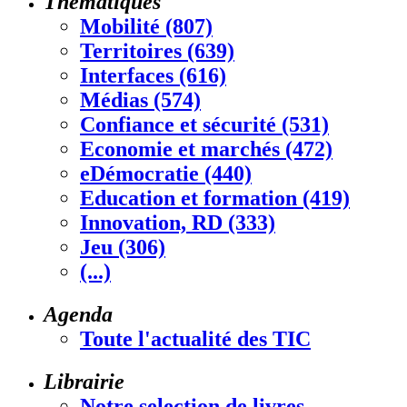
Thématiques
Mobilité (807)
Territoires (639)
Interfaces (616)
Médias (574)
Confiance et sécurité (531)
Economie et marchés (472)
eDémocratie (440)
Education et formation (419)
Innovation, RD (333)
Jeu (306)
(...)
Agenda
Toute l'actualité des TIC
Librairie
Notre selection de livres