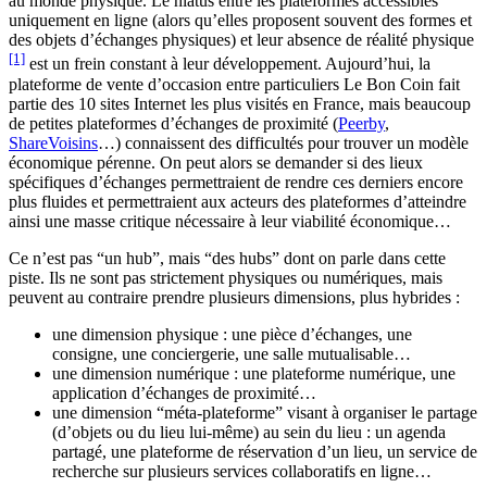
au monde physique. Le hiatus entre les plateformes accessibles
uniquement en ligne (alors qu’elles proposent souvent des formes et
des objets d’échanges physiques) et leur absence de réalité physique
[1]
est un frein constant à leur développement. Aujourd’hui, la
plateforme de vente d’occasion entre particuliers Le Bon Coin fait
partie des 10 sites Internet les plus visités en France, mais beaucoup
de petites plateformes d’échanges de proximité (
Peerby
,
ShareVoisins
…) connaissent des difficultés pour trouver un modèle
économique pérenne. On peut alors se demander si des lieux
spécifiques d’échanges permettraient de rendre ces derniers encore
plus fluides et permettraient aux acteurs des plateformes d’atteindre
ainsi une masse critique nécessaire à leur viabilité économique…
Ce n’est pas “un hub”, mais “des hubs” dont on parle dans cette
piste. Ils ne sont pas strictement physiques ou numériques, mais
peuvent au contraire prendre plusieurs dimensions, plus hybrides :
une dimension physique : une pièce d’échanges, une
consigne, une conciergerie, une salle mutualisable…
une dimension numérique : une plateforme numérique, une
application d’échanges de proximité…
une dimension “méta-plateforme” visant à organiser le partage
(d’objets ou du lieu lui-même) au sein du lieu : un agenda
partagé, une plateforme de réservation d’un lieu, un service de
recherche sur plusieurs services collaboratifs en ligne…