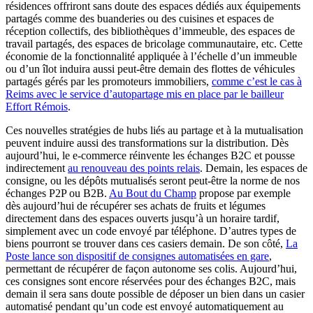
résidences offriront sans doute des espaces dédiés aux équipements
partagés comme des buanderies ou des cuisines et espaces de
réception collectifs, des bibliothèques d’immeuble, des espaces de
travail partagés, des espaces de bricolage communautaire, etc. Cette
économie de la fonctionnalité appliquée à l’échelle d’un immeuble
ou d’un îlot induira aussi peut-être demain des flottes de véhicules
partagés gérés par les promoteurs immobiliers,
comme c’est le cas à
Reims avec le service d’autopartage mis en place par le bailleur
Effort Rémois
.
Ces nouvelles stratégies de hubs liés au partage et à la mutualisation
peuvent induire aussi des transformations sur la distribution. Dès
aujourd’hui, le e-commerce réinvente les échanges B2C et pousse
indirectement
au renouveau des points relais
. Demain, les espaces de
consigne, ou les dépôts mutualisés seront peut-être la norme de nos
échanges P2P ou B2B.
Au Bout du Champ
propose par exemple
dès aujourd’hui de récupérer ses achats de fruits et légumes
directement dans des espaces ouverts jusqu’à un horaire tardif,
simplement avec un code envoyé par téléphone. D’autres types de
biens pourront se trouver dans ces casiers demain. De son côté,
La
Poste lance son dispositif de consignes automatisées en gare
,
permettant de récupérer de façon autonome ses colis. Aujourd’hui,
ces consignes sont encore réservées pour des échanges B2C, mais
demain il sera sans doute possible de déposer un bien dans un casier
automatisé pendant qu’un code est envoyé automatiquement au