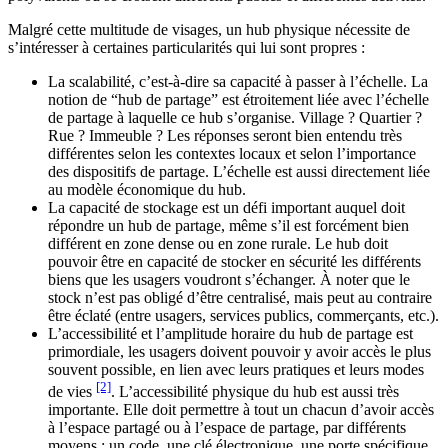
Malgré cette multitude de visages, un hub physique nécessite de
s’intéresser à certaines particularités qui lui sont propres :
La scalabilité, c’est-à-dire sa capacité à passer à l’échelle. La
notion de “hub de partage” est étroitement liée avec l’échelle
de partage à laquelle ce hub s’organise. Village ? Quartier ?
Rue ? Immeuble ? Les réponses seront bien entendu très
différentes selon les contextes locaux et selon l’importance
des dispositifs de partage. L’échelle est aussi directement liée
au modèle économique du hub.
La capacité de stockage est un défi important auquel doit
répondre un hub de partage, même s’il est forcément bien
différent en zone dense ou en zone rurale. Le hub doit
pouvoir être en capacité de stocker en sécurité les différents
biens que les usagers voudront s’échanger. À noter que le
stock n’est pas obligé d’être centralisé, mais peut au contraire
être éclaté (entre usagers, services publics, commerçants, etc.).
L’accessibilité et l’amplitude horaire du hub de partage est
primordiale, les usagers doivent pouvoir y avoir accès le plus
souvent possible, en lien avec leurs pratiques et leurs modes
[2]
de vies
. L’accessibilité physique du hub est aussi très
importante. Elle doit permettre à tout un chacun d’avoir accès
à l’espace partagé ou à l’espace de partage, par différents
moyens : un code, une clé électronique, une porte spécifique,