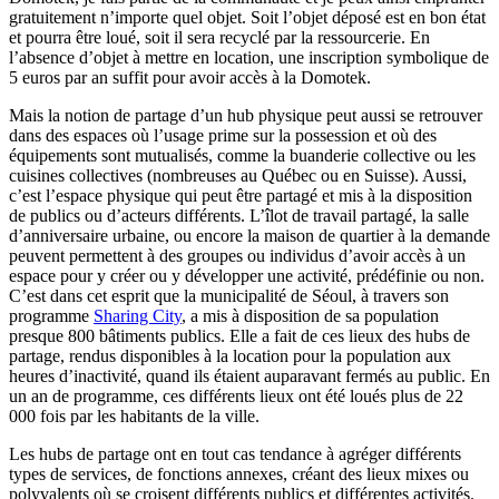
gratuitement n’importe quel objet. Soit l’objet déposé est en bon état
et pourra être loué, soit il sera recyclé par la ressourcerie. En
l’absence d’objet à mettre en location, une inscription symbolique de
5 euros par an suffit pour avoir accès à la Domotek.
Mais la notion de partage d’un hub physique peut aussi se retrouver
dans des espaces où l’usage prime sur la possession et où des
équipements sont mutualisés, comme la buanderie collective ou les
cuisines collectives (nombreuses au Québec ou en Suisse). Aussi,
c’est l’espace physique qui peut être partagé et mis à la disposition
de publics ou d’acteurs différents. L’îlot de travail partagé, la salle
d’anniversaire urbaine, ou encore la maison de quartier à la demande
peuvent permettent à des groupes ou individus d’avoir accès à un
espace pour y créer ou y développer une activité, prédéfinie ou non.
C’est dans cet esprit que la municipalité de Séoul, à travers son
programme
Sharing City
, a mis à disposition de sa population
presque 800 bâtiments publics. Elle a fait de ces lieux des hubs de
partage, rendus disponibles à la location pour la population aux
heures d’inactivité, quand ils étaient auparavant fermés au public. En
un an de programme, ces différents lieux ont été loués plus de 22
000 fois par les habitants de la ville.
Les hubs de partage ont en tout cas tendance à agréger différents
types de services, de fonctions annexes, créant des lieux mixes ou
polyvalents où se croisent différents publics et différentes activités.