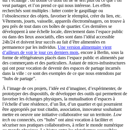
sur l’échange : on donne ce dont on ne se sert plus ou ce que l’on
veut partager, et l’on prend ce qui nous intéresse. Les effets
recherchés sont multiples : lutter contre le gaspillage ou
l’obsolescence des objets, favoriser le réemploi, créer du lien, etc.
Vêtements, jouets, vaisselle, appareils électroménagers, on trouve à
peu près de tout dans ces boîtes de quartier. Ces dernières se
développent à une échelle locale, directement dans l’espace public
ou dans des lieux associatifs, elles sont dans l’idéal accessible
24h/24 et doivent leur succès au fait d’être alimentées en
permanence par les individus.
Une version alimentaire vient
d’ailleurs de voir le jour ces derniers mois
, encore à Berlin, sous la
forme de réfrigérateurs placés dans l’espace public et alimentés par
des commerçants et des particuliers. Autant de micro-infrastructures
qui ont pour vocation de devenir des espaces de partage incarnés
dans la ville : ce sont des exemples de ce que nous entendons par
“hubs de partage”.
À l’image de ces projets, l’idée est d’imaginer, d’expérimenter, de
prototyper des dispositifs, de développer des outils qui permettent de
favoriser les échanges physiques, la mutualisation d’espaces à
l’échelle d’une résidence, d’un îlot, d’un quartier et qui pourraient
être appropriés par tout citadin, association, innovateur souhaitant
mettre en oeuvre une initiative collaborative sur un territoire.
Low
tech
ou connectés, ces “hubs” ont ainsi vocation à faciliter et
sécuriser nos pratiques collaboratives, à relier le monde numérique