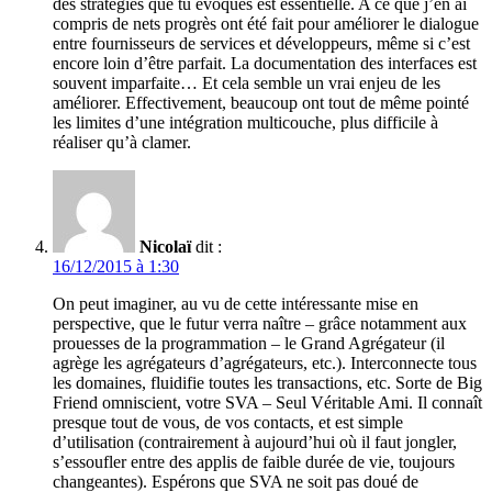
des stratégies que tu évoques est essentielle. A ce que j’en ai
compris de nets progrès ont été fait pour améliorer le dialogue
entre fournisseurs de services et développeurs, même si c’est
encore loin d’être parfait. La documentation des interfaces est
souvent imparfaite… Et cela semble un vrai enjeu de les
améliorer. Effectivement, beaucoup ont tout de même pointé
les limites d’une intégration multicouche, plus difficile à
réaliser qu’à clamer.
Nicolaï
dit :
16/12/2015 à 1:30
On peut imaginer, au vu de cette intéressante mise en
perspective, que le futur verra naître – grâce notamment aux
prouesses de la programmation – le Grand Agrégateur (il
agrège les agrégateurs d’agrégateurs, etc.). Interconnecte tous
les domaines, fluidifie toutes les transactions, etc. Sorte de Big
Friend omniscient, votre SVA – Seul Véritable Ami. Il connaît
presque tout de vous, de vos contacts, et est simple
d’utilisation (contrairement à aujourd’hui où il faut jongler,
s’essoufler entre des applis de faible durée de vie, toujours
changeantes). Espérons que SVA ne soit pas doué de