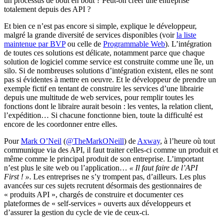
un processus de bout en bout ? Peut-on créer une entreprise
totalement depuis des API ?
Et bien ce n’est pas encore si simple, explique le développeur,
malgré la grande diversité de services disponibles (voir
la liste
maintenue par BVP
ou celle de
Programmable Web
). L’intégration
de toutes ces solutions est délicate, notamment parce que chaque
solution de logiciel comme service est construite comme une île, un
silo. Si de nombreuses solutions d’intégration existent, elles ne sont
pas si évidentes à mettre en oeuvre. Et le développeur de prendre un
exemple fictif en tentant de construire les services d’une librairie
depuis une multitude de web services, pour remplir toutes les
fonctions dont le libraire aurait besoin : les ventes, la relation client,
l’expédition… Si chacune fonctionne bien, toute la difficulté est
encore de les coordonner entre elles.
Pour
Mark O’Neil
(
@TheMarkONeill
) de
Axway
, à l’heure où tout
communique via des API, il faut traiter celles-ci comme un produit et
même comme le principal produit de son entreprise. L’important
n’est plus le site web ou l’application…
« Il faut faire de l’API
First ! »
. Les entreprises ne s’y trompent pas, d’ailleurs. Les plus
avancées sur ces sujets recrutent désormais des gestionnaires de
« produits API », chargés de construire et documenter ces
plateformes de « self-services » ouverts aux développeurs et
d’assurer la gestion du cycle de vie de ceux-ci.