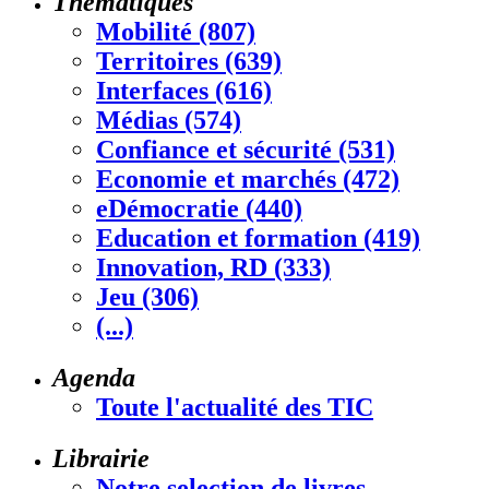
Thématiques
Mobilité (807)
Territoires (639)
Interfaces (616)
Médias (574)
Confiance et sécurité (531)
Economie et marchés (472)
eDémocratie (440)
Education et formation (419)
Innovation, RD (333)
Jeu (306)
(...)
Agenda
Toute l'actualité des TIC
Librairie
Notre selection de livres