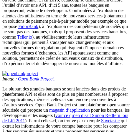
l’utilité d’avoir une API, d’ici 5 ans, toutes les banques en
proposeront, estime le développeur. Confrontées à l’explosion des
attentes des utilisateurs en terme de nouveaux services (notamment
en solutions de paiement pair-à-pair par mobile par exemple ce que
propose
FidorBank
), à l’explosion des compétiteurs (de sociétés qui
ne sont pas des banques, mais qui proposent des services bancaires,
comme
Teller.io
), au vieillissement de leurs infrastructures
techniques (qui peinent à s’adapter aux changements) et aux
nouvelles formes de régulation qui risquent d’imposer demain ces
nouvelles formes d’échanges, les API apparaissent comme une
solution, permettant de créer de nouveaux canaux de distribution,
d’expérimenter et de développer de nouveaux modèles d’affaires.
Image :
Open Bank Project
.
La plupart des grandes banques se sont lancées dans des projets de
plateformes API et elles sont de plus en plus nombreuses à proposer
des applications, même si celles-ci sont encore peu ouvertes à
d’autres services. Open Bank Project est une plateforme open source
sécurisée qui propose un
magasin d’application
pour les banques, les
développeurs et les usagers (
voir ce qu’en disait Simon Redfern lors
de Lift 2011
). Parmi celles-ci, on trouve par exemple
Savetastic
qui
extrait les informations de votre compte bancaire pour les comparer
à des services équivalents et vous proposer des services plus