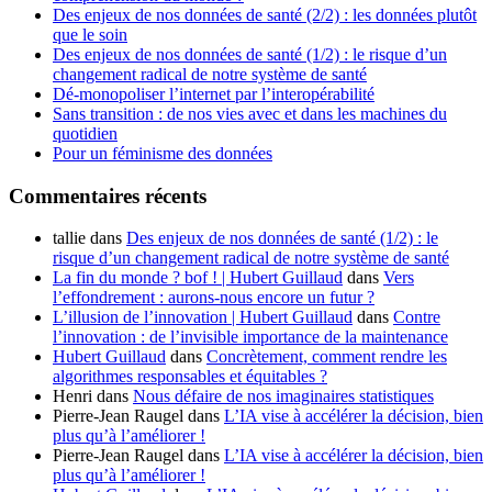
Des enjeux de nos données de santé (2/2) : les données plutôt
que le soin
Des enjeux de nos données de santé (1/2) : le risque d’un
changement radical de notre système de santé
Dé-monopoliser l’internet par l’interopérabilité
Sans transition : de nos vies avec et dans les machines du
quotidien
Pour un féminisme des données
Commentaires récents
tallie
dans
Des enjeux de nos données de santé (1/2) : le
risque d’un changement radical de notre système de santé
La fin du monde ? bof ! | Hubert Guillaud
dans
Vers
l’effondrement : aurons-nous encore un futur ?
L’illusion de l’innovation | Hubert Guillaud
dans
Contre
l’innovation : de l’invisible importance de la maintenance
Hubert Guillaud
dans
Concrètement, comment rendre les
algorithmes responsables et équitables ?
Henri
dans
Nous défaire de nos imaginaires statistiques
Pierre-Jean Raugel
dans
L’IA vise à accélérer la décision, bien
plus qu’à l’améliorer !
Pierre-Jean Raugel
dans
L’IA vise à accélérer la décision, bien
plus qu’à l’améliorer !