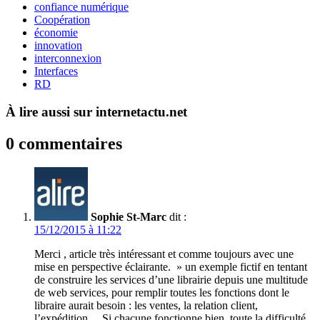
confiance numérique
Coopération
économie
innovation
interconnexion
Interfaces
RD
À lire aussi sur internetactu.net
0 commentaires
Sophie St-Marc
dit :
15/12/2015 à 11:22
Merci , article très intéressant et comme toujours avec une
mise en perspective éclairante. » un exemple fictif en tentant
de construire les services d’une librairie depuis une multitude
de web services, pour remplir toutes les fonctions dont le
libraire aurait besoin : les ventes, la relation client,
l’expédition… Si chacune fonctionne bien, toute la difficulté