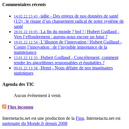
Commentaires récents
tallie -
Des enjeux de nos données de santé
14.02.22 23:43 -
(1/2) : le risque d’un changement radical de notre système de
santé
La fin du monde ? bof ! | Hubert Guillaud -
28.01.22 16:05 -
Vers l’effondrement : aurons-nous encore un futur ?
L’illusion de l’innovation | Hubert Guillaud -
19.01.22 12:54 -
Contre l’innovation : de l’invisible importance de la
maintenance
Hubert Guillaud -
Concrètement, comment
13.01.22 12:33 -
rendre les algorithmes responsables et équitables ?
Henri -
Nous défaire de nos imaginaires
09.01.22 13:58 -
statistiques
Agenda des TIC
Aucun événement à venir.
Flux inconnu
Internetactu.net est une production de la
Fing
. Internetactu.net est
partenaire du Monde.fr depuis 2008