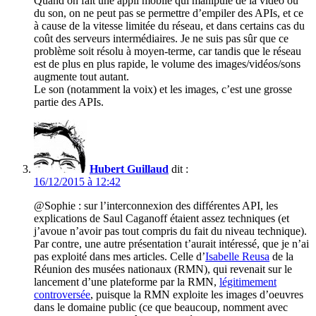
Quand on fait une appli mobile qui manipule de la vidéo ou
du son, on ne peut pas se permettre d’empiler des APIs, et ce
à cause de la vitesse limitée du réseau, et dans certains cas du
coût des serveurs intermédiaires. Je ne suis pas sûr que ce
problème soit résolu à moyen-terme, car tandis que le réseau
est de plus en plus rapide, le volume des images/vidéos/sons
augmente tout autant.
Le son (notamment la voix) et les images, c’est une grosse
partie des APIs.
Hubert Guillaud
dit :
16/12/2015 à 12:42
@Sophie : sur l’interconnexion des différentes API, les
explications de Saul Caganoff étaient assez techniques (et
j’avoue n’avoir pas tout compris du fait du niveau technique).
Par contre, une autre présentation t’aurait intéressé, que je n’ai
pas exploité dans mes articles. Celle d’
Isabelle Reusa
de la
Réunion des musées nationaux (RMN), qui revenait sur le
lancement d’une plateforme par la RMN,
légitimement
controversée
, puisque la RMN exploite les images d’oeuvres
dans le domaine public (ce que beaucoup, nomment avec