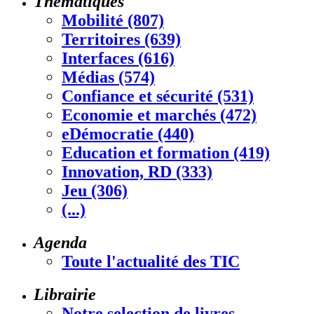
Thématiques
Mobilité (807)
Territoires (639)
Interfaces (616)
Médias (574)
Confiance et sécurité (531)
Economie et marchés (472)
eDémocratie (440)
Education et formation (419)
Innovation, RD (333)
Jeu (306)
(...)
Agenda
Toute l'actualité des TIC
Librairie
Notre selection de livres