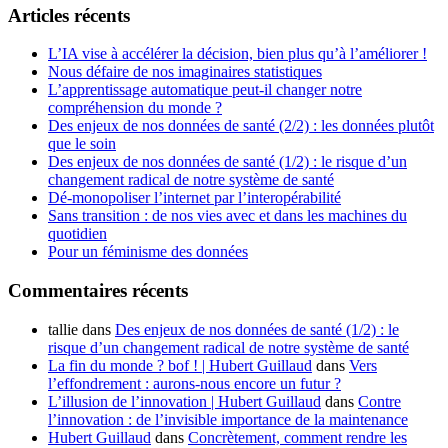
Articles récents
L’IA vise à accélérer la décision, bien plus qu’à l’améliorer !
Nous défaire de nos imaginaires statistiques
L’apprentissage automatique peut-il changer notre
compréhension du monde ?
Des enjeux de nos données de santé (2/2) : les données plutôt
que le soin
Des enjeux de nos données de santé (1/2) : le risque d’un
changement radical de notre système de santé
Dé-monopoliser l’internet par l’interopérabilité
Sans transition : de nos vies avec et dans les machines du
quotidien
Pour un féminisme des données
Commentaires récents
tallie
dans
Des enjeux de nos données de santé (1/2) : le
risque d’un changement radical de notre système de santé
La fin du monde ? bof ! | Hubert Guillaud
dans
Vers
l’effondrement : aurons-nous encore un futur ?
L’illusion de l’innovation | Hubert Guillaud
dans
Contre
l’innovation : de l’invisible importance de la maintenance
Hubert Guillaud
dans
Concrètement, comment rendre les