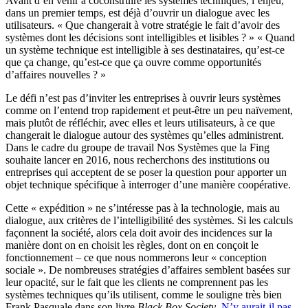
Avant d’en venir à coconstruire les systèmes techniques, l’enjeu,
dans un premier temps, est déjà d’ouvrir un dialogue avec les
utilisateurs. « Que changerait à votre stratégie le fait d’avoir des
systèmes dont les décisions sont intelligibles et lisibles ? » « Quand
un système technique est intelligible à ses destinataires, qu’est-ce
que ça change, qu’est-ce que ça ouvre comme opportunités
d’affaires nouvelles ? »
Le défi n’est pas d’inviter les entreprises à ouvrir leurs systèmes
comme on l’entend trop rapidement et peut-être un peu naïvement,
mais plutôt de réfléchir, avec elles et leurs utilisateurs, à ce que
changerait le dialogue autour des systèmes qu’elles administrent.
Dans le cadre du groupe de travail Nos Systèmes que la Fing
souhaite lancer en 2016, nous recherchons des institutions ou
entreprises qui acceptent de se poser la question pour apporter un
objet technique spécifique à interroger d’une manière coopérative.
Cette « expédition » ne s’intéresse pas à la technologie, mais au
dialogue, aux critères de l’intelligibilité des systèmes. Si les calculs
façonnent la société, alors cela doit avoir des incidences sur la
manière dont on en choisit les règles, dont on en conçoit le
fonctionnement – ce que nous nommerons leur « conception
sociale ». De nombreuses stratégies d’affaires semblent basées sur
leur opacité, sur le fait que les clients ne comprennent pas les
systèmes techniques qu’ils utilisent, comme le souligne très bien
Frank Pasquale dans son livre
Black Box Society
.
N’y aurait-il pas