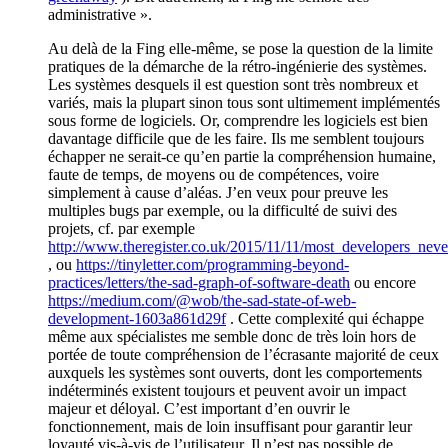
administrative ».
Au delà de la Fing elle-même, se pose la question de la limite
pratiques de la démarche de la rétro-ingénierie des systèmes.
Les systèmes desquels il est question sont très nombreux et
variés, mais la plupart sinon tous sont ultimement implémentés
sous forme de logiciels. Or, comprendre les logiciels est bien
davantage difficile que de les faire. Ils me semblent toujours
échapper ne serait-ce qu’en partie la compréhension humaine,
faute de temps, de moyens ou de compétences, voire
simplement à cause d’aléas. J’en veux pour preuve les
multiples bugs par exemple, ou la difficulté de suivi des
projets, cf. par exemple
http://www.theregister.co.uk/2015/11/11/most_developers_neve
, ou
https://tinyletter.com/programming-beyond-
practices/letters/the-sad-graph-of-software-death
ou encore
https://medium.com/@wob/the-sad-state-of-web-
development-1603a861d29f
. Cette complexité qui échappe
même aux spécialistes me semble donc de très loin hors de
portée de toute compréhension de l’écrasante majorité de ceux
auxquels les systèmes sont ouverts, dont les comportements
indéterminés existent toujours et peuvent avoir un impact
majeur et déloyal. C’est important d’en ouvrir le
fonctionnement, mais de loin insuffisant pour garantir leur
loyauté vis-à-vis de l’utilisateur. Il n’est pas possible de