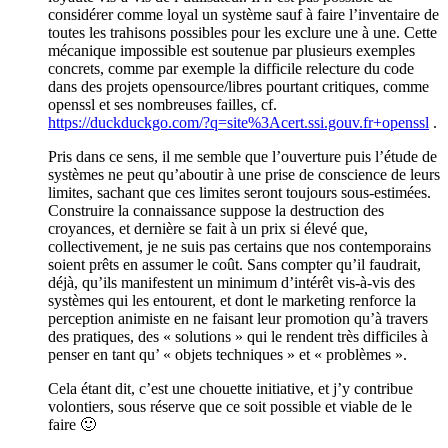
considérer comme loyal un système sauf à faire l’inventaire de
toutes les trahisons possibles pour les exclure une à une. Cette
mécanique impossible est soutenue par plusieurs exemples
concrets, comme par exemple la difficile relecture du code
dans des projets opensource/libres pourtant critiques, comme
openssl et ses nombreuses failles, cf.
https://duckduckgo.com/?q=site%3Acert.ssi.gouv.fr+openssl
.
Pris dans ce sens, il me semble que l’ouverture puis l’étude de
systèmes ne peut qu’aboutir à une prise de conscience de leurs
limites, sachant que ces limites seront toujours sous-estimées.
Construire la connaissance suppose la destruction des
croyances, et dernière se fait à un prix si élevé que,
collectivement, je ne suis pas certains que nos contemporains
soient prêts en assumer le coût. Sans compter qu’il faudrait,
déjà, qu’ils manifestent un minimum d’intérêt vis-à-vis des
systèmes qui les entourent, et dont le marketing renforce la
perception animiste en ne faisant leur promotion qu’à travers
des pratiques, des « solutions » qui le rendent très difficiles à
penser en tant qu’ « objets techniques » et « problèmes ».
Cela étant dit, c’est une chouette initiative, et j’y contribue
volontiers, sous réserve que ce soit possible et viable de le
faire 🙂