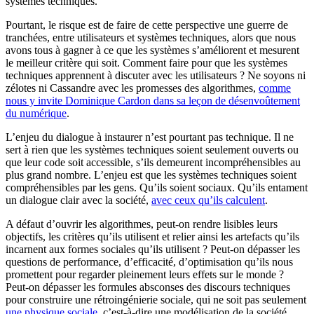
systèmes techniques.
Pourtant, le risque est de faire de cette perspective une guerre de
tranchées, entre utilisateurs et systèmes techniques, alors que nous
avons tous à gagner à ce que les systèmes s’améliorent et mesurent
le meilleur critère qui soit. Comment faire pour que les systèmes
techniques apprennent à discuter avec les utilisateurs ? Ne soyons ni
zélotes ni Cassandre avec les promesses des algorithmes,
comme
nous y invite Dominique Cardon dans sa leçon de désenvoûtement
du numérique
.
L’enjeu du dialogue à instaurer n’est pourtant pas technique. Il ne
sert à rien que les systèmes techniques soient seulement ouverts ou
que leur code soit accessible, s’ils demeurent incompréhensibles au
plus grand nombre. L’enjeu est que les systèmes techniques soient
compréhensibles par les gens. Qu’ils soient sociaux. Qu’ils entament
un dialogue clair avec la société,
avec ceux qu’ils calculent
.
A défaut d’ouvrir les algorithmes, peut-on rendre lisibles leurs
objectifs, les critères qu’ils utilisent et relier ainsi les artefacts qu’ils
incarnent aux formes sociales qu’ils utilisent ? Peut-on dépasser les
questions de performance, d’efficacité, d’optimisation qu’ils nous
promettent pour regarder pleinement leurs effets sur le monde ?
Peut-on dépasser les formules absconses des discours techniques
pour construire une rétroingénierie sociale, qui ne soit pas seulement
une physique sociale
, c’est-à-dire une modélisation de la société