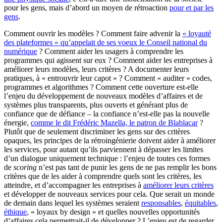
pour les gens, mais d’abord un moyen de rétroaction
pour et par les
gens
.
Comment ouvrir les modèles ? Comment faire advenir la
« loyauté
des plateformes » qu’appelait de ses voeux le Conseil national du
numérique
? Comment aider les usagers à comprendre les
programmes qui agissent sur eux ? Comment aider les entreprises à
améliorer leurs modèles, leurs critères ? A documenter leurs
pratiques, à « entrouvrir leur capot » ? Comment « auditer » codes,
programmes et algorithmes ? Comment cette ouverture est-elle
l’enjeu du développement de nouveaux modèles d’affaires et de
systèmes plus transparents, plus ouverts et générant plus de
confiance que de défiance – la confiance n’est-elle pas la nouvelle
énergie,
comme le dit Frédéric Mazella, le patron de Blablacar
?
Plutôt que de seulement discriminer les gens sur des critères
opaques, les principes de la rétroingénierie doivent aider à améliorer
les services, pour autant qu’ils parviennent à dépasser les limites
d’un dialogue uniquement technique : l’enjeu de toutes ces formes
de
scoring
n’est pas tant de punir les gens de ne pas remplir les bons
critères que de les aider à comprendre quels sont les critères, les
atteindre, et d’accompagner les entreprises à
améliorer leurs critères
et développer de nouveaux services pour cela. Que serait un monde
de demain dans lequel les systèmes seraient
responsables
,
équitables
,
éthique
, « loyaux by design » et quelles nouvelles opportunités
d’affaires cela permettrait-il de développer ? L’enjeu est de regarder