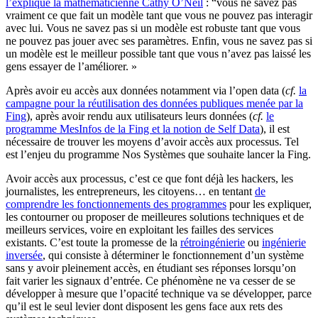
l’explique la mathématicienne Cathy O’Neil
: “vous ne savez pas
vraiment ce que fait un modèle tant que vous ne pouvez pas interagir
avec lui. Vous ne savez pas si un modèle est robuste tant que vous
ne pouvez pas jouer avec ses paramètres. Enfin, vous ne savez pas si
un modèle est le meilleur possible tant que vous n’avez pas laissé les
gens essayer de l’améliorer. »
Après avoir eu accès aux données notamment via l’open data (
cf.
la
campagne pour la réutilisation des données publiques menée par la
Fing
), après avoir rendu aux utilisateurs leurs données (
cf.
le
programme MesInfos de la Fing et la notion de Self Data
), il est
nécessaire de trouver les moyens d’avoir accès aux processus. Tel
est l’enjeu du programme Nos Systèmes que souhaite lancer la Fing.
Avoir accès aux processus, c’est ce que font déjà les hackers, les
journalistes, les entrepreneurs, les citoyens… en tentant
de
comprendre les fonctionnements des programmes
pour les expliquer,
les contourner ou proposer de meilleures solutions techniques et de
meilleurs services, voire en exploitant les failles des services
existants. C’est toute la promesse de la
rétroingénierie
ou
ingénierie
inversée
, qui consiste à déterminer le fonctionnement d’un système
sans y avoir pleinement accès, en étudiant ses réponses lorsqu’on
fait varier les signaux d’entrée. Ce phénomène ne va cesser de se
développer à mesure que l’opacité technique va se développer, parce
qu’il est le seul levier dont disposent les gens face aux rets des