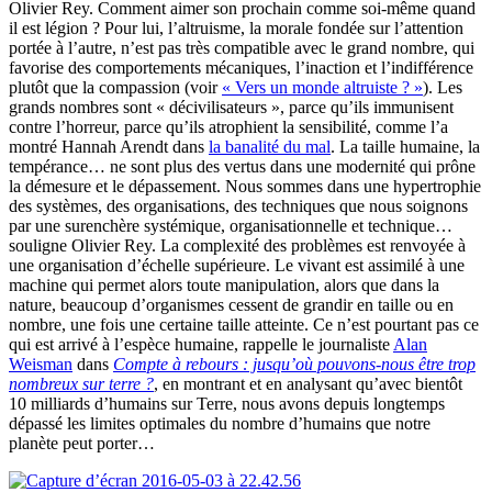
Olivier Rey. Comment aimer son prochain comme soi-même quand
il est légion ? Pour lui, l’altruisme, la morale fondée sur l’attention
portée à l’autre, n’est pas très compatible avec le grand nombre, qui
favorise des comportements mécaniques, l’inaction et l’indifférence
plutôt que la compassion (voir
« Vers un monde altruiste ? »
). Les
grands nombres sont « décivilisateurs », parce qu’ils immunisent
contre l’horreur, parce qu’ils atrophient la sensibilité, comme l’a
montré Hannah Arendt dans
la banalité du mal
. La taille humaine, la
tempérance… ne sont plus des vertus dans une modernité qui prône
la démesure et le dépassement. Nous sommes dans une hypertrophie
des systèmes, des organisations, des techniques que nous soignons
par une surenchère systémique, organisationnelle et technique…
souligne Olivier Rey. La complexité des problèmes est renvoyée à
une organisation d’échelle supérieure. Le vivant est assimilé à une
machine qui permet alors toute manipulation, alors que dans la
nature, beaucoup d’organismes cessent de grandir en taille ou en
nombre, une fois une certaine taille atteinte. Ce n’est pourtant pas ce
qui est arrivé à l’espèce humaine, rappelle le journaliste
Alan
Weisman
dans
Compte à rebours : jusqu’où pouvons-nous être trop
nombreux sur terre ?
, en montrant et en analysant qu’avec bientôt
10 milliards d’humains sur Terre, nous avons depuis longtemps
dépassé les limites optimales du nombre d’humains que notre
planète peut porter…