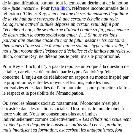
de la quantification, partout, tout le temps, au détriment de la notion
de
« juste mesure »
. Pour
Ivan Illich
, référence incontournable de la
réflexion d’Olivier Rey,
« en chacune de ses dimensions l’équilibre
de la vie humaine correspond à une certaine échelle naturelle.
Lorsqu’une activité outillée dépasse un certain seuil défini par
l’échelle ad hoc, elle se retourne d’abord contre sa fin, puis menace
de destruction le corps social tout entier. […] Si nous voulons
pouvoir dire quelque chose du monde futur, dessiner les contours
théoriques d’une société à venir qui ne soit pas hyperindustrielle, il
nous faut reconnaître l’existence d’échelles et de limites naturelles »
.
Illich, comme Rey, ne défend pas le petit, mais le proportionné.
Pour Rey et Illich, il n’y a pas de réponse univoque à la question de
la taille, car elle est déterminée par le type d’activité qu’elle
concerne. L’enjeu est de réélaborer un rapport au monde inspiré par
le proportionné, entre les moyens et les fins, entre les fins
poursuivies et les facultés de l’être humain… pour permettre à la fois
le respect et la possibilité de l’émancipation.
Or, avec les réseaux sociaux notamment, l’économie n’est plus
encastrée dans les relations sociales. Désormais, le monde obéit à
notre volonté. Nous ne consentons plus aux limites,
individuellement comme collectivement.
« Les débats non seulement
n’aident pas à dégager le consensus qu’ils sont censés produire,
mais interdisent sa formation, exacerbent les antagonismes, font