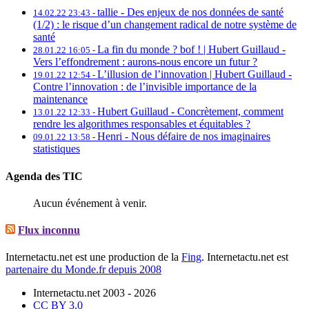
tallie -
Des enjeux de nos données de santé
14.02.22 23:43 -
(1/2) : le risque d’un changement radical de notre système de
santé
La fin du monde ? bof ! | Hubert Guillaud -
28.01.22 16:05 -
Vers l’effondrement : aurons-nous encore un futur ?
L’illusion de l’innovation | Hubert Guillaud -
19.01.22 12:54 -
Contre l’innovation : de l’invisible importance de la
maintenance
Hubert Guillaud -
Concrètement, comment
13.01.22 12:33 -
rendre les algorithmes responsables et équitables ?
Henri -
Nous défaire de nos imaginaires
09.01.22 13:58 -
statistiques
Agenda des TIC
Aucun événement à venir.
Flux inconnu
Internetactu.net est une production de la
Fing
. Internetactu.net est
partenaire du Monde.fr depuis 2008
Internetactu.net 2003 - 2026
CC BY 3.0