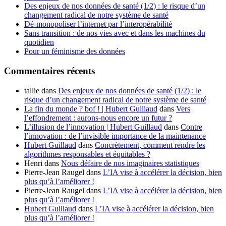
Des enjeux de nos données de santé (1/2) : le risque d’un
changement radical de notre système de santé
Dé-monopoliser l’internet par l’interopérabilité
Sans transition : de nos vies avec et dans les machines du
quotidien
Pour un féminisme des données
Commentaires récents
tallie
dans
Des enjeux de nos données de santé (1/2) : le
risque d’un changement radical de notre système de santé
La fin du monde ? bof ! | Hubert Guillaud
dans
Vers
l’effondrement : aurons-nous encore un futur ?
L’illusion de l’innovation | Hubert Guillaud
dans
Contre
l’innovation : de l’invisible importance de la maintenance
Hubert Guillaud
dans
Concrètement, comment rendre les
algorithmes responsables et équitables ?
Henri
dans
Nous défaire de nos imaginaires statistiques
Pierre-Jean Raugel
dans
L’IA vise à accélérer la décision, bien
plus qu’à l’améliorer !
Pierre-Jean Raugel
dans
L’IA vise à accélérer la décision, bien
plus qu’à l’améliorer !
Hubert Guillaud
dans
L’IA vise à accélérer la décision, bien
plus qu’à l’améliorer !