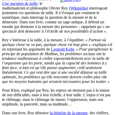
Une question de taille
, le
mathématicien et philosophe Olivier Rey (
Wikipédia
) interrogeait
justement ces questions de taille. Il n’évoque pas vraiment le
numérique, mais interroge la question de la mesure et de la
démesure. Dans son livre, comme un sage antique, il défend un
monde qui demeure à la mesure des personnes – rappelant qu’
« un
spectacle doit demeurer à l’échelle de nos possibilités d’action »
.
Rey s’intéresse à la taille, à la mesure, à l’équilibre.
« Partout où
quelque chose ne va pas, quelque chose est trop gros »
, explique-t-il
en reprenant les arguments de
Leopold Kohr
.
« Pour paraphraser le
principe de population de Malthus, les problèmes sociaux ont la
tendance malheureuse à croître exponentiellement avec la taille de
l’organisme qui les porte, tandis que la capacité des hommes à y
faire face, si tant est qu’elle puisse augmenter, croît seulement
linéairement. Ce qui veut dire que si une société dépasse sa taille
optimale, les problèmes qu’elle rencontre doivent croître plus vite
que les moyens humains qui seraient nécessaires pour les traiter. »
Pour Khor, expliqué par Rey, les enjeux ne tiennent pas à la nature
de nos difficultés, mais à leur échelle, à leur taille. L’enjeu n’est pas
le chômage, mais le chômage de masse, l’oppression, mais son
amplitude, la pauvreté, mais sa multitude…
Dans son livre, Rey dénonce
la frénésie de la mesure
, des chiffres,