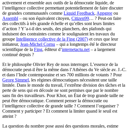
activement et ensemble aux outils de la démocratie liquide, de
l’intelligence collective permettant potentiellement de faire discuter
de grandes communautés comme
Liquid Feedback
,
Appgree
ou
Assembl
– ou son équivalent citoyen,
Citizen99
… ? Peut-on faire
des collectifs à très grande échelle et qu’elles sont leurs limites
d’action ? Y’a-t-il des seuils, des planchers, des plafonds qui
induisent des contraintes comme le soulignaient les travaux du
groupe
Intelligence collective de la Fing (2007)
et ceux que leur
initiateur,
Jean-Michel Cornu
– qui a longtemps été le directeur
scientifique de la
Fing
, éditeur d’
internetactu.net
– a largement
continué depuis ?
Et le philosophe Olivier Rey de nous interroger. L’essence de la
démocratie peut-il être la même dans l’Athènes du Ve siècle av. J.-C.
et dans l’Inde contemporaine et ses 700 millions de votants ? Pour
Georg Simmel
, les régimes démocratiques nécessitent une taille
limitée. Dans le monde du travail, l’extrême division des tâches et la
perte de sens qui en découle ne sont permises que par le nombre
sans fin des travailleurs. Pour Khor, un État de trop grande taille ne
peut être démocratique. Comment penser la démocratie ou
l’intelligence collective de grande taille ? Comment l’organiser ?
Comment y participer ? Et comment la limiter quand le seuil est
atteint ?
La question du nombre pose aussi des questions morales, estime