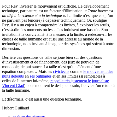
Pour Rey, inverser le mouvement est difficile. Le développement
technique, par nature, est un facteur d’illimitation.
« Toute borne est
un défi à la science et à la technique »
. La limite n’est que ce qu’on
ne parvient pas (encore) à dépasser techniquement. Or, souligne
Rey, il y a un enjeu à comprendre les limites, à explorer les seuils,
c’est-à-dire les moments où les tailles induisent une bascule. Son
invitation à la convivialité, à la mesure, à la limite, à redécouvrir les
choses de taille humaine est aussi une adresse au monde de la
technologie, nous invitant à imaginer des systèmes qui soient à notre
dimension.
Derrière ces questions de taille se joue bien sûr des questions
d’investissement et de financement, des jeux de pouvoir, de
monopole, de puissance. La taille n’est qu’un élément d’une
équation complexe… Mais les
civictechs
comme
le mouvement des
nuits debouts
en
ses outillages
et en ses limites (si semblables à
celles de l’internet lui-même,
rappelle très justement le journaliste
Vincent Glad
) nous montrent le désir, le besoin, l’envie d’un retour à
la taille humaine.
Et désormais, c’est aussi une question technique.
Hubert Guillaud
analyse des réseaux