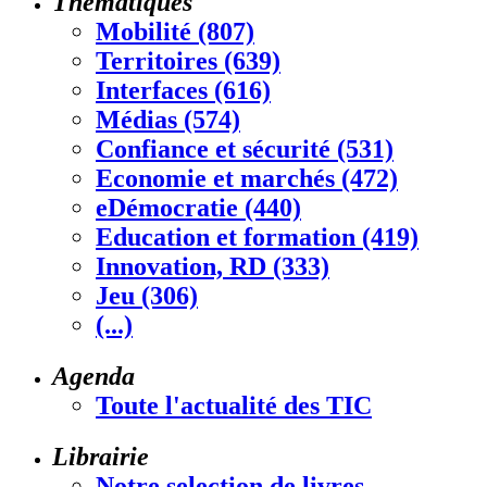
Thématiques
Mobilité (807)
Territoires (639)
Interfaces (616)
Médias (574)
Confiance et sécurité (531)
Economie et marchés (472)
eDémocratie (440)
Education et formation (419)
Innovation, RD (333)
Jeu (306)
(...)
Agenda
Toute l'actualité des TIC
Librairie
Notre selection de livres